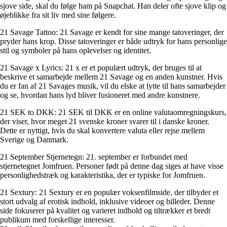
sjove side, skal du følge ham på Snapchat. Han deler ofte sjove klip og
øjeblikke fra sit liv med sine følgere.
21 Savage Tattoo: 21 Savage er kendt for sine mange tatoveringer, der
pryder hans krop. Disse tatoveringer er både udtryk for hans personlige
stil og symboler på hans oplevelser og identitet.
21 Savage x Lyrics: 21 x er et populært udtryk, der bruges til at
beskrive et samarbejde mellem 21 Savage og en anden kunstner. Hvis
du er fan af 21 Savages musik, vil du elske at lytte til hans samarbejder
og se, hvordan hans lyd bliver fusioneret med andre kunstnere.
21 SEK to DKK: 21 SEK til DKK er en online valutaomregningskurs,
der viser, hvor meget 21 svenske kroner svarer til i danske kroner.
Dette er nyttigt, hvis du skal konvertere valuta eller rejse mellem
Sverige og Danmark.
21 September Stjernetegn: 21. september er forbundet med
stjernetegnet Jomfruen. Personer født på denne dag siges at have visse
personlighedstræk og karakteristika, der er typiske for Jomfruen.
21 Sextury: 21 Sextury er en populær voksenfilmside, der tilbyder et
stort udvalg af erotisk indhold, inklusive videoer og billeder. Denne
side fokuserer på kvalitet og varieret indhold og tiltrækker et bredt
publikum med forskellige interesser.