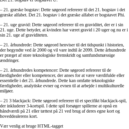
– 21. græske bogstav: Dette søgeord refererer til det 21. bogstav i det
græske alfabet. Det 21. bogstav i det græske alfabet er bogstavet Phi.
– 21. uge gravid: Dette søgeord refererer til en graviditet, der er i sin
21. uge. Dette betyder, at kvinden har været gravid i 20 uger og nu er i
sin 21. uge af graviditeten.
– 21. århundrede: Dette søgeord henviser til det tidspunkt i historien,
der begyndte ved år 2000 og vil vare indtil år 2099. Dette århundrede
er præget af store teknologiske fremskridt og samfundsmæssige
ændringer.
– 21. århundredes kompetencer: Dette søgeord refererer til de
færdigheder eller kompetencer, der anses for at være værdifulde eller
essentielle i det 21. århundrede. Dette kan omfatte teknologiske
færdigheder, analytiske evner og evnen til at arbejde i multikulturelle
miljøer.
– 21 3 blackjack: Dette søgeord refererer til et specifikt blackjack-spil,
der inkluderer 3-kortspil. I dette spil forsøger spillerne at opnå en
håndværdi på 21 eller tættest på 21 ved brug af deres egne kort og
hoveddealerens kort.
Vær venlig at bruge HTML-tagget