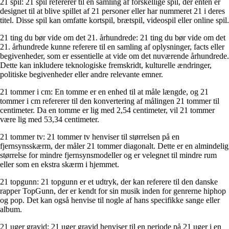
21 spil: 21 spil refererer til en samling af forskellige spil, der enten er
designet til at blive spillet af 21 personer eller har nummeret 21 i deres
titel. Disse spil kan omfatte kortspil, brætspil, videospil eller online spil.
21 ting du bør vide om det 21. århundrede: 21 ting du bør vide om det
21. århundrede kunne referere til en samling af oplysninger, facts eller
begivenheder, som er essentielle at vide om det nuværende århundrede.
Dette kan inkludere teknologiske fremskridt, kulturelle ændringer,
politiske begivenheder eller andre relevante emner.
21 tommer i cm: En tomme er en enhed til at måle længde, og 21
tommer i cm refererer til den konvertering af målingen 21 tommer til
centimeter. Da en tomme er lig med 2,54 centimeter, vil 21 tommer
være lig med 53,34 centimeter.
21 tommer tv: 21 tommer tv henviser til størrelsen på en
fjernsynsskærm, der måler 21 tommer diagonalt. Dette er en almindelig
størrelse for mindre fjernsynsmodeller og er velegnet til mindre rum
eller som en ekstra skærm i hjemmet.
21 topgunn: 21 topgunn er et udtryk, der kan referere til den danske
rapper TopGunn, der er kendt for sin musik inden for genrerne hiphop
og pop. Det kan også henvise til nogle af hans specifikke sange eller
album.
21 uger gravid: 21 uger gravid henviser til en periode på 21 uger i en