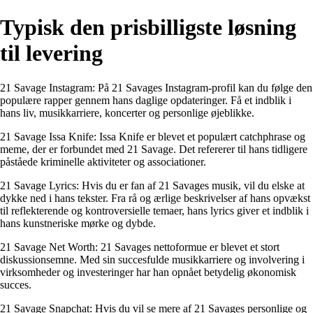
Typisk den prisbilligste løsning
til levering
21 Savage Instagram: På 21 Savages Instagram-profil kan du følge den
populære rapper gennem hans daglige opdateringer. Få et indblik i
hans liv, musikkarriere, koncerter og personlige øjeblikke.
21 Savage Issa Knife: Issa Knife er blevet et populært catchphrase og
meme, der er forbundet med 21 Savage. Det refererer til hans tidligere
påståede kriminelle aktiviteter og associationer.
21 Savage Lyrics: Hvis du er fan af 21 Savages musik, vil du elske at
dykke ned i hans tekster. Fra rå og ærlige beskrivelser af hans opvækst
til reflekterende og kontroversielle temaer, hans lyrics giver et indblik i
hans kunstneriske mørke og dybde.
21 Savage Net Worth: 21 Savages nettoformue er blevet et stort
diskussionsemne. Med sin succesfulde musikkarriere og involvering i
virksomheder og investeringer har han opnået betydelig økonomisk
succes.
21 Savage Snapchat: Hvis du vil se mere af 21 Savages personlige og