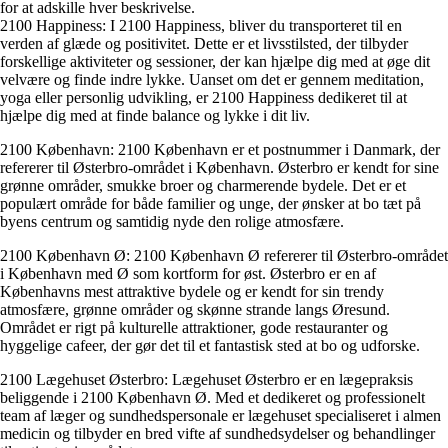
for at adskille hver beskrivelse.
2100 Happiness: I 2100 Happiness, bliver du transporteret til en
verden af glæde og positivitet. Dette er et livsstilsted, der tilbyder
forskellige aktiviteter og sessioner, der kan hjælpe dig med at øge dit
velvære og finde indre lykke. Uanset om det er gennem meditation,
yoga eller personlig udvikling, er 2100 Happiness dedikeret til at
hjælpe dig med at finde balance og lykke i dit liv.
2100 København: 2100 København er et postnummer i Danmark, der
refererer til Østerbro-området i København. Østerbro er kendt for sine
grønne områder, smukke broer og charmerende bydele. Det er et
populært område for både familier og unge, der ønsker at bo tæt på
byens centrum og samtidig nyde den rolige atmosfære.
2100 København Ø: 2100 København Ø refererer til Østerbro-området
i København med Ø som kortform for øst. Østerbro er en af
Københavns mest attraktive bydele og er kendt for sin trendy
atmosfære, grønne områder og skønne strande langs Øresund.
Området er rigt på kulturelle attraktioner, gode restauranter og
hyggelige cafeer, der gør det til et fantastisk sted at bo og udforske.
2100 Lægehuset Østerbro: Lægehuset Østerbro er en lægepraksis
beliggende i 2100 København Ø. Med et dedikeret og professionelt
team af læger og sundhedspersonale er lægehuset specialiseret i almen
medicin og tilbyder en bred vifte af sundhedsydelser og behandlinger