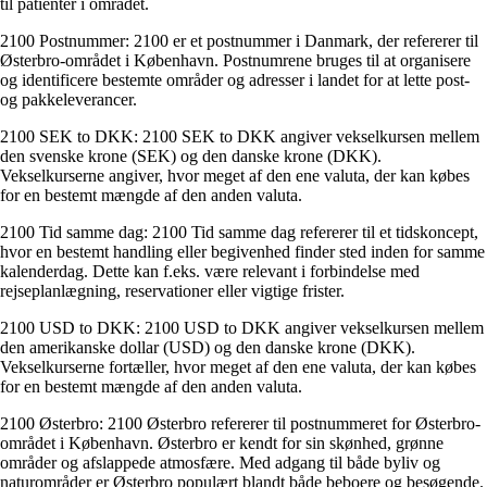
til patienter i området.
2100 Postnummer: 2100 er et postnummer i Danmark, der refererer til
Østerbro-området i København. Postnumrene bruges til at organisere
og identificere bestemte områder og adresser i landet for at lette post-
og pakkeleverancer.
2100 SEK to DKK: 2100 SEK to DKK angiver vekselkursen mellem
den svenske krone (SEK) og den danske krone (DKK).
Vekselkurserne angiver, hvor meget af den ene valuta, der kan købes
for en bestemt mængde af den anden valuta.
2100 Tid samme dag: 2100 Tid samme dag refererer til et tidskoncept,
hvor en bestemt handling eller begivenhed finder sted inden for samme
kalenderdag. Dette kan f.eks. være relevant i forbindelse med
rejseplanlægning, reservationer eller vigtige frister.
2100 USD to DKK: 2100 USD to DKK angiver vekselkursen mellem
den amerikanske dollar (USD) og den danske krone (DKK).
Vekselkurserne fortæller, hvor meget af den ene valuta, der kan købes
for en bestemt mængde af den anden valuta.
2100 Østerbro: 2100 Østerbro refererer til postnummeret for Østerbro-
området i København. Østerbro er kendt for sin skønhed, grønne
områder og afslappede atmosfære. Med adgang til både byliv og
naturområder er Østerbro populært blandt både beboere og besøgende.