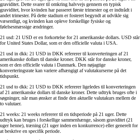
graviditet. Dette svarer til omkring halvvejs gennem en typisk
graviditet, hvor kvinden har passeret første trimester og er indtrådt i
andet trimester. På dette stadium er fosteret begyndt at udvikle sig
væsentligt, og kvinden kan opleve forskellige fysiske og
følelsesmæssige ændringer.
21 usd: 21 USD er en forkortelse for 21 amerikanske dollars. USD står
for United States Dollar, som er den officielle valuta i USA.
21 usd in dkk: 21 USD in DKK refererer til konverteringen af 21
amerikanske dollars til danske kroner. DKK står for danske kroner,
som er den officielle valuta i Danmark. Den nøjagtige
konverteringsrate kan variere afhængigt af valutakurserne på det
tidspunkt.
21 usd to dkk: 21 USD to DKK refererer ligeledes til konverteringen
af 21 amerikanske dollars til danske kroner. Dette udtryk bruges ofte i
søgninger, når man ønsker at finde den aktuelle valutakurs mellem de
to valutaer.
21 weeks: 21 weeks refererer til en tidsperiode på 21 uger. Dette
udtryk kan bruges i forskellige sammenhænge, såsom graviditet (21
uger henne), træning (21 uger inden en konkurrence) eller generelt for
at beskrive en specifik periode.