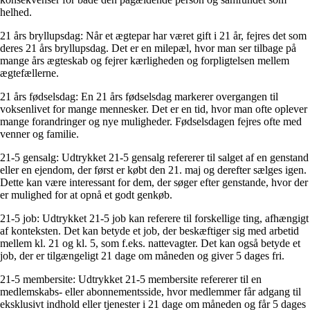
helhed.
21 års bryllupsdag: Når et ægtepar har været gift i 21 år, fejres det som
deres 21 års bryllupsdag. Det er en milepæl, hvor man ser tilbage på
mange års ægteskab og fejrer kærligheden og forpligtelsen mellem
ægtefællerne.
21 års fødselsdag: En 21 års fødselsdag markerer overgangen til
voksenlivet for mange mennesker. Det er en tid, hvor man ofte oplever
mange forandringer og nye muligheder. Fødselsdagen fejres ofte med
venner og familie.
21-5 gensalg: Udtrykket 21-5 gensalg refererer til salget af en genstand
eller en ejendom, der først er købt den 21. maj og derefter sælges igen.
Dette kan være interessant for dem, der søger efter genstande, hvor der
er mulighed for at opnå et godt genkøb.
21-5 job: Udtrykket 21-5 job kan referere til forskellige ting, afhængigt
af konteksten. Det kan betyde et job, der beskæftiger sig med arbetid
mellem kl. 21 og kl. 5, som f.eks. nattevagter. Det kan også betyde et
job, der er tilgængeligt 21 dage om måneden og giver 5 dages fri.
21-5 membersite: Udtrykket 21-5 membersite refererer til en
medlemskabs- eller abonnementsside, hvor medlemmer får adgang til
eksklusivt indhold eller tjenester i 21 dage om måneden og får 5 dages