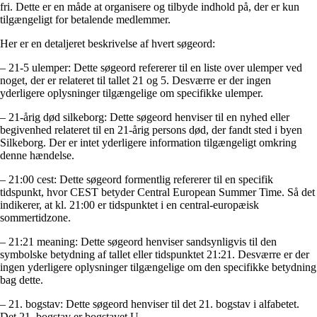
fri. Dette er en måde at organisere og tilbyde indhold på, der er kun
tilgængeligt for betalende medlemmer.
Her er en detaljeret beskrivelse af hvert søgeord:
– 21-5 ulemper: Dette søgeord refererer til en liste over ulemper ved
noget, der er relateret til tallet 21 og 5. Desværre er der ingen
yderligere oplysninger tilgængelige om specifikke ulemper.
– 21-årig død silkeborg: Dette søgeord henviser til en nyhed eller
begivenhed relateret til en 21-årig persons død, der fandt sted i byen
Silkeborg. Der er intet yderligere information tilgængeligt omkring
denne hændelse.
– 21:00 cest: Dette søgeord formentlig refererer til en specifik
tidspunkt, hvor CEST betyder Central European Summer Time. Så det
indikerer, at kl. 21:00 er tidspunktet i en central-europæisk
sommertidzone.
– 21:21 meaning: Dette søgeord henviser sandsynligvis til den
symbolske betydning af tallet eller tidspunktet 21:21. Desværre er der
ingen yderligere oplysninger tilgængelige om den specifikke betydning
bag dette.
– 21. bogstav: Dette søgeord henviser til det 21. bogstav i alfabetet.
Det 21. bogstav er bogstavet U.