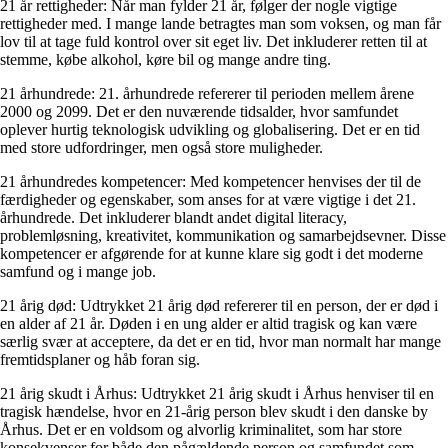
21 år rettigheder: Når man fylder 21 år, følger der nogle vigtige
rettigheder med. I mange lande betragtes man som voksen, og man får
lov til at tage fuld kontrol over sit eget liv. Det inkluderer retten til at
stemme, købe alkohol, køre bil og mange andre ting.
21 århundrede: 21. århundrede refererer til perioden mellem årene
2000 og 2099. Det er den nuværende tidsalder, hvor samfundet
oplever hurtig teknologisk udvikling og globalisering. Det er en tid
med store udfordringer, men også store muligheder.
21 århundredes kompetencer: Med kompetencer henvises der til de
færdigheder og egenskaber, som anses for at være vigtige i det 21.
århundrede. Det inkluderer blandt andet digital literacy,
problemløsning, kreativitet, kommunikation og samarbejdsevner. Disse
kompetencer er afgørende for at kunne klare sig godt i det moderne
samfund og i mange job.
21 årig død: Udtrykket 21 årig død refererer til en person, der er død i
en alder af 21 år. Døden i en ung alder er altid tragisk og kan være
særlig svær at acceptere, da det er en tid, hvor man normalt har mange
fremtidsplaner og håb foran sig.
21 årig skudt i Århus: Udtrykket 21 årig skudt i Århus henviser til en
tragisk hændelse, hvor en 21-årig person blev skudt i den danske by
Århus. Det er en voldsom og alvorlig kriminalitet, som har store
konsekvenser for både den pågældende person og samfundet som