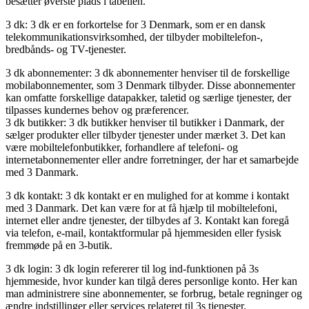
besætter øverste plads i tabellen.
3 dk: 3 dk er en forkortelse for 3 Denmark, som er en dansk
telekommunikationsvirksomhed, der tilbyder mobiltelefon-,
bredbånds- og TV-tjenester.
3 dk abonnementer: 3 dk abonnementer henviser til de forskellige
mobilabonnementer, som 3 Denmark tilbyder. Disse abonnementer
kan omfatte forskellige datapakker, taletid og særlige tjenester, der
tilpasses kundernes behov og præferencer.
3 dk butikker: 3 dk butikker henviser til butikker i Danmark, der
sælger produkter eller tilbyder tjenester under mærket 3. Det kan
være mobiltelefonbutikker, forhandlere af telefoni- og
internetabonnementer eller andre forretninger, der har et samarbejde
med 3 Danmark.
3 dk kontakt: 3 dk kontakt er en mulighed for at komme i kontakt
med 3 Danmark. Det kan være for at få hjælp til mobiltelefoni,
internet eller andre tjenester, der tilbydes af 3. Kontakt kan foregå
via telefon, e-mail, kontaktformular på hjemmesiden eller fysisk
fremmøde på en 3-butik.
3 dk login: 3 dk login refererer til log ind-funktionen på 3s
hjemmeside, hvor kunder kan tilgå deres personlige konto. Her kan
man administrere sine abonnementer, se forbrug, betale regninger og
ændre indstillinger eller services relateret til 3s tjenester.