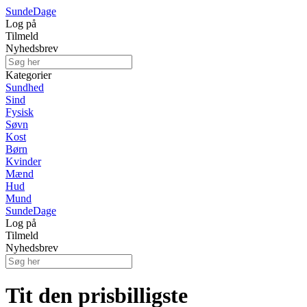
Sunde
Dage
Log på
Tilmeld
Nyhedsbrev
Kategorier
Sundhed
Sind
Fysisk
Søvn
Kost
Børn
Kvinder
Mænd
Hud
Mund
Sunde
Dage
Log på
Tilmeld
Nyhedsbrev
Tit den prisbilligste