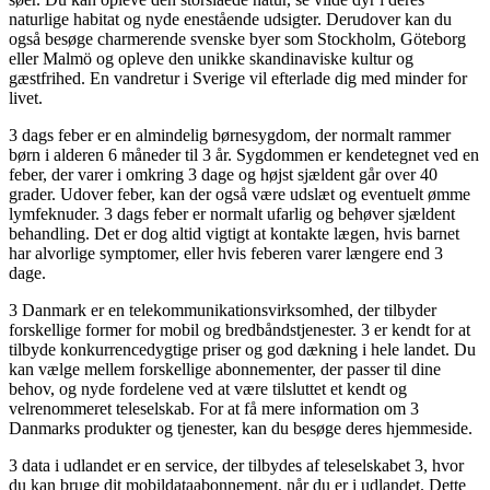
naturlige habitat og nyde enestående udsigter. Derudover kan du
også besøge charmerende svenske byer som Stockholm, Göteborg
eller Malmö og opleve den unikke skandinaviske kultur og
gæstfrihed. En vandretur i Sverige vil efterlade dig med minder for
livet.
3 dags feber er en almindelig børnesygdom, der normalt rammer
børn i alderen 6 måneder til 3 år. Sygdommen er kendetegnet ved en
feber, der varer i omkring 3 dage og højst sjældent går over 40
grader. Udover feber, kan der også være udslæt og eventuelt ømme
lymfeknuder. 3 dags feber er normalt ufarlig og behøver sjældent
behandling. Det er dog altid vigtigt at kontakte lægen, hvis barnet
har alvorlige symptomer, eller hvis feberen varer længere end 3
dage.
3 Danmark er en telekommunikationsvirksomhed, der tilbyder
forskellige former for mobil og bredbåndstjenester. 3 er kendt for at
tilbyde konkurrencedygtige priser og god dækning i hele landet. Du
kan vælge mellem forskellige abonnementer, der passer til dine
behov, og nyde fordelene ved at være tilsluttet et kendt og
velrenommeret teleselskab. For at få mere information om 3
Danmarks produkter og tjenester, kan du besøge deres hjemmeside.
3 data i udlandet er en service, der tilbydes af teleselskabet 3, hvor
du kan bruge dit mobildataabonnement, når du er i udlandet. Dette