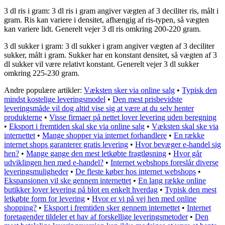
3 dl ris i gram: 3 dl ris i gram angiver vægten af 3 deciliter ris, målt i
gram. Ris kan variere i densitet, afhængig af ris-typen, så vægten
kan variere lidt. Generelt vejer 3 dl ris omkring 200-220 gram.
3 dl sukker i gram: 3 dl sukker i gram angiver vægten af 3 deciliter
sukker, målt i gram. Sukker har en konstant densitet, så vægten af 3
dl sukker vil være relativt konstant. Generelt vejer 3 dl sukker
omkring 225-230 gram.
Andre populære artikler:
Væksten sker via online salg
•
Typisk den
mindst kostelige leveringsmodel
•
Den mest prisbevidste
leveringsmåde vil dog altid vise sig at være at du selv henter
produkterne
•
Visse firmaer på nettet lover levering uden beregning
•
Eksport i fremtiden skal ske via online salg
•
Væksten skal ske via
internettet
•
Mange shopper via internet forhandlere
•
En række
internet shops garanterer gratis levering
•
Hvor bevæger e-handel sig
hen?
•
Mange gange den mest letkøbte fragtløsning
•
Hvor går
udviklingen hen med e-handel?
•
Internet webshops foreslår diverse
leveringsmuligheder
•
De fleste køber hos internet webshops
•
Ekspansionen vil ske gennem internettet
•
En lang række online
butikker lover levering på blot en enkelt hverdag
•
Typisk den mest
letkøbte form for levering
•
Hvor er vi på vej hen med online
shopping?
•
Eksport i fremtiden sker gennem internettet
•
Internet
foretagender tildeler et hav af forskellige leveringsmetoder
•
Den