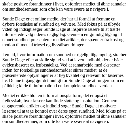
skabe positive forandringer i livet, opfordrer mediet til åbne samtaler
om sundhedsemner, som ofte kan være svære at navigere i.
Sunde Dage er et online medie, der har til formål at fremme en
dybere forståelse af sundhed og velvære. Med fokus på at tilbyde
viden og indsigt søger Sunde Dage at inspirere læsere til at træffe
informerede valg i deres dagligdag. Gennem en grundig tilgang til
emnet sundhed præsenterer mediet artikler, der spænder fra kost og
motion til mental trivsel og livsstilsændringer.
I en tid, hvor information om sundhed er rigeligt tilgængelig, stræber
Sunde Dage efter at skille sig ud ved at levere indhold, der er både
evidensbaseret og letforståeligt. Ved at samarbejde med eksperter
inden for forskellige sundhedsområder sikrer mediet, at de
præsenterede oplysninger er af høj kvalitet og relevant for læsernes
liv. Denne tilgang gør det muligt for Sunde Dage at fungere som en
pålidelig kilde til information i en kompleks sundhedsverden.
Mediet er ikke blot en informationsplatform; det er også et
fællesskab, hvor læsere kan finde støtte og inspiration. Gennem
engagerende artikler og indhold søger Sunde Dage at motivere
læserne til at tage kontrol over deres egen sundhed. Med fokus på at
skabe positive forandringer i livet, opfordrer mediet til åbne samtaler
om sundhedsemner, som ofte kan være svære at navigere i.