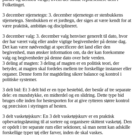
Folketinget.
3 december stjernetegn: 3. december stjernetegn er stenbukkens
stjernetegn. Stenbukken er et jordtegn, der siges at være kendt for at
være praktisk, ambitiøs og disciplineret.
3 december valg: 3. december valg henviser generelt til dato, hvor
der har været valg eller andre vigtige begivenheder på denne dag.
Det kan være nødvendigt at specificere det land eller den
begivenhed, man ønsker information om, da der kan forekomme
valg og begivenheder på denne dato over hele verden.
3 deling af magten: 3 deling af magten er en politisk teori, der
betyder, at magten skal fordeles mellem tre forskellige instanser eller
organer. Denne form for magtdeling sikrer balance og kontrol i
politiske systemer.
3 delt bid: Et 3 delt bid er en type hestebid, der består af tre separate
dele: en mundstykke, en midterdel og en slidring. Dette type bid
bruges ofte inden for hestesporten for at give rytteren større kontrol
og præcision i styringen af hesten.
3 delt vasketøjskurv: En 3 delt vasketøjskurv er en praktisk
opbevaringsløsning til at sortere og organisere skittent vasketøj. Den
er opdelt i tre separate rum eller sektioner, så man nemt kan adskille
forskellige typer tøj eller farver, inden de skal vaskes.