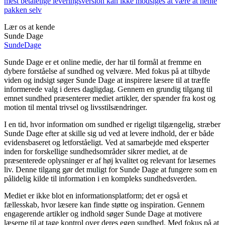
mest betalelige leveringsversion kan ikke modsiges at være at hente
pakken selv
Lær os at kende
Sunde Dage
Sunde
Dage
Sunde Dage er et online medie, der har til formål at fremme en
dybere forståelse af sundhed og velvære. Med fokus på at tilbyde
viden og indsigt søger Sunde Dage at inspirere læsere til at træffe
informerede valg i deres dagligdag. Gennem en grundig tilgang til
emnet sundhed præsenterer mediet artikler, der spænder fra kost og
motion til mental trivsel og livsstilsændringer.
I en tid, hvor information om sundhed er rigeligt tilgængelig, stræber
Sunde Dage efter at skille sig ud ved at levere indhold, der er både
evidensbaseret og letforståeligt. Ved at samarbejde med eksperter
inden for forskellige sundhedsområder sikrer mediet, at de
præsenterede oplysninger er af høj kvalitet og relevant for læsernes
liv. Denne tilgang gør det muligt for Sunde Dage at fungere som en
pålidelig kilde til information i en kompleks sundhedsverden.
Mediet er ikke blot en informationsplatform; det er også et
fællesskab, hvor læsere kan finde støtte og inspiration. Gennem
engagerende artikler og indhold søger Sunde Dage at motivere
læserne til at tage kontrol over deres egen sundhed. Med fokus på at