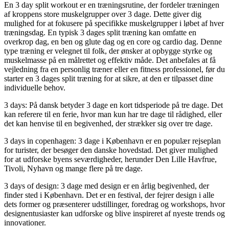
En 3 day split workout er en træningsrutine, der fordeler træningen
af kroppens store muskelgrupper over 3 dage. Dette giver dig
mulighed for at fokusere på specifikke muskelgrupper i løbet af hver
træningsdag. En typisk 3 dages split træning kan omfatte en
overkrop dag, en ben og glute dag og en core og cardio dag. Denne
type træning er velegnet til folk, der ønsker at opbygge styrke og
muskelmasse på en målrettet og effektiv måde. Det anbefales at få
vejledning fra en personlig træner eller en fitness professionel, før du
starter en 3 dages split træning for at sikre, at den er tilpasset dine
individuelle behov.
3 days: På dansk betyder 3 dage en kort tidsperiode på tre dage. Det
kan referere til en ferie, hvor man kun har tre dage til rådighed, eller
det kan henvise til en begivenhed, der strækker sig over tre dage.
3 days in copenhagen: 3 dage i København er en populær rejseplan
for turister, der besøger den danske hovedstad. Det giver mulighed
for at udforske byens seværdigheder, herunder Den Lille Havfrue,
Tivoli, Nyhavn og mange flere på tre dage.
3 days of design: 3 dage med design er en årlig begivenhed, der
finder sted i København. Det er en festival, der fejrer design i alle
dets former og præsenterer udstillinger, foredrag og workshops, hvor
designentusiaster kan udforske og blive inspireret af nyeste trends og
innovationer.