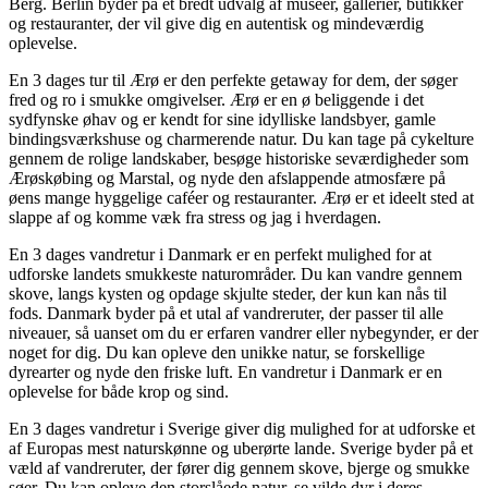
Berg. Berlin byder på et bredt udvalg af museer, gallerier, butikker
og restauranter, der vil give dig en autentisk og mindeværdig
oplevelse.
En 3 dages tur til Ærø er den perfekte getaway for dem, der søger
fred og ro i smukke omgivelser. Ærø er en ø beliggende i det
sydfynske øhav og er kendt for sine idylliske landsbyer, gamle
bindingsværkshuse og charmerende natur. Du kan tage på cykelture
gennem de rolige landskaber, besøge historiske seværdigheder som
Ærøskøbing og Marstal, og nyde den afslappende atmosfære på
øens mange hyggelige caféer og restauranter. Ærø er et ideelt sted at
slappe af og komme væk fra stress og jag i hverdagen.
En 3 dages vandretur i Danmark er en perfekt mulighed for at
udforske landets smukkeste naturområder. Du kan vandre gennem
skove, langs kysten og opdage skjulte steder, der kun kan nås til
fods. Danmark byder på et utal af vandreruter, der passer til alle
niveauer, så uanset om du er erfaren vandrer eller nybegynder, er der
noget for dig. Du kan opleve den unikke natur, se forskellige
dyrearter og nyde den friske luft. En vandretur i Danmark er en
oplevelse for både krop og sind.
En 3 dages vandretur i Sverige giver dig mulighed for at udforske et
af Europas mest naturskønne og uberørte lande. Sverige byder på et
væld af vandreruter, der fører dig gennem skove, bjerge og smukke
søer. Du kan opleve den storslåede natur, se vilde dyr i deres