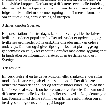
kan påvirke kroppen. Der kan også diskuteres eventuelle fordele og
ulemper ved denne type af kur, samt hvem der kan have gavn af at
følge den. Formålet med denne søgning er at få mere information
om en juicekur og dens virkning på kroppen.
3 dages kanotur Sverige:
En præsentation af en tre dages kanotur i Sverige. Der beskrives
hvilke ruter der er populære, hvilket udstyr der er nødvendigt, og
hvilke seværdigheder og naturskønne områder man kan opleve
undervejs. Der kan også gives tips og tricks til at planlægge og
gennemføre en vellykket kanotur. Formålet med denne søgning er at
få inspiration og information relateret til en tre dages kanotur i
Sverige.
3 dages kur:
En beskrivelse af en tre dages kostplan eller slankekure, der sigter
mod at kickstarte vægttab eller en sund livsstil. Der diskuteres,
hvilke fødevarer der er tilladt og forbudt under kuren, og hvad man
kan forvente af vægttab og helbredsmæssige fordele. Der kan også
diskuteres eventuelle bivirkninger eller risici ved at følge denne type
kur. Formålet med denne søgning er at få mere information om en
tre dages kur og dens virkning på kroppen.