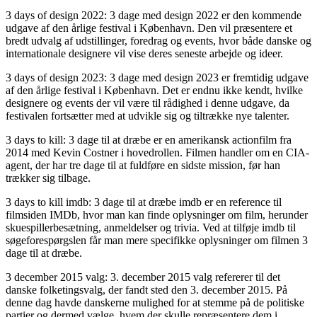
3 days of design 2022: 3 dage med design 2022 er den kommende
udgave af den årlige festival i København. Den vil præsentere et
bredt udvalg af udstillinger, foredrag og events, hvor både danske og
internationale designere vil vise deres seneste arbejde og ideer.
3 days of design 2023: 3 dage med design 2023 er fremtidig udgave
af den årlige festival i København. Det er endnu ikke kendt, hvilke
designere og events der vil være til rådighed i denne udgave, da
festivalen fortsætter med at udvikle sig og tiltrække nye talenter.
3 days to kill: 3 dage til at dræbe er en amerikansk actionfilm fra
2014 med Kevin Costner i hovedrollen. Filmen handler om en CIA-
agent, der har tre dage til at fuldføre en sidste mission, før han
trækker sig tilbage.
3 days to kill imdb: 3 dage til at dræbe imdb er en reference til
filmsiden IMDb, hvor man kan finde oplysninger om film, herunder
skuespillerbesætning, anmeldelser og trivia. Ved at tilføje imdb til
søgeforespørgslen får man mere specifikke oplysninger om filmen 3
dage til at dræbe.
3 december 2015 valg: 3. december 2015 valg refererer til det
danske folketingsvalg, der fandt sted den 3. december 2015. På
denne dag havde danskerne mulighed for at stemme på de politiske
partier og dermed vælge, hvem der skulle repræsentere dem i