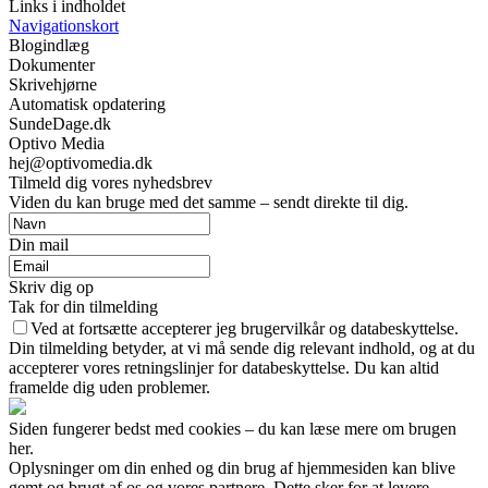
Links i indholdet
Navigationskort
Blogindlæg
Dokumenter
Skrivehjørne
Automatisk opdatering
SundeDage.dk
Optivo Media
hej@optivomedia.dk
Tilmeld dig vores nyhedsbrev
Viden du kan bruge med det samme – sendt direkte til dig.
Din mail
Skriv dig op
Tak for din tilmelding
Ved at fortsætte accepterer jeg brugervilkår og databeskyttelse.
Din tilmelding betyder, at vi må sende dig relevant indhold, og at du
accepterer vores retningslinjer for databeskyttelse. Du kan altid
framelde dig uden problemer.
Siden fungerer bedst med cookies – du kan læse mere om brugen
her.
Oplysninger om din enhed og din brug af hjemmesiden kan blive
gemt og brugt af os og vores partnere. Dette sker for at levere