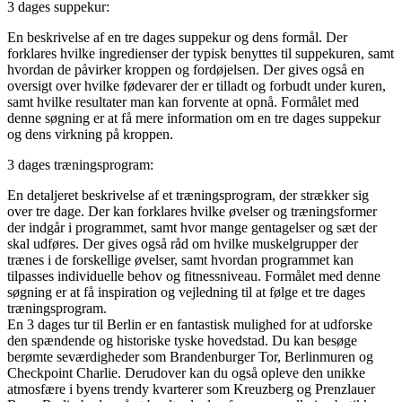
3 dages suppekur:
En beskrivelse af en tre dages suppekur og dens formål. Der
forklares hvilke ingredienser der typisk benyttes til suppekuren, samt
hvordan de påvirker kroppen og fordøjelsen. Der gives også en
oversigt over hvilke fødevarer der er tilladt og forbudt under kuren,
samt hvilke resultater man kan forvente at opnå. Formålet med
denne søgning er at få mere information om en tre dages suppekur
og dens virkning på kroppen.
3 dages træningsprogram:
En detaljeret beskrivelse af et træningsprogram, der strækker sig
over tre dage. Der kan forklares hvilke øvelser og træningsformer
der indgår i programmet, samt hvor mange gentagelser og sæt der
skal udføres. Der gives også råd om hvilke muskelgrupper der
trænes i de forskellige øvelser, samt hvordan programmet kan
tilpasses individuelle behov og fitnessniveau. Formålet med denne
søgning er at få inspiration og vejledning til at følge et tre dages
træningsprogram.
En 3 dages tur til Berlin er en fantastisk mulighed for at udforske
den spændende og historiske tyske hovedstad. Du kan besøge
berømte seværdigheder som Brandenburger Tor, Berlinmuren og
Checkpoint Charlie. Derudover kan du også opleve den unikke
atmosfære i byens trendy kvarterer som Kreuzberg og Prenzlauer