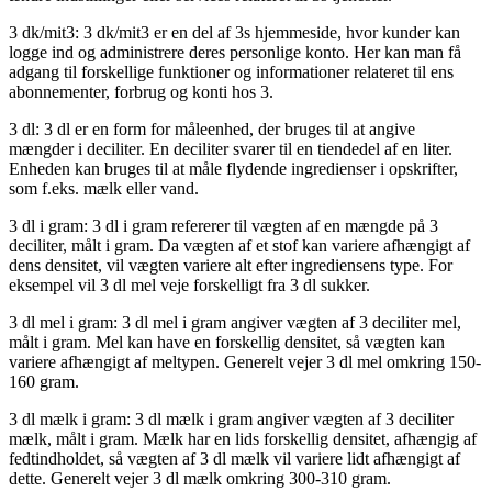
3 dk/mit3: 3 dk/mit3 er en del af 3s hjemmeside, hvor kunder kan
logge ind og administrere deres personlige konto. Her kan man få
adgang til forskellige funktioner og informationer relateret til ens
abonnementer, forbrug og konti hos 3.
3 dl: 3 dl er en form for måleenhed, der bruges til at angive
mængder i deciliter. En deciliter svarer til en tiendedel af en liter.
Enheden kan bruges til at måle flydende ingredienser i opskrifter,
som f.eks. mælk eller vand.
3 dl i gram: 3 dl i gram refererer til vægten af en mængde på 3
deciliter, målt i gram. Da vægten af et stof kan variere afhængigt af
dens densitet, vil vægten variere alt efter ingrediensens type. For
eksempel vil 3 dl mel veje forskelligt fra 3 dl sukker.
3 dl mel i gram: 3 dl mel i gram angiver vægten af 3 deciliter mel,
målt i gram. Mel kan have en forskellig densitet, så vægten kan
variere afhængigt af meltypen. Generelt vejer 3 dl mel omkring 150-
160 gram.
3 dl mælk i gram: 3 dl mælk i gram angiver vægten af 3 deciliter
mælk, målt i gram. Mælk har en lids forskellig densitet, afhængig af
fedtindholdet, så vægten af 3 dl mælk vil variere lidt afhængigt af
dette. Generelt vejer 3 dl mælk omkring 300-310 gram.