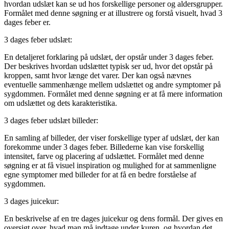
hvordan udslæt kan se ud hos forskellige personer og aldersgrupper.
Formålet med denne søgning er at illustrere og forstå visuelt, hvad 3
dages feber er.
3 dages feber udslæt:
En detaljeret forklaring på udslæt, der opstår under 3 dages feber.
Der beskrives hvordan udslættet typisk ser ud, hvor det opstår på
kroppen, samt hvor længe det varer. Der kan også nævnes
eventuelle sammenhænge mellem udslættet og andre symptomer på
sygdommen. Formålet med denne søgning er at få mere information
om udslættet og dets karakteristika.
3 dages feber udslæt billeder:
En samling af billeder, der viser forskellige typer af udslæt, der kan
forekomme under 3 dages feber. Billederne kan vise forskellig
intensitet, farve og placering af udslættet. Formålet med denne
søgning er at få visuel inspiration og mulighed for at sammenligne
egne symptomer med billeder for at få en bedre forståelse af
sygdommen.
3 dages juicekur:
En beskrivelse af en tre dages juicekur og dens formål. Der gives en
oversigt over, hvad man må indtage under kuren, og hvordan det