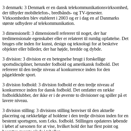
3 denmark: 3 Denmark er en dansk telekommunikationsvirksomhed,
der tilbyder mobiltelefon-, bredbånds- og TV-tjenester.
Virksomheden blev etableret i 2003 og er i dag en af Danmarks
største udbydere af telekommunikation.
3 dimensionell: 3 dimensionell refererer til noget, der har
tredimensionale egenskaber eller er relateret til rumlig opfattelse. Det
bruges ofte inden for kunst, design og teknologi for at beskrive
objekter eller billeder, der har højde, bredde og dybde.
3 division: 3 division er en betegnelse brugt i forskellige
sportsdiscipliner, herunder fodbold og amerikansk fodbold. Det
refererer til den tredje niveau af konkurrence inden for den
pågældende sport.
3 division fodbold: 3 division fodbold er den tredje niveau af
konkurrence inden for dansk fodbold. Det omfatter en række
fodboldklubber, der ikke er i de øverste to divisioner og spiller på et
lavere niveau.
3 division stilling: 3 divisions stilling henviser til den aktuelle
placering og rækkefølge af holdene i den tredje division inden for en
bestemt sportsgren, som f.eks. fodbold. Stillingen opdateres løbende
i løbet af sæsonen for at vise, hvilket hold der har flest point og