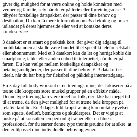
giver dig mulighed for at være online og holde kontakten med
venner og familie, selv når du er på ferie eller forretningsrejse. 3
tilbyder forskellige datapakker, der passer til dine behov og
destination. Du kan få mere information om 3s dækning og priser i
udlandet på deres hjemmeside eller ved at kontakte deres
kundeservice.
3 datakort er et smart og praktisk kort, der giver dig adgang til
mobildata uden at skulle være bundet til et specifikt telefonselskab
eller abonnement. Med et 3 datakort kan du let og hurtigt koble din
smartphone, tablet eller anden enhed til internettet, når du er på
farten. Du kan vælge mellem forskellige datapakker og
betalingsmuligheder, der passer til dine behov. Et 3 datakort er
ideelt, når du har brug for fleksibel og pålidelig internetadgang.
En 3 day full body workout er en træningsrutine, der fokuserer på at
træne alle kroppens store muskelgrupper på en effektiv måde.
Denne type træning kan være ideel for folk, der ikke har meget tid
til at træne, da den giver mulighed for at træne hele kroppen på
relativt kort tid. En 3 dages fuld kropstræning kan omfatte øvelser
som squats, dødløft, bænkpres og skulderpres. Det er vigtigt at
huske på at konsultere en personlig træner eller en fitness
professionel, før du starter denne type træningsrutine for at sikre, at
den er tilpasset dine individuelle behov og evner.