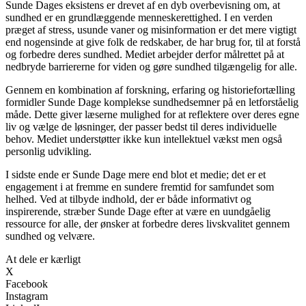
Sunde Dages eksistens er drevet af en dyb overbevisning om, at
sundhed er en grundlæggende menneskerettighed. I en verden
præget af stress, usunde vaner og misinformation er det mere vigtigt
end nogensinde at give folk de redskaber, de har brug for, til at forstå
og forbedre deres sundhed. Mediet arbejder derfor målrettet på at
nedbryde barriererne for viden og gøre sundhed tilgængelig for alle.
Gennem en kombination af forskning, erfaring og historiefortælling
formidler Sunde Dage komplekse sundhedsemner på en letforståelig
måde. Dette giver læserne mulighed for at reflektere over deres egne
liv og vælge de løsninger, der passer bedst til deres individuelle
behov. Mediet understøtter ikke kun intellektuel vækst men også
personlig udvikling.
I sidste ende er Sunde Dage mere end blot et medie; det er et
engagement i at fremme en sundere fremtid for samfundet som
helhed. Ved at tilbyde indhold, der er både informativt og
inspirerende, stræber Sunde Dage efter at være en uundgåelig
ressource for alle, der ønsker at forbedre deres livskvalitet gennem
sundhed og velvære.
At dele er kærligt
X
Facebook
Instagram