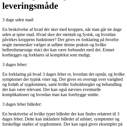
leveringsmåde
3 dage uden mad:
En beskrivelse af hvad der sker med kroppen, når man går tre dage
uden at spise mad. Hvad sker der mentalt og fysisk, og hvordan
påvirkes kroppens funktioner? Der gives en forklaring på hvorfor
nogle mennesker vælger at udføre denne praksis og hvilke
helbredsmæssige risici der kan være forbundet med det. Emnet
kortlægges og forklares så komplekst som muligt.
3 dages feber:
En forklaring på hvad 3 dages feber er, hvordan det opstår, og hvilke
symptomer der typisk viser sig. Der gives en oversigt over varighed
og forløb af sygdommen, samt hvilke forholdsregler og behandling
der kan være relevant. Der kan også nævnes eventuelle
komplikationer og hvordan man kan forebygge smitte.
3 dages feber billeder:
En beskrivelse af hvilke typer billeder der kan findes relateret til 3
dages feber. Dette kan inkludere billeder af udslæt, symptomer og
forskellige stadier af sygdommen. Der kan også gives eksempler på