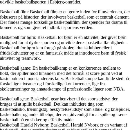
udvikle basketballsporten i Esbjerg-området.
Basketball film: Basketball film er en genre inden for filmverdenen, der
fokuserer på historier, der involverer basketball som et centralt element.
Der findes mange forskellige basketballfilm, der spænder fra drama til
komedie, og som giver et indblik i sportens verden.
Basketball for børn: Basketball for børn er en aktivitet, der giver børn
mulighed for at dyrke sporten og udvikle deres basketballfærdigheder.
Basketball for børn kan foregå på skoler, idrætsklubber eller i
fritidsaktiviteter og er en fantastisk måde at introducere børn til fysisk
aktivitet og teamwork.
Basketball game: En basketballkamp er en konkurrence mellem to
hold, der spiller mod hinanden med det formål at score point ved at
kaste bolden i modstanderens kurv. Basketballkampe kan finde sted på
forskellige niveauer og i forskellige konkurrencer, lige fra
skoleturneringer og amatørkampe til professionelle ligaer som NBA.
Basketball gear: Basketball gear henviser til det sportsudstyr, der
bruges til at spille basketball. Det kan inkludere ting som
basketballsko, træningstøj, beskyttelsesudstyr som albue- og knæpuder,
basketballer og andet tilbehør, der er nødvendigt for at spille og træne
basketball på en sikker og effektiv måde.
Basketball Harald Nyborg: Basketball Harald Nyborg er en variant af