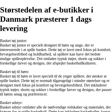
Størstedelen af e-butikker i
Danmark præsterer 1 dags
levering
Basket tøj junior:
Basket tøj junior er specielt designet til børn og unge, der er
interesserede i at spille basket. Dette tøj er lavet med fokus på komfort,
bevægelsesfrihed og holdbarhed, så spillere kan have det bedste
mulige spilleoplevelse. Det omfatter typisk trøjer, shorts og sokker i
forskellige farver og designs, der afspejler basketballkulturen.
Basket tøj til børn:
Basket tøj til børn er lavet specielt til de yngre spillere, der ønsker at
spille basket. Dette tøj er normalt tilgængeligt i mindre størrelser og er
designet med fokus på komfort og bevægelsesfrihed. Det inkluderer
typisk trøjer, shorts og sokker i forskellige farver og designs, der passer
til børns smag og præferencer.
Basket udstyr:
Basket udstyr omfatter alle de nødvendige redskaber og materialer, der
kræves for at spille basketball. Dette kan inkludere basketballer, kurve,