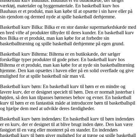
Basketball kurv Bauhaus: Bauhaus er en butikskæde, der sælger
værktøj, materialer og byggemateriale. En basketball kurv hos
Bauhaus er et produkt, man kan købe til at opsætte i sin have eller på
sin ejendom og dermed nyde at spille basketball derhjemme.
Basketball kurv Bilka: Bilka er en stor danske supermarkedskæde med
en bred vifte af produkter tilbyder til deres kunder. En basketball kurv
hos Bilka er et produkt, man kan købe for at forbedre sin
basketballtræning og spille basketball derhjemme på egen grund.
Basketball kurv Biltema: Biltema er en butikskæde, der sælger
forskellige typer produkter til gode priser. En basketball kurv hos
Biltema er et produkt, man kan købe for at nyde sin basketballtræning
hjemme. Den kan opsættes i haven eller på en solid overflade og give
mulighed for at spille basketball når man vil.
Basketball kurv børn: En basketball kurv til børn er en mindre og
lavere kurv, der er designet specielt til børn. Den er normalt justerbar i
højden, så den kan tilpasses børnenes behov og evner. En basketball
kurv til børn er en fantastisk måde at introducere børn til basketballspil
og hjælpe dem med at udvikle deres færdigheder.
Basketball kurv børn indendørs: En basketball kurv til børn indendørs
er en kurv, der er designet til at blive brugt inden døre. Den kan være
fastgjort til en væg eller monteret på en stander. En indendørs
basketball kurv til børn giver mulighed for at træne og spille basketball