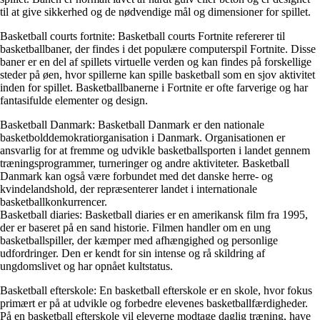
til at give sikkerhed og de nødvendige mål og dimensioner for spillet.
Basketball courts fortnite: Basketball courts Fortnite refererer til
basketballbaner, der findes i det populære computerspil Fortnite. Disse
baner er en del af spillets virtuelle verden og kan findes på forskellige
steder på øen, hvor spillerne kan spille basketball som en sjov aktivitet
inden for spillet. Basketballbanerne i Fortnite er ofte farverige og har
fantasifulde elementer og design.
Basketball Danmark: Basketball Danmark er den nationale
basketbolddemokratiorganisation i Danmark. Organisationen er
ansvarlig for at fremme og udvikle basketballsporten i landet gennem
træningsprogrammer, turneringer og andre aktiviteter. Basketball
Danmark kan også være forbundet med det danske herre- og
kvindelandshold, der repræsenterer landet i internationale
basketballkonkurrencer.
Basketball diaries: Basketball diaries er en amerikansk film fra 1995,
der er baseret på en sand historie. Filmen handler om en ung
basketballspiller, der kæmper med afhængighed og personlige
udfordringer. Den er kendt for sin intense og rå skildring af
ungdomslivet og har opnået kultstatus.
Basketball efterskole: En basketball efterskole er en skole, hvor fokus
primært er på at udvikle og forbedre elevenes basketballfærdigheder.
På en basketball efterskole vil eleverne modtage daglig træning, have