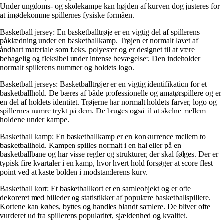
Under ungdoms- og skolekampe kan højden af kurven dog justeres for
at imødekomme spillernes fysiske formåen.
Basketball jersey: En basketballtrøje er en vigtig del af spillerens
påklædning under en basketballkamp. Trøjen er normalt lavet af
åndbart materiale som f.eks. polyester og er designet til at være
behagelig og fleksibel under intense bevægelser. Den indeholder
normalt spillerens nummer og holdets logo.
Basketball jerseys: Basketballtrøjer er en vigtig identifikation for et
basketballhold. De bæres af både professionelle og amatørspillere og er
en del af holdets identitet. Trøjerne har normalt holdets farver, logo og
spillernes numre trykt på dem. De bruges også til at skelne mellem
holdene under kampe.
Basketball kamp: En basketballkamp er en konkurrence mellem to
basketballhold. Kampen spilles normalt i en hal eller på en
basketballbane og har visse regler og strukturer, der skal følges. Der er
typisk fire kvartaler i en kamp, hvor hvert hold forsøger at score flest
point ved at kaste bolden i modstanderens kurv.
Basketball kort: Et basketballkort er en samleobjekt og er ofte
dekoreret med billeder og statistikker af populære basketballspillere.
Kortene kan købes, byttes og handles blandt samlere. De bliver ofte
vurderet ud fra spillerens popularitet, sjældenhed og kvalitet.