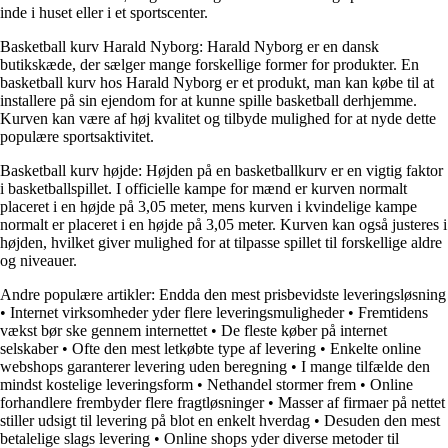
inde i huset eller i et sportscenter.
Basketball kurv Harald Nyborg: Harald Nyborg er en dansk
butikskæde, der sælger mange forskellige former for produkter. En
basketball kurv hos Harald Nyborg er et produkt, man kan købe til at
installere på sin ejendom for at kunne spille basketball derhjemme.
Kurven kan være af høj kvalitet og tilbyde mulighed for at nyde dette
populære sportsaktivitet.
Basketball kurv højde: Højden på en basketballkurv er en vigtig faktor
i basketballspillet. I officielle kampe for mænd er kurven normalt
placeret i en højde på 3,05 meter, mens kurven i kvindelige kampe
normalt er placeret i en højde på 3,05 meter. Kurven kan også justeres i
højden, hvilket giver mulighed for at tilpasse spillet til forskellige aldre
og niveauer.
Andre populære artikler:
Endda den mest prisbevidste leveringsløsning
•
Internet virksomheder yder flere leveringsmuligheder
•
Fremtidens
vækst bør ske gennem internettet
•
De fleste køber på internet
selskaber
•
Ofte den mest letkøbte type af levering
•
Enkelte online
webshops garanterer levering uden beregning
•
I mange tilfælde den
mindst kostelige leveringsform
•
Nethandel stormer frem
•
Online
forhandlere frembyder flere fragtløsninger
•
Masser af firmaer på nettet
stiller udsigt til levering på blot en enkelt hverdag
•
Desuden den mest
betalelige slags levering
•
Online shops yder diverse metoder til