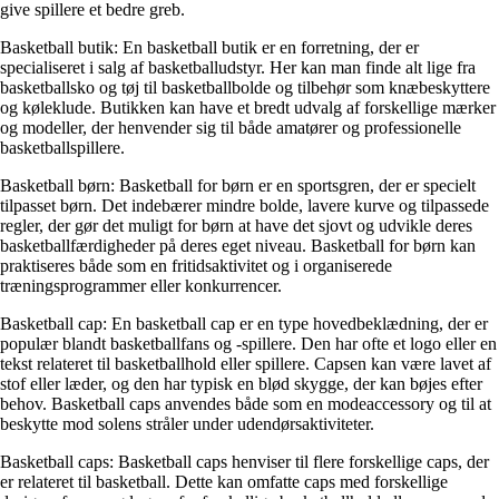
give spillere et bedre greb.
Basketball butik: En basketball butik er en forretning, der er
specialiseret i salg af basketballudstyr. Her kan man finde alt lige fra
basketballsko og tøj til basketballbolde og tilbehør som knæbeskyttere
og køleklude. Butikken kan have et bredt udvalg af forskellige mærker
og modeller, der henvender sig til både amatører og professionelle
basketballspillere.
Basketball børn: Basketball for børn er en sportsgren, der er specielt
tilpasset børn. Det indebærer mindre bolde, lavere kurve og tilpassede
regler, der gør det muligt for børn at have det sjovt og udvikle deres
basketballfærdigheder på deres eget niveau. Basketball for børn kan
praktiseres både som en fritidsaktivitet og i organiserede
træningsprogrammer eller konkurrencer.
Basketball cap: En basketball cap er en type hovedbeklædning, der er
populær blandt basketballfans og -spillere. Den har ofte et logo eller en
tekst relateret til basketballhold eller spillere. Capsen kan være lavet af
stof eller læder, og den har typisk en blød skygge, der kan bøjes efter
behov. Basketball caps anvendes både som en modeaccessory og til at
beskytte mod solens stråler under udendørsaktiviteter.
Basketball caps: Basketball caps henviser til flere forskellige caps, der
er relateret til basketball. Dette kan omfatte caps med forskellige