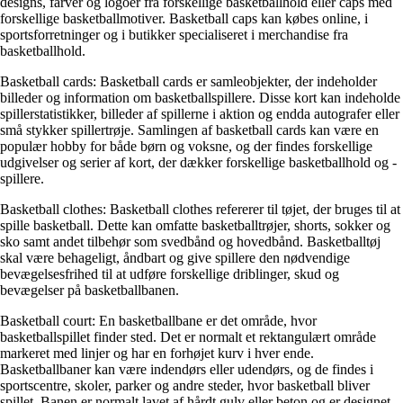
designs, farver og logoer fra forskellige basketballhold eller caps med
forskellige basketballmotiver. Basketball caps kan købes online, i
sportsforretninger og i butikker specialiseret i merchandise fra
basketballhold.
Basketball cards: Basketball cards er samleobjekter, der indeholder
billeder og information om basketballspillere. Disse kort kan indeholde
spillerstatistikker, billeder af spillerne i aktion og endda autografer eller
små stykker spillertrøje. Samlingen af basketball cards kan være en
populær hobby for både børn og voksne, og der findes forskellige
udgivelser og serier af kort, der dækker forskellige basketballhold og -
spillere.
Basketball clothes: Basketball clothes refererer til tøjet, der bruges til at
spille basketball. Dette kan omfatte basketballtrøjer, shorts, sokker og
sko samt andet tilbehør som svedbånd og hovedbånd. Basketballtøj
skal være behageligt, åndbart og give spillere den nødvendige
bevægelsesfrihed til at udføre forskellige driblinger, skud og
bevægelser på basketballbanen.
Basketball court: En basketballbane er det område, hvor
basketballspillet finder sted. Det er normalt et rektangulært område
markeret med linjer og har en forhøjet kurv i hver ende.
Basketballbaner kan være indendørs eller udendørs, og de findes i
sportscentre, skoler, parker og andre steder, hvor basketball bliver
spillet. Banen er normalt lavet af hårdt gulv eller beton og er designet