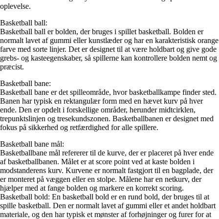
oplevelse.
Basketball ball:
Basketball ball er bolden, der bruges i spillet basketball. Bolden er
normalt lavet af gummi eller kunstlæder og har en karakteristisk orange
farve med sorte linjer. Det er designet til at være holdbart og give gode
grebs- og kasteegenskaber, så spillerne kan kontrollere bolden nemt og
præcist.
Basketball bane:
Basketball bane er det spilleområde, hvor basketballkampe finder sted.
Banen har typisk en rektangulær form med en hævet kurv på hver
ende. Den er opdelt i forskellige områder, herunder midtcirklen,
trepunktslinjen og tresekundszonen. Basketballbanen er designet med
fokus på sikkerhed og retfærdighed for alle spillere.
Basketball bane mål:
Basketballbane mål refererer til de kurve, der er placeret på hver ende
af basketballbanen. Målet er at score point ved at kaste bolden i
modstanderens kurv. Kurvene er normalt fastgjort til en bagplade, der
er monteret på væggen eller en stolpe. Målene har en netkurv, der
hjælper med at fange bolden og markere en korrekt scoring.
Basketball bold: En basketball bold er en rund bold, der bruges til at
spille basketball. Den er normalt lavet af gummi eller et andet holdbart
materiale, og den har typisk et mønster af forhøjninger og furer for at