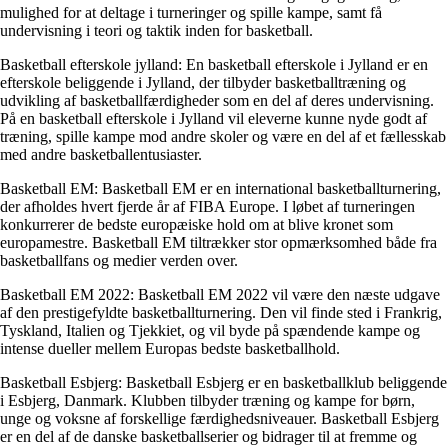
mulighed for at deltage i turneringer og spille kampe, samt få
undervisning i teori og taktik inden for basketball.
Basketball efterskole jylland: En basketball efterskole i Jylland er en
efterskole beliggende i Jylland, der tilbyder basketballtræning og
udvikling af basketballfærdigheder som en del af deres undervisning.
På en basketball efterskole i Jylland vil eleverne kunne nyde godt af
træning, spille kampe mod andre skoler og være en del af et fællesskab
med andre basketballentusiaster.
Basketball EM: Basketball EM er en international basketballturnering,
der afholdes hvert fjerde år af FIBA Europe. I løbet af turneringen
konkurrerer de bedste europæiske hold om at blive kronet som
europamestre. Basketball EM tiltrækker stor opmærksomhed både fra
basketballfans og medier verden over.
Basketball EM 2022: Basketball EM 2022 vil være den næste udgave
af den prestigefyldte basketballturnering. Den vil finde sted i Frankrig,
Tyskland, Italien og Tjekkiet, og vil byde på spændende kampe og
intense dueller mellem Europas bedste basketballhold.
Basketball Esbjerg: Basketball Esbjerg er en basketballklub beliggende
i Esbjerg, Danmark. Klubben tilbyder træning og kampe for børn,
unge og voksne af forskellige færdighedsniveauer. Basketball Esbjerg
er en del af de danske basketballserier og bidrager til at fremme og