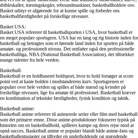
dribleskaller, træningskegler, reboundmaskiner, basketballholdere osv.
Basket udstyr er afgørende for at kunne spille og forbedre ens
basketballfærdigheder på forskellige niveauer.
Basket USA:
Basket USA refererer til basketballsporten i USA, hvor basketball er
en meget populær sportsgren. USA har en lang og rig historie inden for
basketball og betragtes som et førende land inden for sporten på både
amatør- og professionelt niveau. Det omfatter også den professionelle
basketballliga, NBA (National Basketball Association), der tiltrækker
mange talenter fra hele verden.
Basketball:
Basketball er en holdbaseret boldsport, hvor to hold forsøger at score
point ved at kaste bolden i modstanderens kurv. Sportsgrenen er
populær over hele verden og spilles af både mænd og kvinder på
forskellige niveauer, lige fra amatør til professionel. Basketball kræver
en kombination af tekniske færdigheder, fysisk kondition og taktik.
Basketball anime:
Basketball anime refererer til animerede serier eller film med basketball
som det primære emne. Disse anime-produktioner fokuserer typisk på
historien om en basketballhold, spilleres kampe og deres rejse mod at
opnå succes. Basketball anime er populær blandt både anime-fans og
basketballentusiaster og tilbyder en underholdende og spændende