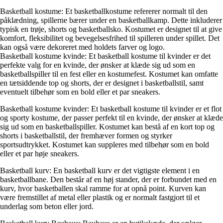
Basketball kostume: Et basketballkostume refererer normalt til den
påklædning, spillerne bærer under en basketballkamp. Dette inkluderer
typisk en trøje, shorts og basketballsko. Kostumet er designet til at give
komfort, fleksibilitet og bevegelsesfrihed til spilleren under spillet. Det
kan også være dekoreret med holdets farver og logo.
Basketball kostume kvinde: Et basketball kostume til kvinder er det
perfekte valg for en kvinde, der ønsker at klæde sig ud som en
basketballspiller til en fest eller en kostumefest. Kostumet kan omfatte
en tætsiddende top og shorts, der er designet i basketballstil, samt
eventuelt tilbehør som en bold eller et par sneakers.
Basketball kostume kvinder: Et basketball kostume til kvinder er et flot
og sporty kostume, der passer perfekt til en kvinde, der ønsker at klæde
sig ud som en basketballspiller. Kostumet kan bestå af en kort top og
shorts i basketballstil, der fremhæver formen og styrker
sportsudtrykket. Kostumet kan suppleres med tilbehør som en bold
eller et par høje sneakers.
Basketball kurv: En basketball kurv er det vigtigste element i en
basketballbane. Den består af en høj stander, der er forbundet med en
kurv, hvor basketballen skal ramme for at opnå point. Kurven kan
være fremstillet af metal eller plastik og er normalt fastgjort til et
underlag som beton eller jord.