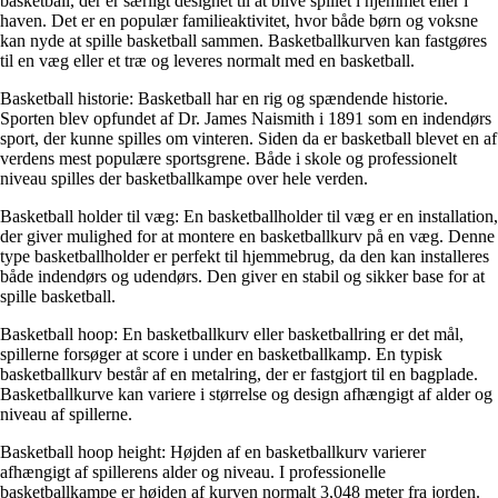
basketball, der er særligt designet til at blive spillet i hjemmet eller i
haven. Det er en populær familieaktivitet, hvor både børn og voksne
kan nyde at spille basketball sammen. Basketballkurven kan fastgøres
til en væg eller et træ og leveres normalt med en basketball.
Basketball historie: Basketball har en rig og spændende historie.
Sporten blev opfundet af Dr. James Naismith i 1891 som en indendørs
sport, der kunne spilles om vinteren. Siden da er basketball blevet en af
verdens mest populære sportsgrene. Både i skole og professionelt
niveau spilles der basketballkampe over hele verden.
Basketball holder til væg: En basketballholder til væg er en installation,
der giver mulighed for at montere en basketballkurv på en væg. Denne
type basketballholder er perfekt til hjemmebrug, da den kan installeres
både indendørs og udendørs. Den giver en stabil og sikker base for at
spille basketball.
Basketball hoop: En basketballkurv eller basketballring er det mål,
spillerne forsøger at score i under en basketballkamp. En typisk
basketballkurv består af en metalring, der er fastgjort til en bagplade.
Basketballkurve kan variere i størrelse og design afhængigt af alder og
niveau af spillerne.
Basketball hoop height: Højden af en basketballkurv varierer
afhængigt af spillerens alder og niveau. I professionelle
basketballkampe er højden af kurven normalt 3,048 meter fra jorden.