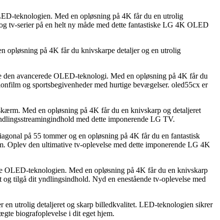
ED-teknologien. Med en opløsning på 4K får du en utrolig
 og tv-serier på en helt ny måde med dette fantastiske LG 4K OLED
 opløsning på 4K får du knivskarpe detaljer og en utrolig
ære den avancerede OLED-teknologi. Med en opløsning på 4K får du
actionfilm og sportsbegivenheder med hurtige bevægelser. oled55cx er
 skærm. Med en opløsning på 4K får du en knivskarp og detaljeret
 yndlingsstreamingindhold med dette imponerende LG TV.
agonal på 55 tommer og en opløsning på 4K får du en fantastisk
t rum. Oplev den ultimative tv-oplevelse med dette imponerende LG 4K
ære OLED-teknologien. Med en opløsning på 4K får du en knivskarp
t og tilgå dit yndlingsindhold. Nyd en enestående tv-oplevelse med
utrolig detaljeret og skarp billedkvalitet. LED-teknologien sikrer
ægte biografoplevelse i dit eget hjem.