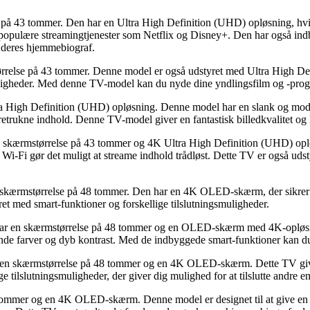
 tommer. Den har en Ultra High Definition (UHD) opløsning, hvilket
ra populære streamingtjenester som Netflix og Disney+. Den har også ind
i deres hjemmebiograf.
 på 43 tommer. Denne model er også udstyret med Ultra High Definit
igheder. Med denne TV-model kan du nyde dine yndlingsfilm og -progra
gh Definition (UHD) opløsning. Denne model har en slank og modern
foretrukne indhold. Denne TV-model giver en fantastisk billedkvalitet og
størrelse på 43 tommer og 4K Ultra High Definition (UHD) opløsni
 Wi-Fi gør det muligt at streame indhold trådløst. Dette TV er også udst
størrelse på 48 tommer. Den har en 4K OLED-skærm, der sikrer dyb
tyret med smart-funktioner og forskellige tilslutningsmuligheder.
 skærmstørrelse på 48 tommer og en OLED-skærm med 4K-opløsning.
nde farver og dyb kontrast. Med de indbyggede smart-funktioner kan du 
rmstørrelse på 48 tommer og en 4K OLED-skærm. Dette TV giver en
e tilslutningsmuligheder, der giver dig mulighed for at tilslutte andre 
er og en 4K OLED-skærm. Denne model er designet til at give en fant