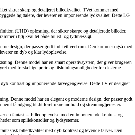
 sikrer skarp og detaljeret billedkvalitet. TVet kommer med
byggede højttalere, der leverer en imponerende lydkvalitet. Dette LG
ion (UHD) opløsning, der sikrer skarpe og detaljerede billeder.
mmer i høj kvalitet både billed- og lydmæssigt.
e design, der passer godt ind i ethvert rum. Den kommer også med
 leverer en dyb og klar lydoplevelse.
ng. Denne model har en smart operativsystem, der giver brugeren
yret med forskellige porte og tilslutningsmuligheder for eksterne
 kontrast og imponerende farvegengivelse. Dette TV er designet
 Denne model har en elegant og moderne design, der passer godt
nemt få adgang til dit foretrukne indhold og streamingtjenester.
 fantastisk billedoplevelse med en imponerende kontrast og
enheder som spillekonsoller og lydsystemer.
astisk billedkvalitet med dyb kontrast og levende farver. Den