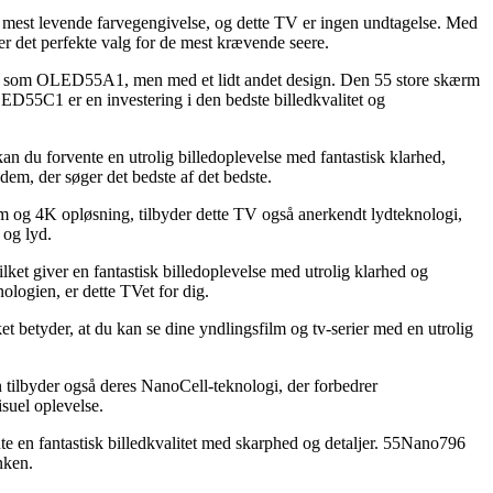
st levende farvegengivelse, og dette TV er ingen undtagelse. Med
 det perfekte valg for de mest krævende seere.
m OLED55A1, men med et lidt andet design. Den 55 store skærm
ED55C1 er en investering i den bedste billedkvalitet og
orvente en utrolig billedoplevelse med fantastisk klarhed,
 dem, der søger det bedste af det bedste.
4K opløsning, tilbyder dette TV også anerkendt lydteknologi,
 og lyd.
iver en fantastisk billedoplevelse med utrolig klarhed og
ologien, er dette TVet for dig.
tyder, at du kan se dine yndlingsfilm og tv-serier med en utrolig
byder også deres NanoCell-teknologi, der forbedrer
isuel oplevelse.
n fantastisk billedkvalitet med skarphed og detaljer. 55Nano796
nken.