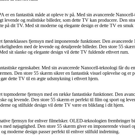
 fantastisk måde at opleve tv på. Med sin avancerede Nanocell-tekn
ligt levende og realistiske billeder, som dette TV kan producere. Den st
kte på dit TV. Med sit moderne og elegante design er dette TV en smuk til
eklasses fjernsyn med imponerende funktioner. Den avancerede Nanoc
 virkeligheden med de levende og detaljerede billeder. Den store 55 skærm
 Med sit slanke og elegante design vil dette TV fuldende ethvert rum.
stiske egenskaber. Med sin avancerede Nanocell-teknologi får du en br
skærmen. Den store 55 skærm sikrer en fantastisk visuel oplevelse og er pe
n gør dette TV til en ægte udsmykning i ethvert hjem.
derne fjernsyn med en række fantastiske funktioner. Den avancered
istiske og levende. Den store 55 skærm er perfekt til film og sport og leve
oderne og stilfulde design vil dette TV være en blikfang i dit hjem.
ernsyn for enhver filmelsker. OLED-teknologien frembringer billeder
ldres med nøjagtighed. Den store 55 skærm giver en imponerende visuel o
og moderne design passer perfekt til enhver stilfuld indretning.