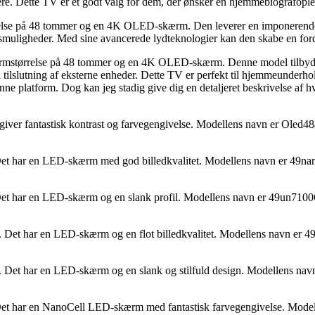
e. Dette TV er et godt valg for dem, der ønsker en hjemmebiografopleve
 på 48 tommer og en 4K OLED-skærm. Den leverer en imponerende bi
ngsmuligheder. Med sine avancerede lydteknologier kan den skabe en fo
else på 48 tommer og en 4K OLED-skærm. Denne model tilbyder en f
tilslutning af eksterne enheder. Dette TV er perfekt til hjemmeunderhold
ne platform. Dog kan jeg stadig give dig en detaljeret beskrivelse af hv
 giver fantastisk kontrast og farvegengivelse. Modellens navn er Oled48
. Det har en LED-skærm med god billedkvalitet. Modellens navn er 49n
. Det har en LED-skærm og en slank profil. Modellens navn er 49un7100
g. Det har en LED-skærm og en flot billedkvalitet. Modellens navn er 
g. Det har en LED-skærm og en slank og stilfuld design. Modellens na
g. Det har en NanoCell LED-skærm med fantastisk farvegengivelse. Mod