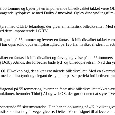
55 tommer og byder på en imponerende billedkvalitet takket være OL
remragende lydoplevelse med Dolby Atmos-lyd. Oplev dine yndlingsfilm
ret med OLED-teknologi, der giver en fantastisk billedkvalitet. Med en
 med dette imponerende LG TV.
gonal på 55 tommer og leverer en fantastisk billedkvalitet takket v
t har også solid opdateringshastighed på 120 Hz, hvilket er ideelt til 
krer en fantastisk billedkvalitet og farvegengivelse på en 55-tommers
og Dolby Atmos, der forbedrer både lyd- og billedoplevelsen. Nyd din
LED-teknologi, der sikrer enestående billedkvalitet. Med en skærmdi
t med et ultra-tyndt og elegant design, der passer perfekt ind i ethver
gonal på 55 tommer og leverer en fantastisk billedkvalitet takket v
funktioner, herunder ThinQ AI og webOS, der gør det nemt at styre TVe
de 55 skærmstørrelse. Den har en opløsning på 4K, hvilket giver en 
stisk kontrast og farvegengivelse. Dette TV er designet til at levere en 