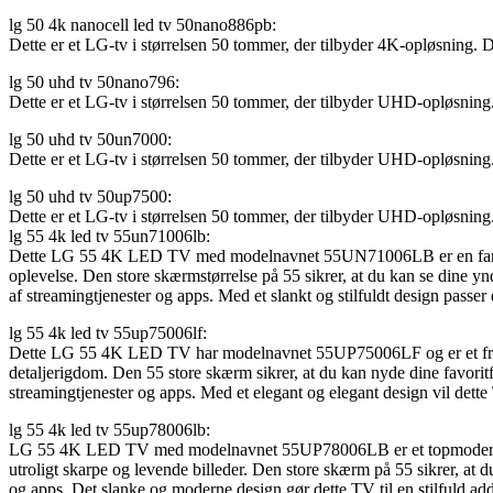
lg 50 4k nanocell led tv 50nano886pb:
Dette er et LG-tv i størrelsen 50 tommer, der tilbyder 4K-opløsning
lg 50 uhd tv 50nano796:
Dette er et LG-tv i størrelsen 50 tommer, der tilbyder UHD-opløsnin
lg 50 uhd tv 50un7000:
Dette er et LG-tv i størrelsen 50 tommer, der tilbyder UHD-opløsnin
lg 50 uhd tv 50up7500:
Dette er et LG-tv i størrelsen 50 tommer, der tilbyder UHD-opløsnin
lg 55 4k led tv 55un71006lb:
Dette LG 55 4K LED TV med modelnavnet 55UN71006LB er en fantastis
oplevelse. Den store skærmstørrelse på 55 sikrer, at du kan se dine y
af streamingtjenester og apps. Med et slankt og stilfuldt design passe
lg 55 4k led tv 55up75006lf:
Dette LG 55 4K LED TV har modelnavnet 55UP75006LF og er et fremrag
detaljerigdom. Den 55 store skærm sikrer, at du kan nyde dine favorit
streamingtjenester og apps. Med et elegant og elegant design vil dette T
lg 55 4k led tv 55up78006lb:
LG 55 4K LED TV med modelnavnet 55UP78006LB er et topmoderne fje
utroligt skarpe og levende billeder. Den store skærm på 55 sikrer, at 
og apps. Det slanke og moderne design gør dette TV til en stilfuld addi