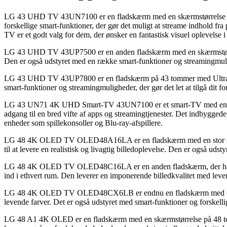
LG 43 UHD TV 43UN7100 er en fladskærm med en skærmstørrelse på 43
forskellige smart-funktioner, der gør det muligt at streame indhold f
TV er et godt valg for dem, der ønsker en fantastisk visuel oplevelse 
LG 43 UHD TV 43UP7500 er en anden fladskærm med en skærmstørrelse
Den er også udstyret med en række smart-funktioner og streamingmul
LG 43 UHD TV 43UP7800 er en fladskærm på 43 tommer med Ultra Hi
smart-funktioner og streamingmuligheder, der gør det let at tilgå dit 
LG 43 UN71 4K UHD Smart-TV 43UN7100 er et smart-TV med en skærm
adgang til en bred vifte af apps og streamingtjenester. Det indbyggede
enheder som spillekonsoller og Blu-ray-afspillere.
LG 48 4K OLED TV OLED48A16LA er en fladskærm med en stor skærm
til at levere en realistisk og livagtig billedoplevelse. Den er også uds
LG 48 4K OLED TV OLED48C16LA er en anden fladskærm, der har en
ind i ethvert rum. Den leverer en imponerende billedkvalitet med leve
LG 48 4K OLED TV OLED48CX6LB er endnu en fladskærm med en skæ
levende farver. Det er også udstyret med smart-funktioner og forskellig
LG 48 A1 4K OLED er en fladskærm med en skærmstørrelse på 48 tomm