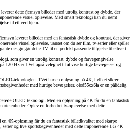
er dette fjernsyn billeder med utrolig kontrast og dybde, der
 imponerende visuel oplevelse. Med smart teknologi kan du nemt
else til ethvert hjem.
yn leverer billeder med en fantastisk dybde og kontrast, der giver
erende visuel oplevelse, uanset om du ser film, tv-serier eller spiller
te design gør dette TV til en perfekt passende tilføjelse til ethvert
, som giver en utrolig kontrast, dybde og farvegengivelse.
på 120 Hz er TVet også velegnet til at vise hurtige bevægelser og
OLED-teknologien. TVet har en opløsning på 4K, hvilket sikrer
ortsbegivenheder med hurtige bevægelser. oled55cx6la er en pålidelig
cerede OLED-teknologi. Med en opløsning på 4K får du en fantastisk
 smarte enheder. Oplev en forbedret tv-oplevelse med dette
 4K-opløsning får du en fantastisk billedkvalitet med skarpe
lm, serier og live-sportsbegivenheder med dette imponerende LG 4K