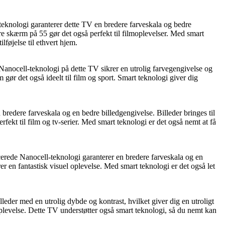
ologi garanterer dette TV en bredere farveskala og bedre
ore skærm på 55 gør det også perfekt til filmoplevelser. Med smart
føjelse til ethvert hjem.
ell-teknologi på dette TV sikrer en utrolig farvegengivelse og
 gør det også ideelt til film og sport. Smart teknologi giver dig
edere farveskala og en bedre billedgengivelse. Billeder bringes til
rfekt til film og tv-serier. Med smart teknologi er det også nemt at få
e Nanocell-teknologi garanterer en bredere farveskala og en
rer en fantastisk visuel oplevelse. Med smart teknologi er det også let
 med en utrolig dybde og kontrast, hvilket giver dig en utroligt
plevelse. Dette TV understøtter også smart teknologi, så du nemt kan