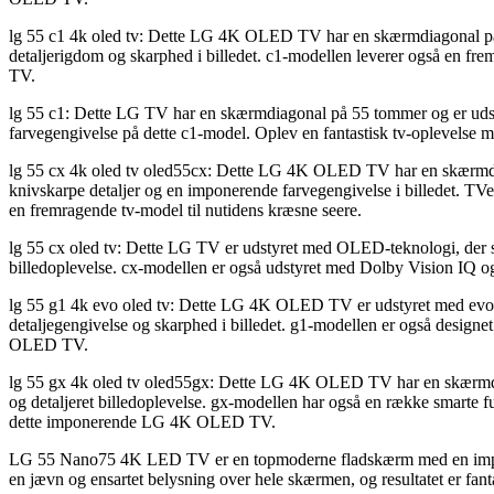
lg 55 c1 4k oled tv: Dette LG 4K OLED TV har en skærmdiagonal på 
detaljerigdom og skarphed i billedet. c1-modellen leverer også en f
TV.
lg 55 c1: Dette LG TV har en skærmdiagonal på 55 tommer og er udsty
farvegengivelse på dette c1-model. Oplev en fantastisk tv-oplevelse
lg 55 cx 4k oled tv oled55cx: Dette LG 4K OLED TV har en skærmdia
knivskarpe detaljer og en imponerende farvegengivelse i billedet. TVe
en fremragende tv-model til nutidens kræsne seere.
lg 55 cx oled tv: Dette LG TV er udstyret med OLED-teknologi, der si
billedoplevelse. cx-modellen er også udstyret med Dolby Vision IQ 
lg 55 g1 4k evo oled tv: Dette LG 4K OLED TV er udstyret med evo O
detaljegengivelse og skarphed i billedet. g1-modellen er også designe
OLED TV.
lg 55 gx 4k oled tv oled55gx: Dette LG 4K OLED TV har en skærmdia
og detaljeret billedoplevelse. gx-modellen har også en række smarte 
dette imponerende LG 4K OLED TV.
LG 55 Nano75 4K LED TV er en topmoderne fladskærm med en imponeren
en jævn og ensartet belysning over hele skærmen, og resultatet er fanta