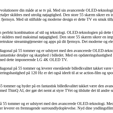
nere din måde at se tv på. Med sin avancerede OLED-teknologi lever
taljer skildres med utrolig nøjagtighed. Den store 55 skærm sikrer en
fjernsyn. Med sit stilfulde og moderne design er dette TV en smuk tilføj
kombination af stil og teknologi. OLED-teknologien på dette fjerns
ne skildres med maksimal nøjagtighed. Den store 55 skærm sikrer en impon
etrukne streamingtjenester og apps på dit fjernsyn. Det moderne og elegan
gonal på 55 tommer og er udstyret med den avancerede OLED-teknologi
ntastiske detaljer og skarphed i billedet. Med en opdateringshastighed 
 på med dette imponerende LG 4K OLED TV.
onal på 55 tommer og leverer enestående billedkvalitet takket være 
ingshastighed på 120 Hz er det også ideelt til at se action-film og sp
tommer og byder på en fantastisk billedkvalitet takket være den avan
 med ThinQ AI, der gør det nemt at styre TVet og tilslutte det til andre
55 tommer og er udstyret med den avancerede OLED-teknologi. Med en
 der leverer en fremragende surroundlydoplevelse. Nyd dine yndlingsfi