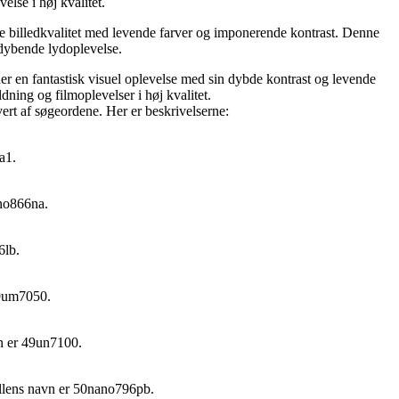
lse i høj kvalitet.
lledkvalitet med levende farver og imponerende kontrast. Denne
rdybende lydoplevelse.
antastisk visuel oplevelse med sin dybde kontrast og levende
ning og filmoplevelser i høj kvalitet.
ert af søgeordene. Her er beskrivelserne:
a1.
ano866na.
6lb.
49um7050.
vn er 49un7100.
ellens navn er 50nano796pb.