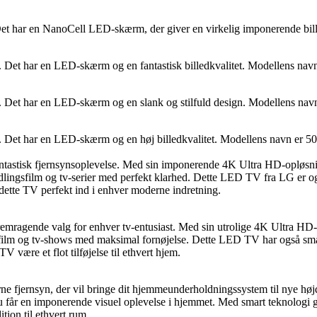
. Det har en NanoCell LED-skærm, der giver en virkelig imponerende bi
g. Det har en LED-skærm og en fantastisk billedkvalitet. Modellens na
g. Det har en LED-skærm og en slank og stilfuld design. Modellens na
g. Det har en LED-skærm og en høj billedkvalitet. Modellens navn er 5
k fjernsynsoplevelse. Med sin imponerende 4K Ultra HD-opløsning ka
ndlingsfilm og tv-serier med perfekt klarhed. Dette LED TV fra LG er ogs
r dette TV perfekt ind i enhver moderne indretning.
ende valg for enhver tv-entusiast. Med sin utrolige 4K Ultra HD-oplø
film og tv-shows med maksimal fornøjelse. Dette LED TV har også smart 
V være et flot tilføjelse til ethvert hjem.
rnsyn, der vil bringe dit hjemmeunderholdningssystem til nye højde
du får en imponerende visuel oplevelse i hjemmet. Med smart teknologi g
tion til ethvert rum.