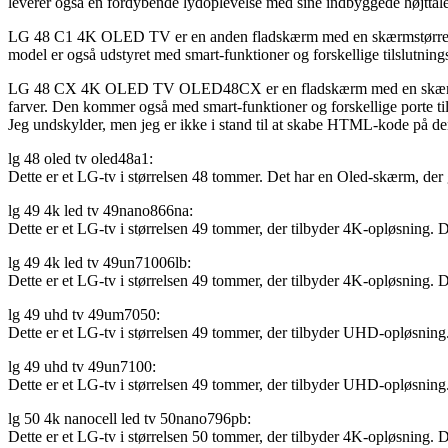
leverer også en fordybende lydoplevelse med sine indbyggede højttaler
LG 48 C1 4K OLED TV er en anden fladskærm med en skærmstørrelse
model er også udstyret med smart-funktioner og forskellige tilslutni
LG 48 CX 4K OLED TV OLED48CX er en fladskærm med en skærmstørr
farver. Den kommer også med smart-funktioner og forskellige porte til 
Jeg undskylder, men jeg er ikke i stand til at skabe HTML-kode på den
lg 48 oled tv oled48a1:
Dette er et LG-tv i størrelsen 48 tommer. Det har en Oled-skærm, der
lg 49 4k led tv 49nano866na:
Dette er et LG-tv i størrelsen 49 tommer, der tilbyder 4K-opløsning
lg 49 4k led tv 49un71006lb:
Dette er et LG-tv i størrelsen 49 tommer, der tilbyder 4K-opløsning
lg 49 uhd tv 49um7050:
Dette er et LG-tv i størrelsen 49 tommer, der tilbyder UHD-opløsnin
lg 49 uhd tv 49un7100:
Dette er et LG-tv i størrelsen 49 tommer, der tilbyder UHD-opløsnin
lg 50 4k nanocell led tv 50nano796pb:
Dette er et LG-tv i størrelsen 50 tommer, der tilbyder 4K-opløsnin