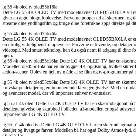
lg 55 4k oled tv oled55b16la:
Dette LG 55 4K OLED TV med modelnavnet OLED55B16LA vil revolutio
giver en ægte biografoplevelse. Farverne popper ud af skærmen, og de
streame dine yndlingsfilm og bruge dine foretrukne apps direkte på dit 
lg 55 4k oled tv oled55bx6la:
Dette LG 55 4K OLED TV med modelnavnet OLED55BX6LA er en perfekt 
en utrolig virkelighedstro oplevelse. Farverne er levende, og detaljer
videospil. Med smart teknologi kan du også nemt få adgang til dine for
hjem.
lg 55 4k oled tv oled55c16la: Dette LG 4K OLED TV har en skærmdia
Modellen oled55c16la har en indbygget 4K-opløsning, hvilket sikrer fa
action-scener. Oplev en helt ny måde at se film og tv-programmer
lg 55 4k oled tv oled55cx6la: Dette LG 4K OLED TV har en skærmdiag
knivskarpe detaljer og en imponerende farvegengivelse. Med en opdater
og avanceret model, der vil imponere enhver tv-entusiast.
lg 55 a1 4k oled: Dette LG 4K OLED TV har en skærmdiagonal på 55 
detaljegengivelse og skarphed i billedet. a1-modellen er også udstyret
imponerende LG 4K OLED TV.
lg 55 b1 4k oled tv: Dette LG 4K OLED TV har en skærmdiagonal på 
detaljer og livagtige farver. Modellen b1 har også Dolby Atmos-lyd,
OLED TV.