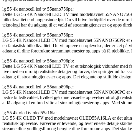
lg 55 4k nanocell led tv 55nano756pa:
Dette LG 55 4K Nanocell LED TV med modelnavnet 55NANO756PA er en
billedkvalitet end nogensinde før. Du vil blive forbløffet over de utro
teknologi har du adgang til et væld af streamingtjenester og apps dire
lg 55 4k nanocell led tv 55nano756pr:
LG 55 4K Nanocell LED TV med modelnavnet 55NANO756PR er et først
en fantastisk billedkvalitet. Du vil opleve en oplevelse, der er tæt på
adgang til dine foretrukne streamingtjenester og apps på få øjeblikke.
lg 55 4k nanocell led tv 55nano796pb:
Dette LG 55 4K Nanocell LED TV er et teknologisk vidunder med fanta
live med en utrolig realistiske detaljer og farver, der springer ud fra 
adgang til streamingtjenester og apps. Det elegante og stilfulde desig
lg 55 4k nanocell led tv 55nano896pc:
LG 55 4K Nanocell LED TV med modelnavnet 55NANO896PC er et topmo
bedre billedkvalitet, hvilket gør dine visuelle oplevelser utroligt real
at få adgang til en bred vifte af streamingtjenester og apps. Med sit m
lg 55 4k oled tv oled55a16la:
LG 55 4K OLED TV med modelnavnet OLED55A16LA er det ultimative fj
realistisk oplevelse. Farverne er levende, og hver eneste detalje ski
streame dine yndlingsfilm og benytte dine foretrukne apps. Det slanke 