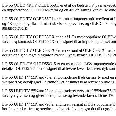
LG 55 OLED 4KTV OLED55A1 er et af de bedste TV på markedet. OLED
en imponerende 55 OLED-skærm og en 4K opløsning kan du se dine ynd
LG 55 OLED TV OLED55C1 er endnu et imponerende medlem af LGs
og 4K opløsning sikrer fantastisk visuel oplevelse, og OLED teknolog
luksusoplevelse.
LG 55 OLED TV OLED55CX er en af LGs mest populære OLED-modelle
farver og kontrast. OLED55CX er designet til at imponere, uanset om du 
LG 55 OLED TV OLED55CX6 er en variant af OLED55CX med en mere 
der giver dig en ægte biografoplevelse i lydsystemet. OLED55CX6 er de
LG 55 OLED-TV OLED55C15 er en ny model i LGs imponerende OLED-s
detaljer. OLED55C15 er designet til at levere levende farver, dyb sor
LG 55 UHD TV 55Nano75 er et topmoderne fladskærms-tv med en impone
skarphed og detaljegrad. 55Nano75 er designet til at levere en utrolig
LG 55 UHD TV 55Nano77 er en opgraderet version af 55Nano75. Det
farvegengivelsen og giver mere præcise og levende farver. Dette TV er 
LG 55 UHD TV 55Nano796 er endnu en variant af LGs populære UHD-s
kombinerer kvalitet og overkommelig pris, hvilket gør det til et godt