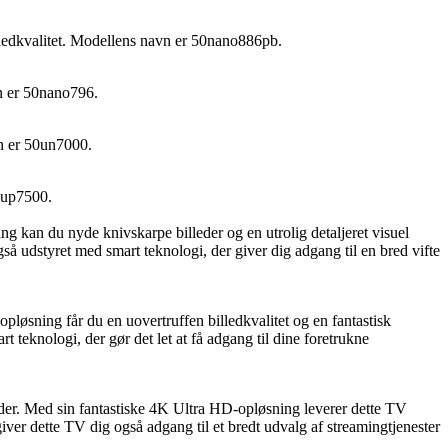
lledkvalitet. Modellens navn er 50nano886pb.
vn er 50nano796.
vn er 50un7000.
0up7500.
n du nyde knivskarpe billeder og en utrolig detaljeret visuel
å udstyret med smart teknologi, der giver dig adgang til en bred vifte
sning får du en uovertruffen billedkvalitet og en fantastisk
teknologi, der gør det let at få adgang til dine foretrukne
r. Med sin fantastiske 4K Ultra HD-opløsning leverer dette TV
iver dette TV dig også adgang til et bredt udvalg af streamingtjenester