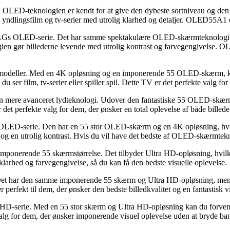
-teknologien er kendt for at give den dybeste sortniveau og den me
lingsfilm og tv-serier med utrolig klarhed og detaljer. OLED55A1 er
 OLED-serie. Det har samme spektakulære OLED-skærmteknologi so
ien gør billederne levende med utrolig kontrast og farvegengivelse. OL
r. Med en 4K opløsning og en imponerende 55 OLED-skærm, kan du f
ser film, tv-serier eller spiller spil. Dette TV er det perfekte valg for
avanceret lydteknologi. Udover den fantastiske 55 OLED-skærm og 
t perfekte valg for dem, der ønsker en total oplevelse af både billede
erie. Den har en 55 stor OLED-skærm og en 4K opløsning, hvilket g
t og en utrolig kontrast. Hvis du vil have det bedste af OLED-skærmtekn
rende 55 skærmstørrelse. Det tilbyder Ultra HD-opløsning, hvilket be
 klarhed og farvegengivelse, så du kan få den bedste visuelle oplevelse.
 har den samme imponerende 55 skærm og Ultra HD-opløsning, men til
perfekt til dem, der ønsker den bedste billedkvalitet og en fantastisk v
erie. Med en 55 stor skærm og Ultra HD-opløsning kan du forvente e
 valg for dem, der ønsker imponerende visuel oplevelse uden at bryde ba