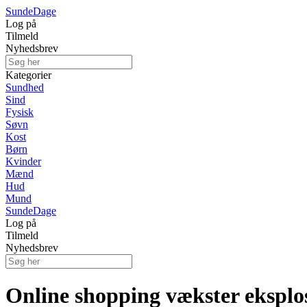
Sunde
Dage
Log på
Tilmeld
Nyhedsbrev
Kategorier
Sundhed
Sind
Fysisk
Søvn
Kost
Børn
Kvinder
Mænd
Hud
Mund
Sunde
Dage
Log på
Tilmeld
Nyhedsbrev
Online shopping vækster eksplo