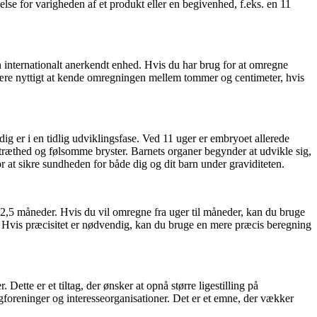
else for varigheden af et produkt eller en begivenhed, f.eks. en 11
internationalt anerkendt enhed. Hvis du har brug for at omregne
re nyttigt at kende omregningen mellem tommer og centimeter, hvis
tadig er i en tidlig udviklingsfase. Ved 11 uger er embryoet allerede
, træthed og følsomme bryster. Barnets organer begynder at udvikle sig,
or at sikre sundheden for både dig og dit barn under graviditeten.
å 2,5 måneder. Hvis du vil omregne fra uger til måneder, kan du bruge
. Hvis præcisitet er nødvendig, kan du bruge en mere præcis beregning
ette er et tiltag, der ønsker at opnå større ligestilling på
gforeninger og interesseorganisationer. Det er et emne, der vækker