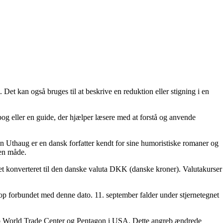
. Det kan også bruges til at beskrive en reduktion eller stigning i en
g eller en guide, der hjælper læsere med at forstå og anvende
 Uthaug er en dansk forfatter kendt for sine humoristiske romaner og
den måde.
et konverteret til den danske valuta DKK (danske kroner). Valutakurser
skop forbundet med denne dato. 11. september falder under stjernetegnet
greb World Trade Center og Pentagon i USA. Dette angreb ændrede