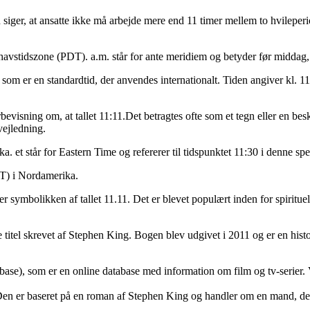
iger, at ansatte ikke må arbejde mere end 11 timer mellem to hvileperiode
llehavstidszone (PDT). a.m. står for ante meridiem og betyder før midd
som er en standardtid, der anvendes internationalt. Tiden angiver kl. 11
rbevisning om, at tallet 11:11.Det betragtes ofte som et tegn eller en be
vejledning.
ka. et står for Eastern Time og refererer til tidspunktet 11:30 i denne sp
ET) i Nordamerika.
r symbolikken af tallet 11.11. Det er blevet populært inden for spirituel
itel skrevet af Stephen King. Bogen blev udgivet i 2011 og er en histor
se), som er en online database med information om film og tv-serier. Ve
. Den er baseret på en roman af Stephen King og handler om en mand, der 