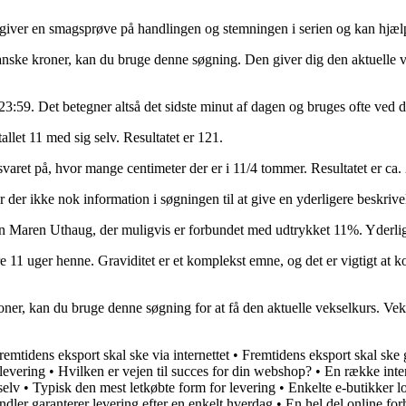
ren giver en smagsprøve på handlingen og stemningen i serien og kan hjæl
 danske kroner, kan du bruge denne søgning. Den giver dig den aktuelle 
59. Det betegner altså det sidste minut af dagen og bruges ofte ved da
llet 11 med sig selv. Resultatet er 121.
varet på, hvor mange centimeter der er i 11/4 tommer. Resultatet er ca. 
 der ikke nok information i søgningen til at give en yderligere beskrive
avn Maren Uthaug, der muligvis er forbundet med udtrykket 11%. Yderl
e 11 uger henne. Graviditet er et komplekst emne, og det er vigtigt at 
ner, kan du bruge denne søgning for at få den aktuelle vekselkurs. Vekse
remtidens eksport skal ske via internettet
•
Fremtidens eksport skal ske
levering
•
Hvilken er vejen til succes for din webshop?
•
En række inte
selv
•
Typisk den mest letkøbte form for levering
•
Enkelte e-butikker l
ndler garanterer levering efter en enkelt hverdag
•
En hel del online forh