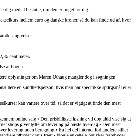
pe dig med at beslutte, om den er noget for dig.
vekselkurs mellem euro og danske kroner, så du kan finde ud af, hvor
totidsangivelser.
2,86 centimeter.
lse af bogen.
igere oplysninger om Maren Uthaug mangler dog i søgningen.
konsultere en sundhedsperson, hvis man har specifikke spørgsmål eller
lkurser kan variere over tid, så det er vigtigt at finde den mest
 gennem online salg
•
Den prisbilligste løsning vil dog altid vise sig at
rnet shops giver løfte om levering på næste hverdag
•
Den mest
over levering uden beregning
•
En hel del internet forhandlere stiller
andlere tilbyder gratis fragt
•
Nogle enkelte e-butikker frembyder