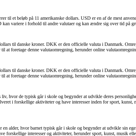
rerer til et beløb på 11 amerikanske dollars. USD er en af de mest anven
 kan variere i forhold til andre valutaer og kan ændre sig over tid på g
dollars til danske kroner. DKK er den officielle valuta i Danmark. O
r til at foretage denne valutaomregning, herunder online valutaomregnin
dollars til danske kroner. DKK er den officielle valuta i Danmark. O
r til at foretage denne valutaomregning, herunder online valutaomregnin
rns liv, hvor de typisk går i skole og begynder at udvikle deres personlig
et i forskellige aktiviteter og have interesser inden for sport, kunst,
er en alder, hvor barnet typisk går i skole og begynder at udvikle sin eg
 forskellige interesser og aktiviteter, herunder sport, kunst, musik 