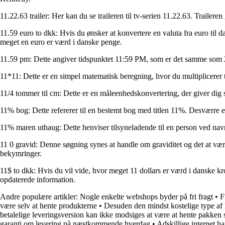
11.22.63 trailer: Her kan du se traileren til tv-serien 11.22.63. Traile
11.59 euro to dkk: Hvis du ønsker at konvertere en valuta fra euro til
meget en euro er værd i danske penge.
11.59 pm: Dette angiver tidspunktet 11:59 PM, som er det samme som 23:
11*11: Dette er en simpel matematisk beregning, hvor du multiplicerer ta
11/4 tommer til cm: Dette er en måleenhedskonvertering, der giver dig s
11% bog: Dette refererer til en bestemt bog med titlen 11%. Desværre er
11% maren uthaug: Dette henviser tilsyneladende til en person ved n
11 0 gravid: Denne søgning synes at handle om graviditet og det at vær
bekymringer.
11$ to dkk: Hvis du vil vide, hvor meget 11 dollars er værd i danske kro
opdaterede information.
Andre populære artikler:
Nogle enkelte webshops byder på fri fragt
•
F
være selv at hente produkterne
•
Desuden den mindst kostelige type af 
betalelige leveringsversion kan ikke modsiges at være at hente pakken 
garanti om levering på næstkommende hverdag
•
Adskillige internet ha