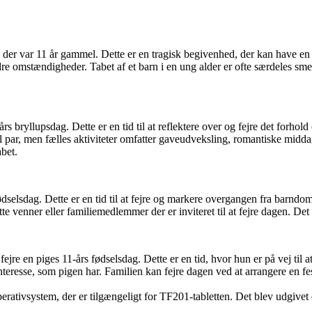
on, der var 11 år gammel. Dette er en tragisk begivenhed, der kan have 
ndre omstændigheder. Tabet af et barn i en ung alder er ofte særdeles s
års bryllupsdag. Dette er en tid til at reflektere over og fejre det forho
il par, men fælles aktiviteter omfatter gaveudveksling, romantiske middag
bet.
s fødselsdag. Dette er en tid til at fejre og markere overgangen fra barnd
tte venner eller familiemedlemmer der er inviteret til at fejre dagen. Det
at fejre en piges 11-års fødselsdag. Dette er en tid, hvor hun er på vej t
 interesse, som pigen har. Familien kan fejre dagen ved at arrangere en
erativsystem, der er tilgængeligt for TF201-tabletten. Det blev udgivet d