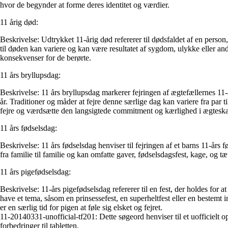
hvor de begynder at forme deres identitet og værdier.
11 årig død:
Beskrivelse: Udtrykket 11-årig død refererer til dødsfaldet af en pers
til døden kan variere og kan være resultatet af sygdom, ulykke eller a
konsekvenser for de berørte.
11 års bryllupsdag:
Beskrivelse: 11 års bryllupsdag markerer fejringen af ​​ægtefællernes 11-
år. Traditioner og måder at fejre denne særlige dag kan variere fra par t
fejre og værdsætte den langsigtede commitment og kærlighed i ægteska
11 års fødselsdag:
Beskrivelse: 11 års fødselsdag henviser til fejringen af ​​et barns 11-år
fra familie til familie og kan omfatte gaver, fødselsdagsfest, kage, og tæ
11 års pigefødselsdag:
Beskrivelse: 11-års pigefødselsdag refererer til en fest, der holdes for 
have et tema, såsom en prinsessefest, en superheltfest eller en bestemt
er en særlig tid for pigen at føle sig elsket og fejret.
11-20140331-unofficial-tf201: Dette søgeord henviser til et uofficielt op
forbedringer til tabletten.