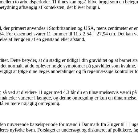
r mellem to arbejdsperioder. 11 times kan også blive brugt som en betegn
betydning afhængig af konteksten, det bliver brugt i.
 der primært anvendes i Storbritannien og USA, mens centimeter er en 
. For eksempel svarer 11 tommer til 11 x 2,54 = 27,94 cm. Det kan væ
else af længden af en genstand eller afstand.
itet. Dette betyder, at du stadig er tidligt i din graviditet og at barnet s
 er det normalt, at du oplever nogle symptomer på graviditet som kvalme
vigtigt at følge dine læges anbefalinger og få regelmæssige kontroller f
r, så ved at dividere 11 uger med 4,3 får du en tilnærmelsesvis værdi p
t måneder varierer i længde, og denne omregning er kun en tilnærmelse
t få en mere nøjagtig omregning.
den nuværende barselsperiode for mænd i Danmark fra 2 uger til 11 uger. D
es nyfødte børn. Forslaget er undersøgt og diskuteret af politikere, fa