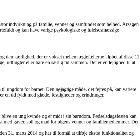
en stor indvirkning på familie, venner og samfundet som helhed. Årsagen
mertefuldt og kan have varige psykologiske og følelsesmæssige
ld og den kærlighed, der er vokset mellem ægtefællerne i løbet af disse 11
e, udflugter eller bare en særlig tid sammen. Det er en lejlighed til at
om til ungdom for barnet. Den nøjagtige måde, det fejres på, kan variere
 er en tid fyldt med glæde, festligheder og erindringer.
il at blive en ung kvinde og er midt i sin barndom. Fødselsdagsfesten kan
 fest med gaver, spil og mad for pigens venner og familiemedlemmer. Det
en 31. marts 2014 og har til formål at tilføje ekstra funktionalitet og