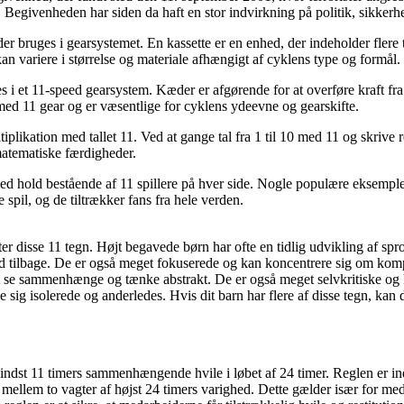
Begivenheden har siden da haft en stor indvirkning på politik, sikkerhe
 der bruges i gearsystemet. En kassette er en enhed, der indeholder flere
kan variere i størrelse og materiale afhængigt af cyklens type og formål.
 i et 11-speed gearsystem. Kæder er afgørende for at overføre kraft fra
 med 11 gear og er væsentlige for cyklens ydeevne og gearskifte.
tiplikation med tallet 11. Ved at gange tal fra 1 til 10 med 11 og skrive 
 matematiske færdigheder.
s med hold bestående af 11 spillere på hver side. Nogle populære eksemp
spil, og de tiltrækker fans fra hele verden.
ter disse 11 tegn. Højt begavede børn har ofte en tidlig udvikling af spro
id tilbage. De er også meget fokuserede og kan koncentrere sig om kom
t se sammenhænge og tænke abstrakt. De er også meget selvkritiske og ha
 sig isolerede og anderledes. Hvis dit barn har flere af disse tegn, kan 
 mindst 11 timers sammenhængende hvile i løbet af 24 timer. Reglen er ind
e mellem to vagter af højst 24 timers varighed. Dette gælder især for me