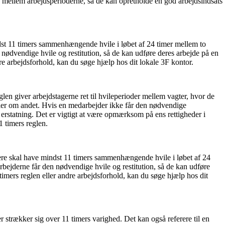
ion mellem arbejdsperioderne, så de kan opretholde en god arbejdsindsats
ndst 11 timers sammenhængende hvile i løbet af 24 timer mellem to
 nødvendige hvile og restitution, så de kan udføre deres arbejde på en
e arbejdsforhold, kan du søge hjælp hos dit lokale 3F kontor.
glen giver arbejdstagerne ret til hvileperioder mellem vagter, hvor de
taler om andet. Hvis en medarbejder ikke får den nødvendige
 erstatning. Det er vigtigt at være opmærksom på ens rettigheder i
1 timers reglen.
ere skal have mindst 11 timers sammenhængende hvile i løbet af 24
rbejderne får den nødvendige hvile og restitution, så de kan udføre
mers reglen eller andre arbejdsforhold, kan du søge hjælp hos dit
der strækker sig over 11 timers varighed. Det kan også referere til en