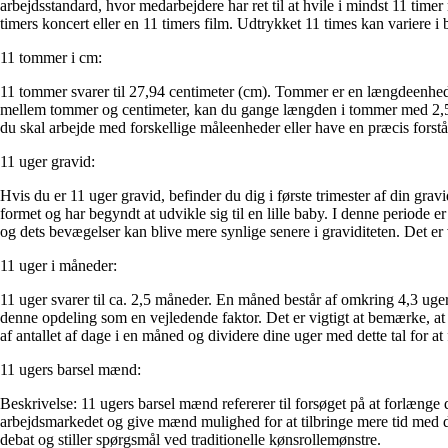
arbejdsstandard, hvor medarbejdere har ret til at hvile i mindst 11 time
timers koncert eller en 11 timers film. Udtrykket 11 times kan variere i 
11 tommer i cm:
11 tommer svarer til 27,94 centimeter (cm). Tommer er en længdeenhed,
mellem tommer og centimeter, kan du gange længden i tommer med 2,54
du skal arbejde med forskellige måleenheder eller have en præcis forstå
11 uger gravid:
Hvis du er 11 uger gravid, befinder du dig i første trimester af din gravid
formet og har begyndt at udvikle sig til en lille baby. I denne periode
og dets bevægelser kan blive mere synlige senere i graviditeten. Det er 
11 uger i måneder:
11 uger svarer til ca. 2,5 måneder. En måned består af omkring 4,3 uge
denne opdeling som en vejledende faktor. Det er vigtigt at bemærke, a
af antallet af dage i en måned og dividere dine uger med dette tal for a
11 ugers barsel mænd:
Beskrivelse: 11 ugers barsel mænd refererer til forsøget på at forlænge 
arbejdsmarkedet og give mænd mulighed for at tilbringe mere tid med der
debat og stiller spørgsmål ved traditionelle kønsrollemønstre.