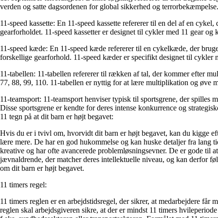
verden og satte dagsordenen for global sikkerhed og terrorbekæmpelse. 
11-speed kassette: En 11-speed kassette refererer til en del af en cykel,
gearforholdet. 11-speed kassetter er designet til cykler med 11 gear og 
11-speed kæde: En 11-speed kæde refererer til en cykelkæde, der bruges
forskellige gearforhold. 11-speed kæder er specifikt designet til cykler
11-tabellen: 11-tabellen refererer til rækken af tal, der kommer efter mul
77, 88, 99, 110. 11-tabellen er nyttig for at lære multiplikation og øve
11-teamsport: 11-teamsport henviser typisk til sportsgrene, der spille
Disse sportsgrene er kendte for deres intense konkurrence og strategiske 
11 tegn på at dit barn er højt begavet:
Hvis du er i tvivl om, hvorvidt dit barn er højt begavet, kan du kigge ef
lære mere. De har en god hukommelse og kan huske detaljer fra lang t
kreative og har ofte avancerede problemløsningsevner. De er gode til a
jævnaldrende, der matcher deres intellektuelle niveau, og kan derfor føle
om dit barn er højt begavet.
11 timers regel:
11 timers reglen er en arbejdstidsregel, der sikrer, at medarbejdere får
reglen skal arbejdsgiveren sikre, at der er mindst 11 timers hvileperiod