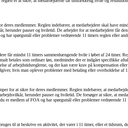
reglen er at sikre, at medarbejderne får tilstrækkelig hvile og restitut
re for deres medlemmer. Reglen indebærer, at medarbejdere skal have mi
år, herunder pauser og hviletid. De arbejder for at medarbejdere får den
g har spørgsmål eller problemer vedrørende 11 timers reglen eller andr
ejdere får mindst 11 timers sammenhængende hvile i løbet af 24 timer. Re
ormalt betales som ordinær løn, medmindre der er indgået specifikke af
delse af arbejdstidsreglerne, og der kan være krav på kompensation eller
 rådgiver, hvis man oplever problemer med betaling eller overholdelse af 1
mper for at sikre for deres medlemmer. Reglen indebærer, at medarbejd
rbejdsvilkår, herunder pauser og hviletid. De forsøger at sikre, at meda
du er medlem af FOA og har spørgsmål eller problemer vedrørende 11 ti
uges til at beskrive en aktivitet, der varer i 11 timer, eller et tidsrum, 