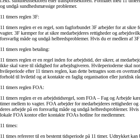
f.eks. sundhedssektoren eller transportsektoren. Formålet med 11 timers 
og undgå sundhedsmæssige problemer.
11 timers reglen 3F:
11 timers reglen er en regel, som fagforbundet 3F arbejder for at sik
vagter. 3F kæmper for at sikre medarbejderes rettigheder og arbejdsvilk
forsvarlig måde og undgå helbredsproblemer. Hvis du er medlem af 3F o
11 timers reglen betaling:
11 timers reglen er en regel inden for arbejdstid, der sikrer, at medarb
ikke skal være til rådighed for arbejdsgiveren. Hvileperioderne skal n
hvileperiode efter 11 timers reglen, kan dette betragtes som en overtræ
forhold til hviletid og at kontakte en faglig organisation eller juridisk
11 timers reglen FOA:
11 timers reglen er en arbejdstidsregel, som FOA – Fag og Arbejde kæ
timer mellem to vagter. FOA arbejder for medarbejderes rettigheder og a
deres arbejde på en forsvarlig måde og undgå helbredsproblemer. Hvis 
lokale FOA kontor eller kontakte FOAs hotline for medlemmer.
11 times:
11 times refererer til en bestemt tidsperiode på 11 timer. Udtrykket kan br