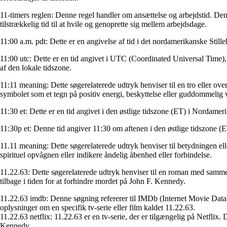
11-timers reglen: Denne regel handler om ansættelse og arbejdstid. Den s
tilstrækkelig tid til at hvile og genoprette sig mellem arbejdsdage.
11:00 a.m. pdt: Dette er en angivelse af tid i det nordamerikanske Sti
11:00 utc: Dette er en tid angivet i UTC (Coordinated Universal Time), 
af den lokale tidszone.
11:11 meaning: Dette søgerelaterede udtryk henviser til en tro eller ove
symbolet som et tegn på positiv energi, beskyttelse eller guddommelig 
11:30 et: Dette er en tid angivet i den østlige tidszone (ET) i Nordameri
11:30p et: Denne tid angiver 11:30 om aftenen i den østlige tidszone (
11.11 meaning: Dette søgerelaterede udtryk henviser til betydningen elle
spirituel opvågnen eller indikere åndelig åbenhed eller forbindelse.
11.22.63: Dette søgerelaterede udtryk henviser til en roman med samme t
tilbage i tiden for at forhindre mordet på John F. Kennedy.
11.22.63 imdb: Denne søgning refererer til IMDb (Internet Movie Databa
oplysninger om en specifik tv-serie eller film kaldet 11.22.63.
11.22.63 netflix: 11.22.63 er en tv-serie, der er tilgængelig på Netflix
Kennedy.