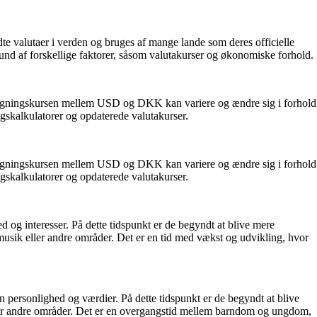
dte valutaer i verden og bruges af mange lande som deres officielle
rund af forskellige faktorer, såsom valutakurser og økonomiske forhold.
mregningskursen mellem USD og DKK kan variere og ændre sig i forhold
gskalkulatorer og opdaterede valutakurser.
mregningskursen mellem USD og DKK kan variere og ændre sig i forhold
gskalkulatorer og opdaterede valutakurser.
hed og interesser. På dette tidspunkt er de begyndt at blive mere
 musik eller andre områder. Det er en tid med vækst og udvikling, hvor
en personlighed og værdier. På dette tidspunkt er de begyndt at blive
eller andre områder. Det er en overgangstid mellem barndom og ungdom,