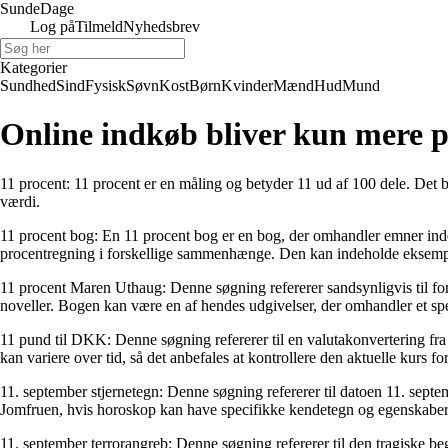
Sunde
Dage
Log på
Tilmeld
Nyhedsbrev
Kategorier
Sundhed
Sind
Fysisk
Søvn
Kost
Børn
Kvinder
Mænd
Hud
Mund
Online indkøb bliver kun mere 
11 procent: 11 procent er en måling og betyder 11 ud af 100 dele. Det bru
værdi.
11 procent bog: En 11 procent bog er en bog, der omhandler emner inde
procentregning i forskellige sammenhænge. Den kan indeholde eksempler
11 procent Maren Uthaug: Denne søgning refererer sandsynligvis til f
noveller. Bogen kan være en af hendes udgivelser, der omhandler et sp
11 pund til DKK: Denne søgning refererer til en valutakonvertering fra
kan variere over tid, så det anbefales at kontrollere den aktuelle kurs f
11. september stjernetegn: Denne søgning refererer til datoen 11. septe
Jomfruen, hvis horoskop kan have specifikke kendetegn og egenskaber
11. september terrorangreb: Denne søgning refererer til den tragiske 