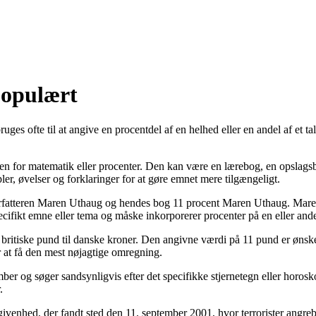
populært
ges ofte til at angive en procentdel af en helhed eller en andel af et tal
n for matematik eller procenter. Den kan være en lærebog, en opslagsbo
, øvelser og forklaringer for at gøre emnet mere tilgængeligt.
orfatteren Maren Uthaug og hendes bog 11 procent Maren Uthaug. Maren
ecifikt emne eller tema og måske inkorporerer procenter på en eller an
 britiske pund til danske kroner. Den angivne værdi på 11 pund er ønsk
or at få den mest nøjagtige omregning.
mber og søger sandsynligvis efter det specifikke stjernetegn eller horo
.
begivenhed, der fandt sted den 11. september 2001, hvor terrorister an