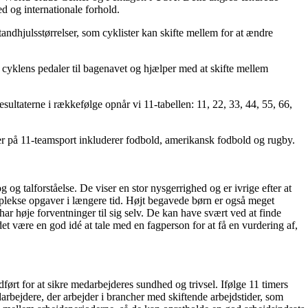
d og internationale forhold.
 tandhjulsstørrelser, som cyklister kan skifte mellem for at ændre
 cyklens pedaler til bagenavet og hjælper med at skifte mellem
resultaterne i rækkefølge opnår vi 11-tabellen: 11, 22, 33, 44, 55, 66,
ler på 11-teamsport inkluderer fodbold, amerikansk fodbold og rugby.
g og talforståelse. De viser en stor nysgerrighed og er ivrige efter at
plekse opgaver i længere tid. Højt begavede børn er også meget
r høje forventninger til sig selv. De kan have svært ved at finde
det være en god idé at tale med en fagperson for at få en vurdering af,
ført for at sikre medarbejderes sundhed og trivsel. Ifølge 11 timers
darbejdere, der arbejder i brancher med skiftende arbejdstider, som