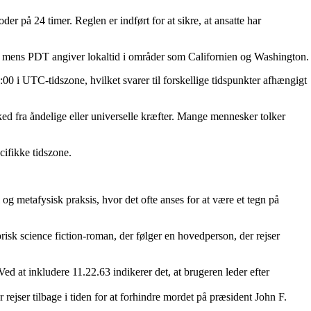
r på 24 timer. Reglen er indført for at sikre, at ansatte har
ag, mens PDT angiver lokaltid i områder som Californien og Washington.
:00 i UTC-tidszone, hvilket svarer til forskellige tidspunkter afhængigt
sked fra åndelige eller universelle kræfter. Mange mennesker tolker
ecifikke tidszone.
 og metafysisk praksis, hvor det ofte anses for at være et tegn på
isk science fiction-roman, der følger en hovedperson, der rejser
d at inkludere 11.22.63 indikerer det, at brugeren leder efter
rejser tilbage i tiden for at forhindre mordet på præsident John F.