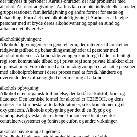
der tilbydes til personer i Aarhus-området, der har problemer med
alkohol. Alkoholrådgivning i Aarhus kan omfatte individuelle samtaler,
gruppesessioner, familierådgivning og andre former for støtte og
behandling. Formålet med alkoholrådgivning i Aarhus er at hjælpe
personer med at bryde deres alkoholvaner og opnå en sund og
afbalanceret tilværelse.
alkoholrådgivningen:
Alkoholrådgivningen er en generel term, der refererer til forskellige
rådgivningstilbud og behandlingsmuligheder til personer med
alkoholproblemer. Alkoholrådgivningen kan foregå både i offentligt
regi som kommunale tilbud og i privat regi som private klinikker eller
organisationer. Formålet med alkoholrådgivningen er at støtte personer
med alkoholproblemer i deres proces med at forstå, håndtere og
overvinde deres afhængighed eller misbrug af alkohol.
alkohols opbygning:
Alkohol er en organisk forbindelse, der består af kulstof, brint og
iltatomer. Den kemiske formel for alkohol er C2H5OH, og dens
molekylstruktur består af to kulstofatomer, seks brintatomer og et
oxygenatom. Alkohols opbygning gør det til en flygtig og
vandopløselig væske, der er kendt for sin evne til at påvirke
centralnervesystemet og forårsage eufori og andre virkninger.
alkohols påvirkning af hjernen:
Når alkohol indtages, påvirker det hjernen ved at påvirke