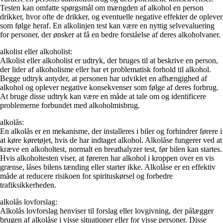
Testen kan omfatte spørgsmål om mængden af alkohol en person
drikker, hvor ofte de drikker, og eventuelle negative effekter de oplever
som følge heraf. En alkolinjen test kan være en nyttig selvevaluering
for personer, der ønsker at få en bedre forståelse af deres alkoholvaner.
alkolist eller alkoholist:
Alkolist eller alkoholist er udtryk, der bruges til at beskrive en person,
der lider af alkoholisme eller har et problematisk forhold til alkohol.
Begge udtryk antyder, at personen har udviklet en afhængighed af
alkohol og oplever negative konsekvenser som følge af deres forbrug.
At bruge disse udtryk kan være en måde at tale om og identificere
problemerne forbundet med alkoholmisbrug.
alkolås:
En alkolås er en mekanisme, der installeres i biler og forhindrer førere i
at køre køretøjet, hvis de har indtaget alkohol. Alkolåse fungerer ved at
kræve en alkoholtest, normalt en breathalyzer test, før bilen kan startes.
Hvis alkoholtesten viser, at føreren har alkohol i kroppen over en vis
grænse, låses bilens tænding eller starter ikke. Alkolåse er en effektiv
måde at reducere risikoen for spirituskørsel og forbedre
trafiksikkerheden.
alkolås lovforslag:
Alkolås lovforslag henviser til forslag eller lovgivning, der pålægger
brugen af alkolåse i visse situationer eller for visse personer. Disse