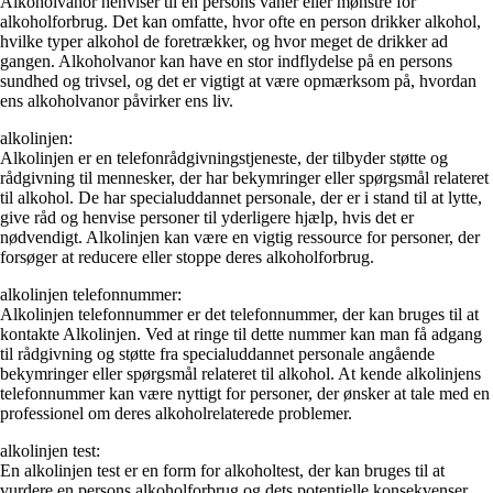
Alkoholvanor henviser til en persons vaner eller mønstre for
alkoholforbrug. Det kan omfatte, hvor ofte en person drikker alkohol,
hvilke typer alkohol de foretrækker, og hvor meget de drikker ad
gangen. Alkoholvanor kan have en stor indflydelse på en persons
sundhed og trivsel, og det er vigtigt at være opmærksom på, hvordan
ens alkoholvanor påvirker ens liv.
alkolinjen:
Alkolinjen er en telefonrådgivningstjeneste, der tilbyder støtte og
rådgivning til mennesker, der har bekymringer eller spørgsmål relateret
til alkohol. De har specialuddannet personale, der er i stand til at lytte,
give råd og henvise personer til yderligere hjælp, hvis det er
nødvendigt. Alkolinjen kan være en vigtig ressource for personer, der
forsøger at reducere eller stoppe deres alkoholforbrug.
alkolinjen telefonnummer:
Alkolinjen telefonnummer er det telefonnummer, der kan bruges til at
kontakte Alkolinjen. Ved at ringe til dette nummer kan man få adgang
til rådgivning og støtte fra specialuddannet personale angående
bekymringer eller spørgsmål relateret til alkohol. At kende alkolinjens
telefonnummer kan være nyttigt for personer, der ønsker at tale med en
professionel om deres alkoholrelaterede problemer.
alkolinjen test:
En alkolinjen test er en form for alkoholtest, der kan bruges til at
vurdere en persons alkoholforbrug og dets potentielle konsekvenser.