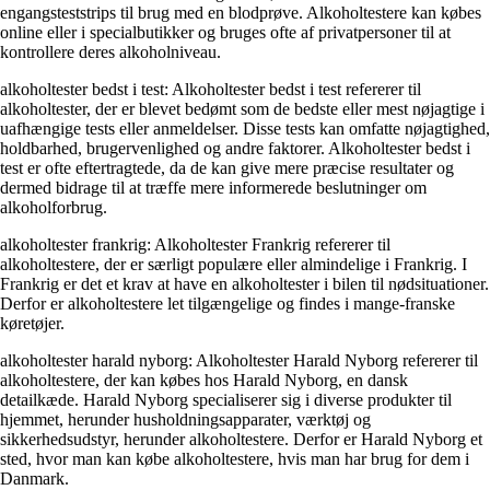
engangsteststrips til brug med en blodprøve. Alkoholtestere kan købes
online eller i specialbutikker og bruges ofte af privatpersoner til at
kontrollere deres alkoholniveau.
alkoholtester bedst i test: Alkoholtester bedst i test refererer til
alkoholtester, der er blevet bedømt som de bedste eller mest nøjagtige i
uafhængige tests eller anmeldelser. Disse tests kan omfatte nøjagtighed,
holdbarhed, brugervenlighed og andre faktorer. Alkoholtester bedst i
test er ofte eftertragtede, da de kan give mere præcise resultater og
dermed bidrage til at træffe mere informerede beslutninger om
alkoholforbrug.
alkoholtester frankrig: Alkoholtester Frankrig refererer til
alkoholtestere, der er særligt populære eller almindelige i Frankrig. I
Frankrig er det et krav at have en alkoholtester i bilen til nødsituationer.
Derfor er alkoholtestere let tilgængelige og findes i mange-franske
køretøjer.
alkoholtester harald nyborg: Alkoholtester Harald Nyborg refererer til
alkoholtestere, der kan købes hos Harald Nyborg, en dansk
detailkæde. Harald Nyborg specialiserer sig i diverse produkter til
hjemmet, herunder husholdningsapparater, værktøj og
sikkerhedsudstyr, herunder alkoholtestere. Derfor er Harald Nyborg et
sted, hvor man kan købe alkoholtestere, hvis man har brug for dem i
Danmark.