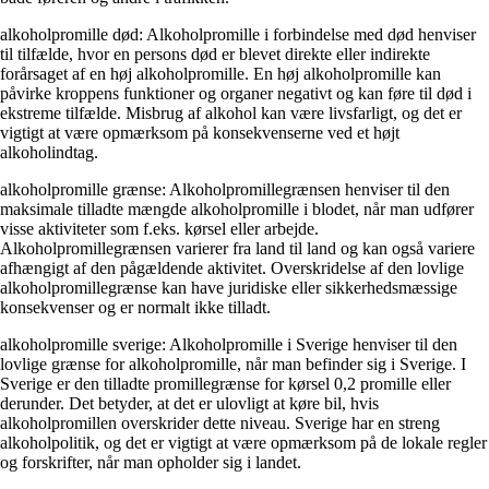
alkoholpromille død: Alkoholpromille i forbindelse med død henviser
til tilfælde, hvor en persons død er blevet direkte eller indirekte
forårsaget af en høj alkoholpromille. En høj alkoholpromille kan
påvirke kroppens funktioner og organer negativt og kan føre til død i
ekstreme tilfælde. Misbrug af alkohol kan være livsfarligt, og det er
vigtigt at være opmærksom på konsekvenserne ved et højt
alkoholindtag.
alkoholpromille grænse: Alkoholpromillegrænsen henviser til den
maksimale tilladte mængde alkoholpromille i blodet, når man udfører
visse aktiviteter som f.eks. kørsel eller arbejde.
Alkoholpromillegrænsen varierer fra land til land og kan også variere
afhængigt af den pågældende aktivitet. Overskridelse af den lovlige
alkoholpromillegrænse kan have juridiske eller sikkerhedsmæssige
konsekvenser og er normalt ikke tilladt.
alkoholpromille sverige: Alkoholpromille i Sverige henviser til den
lovlige grænse for alkoholpromille, når man befinder sig i Sverige. I
Sverige er den tilladte promillegrænse for kørsel 0,2 promille eller
derunder. Det betyder, at det er ulovligt at køre bil, hvis
alkoholpromillen overskrider dette niveau. Sverige har en streng
alkoholpolitik, og det er vigtigt at være opmærksom på de lokale regler
og forskrifter, når man opholder sig i landet.