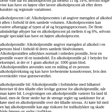
fleste vine har en alkoholprocent på mellem 11 og 14%, selvom nogle
vine kan have en højere eller lavere alkoholprocent alt efter deres
karakter og regionale variationer.
alkoholprocent i øl: Alkoholprocenten i øl angiver mængden af alkohol
i øllen i forhold til dets samlede volumen. Alkoholprocenten kan
variere afhængigt af typen af øl og brygningsprocessen. De fleste
almindelige øltyper har en alkoholprocent på mellem 4 og 6%, selvom
nogle specialøl kan have en højere alkoholprocent.
alkoholpromille: Alkoholpromille angiver mængden af alkohol i en
persons blod i forhold til deres samlede blodvolumen.
Alkoholpromillen udtrykkes normalt i enheden promille, hvor en
promille svarer til en tusindedel. En alkoholpromille på 1 betyder for
eksempel, at der er 1 gram alkohol pr. 1000 gram blod.
Alkoholpromillen anvendes som en måling af en persons
alkoholpåvirkning og kan have lovbestemte konsekvenser, hvis den
overskrider visse grænseværdier.
alkoholpromille bil: Alkoholpromille i forbindelse med bilkørsel
henviser til den tilladte eller lovlige grænse for alkoholpromille, når
man kører bil. Lovgivningen om alkoholpromille varierer fra land til
land, men de fleste steder har de strenge regler og sanktioner for at
køre med en alkoholpromille over det tilladte niveau. At køre bil med
en høj alkoholpromille kan øge risikoen for trafikulykker og skade
både føreren og andre i trafikken.