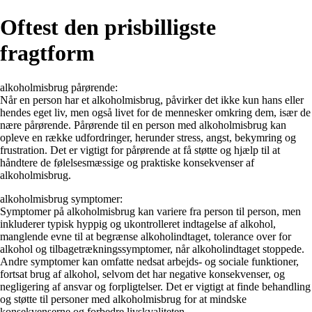
Oftest den prisbilligste
fragtform
alkoholmisbrug pårørende:
Når en person har et alkoholmisbrug, påvirker det ikke kun hans eller
hendes eget liv, men også livet for de mennesker omkring dem, især de
nære pårørende. Pårørende til en person med alkoholmisbrug kan
opleve en række udfordringer, herunder stress, angst, bekymring og
frustration. Det er vigtigt for pårørende at få støtte og hjælp til at
håndtere de følelsesmæssige og praktiske konsekvenser af
alkoholmisbrug.
alkoholmisbrug symptomer:
Symptomer på alkoholmisbrug kan variere fra person til person, men
inkluderer typisk hyppig og ukontrolleret indtagelse af alkohol,
manglende evne til at begrænse alkoholindtaget, tolerance over for
alkohol og tilbagetrækningssymptomer, når alkoholindtaget stoppede.
Andre symptomer kan omfatte nedsat arbejds- og sociale funktioner,
fortsat brug af alkohol, selvom det har negative konsekvenser, og
negligering af ansvar og forpligtelser. Det er vigtigt at finde behandling
og støtte til personer med alkoholmisbrug for at mindske
konsekvenserne og forbedre livskvaliteten.