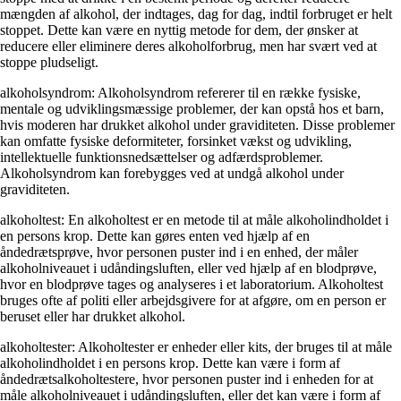
mængden af alkohol, der indtages, dag for dag, indtil forbruget er helt
stoppet. Dette kan være en nyttig metode for dem, der ønsker at
reducere eller eliminere deres alkoholforbrug, men har svært ved at
stoppe pludseligt.
alkoholsyndrom: Alkoholsyndrom refererer til en række fysiske,
mentale og udviklingsmæssige problemer, der kan opstå hos et barn,
hvis moderen har drukket alkohol under graviditeten. Disse problemer
kan omfatte fysiske deformiteter, forsinket vækst og udvikling,
intellektuelle funktionsnedsættelser og adfærdsproblemer.
Alkoholsyndrom kan forebygges ved at undgå alkohol under
graviditeten.
alkoholtest: En alkoholtest er en metode til at måle alkoholindholdet i
en persons krop. Dette kan gøres enten ved hjælp af en
åndedrætsprøve, hvor personen puster ind i en enhed, der måler
alkoholniveauet i udåndingsluften, eller ved hjælp af en blodprøve,
hvor en blodprøve tages og analyseres i et laboratorium. Alkoholtest
bruges ofte af politi eller arbejdsgivere for at afgøre, om en person er
beruset eller har drukket alkohol.
alkoholtester: Alkoholtester er enheder eller kits, der bruges til at måle
alkoholindholdet i en persons krop. Dette kan være i form af
åndedrætsalkoholtestere, hvor personen puster ind i enheden for at
måle alkoholniveauet i udåndingsluften, eller det kan være i form af