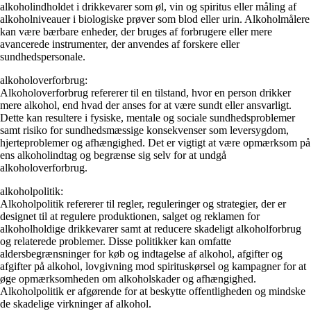
alkoholindholdet i drikkevarer som øl, vin og spiritus eller måling af
alkoholniveauer i biologiske prøver som blod eller urin. Alkoholmålere
kan være bærbare enheder, der bruges af forbrugere eller mere
avancerede instrumenter, der anvendes af forskere eller
sundhedspersonale.
alkoholoverforbrug:
Alkoholoverforbrug refererer til en tilstand, hvor en person drikker
mere alkohol, end hvad der anses for at være sundt eller ansvarligt.
Dette kan resultere i fysiske, mentale og sociale sundhedsproblemer
samt risiko for sundhedsmæssige konsekvenser som leversygdom,
hjerteproblemer og afhængighed. Det er vigtigt at være opmærksom på
ens alkoholindtag og begrænse sig selv for at undgå
alkoholoverforbrug.
alkoholpolitik:
Alkoholpolitik refererer til regler, reguleringer og strategier, der er
designet til at regulere produktionen, salget og reklamen for
alkoholholdige drikkevarer samt at reducere skadeligt alkoholforbrug
og relaterede problemer. Disse politikker kan omfatte
aldersbegrænsninger for køb og indtagelse af alkohol, afgifter og
afgifter på alkohol, lovgivning mod spirituskørsel og kampagner for at
øge opmærksomheden om alkoholskader og afhængighed.
Alkoholpolitik er afgørende for at beskytte offentligheden og mindske
de skadelige virkninger af alkohol.