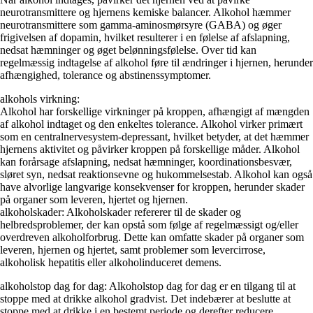
neurotransmittere og hjernens kemiske balancer. Alkohol hæmmer
neurotransmittere som gamma-aminosmørsyre (GABA) og øger
frigivelsen af dopamin, hvilket resulterer i en følelse af afslapning,
nedsat hæmninger og øget belønningsfølelse. Over tid kan
regelmæssig indtagelse af alkohol føre til ændringer i hjernen, herunder
afhængighed, tolerance og abstinenssymptomer.
alkohols virkning:
Alkohol har forskellige virkninger på kroppen, afhængigt af mængden
af alkohol indtaget og den enkeltes tolerance. Alkohol virker primært
som en centralnervesystem-depressant, hvilket betyder, at det hæmmer
hjernens aktivitet og påvirker kroppen på forskellige måder. Alkohol
kan forårsage afslapning, nedsat hæmninger, koordinationsbesvær,
sløret syn, nedsat reaktionsevne og hukommelsestab. Alkohol kan også
have alvorlige langvarige konsekvenser for kroppen, herunder skader
på organer som leveren, hjertet og hjernen.
alkoholskader: Alkoholskader refererer til de skader og
helbredsproblemer, der kan opstå som følge af regelmæssigt og/eller
overdreven alkoholforbrug. Dette kan omfatte skader på organer som
leveren, hjernen og hjertet, samt problemer som levercirrose,
alkoholisk hepatitis eller alkoholinduceret demens.
alkoholstop dag for dag: Alkoholstop dag for dag er en tilgang til at
stoppe med at drikke alkohol gradvist. Det indebærer at beslutte at
stoppe med at drikke i en bestemt periode og derefter reducere