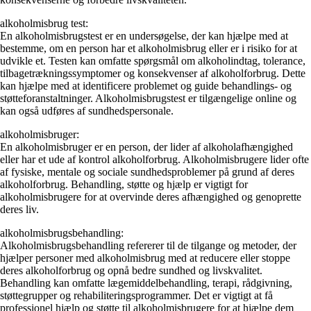
alkoholmisbrug test:
En alkoholmisbrugstest er en undersøgelse, der kan hjælpe med at
bestemme, om en person har et alkoholmisbrug eller er i risiko for at
udvikle et. Testen kan omfatte spørgsmål om alkoholindtag, tolerance,
tilbagetrækningssymptomer og konsekvenser af alkoholforbrug. Dette
kan hjælpe med at identificere problemet og guide behandlings- og
støtteforanstaltninger. Alkoholmisbrugstest er tilgængelige online og
kan også udføres af sundhedspersonale.
alkoholmisbruger:
En alkoholmisbruger er en person, der lider af alkoholafhængighed
eller har et ude af kontrol alkoholforbrug. Alkoholmisbrugere lider ofte
af fysiske, mentale og sociale sundhedsproblemer på grund af deres
alkoholforbrug. Behandling, støtte og hjælp er vigtigt for
alkoholmisbrugere for at overvinde deres afhængighed og genoprette
deres liv.
alkoholmisbrugsbehandling:
Alkoholmisbrugsbehandling refererer til de tilgange og metoder, der
hjælper personer med alkoholmisbrug med at reducere eller stoppe
deres alkoholforbrug og opnå bedre sundhed og livskvalitet.
Behandling kan omfatte lægemiddelbehandling, terapi, rådgivning,
støttegrupper og rehabiliteringsprogrammer. Det er vigtigt at få
professionel hjælp og støtte til alkoholmisbrugere for at hjælpe dem