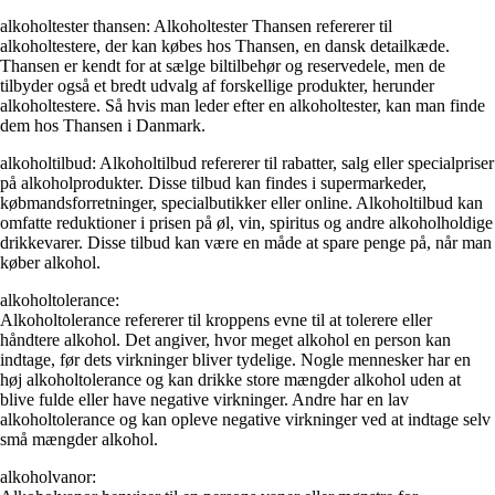
alkoholtester thansen: Alkoholtester Thansen refererer til
alkoholtestere, der kan købes hos Thansen, en dansk detailkæde.
Thansen er kendt for at sælge biltilbehør og reservedele, men de
tilbyder også et bredt udvalg af forskellige produkter, herunder
alkoholtestere. Så hvis man leder efter en alkoholtester, kan man finde
dem hos Thansen i Danmark.
alkoholtilbud: Alkoholtilbud refererer til rabatter, salg eller specialpriser
på alkoholprodukter. Disse tilbud kan findes i supermarkeder,
købmandsforretninger, specialbutikker eller online. Alkoholtilbud kan
omfatte reduktioner i prisen på øl, vin, spiritus og andre alkoholholdige
drikkevarer. Disse tilbud kan være en måde at spare penge på, når man
køber alkohol.
alkoholtolerance:
Alkoholtolerance refererer til kroppens evne til at tolerere eller
håndtere alkohol. Det angiver, hvor meget alkohol en person kan
indtage, før dets virkninger bliver tydelige. Nogle mennesker har en
høj alkoholtolerance og kan drikke store mængder alkohol uden at
blive fulde eller have negative virkninger. Andre har en lav
alkoholtolerance og kan opleve negative virkninger ved at indtage selv
små mængder alkohol.
alkoholvanor: