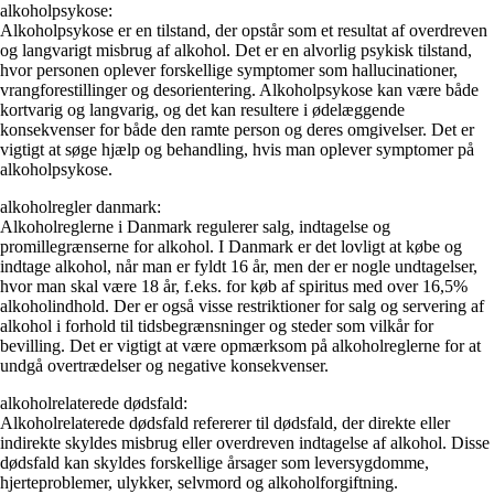
alkoholpsykose:
Alkoholpsykose er en tilstand, der opstår som et resultat af overdreven
og langvarigt misbrug af alkohol. Det er en alvorlig psykisk tilstand,
hvor personen oplever forskellige symptomer som hallucinationer,
vrangforestillinger og desorientering. Alkoholpsykose kan være både
kortvarig og langvarig, og det kan resultere i ødelæggende
konsekvenser for både den ramte person og deres omgivelser. Det er
vigtigt at søge hjælp og behandling, hvis man oplever symptomer på
alkoholpsykose.
alkoholregler danmark:
Alkoholreglerne i Danmark regulerer salg, indtagelse og
promillegrænserne for alkohol. I Danmark er det lovligt at købe og
indtage alkohol, når man er fyldt 16 år, men der er nogle undtagelser,
hvor man skal være 18 år, f.eks. for køb af spiritus med over 16,5%
alkoholindhold. Der er også visse restriktioner for salg og servering af
alkohol i forhold til tidsbegrænsninger og steder som vilkår for
bevilling. Det er vigtigt at være opmærksom på alkoholreglerne for at
undgå overtrædelser og negative konsekvenser.
alkoholrelaterede dødsfald:
Alkoholrelaterede dødsfald refererer til dødsfald, der direkte eller
indirekte skyldes misbrug eller overdreven indtagelse af alkohol. Disse
dødsfald kan skyldes forskellige årsager som leversygdomme,
hjerteproblemer, ulykker, selvmord og alkoholforgiftning.