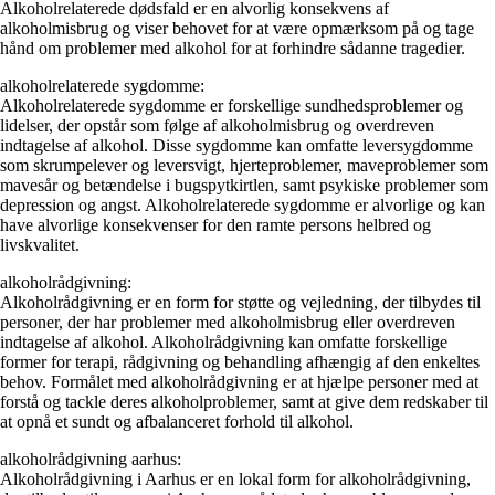
Alkoholrelaterede dødsfald er en alvorlig konsekvens af
alkoholmisbrug og viser behovet for at være opmærksom på og tage
hånd om problemer med alkohol for at forhindre sådanne tragedier.
alkoholrelaterede sygdomme:
Alkoholrelaterede sygdomme er forskellige sundhedsproblemer og
lidelser, der opstår som følge af alkoholmisbrug og overdreven
indtagelse af alkohol. Disse sygdomme kan omfatte leversygdomme
som skrumpelever og leversvigt, hjerteproblemer, maveproblemer som
mavesår og betændelse i bugspytkirtlen, samt psykiske problemer som
depression og angst. Alkoholrelaterede sygdomme er alvorlige og kan
have alvorlige konsekvenser for den ramte persons helbred og
livskvalitet.
alkoholrådgivning:
Alkoholrådgivning er en form for støtte og vejledning, der tilbydes til
personer, der har problemer med alkoholmisbrug eller overdreven
indtagelse af alkohol. Alkoholrådgivning kan omfatte forskellige
former for terapi, rådgivning og behandling afhængig af den enkeltes
behov. Formålet med alkoholrådgivning er at hjælpe personer med at
forstå og tackle deres alkoholproblemer, samt at give dem redskaber til
at opnå et sundt og afbalanceret forhold til alkohol.
alkoholrådgivning aarhus:
Alkoholrådgivning i Aarhus er en lokal form for alkoholrådgivning,