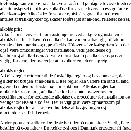
lovforslag kan variere fra at kræve alkolåse til gentagne lovovertrædere
af spirituskørsel til at kræve alkolåse for visse erhvervsmæssige førere
eller køretøjer. Alkolås lovforslag er typisk designet til at reducere
antallet af trafikulykker og skader forårsaget af alkohol-relateret kørsel.
alkolås pris:
Alkolås pris henviser til omkostningerne ved at købe og installere en
alkolås i en bil. Prisen på en alkolås kan variere afhængigt af faktorer
som kvalitet, mærke og type alkolås. Udover selve købsprisen kan der
også være omkostninger ved installation, vedligeholdelse og
kalibrering af alkolåsen. At være opmærksom på alkolåsens pris er
vigtigt for dem, der overvejer at installere en i deres køretøj.
alkolås regler:
Alkolås regler refererer til de forskellige regler og bestemmelser, der
gælder for brugen af alkolåse. Disse regler kan variere fra land til land
og endda inden for forskellige jurisdiktioner. Alkolås regler kan
omfatte krav om brug af alkolåse for bestemte lovovertrædere,
specifikationer for godkendte alkolåse og procedurer for installation og
vedligeholdelse af alkolåse. Det er vigtigt at være opmærksom på
alkolås regler for at sikre overholdelse af lovgivningen og
opretholdelse af sikkerheden.
Andre populære artikler:
De fleste bestiller på e-butikker
•
Stadig flere
bestiller på e-butikker
•
En række e-shops i Danmark præsterer fri fragt