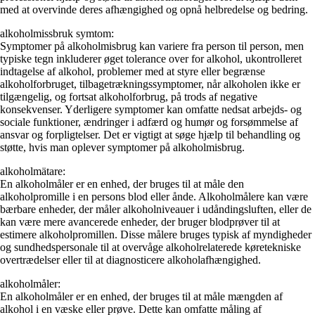
med at overvinde deres afhængighed og opnå helbredelse og bedring.
alkoholmissbruk symtom:
Symptomer på alkoholmisbrug kan variere fra person til person, men
typiske tegn inkluderer øget tolerance over for alkohol, ukontrolleret
indtagelse af alkohol, problemer med at styre eller begrænse
alkoholforbruget, tilbagetrækningssymptomer, når alkoholen ikke er
tilgængelig, og fortsat alkoholforbrug, på trods af negative
konsekvenser. Yderligere symptomer kan omfatte nedsat arbejds- og
sociale funktioner, ændringer i adfærd og humør og forsømmelse af
ansvar og forpligtelser. Det er vigtigt at søge hjælp til behandling og
støtte, hvis man oplever symptomer på alkoholmisbrug.
alkoholmätare:
En alkoholmåler er en enhed, der bruges til at måle den
alkoholpromille i en persons blod eller ånde. Alkoholmålere kan være
bærbare enheder, der måler alkoholniveauer i udåndingsluften, eller de
kan være mere avancerede enheder, der bruger blodprøver til at
estimere alkoholpromillen. Disse målere bruges typisk af myndigheder
og sundhedspersonale til at overvåge alkoholrelaterede køretekniske
overtrædelser eller til at diagnosticere alkoholafhængighed.
alkoholmåler:
En alkoholmåler er en enhed, der bruges til at måle mængden af
alkohol i en væske eller prøve. Dette kan omfatte måling af