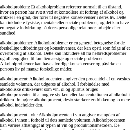
alkoholproblem: Et alkoholproblem refererer normalt til en tilstand,
hvor en person har svært ved at kontrollere sit forbrug af alkohol og
drikker i en grad, der fører til negative konsekvenser i deres liv. Dette
kan inkludere fysiske, mentale eller sociale problemer, og det kan have
en negativ indvirkning på deres personlige relationer, arbejde eller
sundhed.
alkoholproblemer: Alkoholproblemer er en generel betegnelse for de
forskellige udfordringer og konsekvenser, der kan opstå som følge af et
overforbrug af alkohol. Dette kan inkludere alt fra helbredsproblemer
og afhængighed til familiemæssige og sociale problemer.
Alkoholproblemer kan have alvorlige konsekvenser og påvirke en
persons liv på mange forskellige måder.
alkoholprocent: Alkoholprocenten angiver den procentdel af en væskes
samlede volumen, der udgøres af alkohol. I forbindelse med
alkoholiske drikkevarer som vin, øl og spiritus bruges
alkoholprocenten til at angive styrken eller koncentrationen af alkohol i
drikken. Jo højere alkoholprocent, desto stærkere er drikken og jo mere
alkohol indeholder den.
alkoholprocent i vin: Alkoholprocenten i vin angiver mængden af
alkohol i vinen i forhold til dets samlede volumen. Alkoholprocenten
kan variere afhængigt af typen af vin og produktionsmetoden. De