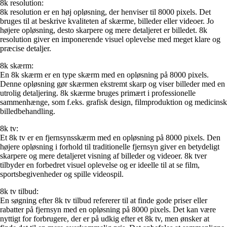
8k resolution:
8k resolution er en høj opløsning, der henviser til 8000 pixels. Det
bruges til at beskrive kvaliteten af skærme, billeder eller videoer. Jo
højere opløsning, desto skarpere og mere detaljeret er billedet. 8k
resolution giver en imponerende visuel oplevelse med meget klare og
præcise detaljer.
8k skærm:
En 8k skærm er en type skærm med en opløsning på 8000 pixels.
Denne opløsning gør skærmen ekstremt skarp og viser billeder med en
utrolig detaljering. 8k skærme bruges primært i professionelle
sammenhænge, som f.eks. grafisk design, filmproduktion og medicinsk
billedbehandling.
8k tv:
Et 8k tv er en fjernsynsskærm med en opløsning på 8000 pixels. Den
højere opløsning i forhold til traditionelle fjernsyn giver en betydeligt
skarpere og mere detaljeret visning af billeder og videoer. 8k tver
tilbyder en forbedret visuel oplevelse og er ideelle til at se film,
sportsbegivenheder og spille videospil.
8k tv tilbud:
En søgning efter 8k tv tilbud refererer til at finde gode priser eller
rabatter på fjernsyn med en opløsning på 8000 pixels. Det kan være
nyttigt for forbrugere, der er på udkig efter et 8k tv, men ønsker at