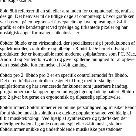
forårsage skader.
8bit: 8bit refererer til en stil eller æra inden for computerspil og grafisk
design. Det henviser til de tidlige dage af computerspil, hvor grafikken
var baseret på en begrænset farvepalette og lave opløsninger. 8-bit
grafik er ofte kendetegnet ved tydelige og firkantede pixeler og har
nostalgisk appel for mange spilentusiaster.
8bitdo: 8bitdo er en virksomhed, der specialiserer sig i produktionen af
spillekonsoller, controllere og tilbehør i 8-bitstil. De har et udvalg af
produkter, der er kompatible med moderne spilplatforme som PC, Mac,
Android og Nintendo Switch og giver spillerne mulighed for at opleve
den nostalgiske fornemmelse af 8-bit gaming.
8bitdo pro 2: 8bitdo pro 2 er en specifik controllermodel fra 8bitdo.
Det er en trådløs controller designet til brug med forskellige
spilplatforme og har avancerede funktioner som justerbare håndtag,
programmerbare knapper og en indbygget genopladelig batteri. 8bitdo
pro 2 giver brugerne en ergonomisk og tilpasselig spiloplevelse.
8bitdrummer: 8bitdrummer er en online-personlighed og musiker kendt
for at skabe musikinspiration og dække populære sange ved hjælp af
8-bit musikteknologi. Ved hjælp af synthesizere og lydeffekter, der
efterligner lyden af ​​gamle computerspil eller 8-bit musik, skaber
8bitdrummer unikke og underholdende musikalske præstationer.