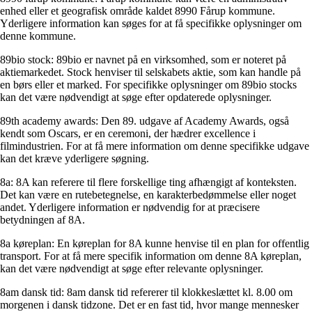
enhed eller et geografisk område kaldet 8990 Fårup kommune.
Yderligere information kan søges for at få specifikke oplysninger om
denne kommune.
89bio stock: 89bio er navnet på en virksomhed, som er noteret på
aktiemarkedet. Stock henviser til selskabets aktie, som kan handle på
en børs eller et marked. For specifikke oplysninger om 89bio stocks
kan det være nødvendigt at søge efter opdaterede oplysninger.
89th academy awards: Den 89. udgave af Academy Awards, også
kendt som Oscars, er en ceremoni, der hædrer excellence i
filmindustrien. For at få mere information om denne specifikke udgave
kan det kræve yderligere søgning.
8a: 8A kan referere til flere forskellige ting afhængigt af konteksten.
Det kan være en rutebetegnelse, en karakterbedømmelse eller noget
andet. Yderligere information er nødvendig for at præcisere
betydningen af 8A.
8a køreplan: En køreplan for 8A kunne henvise til en plan for offentlig
transport. For at få mere specifik information om denne 8A køreplan,
kan det være nødvendigt at søge efter relevante oplysninger.
8am dansk tid: 8am dansk tid refererer til klokkeslættet kl. 8.00 om
morgenen i dansk tidzone. Det er en fast tid, hvor mange mennesker