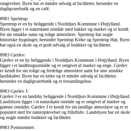
omgivelser. Byen har et mindre udvalg af faciliteter, herunder en
dagligvarebutik og en café.
8981 Spentrup:
Spentrup er en by beliggende i Norddjurs Kommune i Østjylland.
Byen ligger i et naturskønt område med bakker og marker og er kendt
for sin smukke natur og rolige atmosfære. Spentrup har nogle
historiske bygninger, herunder Spentrup Kirke og Spentrup Høj. Byen
har også en skole og et godt udvalg af butikker og faciliteter.
8983 Gjerlev:
Gjerlev er en by beliggende i Norddjurs Kommune i Østjylland. Byen
ligger i et landbrugsområde og er omgivet af marker og enge. Gjerlev
er kendt for sin rolige og fredelige atmosfære samt for sine smukke
landskaber. Byen har en kirke og et mindre udvalg af faciliteter,
herunder en dagligvarebutik og et forsamlingshus.
8983 Gjerlev J:
Gjerlev J er en landsby beliggende i Norddjurs Kommune i Østjylland.
Landsbyen ligger i et naturskønt område og er omgivet af marker og
grønne områder. Gjerlev J er kendt for sin landlige atmosfære og er et
populært sted for naturoplevelser og friluftsliv. Landsbyen har en skole
og nogle mindre butikker og faciliteter.
8983 Postnummer: