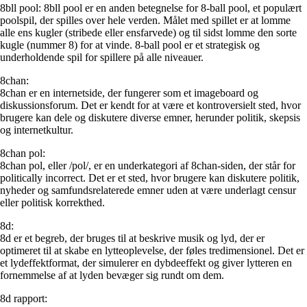
8bll pool: 8bll pool er en anden betegnelse for 8-ball pool, et populært
poolspil, der spilles over hele verden. Målet med spillet er at lomme
alle ens kugler (stribede eller ensfarvede) og til sidst lomme den sorte
kugle (nummer 8) for at vinde. 8-ball pool er et strategisk og
underholdende spil for spillere på alle niveauer.
8chan:
8chan er en internetside, der fungerer som et imageboard og
diskussionsforum. Det er kendt for at være et kontroversielt sted, hvor
brugere kan dele og diskutere diverse emner, herunder politik, skepsis
og internetkultur.
8chan pol:
8chan pol, eller /pol/, er en underkategori af 8chan-siden, der står for
politically incorrect. Det er et sted, hvor brugere kan diskutere politik,
nyheder og samfundsrelaterede emner uden at være underlagt censur
eller politisk korrekthed.
8d:
8d er et begreb, der bruges til at beskrive musik og lyd, der er
optimeret til at skabe en lytteoplevelse, der føles tredimensionel. Det er
et lydeffektformat, der simulerer en dybdeeffekt og giver lytteren en
fornemmelse af at lyden bevæger sig rundt om dem.
8d rapport: