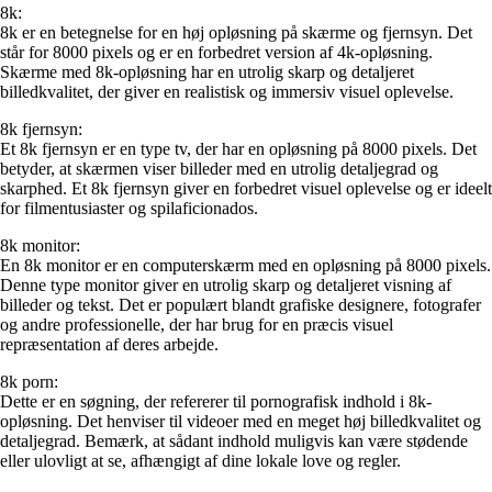
8k:
8k er en betegnelse for en høj opløsning på skærme og fjernsyn. Det
står for 8000 pixels og er en forbedret version af 4k-opløsning.
Skærme med 8k-opløsning har en utrolig skarp og detaljeret
billedkvalitet, der giver en realistisk og immersiv visuel oplevelse.
8k fjernsyn:
Et 8k fjernsyn er en type tv, der har en opløsning på 8000 pixels. Det
betyder, at skærmen viser billeder med en utrolig detaljegrad og
skarphed. Et 8k fjernsyn giver en forbedret visuel oplevelse og er ideelt
for filmentusiaster og spilaficionados.
8k monitor:
En 8k monitor er en computerskærm med en opløsning på 8000 pixels.
Denne type monitor giver en utrolig skarp og detaljeret visning af
billeder og tekst. Det er populært blandt grafiske designere, fotografer
og andre professionelle, der har brug for en præcis visuel
repræsentation af deres arbejde.
8k porn:
Dette er en søgning, der refererer til pornografisk indhold i 8k-
opløsning. Det henviser til videoer med en meget høj billedkvalitet og
detaljegrad. Bemærk, at sådant indhold muligvis kan være stødende
eller ulovligt at se, afhængigt af dine lokale love og regler.