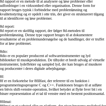
8d rapport er en metode til at analysere og løse problemer eller
udfordringer i en virksomhed eller organisation. Denne form for
rapport bruges typisk i forbindelse med problemløsning og
kvalitetsstyring og er opdelt i otte trin, der giver en struktureret tilgang
til at identificere og løse problemer.
8d report:
8d report er en skriftlig rapport, der følger 8d-metoden til
problemløsning. Denne type rapport bruges til at dokumentere
resultaterne af en problemundersøgelse og de handlinger, der er truffet
for at løse problemet.
8dio:
8dio er en populær producent af softwareinstrumenter og lyd
biblioteker til musikproduktion. De tilbyder et bredt udvalg af virtuelle
instrumenter, lydeffekter og sampled lyd, der kan bruges af musikere
og producenter i deres digitale arbejdsgange.
8f:
8f er en forkortelse for 8fillfast, der refererer til en funktion i
programmeringssprogene C og C++. Funktionen bruges til at udføre
en bitvis shift-venstre-operation, hvilket betyder at flytte hver bit i en
binær repræsentation af et tal til venstre med en bestemt positionsantal.
8filmai:
8filmai er et websted eller en platform, der giver brugerne mulighed for