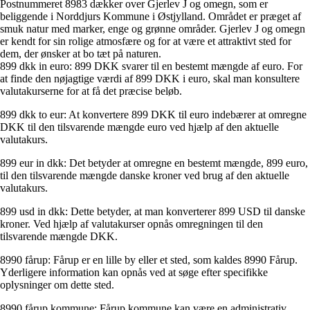
Postnummeret 8983 dækker over Gjerlev J og omegn, som er
beliggende i Norddjurs Kommune i Østjylland. Området er præget af
smuk natur med marker, enge og grønne områder. Gjerlev J og omegn
er kendt for sin rolige atmosfære og for at være et attraktivt sted for
dem, der ønsker at bo tæt på naturen.
899 dkk in euro: 899 DKK svarer til en bestemt mængde af euro. For
at finde den nøjagtige værdi af 899 DKK i euro, skal man konsultere
valutakurserne for at få det præcise beløb.
899 dkk to eur: At konvertere 899 DKK til euro indebærer at omregne
DKK til den tilsvarende mængde euro ved hjælp af den aktuelle
valutakurs.
899 eur in dkk: Det betyder at omregne en bestemt mængde, 899 euro,
til den tilsvarende mængde danske kroner ved brug af den aktuelle
valutakurs.
899 usd in dkk: Dette betyder, at man konverterer 899 USD til danske
kroner. Ved hjælp af valutakurser opnås omregningen til den
tilsvarende mængde DKK.
8990 fårup: Fårup er en lille by eller et sted, som kaldes 8990 Fårup.
Yderligere information kan opnås ved at søge efter specifikke
oplysninger om dette sted.
8990 fårup kommune: Fårup kommune kan være en administrativ