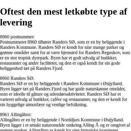
Oftest den mest letkøbte type af
levering
8960 postnummer:
Postnummeret 8960 tilhører Randers SØ, som er en by beliggende i
Randers Kommune. Randers SØ er kendt for sine mange parker og
grønne områder samt for at være hjemsted for Randers Regnskov, som
er en stor tropisk dyrepark. Byen har et godt udvalg af butikker,
restauranter og andre faciliteter, og den er også kendt for sin gode
beliggenhed tæt på Randers Fjord.
8960 Randers SØ:
Randers SØ er en by beliggende i Randers Kommune i Østjylland.
Byen ligger tæt på Randers Fjord og har gode naturskønne områder,
som er ideelle til gåture og udendørsaktiviteter. Randers SØ har et
varieret udvalg af butikker, caféer og restauranter, og den er kendt for
sin hyggelige atmosfære og venlige befolkning.
8961 Allingåbro:
Allingåbro er en by beliggende i Norddjurs Kommune i Østjylland.
Byen ligger i et smukt naturområde omkring Alling Å og er omgivet af
grønne marker. Allingåbro er kendt for sine historiske bygninger,