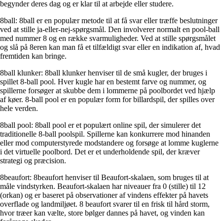
begynder deres dag og er klar til at arbejde eller studere.
8ball: 8ball er en populær metode til at få svar eller træffe beslutninger
ved at stille ja-eller-nej-spørgsmål. Den involverer normalt en pool-ball
med nummer 8 og en række svarmuligheder. Ved at stille spørgsmålet
og slå på 8eren kan man få et tilfældigt svar eller en indikation af, hvad
fremtiden kan bringe.
8ball klunker: 8ball klunker henviser til de små kugler, der bruges i
spillet 8-ball pool. Hver kugle har en bestemt farve og nummer, og
spillerne forsøger at skubbe dem i lommerne på poolbordet ved hjælp
af køer. 8-ball pool er en populær form for billardspil, der spilles over
hele verden.
8ball pool: 8ball pool er et populært online spil, der simulerer det
traditionelle 8-ball poolspil. Spillerne kan konkurrere mod hinanden
eller mod computerstyrede modstandere og forsøge at lomme kuglerne
i det virtuelle poolbord. Det er et underholdende spil, der kræver
strategi og præcision.
8beaufort: 8beaufort henviser til Beaufort-skalaen, som bruges til at
måle vindstyrken. Beaufort-skalaen har niveauer fra 0 (stille) til 12
(orkan) og er baseret på observationer af vindens effekter på havets
overflade og landmiljøet. 8 beaufort svarer til en frisk til hård storm,
hvor træer kan vælte, store bølger dannes på havet, og vinden kan