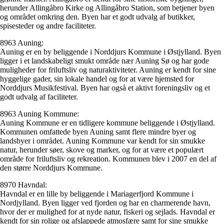
herunder Allingåbro Kirke og Allingåbro Station, som betjener byen
og området omkring den. Byen har et godt udvalg af butikker,
spisesteder og andre faciliteter.
8963 Auning:
Auning er en by beliggende i Norddjurs Kommune i Østjylland. Byen
ligger i et landskabeligt smukt område nær Auning Sø og har gode
muligheder for friluftsliv og naturaktiviteter. Auning er kendt for sine
hyggelige gader, sin lokale handel og for at være hjemsted for
Norddjurs Musikfestival. Byen har også et aktivt foreningsliv og et
godt udvalg af faciliteter.
8963 Auning Kommune:
Auning Kommune er en tidligere kommune beliggende i Østjylland.
Kommunen omfattede byen Auning samt flere mindre byer og
landsbyer i området. Auning Kommune var kendt for sin smukke
natur, herunder søer, skove og marker, og for at være et populært
område for friluftsliv og rekreation. Kommunen blev i 2007 en del af
den større Norddjurs Kommune.
8970 Havndal:
Havndal er en lille by beliggende i Mariagerfjord Kommune i
Nordjylland. Byen ligger ved fjorden og har en charmerende havn,
hvor der er mulighed for at nyde natur, fiskeri og sejlads. Havndal er
kendt for sin rolige og afslappede atmosfære samt for sine smukke