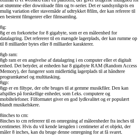
at strømme eller downloade film og tv-serier. Det er sandsynligvis en
mulig variation eller stavemåde af udtrykket 8film, der kan referere til
en bestemt filmgenrer eller filmsamling.
8g:
8g er en forkortelse for 8 gigabyte, som er en måleenhed for
datalagring. Det refererer til en mængde lagerplads, der kan rumme op
til 8 milliarder bytes eller 8 milliarder karakterer.
8gb ram:
8gb ram er en angivelse af datalagring i en computer eller et digitalt
enhed. Det betyder, at enheden har 8 gigabyte RAM (Random Access
Memory), der fungerer som midlertidig lagerplads til at håndtere
programkørsel og multitasking.
8gp:
8gp er en filtype, der ofte bruges til at gemme musikfiler. Den kan
afspilles på forskellige enheder, som f.eks. computere og
mobiltelefoner. Filformatet giver en god lydkvalitet og er populært
blandt musikelskere.
8inches to cm:
8inches to cm refererer til en omregning af måleenheder fra inches til
centimeter. Hvis du vil kende længden i centimeter af et objekt, der
måler 8 inches, kan du bruge denne omregning for at få svaret.