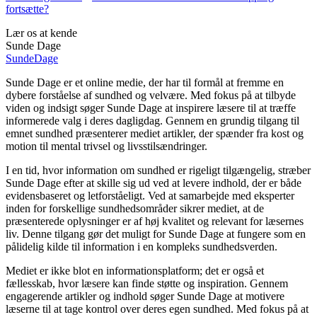
fortsætte?
Lær os at kende
Sunde Dage
Sunde
Dage
Sunde Dage er et online medie, der har til formål at fremme en
dybere forståelse af sundhed og velvære. Med fokus på at tilbyde
viden og indsigt søger Sunde Dage at inspirere læsere til at træffe
informerede valg i deres dagligdag. Gennem en grundig tilgang til
emnet sundhed præsenterer mediet artikler, der spænder fra kost og
motion til mental trivsel og livsstilsændringer.
I en tid, hvor information om sundhed er rigeligt tilgængelig, stræber
Sunde Dage efter at skille sig ud ved at levere indhold, der er både
evidensbaseret og letforståeligt. Ved at samarbejde med eksperter
inden for forskellige sundhedsområder sikrer mediet, at de
præsenterede oplysninger er af høj kvalitet og relevant for læsernes
liv. Denne tilgang gør det muligt for Sunde Dage at fungere som en
pålidelig kilde til information i en kompleks sundhedsverden.
Mediet er ikke blot en informationsplatform; det er også et
fællesskab, hvor læsere kan finde støtte og inspiration. Gennem
engagerende artikler og indhold søger Sunde Dage at motivere
læserne til at tage kontrol over deres egen sundhed. Med fokus på at