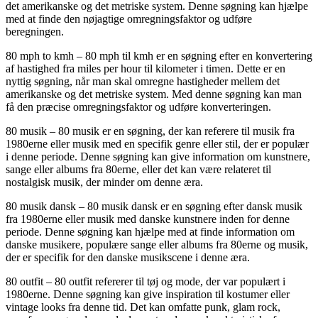
det amerikanske og det metriske system. Denne søgning kan hjælpe
med at finde den nøjagtige omregningsfaktor og udføre
beregningen.
80 mph to kmh – 80 mph til kmh er en søgning efter en konvertering
af hastighed fra miles per hour til kilometer i timen. Dette er en
nyttig søgning, når man skal omregne hastigheder mellem det
amerikanske og det metriske system. Med denne søgning kan man
få den præcise omregningsfaktor og udføre konverteringen.
80 musik – 80 musik er en søgning, der kan referere til musik fra
1980erne eller musik med en specifik genre eller stil, der er populær
i denne periode. Denne søgning kan give information om kunstnere,
sange eller albums fra 80erne, eller det kan være relateret til
nostalgisk musik, der minder om denne æra.
80 musik dansk – 80 musik dansk er en søgning efter dansk musik
fra 1980erne eller musik med danske kunstnere inden for denne
periode. Denne søgning kan hjælpe med at finde information om
danske musikere, populære sange eller albums fra 80erne og musik,
der er specifik for den danske musikscene i denne æra.
80 outfit – 80 outfit refererer til tøj og mode, der var populært i
1980erne. Denne søgning kan give inspiration til kostumer eller
vintage looks fra denne tid. Det kan omfatte punk, glam rock,