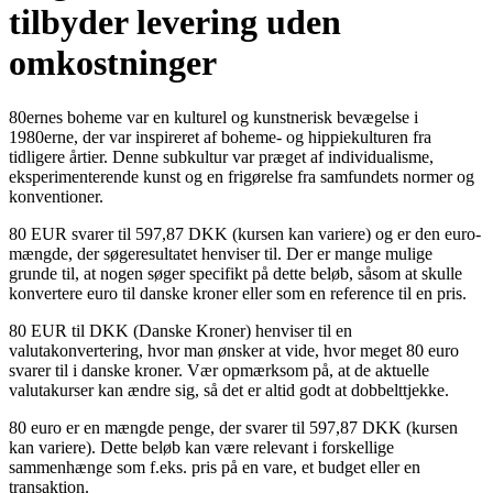
tilbyder levering uden
omkostninger
80ernes boheme var en kulturel og kunstnerisk bevægelse i
1980erne, der var inspireret af boheme- og hippiekulturen fra
tidligere årtier. Denne subkultur var præget af individualisme,
eksperimenterende kunst og en frigørelse fra samfundets normer og
konventioner.
80 EUR svarer til 597,87 DKK (kursen kan variere) og er den euro-
mængde, der søgeresultatet henviser til. Der er mange mulige
grunde til, at nogen søger specifikt på dette beløb, såsom at skulle
konvertere euro til danske kroner eller som en reference til en pris.
80 EUR til DKK (Danske Kroner) henviser til en
valutakonvertering, hvor man ønsker at vide, hvor meget 80 euro
svarer til i danske kroner. Vær opmærksom på, at de aktuelle
valutakurser kan ændre sig, så det er altid godt at dobbelttjekke.
80 euro er en mængde penge, der svarer til 597,87 DKK (kursen
kan variere). Dette beløb kan være relevant i forskellige
sammenhænge som f.eks. pris på en vare, et budget eller en
transaktion.