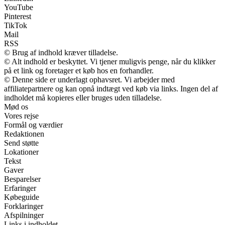
YouTube
Pinterest
TikTok
Mail
RSS
© Brug af indhold kræver tilladelse.
© Alt indhold er beskyttet. Vi tjener muligvis penge, når du klikker
på et link og foretager et køb hos en forhandler.
© Denne side er underlagt ophavsret. Vi arbejder med
affiliatepartnere og kan opnå indtægt ved køb via links. Ingen del af
indholdet må kopieres eller bruges uden tilladelse.
Mød os
Vores rejse
Formål og værdier
Redaktionen
Send støtte
Lokationer
Tekst
Gaver
Besparelser
Erfaringer
Købeguide
Forklaringer
Afspilninger
Links i indholdet