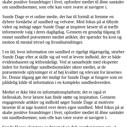
skabe positive forandringer i livet, opfordrer mediet til åbne samtaler
om sundhedsemner, som ofte kan være svære at navigere i.
Sunde Dage er et online medie, der har til formål at fremme en
dybere forståelse af sundhed og velvære. Med fokus på at tilbyde
viden og indsigt søger Sunde Dage at inspirere læsere til at træffe
informerede valg i deres dagligdag. Gennem en grundig tilgang til
emnet sundhed præsenterer mediet artikler, der spænder fra kost og
motion til mental trivsel og livsstilsændringer.
I en tid, hvor information om sundhed er rigeligt tilgængelig, stræber
Sunde Dage efter at skille sig ud ved at levere indhold, der er både
evidensbaseret og letforståeligt. Ved at samarbejde med eksperter
inden for forskellige sundhedsområder sikrer mediet, at de
præsenterede oplysninger er af høj kvalitet og relevant for læsernes
liv. Denne tilgang gør det muligt for Sunde Dage at fungere som en
pålidelig kilde til information i en kompleks sundhedsverden.
Mediet er ikke blot en informationsplatform; det er også et
fællesskab, hvor læsere kan finde støtte og inspiration. Gennem
engagerende artikler og indhold søger Sunde Dage at motivere
læserne til at tage kontrol over deres egen sundhed. Med fokus på at
skabe positive forandringer i livet, opfordrer mediet til åbne samtaler
om sundhedsemner, som ofte kan være svære at navigere i.