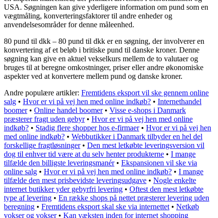
USA. Søgningen kan give yderligere information om pund som en
vægtmåling, konverteringsfaktorer til andre enheder og
anvendelsesområder for denne måleenhed.
80 pund til dkk – 80 pund til dkk er en søgning, der involverer en
konvertering af et beløb i britiske pund til danske kroner. Denne
søgning kan give en aktuel vekselkurs mellem de to valutaer og
bruges til at beregne omkostninger, priser eller andre økonomiske
aspekter ved at konvertere mellem pund og danske kroner.
Andre populære artikler:
Fremtidens eksport vil ske gennem online
salg
•
Hvor er vi på vej hen med online indkøb?
•
Internethandel
boomer
•
Online handel boomer
•
Visse e-shops i Danmark
præsterer fragt uden gebyr
•
Hvor er vi på vej hen med online
indkøb?
•
Stadig flere shopper hos e-firmaer
•
Hvor er vi på vej hen
med online indkøb?
•
Webbutikker i Danmark tilbyder en hel del
forskellige fragtløsninger
•
Den mest letkøbte leveringsversion vil
dog til enhver tid være at du selv henter produkterne
•
I mange
tilfælde den billigste leveringsmanér
•
Ekspansionen vil ske via
online salg
•
Hvor er vi på vej hen med online indkøb?
•
I mange
tilfælde den mest prisbevidste leveringsudgave
•
Nogle enkelte
internet butikker yder gebyrfri levering
•
Oftest den mest letkøbte
type af levering
•
En række shops på nettet præsterer levering uden
beregning
•
Fremtidens eksport skal ske via internettet
•
Netkøb
vokser og vokser
•
Kan væksten inden for internet shopping