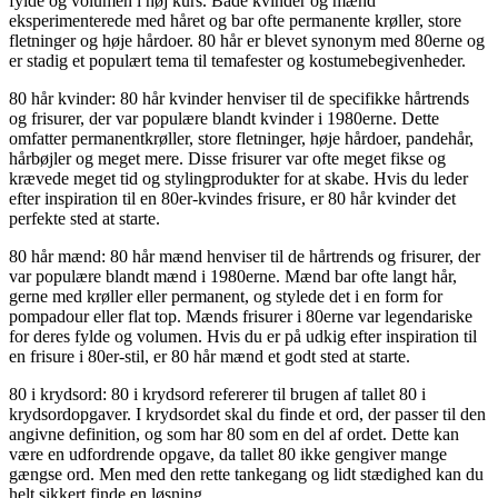
fylde og volumen i høj kurs. Både kvinder og mænd
eksperimenterede med håret og bar ofte permanente krøller, store
fletninger og høje hårdoer. 80 hår er blevet synonym med 80erne og
er stadig et populært tema til temafester og kostumebegivenheder.
80 hår kvinder: 80 hår kvinder henviser til de specifikke hårtrends
og frisurer, der var populære blandt kvinder i 1980erne. Dette
omfatter permanentkrøller, store fletninger, høje hårdoer, pandehår,
hårbøjler og meget mere. Disse frisurer var ofte meget fikse og
krævede meget tid og stylingprodukter for at skabe. Hvis du leder
efter inspiration til en 80er-kvindes frisure, er 80 hår kvinder det
perfekte sted at starte.
80 hår mænd: 80 hår mænd henviser til de hårtrends og frisurer, der
var populære blandt mænd i 1980erne. Mænd bar ofte langt hår,
gerne med krøller eller permanent, og stylede det i en form for
pompadour eller flat top. Mænds frisurer i 80erne var legendariske
for deres fylde og volumen. Hvis du er på udkig efter inspiration til
en frisure i 80er-stil, er 80 hår mænd et godt sted at starte.
80 i krydsord: 80 i krydsord refererer til brugen af tallet 80 i
krydsordopgaver. I krydsordet skal du finde et ord, der passer til den
angivne definition, og som har 80 som en del af ordet. Dette kan
være en udfordrende opgave, da tallet 80 ikke gengiver mange
gængse ord. Men med den rette tankegang og lidt stædighed kan du
helt sikkert finde en løsning.