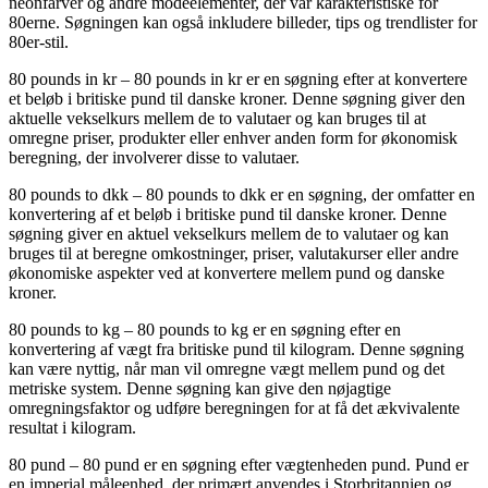
neonfarver og andre modeelementer, der var karakteristiske for
80erne. Søgningen kan også inkludere billeder, tips og trendlister for
80er-stil.
80 pounds in kr – 80 pounds in kr er en søgning efter at konvertere
et beløb i britiske pund til danske kroner. Denne søgning giver den
aktuelle vekselkurs mellem de to valutaer og kan bruges til at
omregne priser, produkter eller enhver anden form for økonomisk
beregning, der involverer disse to valutaer.
80 pounds to dkk – 80 pounds to dkk er en søgning, der omfatter en
konvertering af et beløb i britiske pund til danske kroner. Denne
søgning giver en aktuel vekselkurs mellem de to valutaer og kan
bruges til at beregne omkostninger, priser, valutakurser eller andre
økonomiske aspekter ved at konvertere mellem pund og danske
kroner.
80 pounds to kg – 80 pounds to kg er en søgning efter en
konvertering af vægt fra britiske pund til kilogram. Denne søgning
kan være nyttig, når man vil omregne vægt mellem pund og det
metriske system. Denne søgning kan give den nøjagtige
omregningsfaktor og udføre beregningen for at få det ækvivalente
resultat i kilogram.
80 pund – 80 pund er en søgning efter vægtenheden pund. Pund er
en imperial måleenhed, der primært anvendes i Storbritannien og