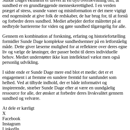
Sunde Dages eksistens er drevet af en dyb overbevisning om, at
sundhed er en grundlæggende menneskerettighed. I en verden
præget af stress, usunde vaner og misinformation er det mere vigtigt
end nogensinde at give folk de redskaber, de har brug for, til at forstå
og forbedre deres sundhed. Mediet arbejder derfor målrettet på at
nedbryde barriererne for viden og gøre sundhed tilgængelig for alle.
Gennem en kombination af forskning, erfaring og historiefortælling
formidler Sunde Dage komplekse sundhedsemner på en letforståelig
måde. Dette giver læserne mulighed for at reflektere over deres egne
liv og vælge de løsninger, der passer bedst til deres individuelle
behov. Mediet understøtter ikke kun intellektuel vækst men også
personlig udvikling.
I sidste ende er Sunde Dage mere end blot et medie; det er et
engagement i at fremme en sundere fremtid for samfundet som
helhed. Ved at tilbyde indhold, der er både informativt og
inspirerende, stræber Sunde Dage efter at være en uundgåelig
ressource for alle, der ønsker at forbedre deres livskvalitet gennem
sundhed og velvære.
At dele er kærligt
X
Facebook
Instagram
LinkedIn