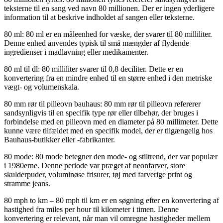
teksterne til en sang ved navn 80 millionen. Der er ingen yderligere
information til at beskrive indholdet af sangen eller teksterne.
80 ml: 80 ml er en måleenhed for væske, der svarer til 80 milliliter.
Denne enhed anvendes typisk til små mængder af flydende
ingredienser i madlavning eller medikamenter.
80 ml til dl: 80 milliliter svarer til 0,8 deciliter. Dette er en
konvertering fra en mindre enhed til en større enhed i den metriske
vægt- og volumenskala.
80 mm rør til pilleovn bauhaus: 80 mm rør til pilleovn refererer
sandsynligvis til en specifik type rør eller tilbehør, der bruges i
forbindelse med en pilleovn med en diameter på 80 millimeter. Dette
kunne være tilfældet med en specifik model, der er tilgængelig hos
Bauhaus-butikker eller -fabrikanter.
80 mode: 80 mode betegner den mode- og stiltrend, der var populær
i 1980erne. Denne periode var præget af neonfarver, store
skulderpuder, voluminøse frisurer, tøj med farverige print og
stramme jeans.
80 mph to km – 80 mph til km er en søgning efter en konvertering af
hastighed fra miles per hour til kilometer i timen. Denne
konvertering er relevant, når man vil omregne hastigheder mellem