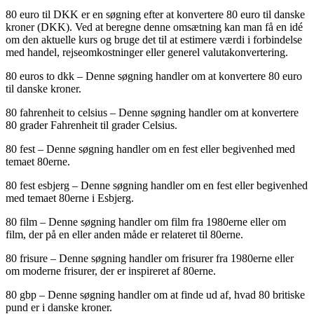
80 euro til DKK er en søgning efter at konvertere 80 euro til danske
kroner (DKK). Ved at beregne denne omsætning kan man få en idé
om den aktuelle kurs og bruge det til at estimere værdi i forbindelse
med handel, rejseomkostninger eller generel valutakonvertering.
80 euros to dkk – Denne søgning handler om at konvertere 80 euro
til danske kroner.
80 fahrenheit to celsius – Denne søgning handler om at konvertere
80 grader Fahrenheit til grader Celsius.
80 fest – Denne søgning handler om en fest eller begivenhed med
temaet 80erne.
80 fest esbjerg – Denne søgning handler om en fest eller begivenhed
med temaet 80erne i Esbjerg.
80 film – Denne søgning handler om film fra 1980erne eller om
film, der på en eller anden måde er relateret til 80erne.
80 frisure – Denne søgning handler om frisurer fra 1980erne eller
om moderne frisurer, der er inspireret af 80erne.
80 gbp – Denne søgning handler om at finde ud af, hvad 80 britiske
pund er i danske kroner.