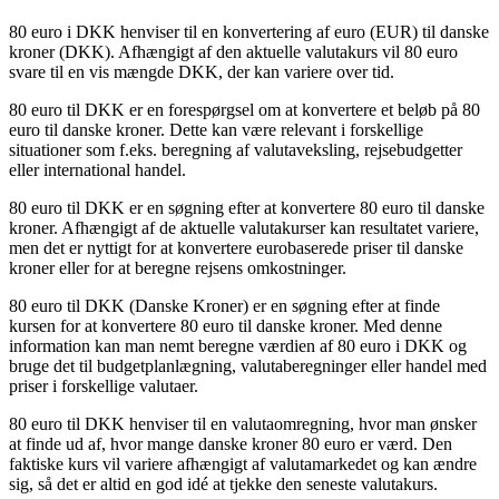
80 euro i DKK henviser til en konvertering af euro (EUR) til danske
kroner (DKK). Afhængigt af den aktuelle valutakurs vil 80 euro
svare til en vis mængde DKK, der kan variere over tid.
80 euro til DKK er en forespørgsel om at konvertere et beløb på 80
euro til danske kroner. Dette kan være relevant i forskellige
situationer som f.eks. beregning af valutaveksling, rejsebudgetter
eller international handel.
80 euro til DKK er en søgning efter at konvertere 80 euro til danske
kroner. Afhængigt af de aktuelle valutakurser kan resultatet variere,
men det er nyttigt for at konvertere eurobaserede priser til danske
kroner eller for at beregne rejsens omkostninger.
80 euro til DKK (Danske Kroner) er en søgning efter at finde
kursen for at konvertere 80 euro til danske kroner. Med denne
information kan man nemt beregne værdien af 80 euro i DKK og
bruge det til budgetplanlægning, valutaberegninger eller handel med
priser i forskellige valutaer.
80 euro til DKK henviser til en valutaomregning, hvor man ønsker
at finde ud af, hvor mange danske kroner 80 euro er værd. Den
faktiske kurs vil variere afhængigt af valutamarkedet og kan ændre
sig, så det er altid en god idé at tjekke den seneste valutakurs.