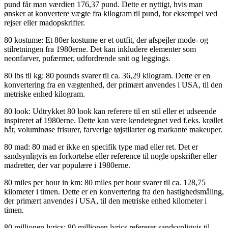
pund får man værdien 176,37 pund. Dette er nyttigt, hvis man
ønsker at konvertere vægte fra kilogram til pund, for eksempel ved
rejser eller madopskrifter.
80 kostume: Et 80er kostume er et outfit, der afspejler mode- og
stilretningen fra 1980erne. Det kan inkludere elementer som
neonfarver, pufærmer, udfordrende snit og leggings.
80 lbs til kg: 80 pounds svarer til ca. 36,29 kilogram. Dette er en
konvertering fra en vægtenhed, der primært anvendes i USA, til den
metriske enhed kilogram.
80 look: Udtrykket 80 look kan referere til en stil eller et udseende
inspireret af 1980erne. Dette kan være kendetegnet ved f.eks. krøllet
hår, voluminøse frisurer, farverige tøjstilarter og markante makeuper.
80 mad: 80 mad er ikke en specifik type mad eller ret. Det er
sandsynligvis en forkortelse eller reference til nogle opskrifter eller
madretter, der var populære i 1980erne.
80 miles per hour in km: 80 miles per hour svarer til ca. 128,75
kilometer i timen. Dette er en konvertering fra den hastighedsmåling,
der primært anvendes i USA, til den metriske enhed kilometer i
timen.
80 millionen lyrics: 80 millionen lyrics refererer sandsynligvis til