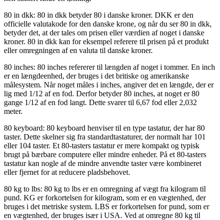
80 in dkk: 80 in dkk betyder 80 i danske kroner. DKK er den
officielle valutakode for den danske krone, og når du ser 80 in dkk,
betyder det, at der tales om prisen eller værdien af noget i danske
kroner. 80 in dkk kan for eksempel referere til prisen på et produkt
eller omregningen af en valuta til danske kroner.
80 inches: 80 inches refererer til længden af noget i tommer. En inch
er en længdeenhed, der bruges i det britiske og amerikanske
målesystem. Når noget måles i inches, angiver det en længde, der er
lig med 1/12 af en fod. Derfor betyder 80 inches, at noget er 80
gange 1/12 af en fod langt. Dette svarer til 6,67 fod eller 2,032
meter.
80 keyboard: 80 keyboard henviser til en type tastatur, der har 80
taster. Dette skelner sig fra standardtastaturer, der normalt har 101
eller 104 taster. Et 80-tasters tastatur er mere kompakt og typisk
brugt på bærbare computere eller mindre enheder. På et 80-tasters
tastatur kan nogle af de mindre anvendte taster være kombineret
eller fjernet for at reducere pladsbehovet.
80 kg to lbs: 80 kg to lbs er en omregning af vægt fra kilogram til
pund. KG er forkortelsen for kilogram, som er en vægtenhed, der
bruges i det metriske system. LBS er forkortelsen for pund, som er
en vægtenhed, der bruges især i USA. Ved at omregne 80 kg til