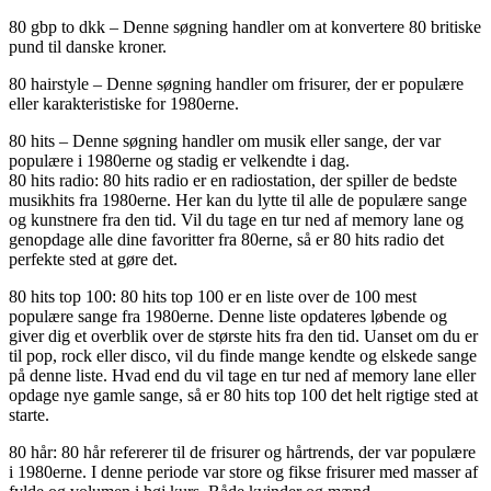
80 gbp to dkk – Denne søgning handler om at konvertere 80 britiske
pund til danske kroner.
80 hairstyle – Denne søgning handler om frisurer, der er populære
eller karakteristiske for 1980erne.
80 hits – Denne søgning handler om musik eller sange, der var
populære i 1980erne og stadig er velkendte i dag.
80 hits radio: 80 hits radio er en radiostation, der spiller de bedste
musikhits fra 1980erne. Her kan du lytte til alle de populære sange
og kunstnere fra den tid. Vil du tage en tur ned af memory lane og
genopdage alle dine favoritter fra 80erne, så er 80 hits radio det
perfekte sted at gøre det.
80 hits top 100: 80 hits top 100 er en liste over de 100 mest
populære sange fra 1980erne. Denne liste opdateres løbende og
giver dig et overblik over de største hits fra den tid. Uanset om du er
til pop, rock eller disco, vil du finde mange kendte og elskede sange
på denne liste. Hvad end du vil tage en tur ned af memory lane eller
opdage nye gamle sange, så er 80 hits top 100 det helt rigtige sted at
starte.
80 hår: 80 hår refererer til de frisurer og hårtrends, der var populære
i 1980erne. I denne periode var store og fikse frisurer med masser af