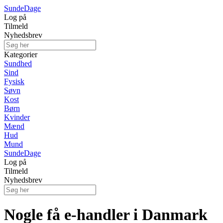
Sunde
Dage
Log på
Tilmeld
Nyhedsbrev
Kategorier
Sundhed
Sind
Fysisk
Søvn
Kost
Børn
Kvinder
Mænd
Hud
Mund
Sunde
Dage
Log på
Tilmeld
Nyhedsbrev
Nogle få e-handler i Danmark