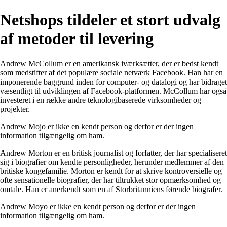
Netshops tildeler et stort udvalg
af metoder til levering
Andrew McCollum er en amerikansk iværksætter, der er bedst kendt
som medstifter af det populære sociale netværk Facebook. Han har en
imponerende baggrund inden for computer- og datalogi og har bidraget
væsentligt til udviklingen af Facebook-platformen. McCollum har også
investeret i en række andre teknologibaserede virksomheder og
projekter.
Andrew Mojo er ikke en kendt person og derfor er der ingen
information tilgængelig om ham.
Andrew Morton er en britisk journalist og forfatter, der har specialiseret
sig i biografier om kendte personligheder, herunder medlemmer af den
britiske kongefamilie. Morton er kendt for at skrive kontroversielle og
ofte sensationelle biografier, der har tiltrukket stor opmærksomhed og
omtale. Han er anerkendt som en af Storbritanniens førende biografer.
Andrew Moyo er ikke en kendt person og derfor er der ingen
information tilgængelig om ham.