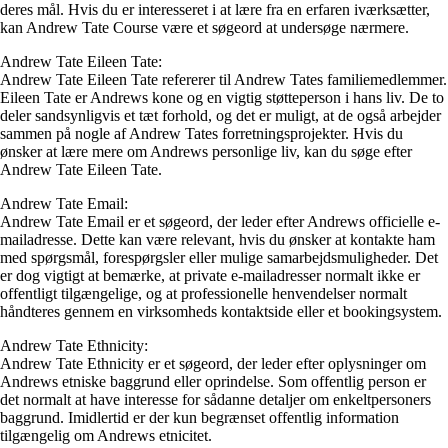
deres mål. Hvis du er interesseret i at lære fra en erfaren iværksætter,
kan Andrew Tate Course være et søgeord at undersøge nærmere.
Andrew Tate Eileen Tate:
Andrew Tate Eileen Tate refererer til Andrew Tates familiemedlemmer.
Eileen Tate er Andrews kone og en vigtig støtteperson i hans liv. De to
deler sandsynligvis et tæt forhold, og det er muligt, at de også arbejder
sammen på nogle af Andrew Tates forretningsprojekter. Hvis du
ønsker at lære mere om Andrews personlige liv, kan du søge efter
Andrew Tate Eileen Tate.
Andrew Tate Email:
Andrew Tate Email er et søgeord, der leder efter Andrews officielle e-
mailadresse. Dette kan være relevant, hvis du ønsker at kontakte ham
med spørgsmål, forespørgsler eller mulige samarbejdsmuligheder. Det
er dog vigtigt at bemærke, at private e-mailadresser normalt ikke er
offentligt tilgængelige, og at professionelle henvendelser normalt
håndteres gennem en virksomheds kontaktside eller et bookingsystem.
Andrew Tate Ethnicity:
Andrew Tate Ethnicity er et søgeord, der leder efter oplysninger om
Andrews etniske baggrund eller oprindelse. Som offentlig person er
det normalt at have interesse for sådanne detaljer om enkeltpersoners
baggrund. Imidlertid er der kun begrænset offentlig information
tilgængelig om Andrews etnicitet.