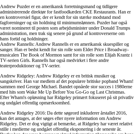
Andrew Puzder er en amerikansk forretningsmand og tidligere
administrerende direktør for fastfoodkæden CKE Restaurants. Han er
en kontroversiel figur, der er kendt for sin stærke modstand mod
fagforeninger og sin holdning til minimumslønnen. Puzder har også
været nomineret til posten som arbejdsminister under Donald Trumps
administration, men trak sig senere på grund af kontroverserne om
hans fortid og holdninger.
Andrew Rannells: Andrew Rannells er en amerikansk skuespiller og
sanger. Han er bedst kendt for sin rolle som Elder Price i Broadway-
musicalen The Book of Mormon samt for sin rolle som Elijah Krantz i
TV-serien Girls. Rannells har også medvirket i flere andre
teaterproduktioner og TV-serier.
Andrew Ridgeley: Andrew Ridgeley er en britisk musiker og
sangskriver. Han var medlem af det populære britiske popband Wham!
sammen med George Michael. Bandet opnåede stor succes i 1980erne
med hits som Wake Me Up Before You Go-Go og Last Christmas.
Efter Wham!s opløsning har Ridgeley primært fokuseret på sit privatliv
og undgået offentlig opmærksomhed.
Andrew Ridgeley 2016: Da dette søgeord inkluderer årstallet 2016,
kan det antages, at der søges efter nyere information om Andrew
Ridgeley. Det er dog vigtigt at bemærke, at Ridgeley har været relativt
stille i medierne og undgået offentlig eksponering i de seneste år.