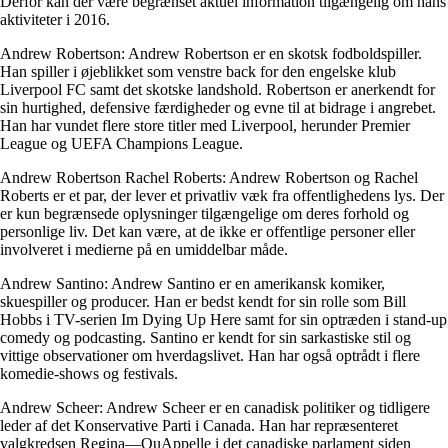
Derfor kan der være begrænset aktuel information tilgængelig om hans
aktiviteter i 2016.
Andrew Robertson: Andrew Robertson er en skotsk fodboldspiller.
Han spiller i øjeblikket som venstre back for den engelske klub
Liverpool FC samt det skotske landshold. Robertson er anerkendt for
sin hurtighed, defensive færdigheder og evne til at bidrage i angrebet.
Han har vundet flere store titler med Liverpool, herunder Premier
League og UEFA Champions League.
Andrew Robertson Rachel Roberts: Andrew Robertson og Rachel
Roberts er et par, der lever et privatliv væk fra offentlighedens lys. Der
er kun begrænsede oplysninger tilgængelige om deres forhold og
personlige liv. Det kan være, at de ikke er offentlige personer eller
involveret i medierne på en umiddelbar måde.
Andrew Santino: Andrew Santino er en amerikansk komiker,
skuespiller og producer. Han er bedst kendt for sin rolle som Bill
Hobbs i TV-serien Im Dying Up Here samt for sin optræden i stand-up
comedy og podcasting. Santino er kendt for sin sarkastiske stil og
vittige observationer om hverdagslivet. Han har også optrådt i flere
komedie-shows og festivals.
Andrew Scheer: Andrew Scheer er en canadisk politiker og tidligere
leder af det Konservative Parti i Canada. Han har repræsenteret
valgkredsen Regina—QuAppelle i det canadiske parlament siden