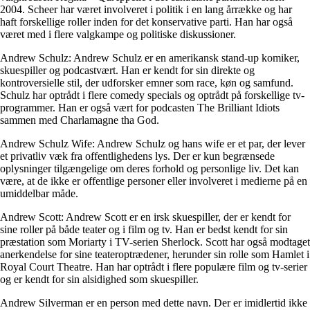
2004. Scheer har været involveret i politik i en lang årrække og har
haft forskellige roller inden for det konservative parti. Han har også
været med i flere valgkampe og politiske diskussioner.
Andrew Schulz: Andrew Schulz er en amerikansk stand-up komiker,
skuespiller og podcastvært. Han er kendt for sin direkte og
kontroversielle stil, der udforsker emner som race, køn og samfund.
Schulz har optrådt i flere comedy specials og optrådt på forskellige tv-
programmer. Han er også vært for podcasten The Brilliant Idiots
sammen med Charlamagne tha God.
Andrew Schulz Wife: Andrew Schulz og hans wife er et par, der lever
et privatliv væk fra offentlighedens lys. Der er kun begrænsede
oplysninger tilgængelige om deres forhold og personlige liv. Det kan
være, at de ikke er offentlige personer eller involveret i medierne på en
umiddelbar måde.
Andrew Scott: Andrew Scott er en irsk skuespiller, der er kendt for
sine roller på både teater og i film og tv. Han er bedst kendt for sin
præstation som Moriarty i TV-serien Sherlock. Scott har også modtaget
anerkendelse for sine teateroptrædener, herunder sin rolle som Hamlet i
Royal Court Theatre. Han har optrådt i flere populære film og tv-serier
og er kendt for sin alsidighed som skuespiller.
Andrew Silverman er en person med dette navn. Der er imidlertid ikke