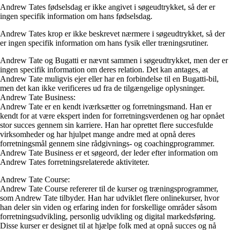
Andrew Tates fødselsdag er ikke angivet i søgeudtrykket, så der er
ingen specifik information om hans fødselsdag.
Andrew Tates krop er ikke beskrevet nærmere i søgeudtrykket, så der
er ingen specifik information om hans fysik eller træningsrutiner.
Andrew Tate og Bugatti er nævnt sammen i søgeudtrykket, men der er
ingen specifik information om deres relation. Det kan antages, at
Andrew Tate muligvis ejer eller har en forbindelse til en Bugatti-bil,
men det kan ikke verificeres ud fra de tilgængelige oplysninger.
Andrew Tate Business:
Andrew Tate er en kendt iværksætter og forretningsmand. Han er
kendt for at være ekspert inden for forretningsverdenen og har opnået
stor succes gennem sin karriere. Han har oprettet flere succesfulde
virksomheder og har hjulpet mange andre med at opnå deres
forretningsmål gennem sine rådgivnings- og coachingprogrammer.
Andrew Tate Business er et søgeord, der leder efter information om
Andrew Tates forretningsrelaterede aktiviteter.
Andrew Tate Course:
Andrew Tate Course refererer til de kurser og træningsprogrammer,
som Andrew Tate tilbyder. Han har udviklet flere onlinekurser, hvor
han deler sin viden og erfaring inden for forskellige områder såsom
forretningsudvikling, personlig udvikling og digital markedsføring.
Disse kurser er designet til at hjælpe folk med at opnå succes og nå