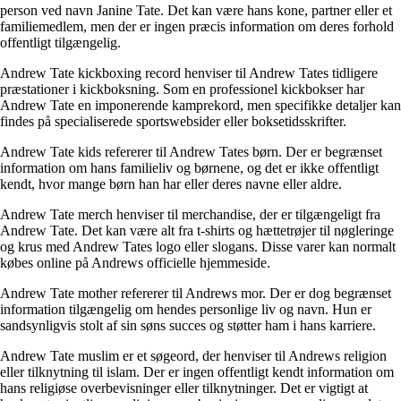
person ved navn Janine Tate. Det kan være hans kone, partner eller et
familiemedlem, men der er ingen præcis information om deres forhold
offentligt tilgængelig.
Andrew Tate kickboxing record henviser til Andrew Tates tidligere
præstationer i kickboksning. Som en professionel kickbokser har
Andrew Tate en imponerende kamprekord, men specifikke detaljer kan
findes på specialiserede sportswebsider eller boksetidsskrifter.
Andrew Tate kids refererer til Andrew Tates børn. Der er begrænset
information om hans familieliv og børnene, og det er ikke offentligt
kendt, hvor mange børn han har eller deres navne eller aldre.
Andrew Tate merch henviser til merchandise, der er tilgængeligt fra
Andrew Tate. Det kan være alt fra t-shirts og hættetrøjer til nøgleringe
og krus med Andrew Tates logo eller slogans. Disse varer kan normalt
købes online på Andrews officielle hjemmeside.
Andrew Tate mother refererer til Andrews mor. Der er dog begrænset
information tilgængelig om hendes personlige liv og navn. Hun er
sandsynligvis stolt af sin søns succes og støtter ham i hans karriere.
Andrew Tate muslim er et søgeord, der henviser til Andrews religion
eller tilknytning til islam. Der er ingen offentligt kendt information om
hans religiøse overbevisninger eller tilknytninger. Det er vigtigt at