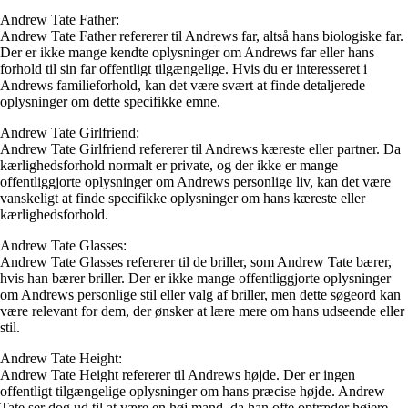
Andrew Tate Father:
Andrew Tate Father refererer til Andrews far, altså hans biologiske far.
Der er ikke mange kendte oplysninger om Andrews far eller hans
forhold til sin far offentligt tilgængelige. Hvis du er interesseret i
Andrews familieforhold, kan det være svært at finde detaljerede
oplysninger om dette specifikke emne.
Andrew Tate Girlfriend:
Andrew Tate Girlfriend refererer til Andrews kæreste eller partner. Da
kærlighedsforhold normalt er private, og der ikke er mange
offentliggjorte oplysninger om Andrews personlige liv, kan det være
vanskeligt at finde specifikke oplysninger om hans kæreste eller
kærlighedsforhold.
Andrew Tate Glasses:
Andrew Tate Glasses refererer til de briller, som Andrew Tate bærer,
hvis han bærer briller. Der er ikke mange offentliggjorte oplysninger
om Andrews personlige stil eller valg af briller, men dette søgeord kan
være relevant for dem, der ønsker at lære mere om hans udseende eller
stil.
Andrew Tate Height:
Andrew Tate Height refererer til Andrews højde. Der er ingen
offentligt tilgængelige oplysninger om hans præcise højde. Andrew
Tate ser dog ud til at være en høj mand, da han ofte optræder højere