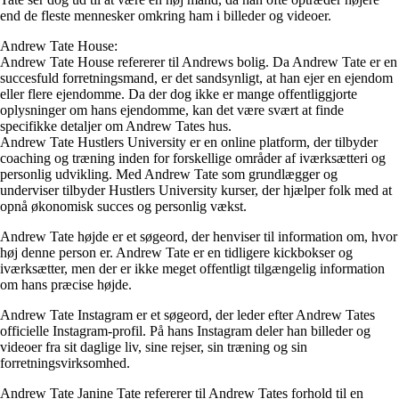
end de fleste mennesker omkring ham i billeder og videoer.
Andrew Tate House:
Andrew Tate House refererer til Andrews bolig. Da Andrew Tate er en
succesfuld forretningsmand, er det sandsynligt, at han ejer en ejendom
eller flere ejendomme. Da der dog ikke er mange offentliggjorte
oplysninger om hans ejendomme, kan det være svært at finde
specifikke detaljer om Andrew Tates hus.
Andrew Tate Hustlers University er en online platform, der tilbyder
coaching og træning inden for forskellige områder af iværksætteri og
personlig udvikling. Med Andrew Tate som grundlægger og
underviser tilbyder Hustlers University kurser, der hjælper folk med at
opnå økonomisk succes og personlig vækst.
Andrew Tate højde er et søgeord, der henviser til information om, hvor
høj denne person er. Andrew Tate er en tidligere kickbokser og
iværksætter, men der er ikke meget offentligt tilgængelig information
om hans præcise højde.
Andrew Tate Instagram er et søgeord, der leder efter Andrew Tates
officielle Instagram-profil. På hans Instagram deler han billeder og
videoer fra sit daglige liv, sine rejser, sin træning og sin
forretningsvirksomhed.
Andrew Tate Janine Tate refererer til Andrew Tates forhold til en