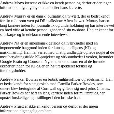
Andrew Moyo kæreste er ikke en kendt person og derfor er der ingen
information tilgængelig om ham eller hans kæreste.
Andrew Murray er en dansk journalist og tv-vært, der er bedst kendt
for sin rolle som vært på DRs talkshow Aftenshowet. Murray har en
lang karriere inden for journalistik og underholdning og har interviewet
en bred vifte af kendte personligheder på sin tv-show. Han er kendt for
sin skarpe og imødekommende interviewstil.
Andrew Ng er en amerikansk datalog og iværksætter med en
imponerende baggrund inden for kunstig intelligens (KI) og
maskinlæring. Han har været med til at grundlægge og lede nogle af de
mest betydningsfulde KI-projekter og virksomheder i verden, herunder
Google Brain og Coursera. Ng er anerkendt som en af de førende
eksperter inden for KI og er en højt respekteret forsker og
foredragsholder.
Andrew Parker Bowles er en britisk militærofficer og adelsmand. Han
er bedst kendt for sit ægteskab med Camilla Parker Bowles, som
senere blev hertuginde af Cornwall og giftede sig med prins Charles.
Parker Bowles har haft en lang karriere inden for militæret og har
opnået forskellige høje stillinger i den britiske hær.
Andrew Pruett er ikke en kendt person og derfor er der ingen
information tilgængelig om ham.