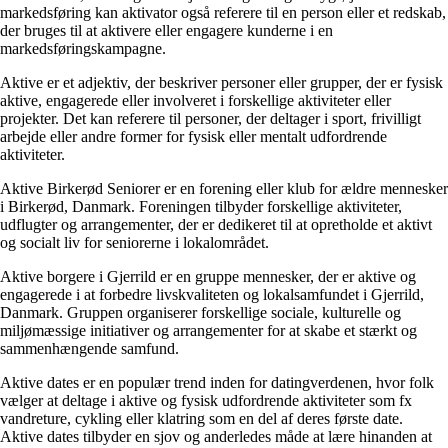
markedsføring kan aktivator også referere til en person eller et redskab,
der bruges til at aktivere eller engagere kunderne i en
markedsføringskampagne.
Aktive er et adjektiv, der beskriver personer eller grupper, der er fysisk
aktive, engagerede eller involveret i forskellige aktiviteter eller
projekter. Det kan referere til personer, der deltager i sport, frivilligt
arbejde eller andre former for fysisk eller mentalt udfordrende
aktiviteter.
Aktive Birkerød Seniorer er en forening eller klub for ældre mennesker
i Birkerød, Danmark. Foreningen tilbyder forskellige aktiviteter,
udflugter og arrangementer, der er dedikeret til at opretholde et aktivt
og socialt liv for seniorerne i lokalområdet.
Aktive borgere i Gjerrild er en gruppe mennesker, der er aktive og
engagerede i at forbedre livskvaliteten og lokalsamfundet i Gjerrild,
Danmark. Gruppen organiserer forskellige sociale, kulturelle og
miljømæssige initiativer og arrangementer for at skabe et stærkt og
sammenhængende samfund.
Aktive dates er en populær trend inden for datingverdenen, hvor folk
vælger at deltage i aktive og fysisk udfordrende aktiviteter som fx
vandreture, cykling eller klatring som en del af deres første date.
Aktive dates tilbyder en sjov og anderledes måde at lære hinanden at