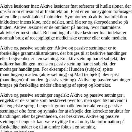
Aktive læsioner fnat: Aktive læsioner fnat refererer til hudlæsioner, der
opstår som et resultat af fnatinfektion. Fnat er en hudsygdom forårsaget
af en lille parasit kaldet fnatmiden. Symptomer på aktiv fnatinfektion
inkluderer intens kløe, røde udslæt, små blærer og skorpedannelse på
huden. Aktive læsioner er de områder på huden, hvor fnatmidens
aktivitet er mest udtalt. Behandling af aktive læsioner fnat indebærer
normalt brug af receptpligtige medicinske cremer eller orale medicin.
Aktive og passive sætninger: Aktive og passive sætninger er to
forskellige grammatikstrukturer, der bruges til at beskrive handlinger
eller begivenheder i en sætning. En aktiv sætning har et subjekt, der
udfører handlingen, mens en passiv sætning har et subjekt, der
modtager handlingen. For eksempel: Hunden (subjekt) spiste
(handlingen) maden. (aktiv sætning) og Mad (subjekt) blev spist
(handlingen) af hunden. (passiv sætning). Aktive og passive sætninger
bruges på forskellige måder afhængigt af sprog og kontekst.
Aktive og passive sætninger engelsk: Aktive og passive sætninger i
engelsk er de samme som beskrevet ovenfor, men specifikt anvendt i
det engelske sprog. I engelsk grammatik ændrer aktive og passive
sætninger ofte form og syntaks for at afspejle den korrekte struktur for
handlingen eller begivenheden, der beskrives. Aktive og passive
sætninger i engelsk kan være nyttige for at udtrykke information på
forskellige måder og til at ændre fokus i en sætning.