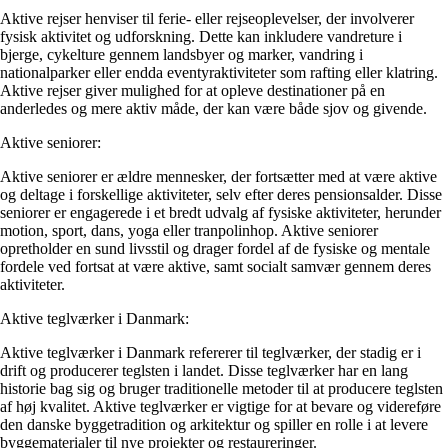
Aktive rejser henviser til ferie- eller rejseoplevelser, der involverer
fysisk aktivitet og udforskning. Dette kan inkludere vandreture i
bjerge, cykelture gennem landsbyer og marker, vandring i
nationalparker eller endda eventyraktiviteter som rafting eller klatring.
Aktive rejser giver mulighed for at opleve destinationer på en
anderledes og mere aktiv måde, der kan være både sjov og givende.
Aktive seniorer:
Aktive seniorer er ældre mennesker, der fortsætter med at være aktive
og deltage i forskellige aktiviteter, selv efter deres pensionsalder. Disse
seniorer er engagerede i et bredt udvalg af fysiske aktiviteter, herunder
motion, sport, dans, yoga eller tranpolinhop. Aktive seniorer
opretholder en sund livsstil og drager fordel af de fysiske og mentale
fordele ved fortsat at være aktive, samt socialt samvær gennem deres
aktiviteter.
Aktive teglværker i Danmark:
Aktive teglværker i Danmark refererer til teglværker, der stadig er i
drift og producerer teglsten i landet. Disse teglværker har en lang
historie bag sig og bruger traditionelle metoder til at producere teglsten
af høj kvalitet. Aktive teglværker er vigtige for at bevare og videreføre
den danske byggetradition og arkitektur og spiller en rolle i at levere
byggematerialer til nye projekter og restaureringer.