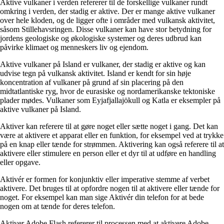
Aktive vulkaner i verden refererer til de forskellige vulkaner rundt
omkring i verden, der stadig er aktive. Der er mange aktive vulkaner
over hele kloden, og de ligger ofte i områder med vulkansk aktivitet,
såsom Stillehavsringen. Disse vulkaner kan have stor betydning for
jordens geologiske og økologiske systemer og deres udbrud kan
påvirke klimaet og menneskers liv og ejendom.
Aktive vulkaner på Island er vulkaner, der stadig er aktive og kan
udvise tegn på vulkansk aktivitet. Island er kendt for sin høje
koncentration af vulkaner på grund af sin placering på den
midtatlantiske ryg, hvor de eurasiske og nordamerikanske tektoniske
plader mødes. Vulkaner som Eyjafjallajökull og Katla er eksempler på
aktive vulkaner på Island.
Aktiver kan referere til at gøre noget eller sætte noget i gang. Det kan
være at aktivere et apparat eller en funktion, for eksempel ved at trykke
på en knap eller tænde for strømmen. Aktivering kan også referere til at
aktivere eller stimulere en person eller et dyr til at udføre en handling
eller opgave.
Aktivér er formen for konjunktiv eller imperative stemme af verbet
aktivere. Det bruges til at opfordre nogen til at aktivere eller tænde for
noget. For eksempel kan man sige Aktivér din telefon for at bede
nogen om at tænde for deres telefon.
Aktiver Adobe Flash refererer til processen med at aktivere Adobe