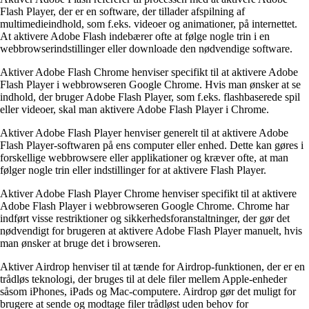
Flash Player, der er en software, der tillader afspilning af
multimedieindhold, som f.eks. videoer og animationer, på internettet.
At aktivere Adobe Flash indebærer ofte at følge nogle trin i en
webbrowserindstillinger eller downloade den nødvendige software.
Aktiver Adobe Flash Chrome henviser specifikt til at aktivere Adobe
Flash Player i webbrowseren Google Chrome. Hvis man ønsker at se
indhold, der bruger Adobe Flash Player, som f.eks. flashbaserede spil
eller videoer, skal man aktivere Adobe Flash Player i Chrome.
Aktiver Adobe Flash Player henviser generelt til at aktivere Adobe
Flash Player-softwaren på ens computer eller enhed. Dette kan gøres i
forskellige webbrowsere eller applikationer og kræver ofte, at man
følger nogle trin eller indstillinger for at aktivere Flash Player.
Aktiver Adobe Flash Player Chrome henviser specifikt til at aktivere
Adobe Flash Player i webbrowseren Google Chrome. Chrome har
indført visse restriktioner og sikkerhedsforanstaltninger, der gør det
nødvendigt for brugeren at aktivere Adobe Flash Player manuelt, hvis
man ønsker at bruge det i browseren.
Aktiver Airdrop henviser til at tænde for Airdrop-funktionen, der er en
trådløs teknologi, der bruges til at dele filer mellem Apple-enheder
såsom iPhones, iPads og Mac-computere. Airdrop gør det muligt for
brugere at sende og modtage filer trådløst uden behov for