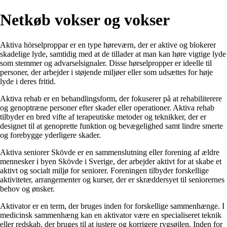
Netkøb vokser og vokser
Aktiva hörselproppar er en type høreværn, der er aktive og blokerer
skadelige lyde, samtidig med at de tillader at man kan høre vigtige lyde
som stemmer og advarselsignaler. Disse hørselpropper er ideelle til
personer, der arbejder i støjende miljøer eller som udsættes for høje
lyde i deres fritid.
Aktiva rehab er en behandlingsform, der fokuserer på at rehabiliterere
og genoptræne personer efter skader eller operationer. Aktiva rehab
tilbyder en bred vifte af terapeutiske metoder og teknikker, der er
designet til at genoprette funktion og bevægelighed samt lindre smerte
og forebygge yderligere skader.
Aktiva seniorer Skövde er en sammenslutning eller forening af ældre
mennesker i byen Skövde i Sverige, der arbejder aktivt for at skabe et
aktivt og socialt miljø for seniorer. Foreningen tilbyder forskellige
aktiviteter, arrangementer og kurser, der er skræddersyet til seniorernes
behov og ønsker.
Aktivator er en term, der bruges inden for forskellige sammenhænge. I
medicinsk sammenhæng kan en aktivator være en specialiseret teknik
eller redskab, der bruges til at justere og korrigere rygsøjlen. Inden for