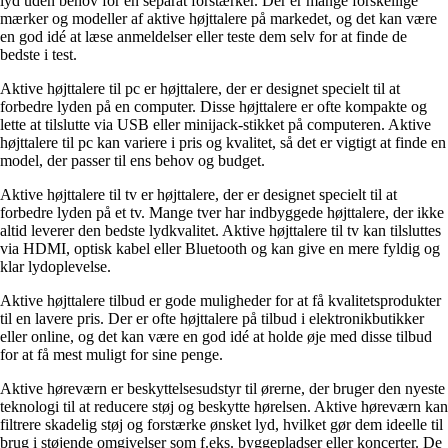
lyd uden behov for en separat forstærker. Der er mange forskellige
mærker og modeller af aktive højttalere på markedet, og det kan være
en god idé at læse anmeldelser eller teste dem selv for at finde de
bedste i test.
Aktive højttalere til pc er højttalere, der er designet specielt til at
forbedre lyden på en computer. Disse højttalere er ofte kompakte og
lette at tilslutte via USB eller minijack-stikket på computeren. Aktive
højttalere til pc kan variere i pris og kvalitet, så det er vigtigt at finde en
model, der passer til ens behov og budget.
Aktive højttalere til tv er højttalere, der er designet specielt til at
forbedre lyden på et tv. Mange tver har indbyggede højttalere, der ikke
altid leverer den bedste lydkvalitet. Aktive højttalere til tv kan tilsluttes
via HDMI, optisk kabel eller Bluetooth og kan give en mere fyldig og
klar lydoplevelse.
Aktive højttalere tilbud er gode muligheder for at få kvalitetsprodukter
til en lavere pris. Der er ofte højttalere på tilbud i elektronikbutikker
eller online, og det kan være en god idé at holde øje med disse tilbud
for at få mest muligt for sine penge.
Aktive høreværn er beskyttelsesudstyr til ørerne, der bruger den nyeste
teknologi til at reducere støj og beskytte hørelsen. Aktive høreværn kan
filtrere skadelig støj og forstærke ønsket lyd, hvilket gør dem ideelle til
brug i støjende omgivelser som f.eks. byggepladser eller koncerter. De