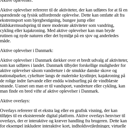
Aktive oplevelser:
Aktive oplevelser refererer til de aktiviteter, der kan udføres for at få en
spændende og fysisk udfordrende oplevelse. Dette kan omfatte alt fra
ekstremsport som bjergbestigning, bungee jump eller
faldskærmsudspring til mere moderate aktiviteter som vandring,
cykling eller kajakroning. Med aktive oplevelser kan man bryde
rutinen og nyde naturen eller det bymiljø på en sjov og anderledes
måde.
Aktive oplevelser i Danmark:
Aktive oplevelser i Danmark dækker over et bredt udvalg af aktiviteter,
som kan udføres i landet. Danmark tilbyder forskellige muligheder for
aktive oplevelser såsom vandreture i de smukke danske skove og
nationalparker, cykelture langs de maleriske kystlinjer, kajakroning på
de rolige indre farvande eller endda windsurfing på de vindblæste
strande. Uanset om man er til vandsport, vandreture eller cykling, kan
man finde en bred vifte af aktive oplevelser i Danmark.
Aktive overlays:
Overlays refererer til et ekstra lag eller en grafisk visning, der kan
tilføjes til en eksisterende digital platform. Aktive overlays henviser til
overlays, der er interaktive og kræver handling fra brugeren. Dette kan
for eksempel inkludere interaktive kort, indholdsvejledninger, virtuelle