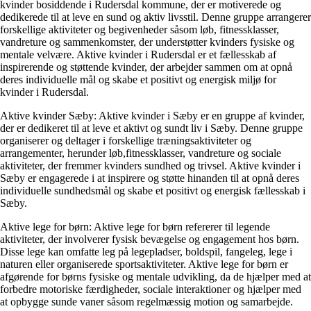
kvinder bosiddende i Rudersdal kommune, der er motiverede og
dedikerede til at leve en sund og aktiv livsstil. Denne gruppe arrangerer
forskellige aktiviteter og begivenheder såsom løb, fitnessklasser,
vandreture og sammenkomster, der understøtter kvinders fysiske og
mentale velvære. Aktive kvinder i Rudersdal er et fællesskab af
inspirerende og støttende kvinder, der arbejder sammen om at opnå
deres individuelle mål og skabe et positivt og energisk miljø for
kvinder i Rudersdal.
Aktive kvinder Sæby: Aktive kvinder i Sæby er en gruppe af kvinder,
der er dedikeret til at leve et aktivt og sundt liv i Sæby. Denne gruppe
organiserer og deltager i forskellige træningsaktiviteter og
arrangementer, herunder løb,fitnessklasser, vandreture og sociale
aktiviteter, der fremmer kvinders sundhed og trivsel. Aktive kvinder i
Sæby er engagerede i at inspirere og støtte hinanden til at opnå deres
individuelle sundhedsmål og skabe et positivt og energisk fællesskab i
Sæby.
Aktive lege for børn: Aktive lege for børn refererer til legende
aktiviteter, der involverer fysisk bevægelse og engagement hos børn.
Disse lege kan omfatte leg på legepladser, boldspil, fangeleg, lege i
naturen eller organiserede sportsaktiviteter. Aktive lege for børn er
afgørende for børns fysiske og mentale udvikling, da de hjælper med at
forbedre motoriske færdigheder, sociale interaktioner og hjælper med
at opbygge sunde vaner såsom regelmæssig motion og samarbejde.