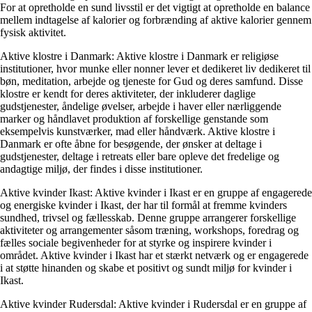
For at opretholde en sund livsstil er det vigtigt at opretholde en balance
mellem indtagelse af kalorier og forbrænding af aktive kalorier gennem
fysisk aktivitet.
Aktive klostre i Danmark: Aktive klostre i Danmark er religiøse
institutioner, hvor munke eller nonner lever et dedikeret liv dedikeret til
bøn, meditation, arbejde og tjeneste for Gud og deres samfund. Disse
klostre er kendt for deres aktiviteter, der inkluderer daglige
gudstjenester, åndelige øvelser, arbejde i haver eller nærliggende
marker og håndlavet produktion af forskellige genstande som
eksempelvis kunstværker, mad eller håndværk. Aktive klostre i
Danmark er ofte åbne for besøgende, der ønsker at deltage i
gudstjenester, deltage i retreats eller bare opleve det fredelige og
andagtige miljø, der findes i disse institutioner.
Aktive kvinder Ikast: Aktive kvinder i Ikast er en gruppe af engagerede
og energiske kvinder i Ikast, der har til formål at fremme kvinders
sundhed, trivsel og fællesskab. Denne gruppe arrangerer forskellige
aktiviteter og arrangementer såsom træning, workshops, foredrag og
fælles sociale begivenheder for at styrke og inspirere kvinder i
området. Aktive kvinder i Ikast har et stærkt netværk og er engagerede
i at støtte hinanden og skabe et positivt og sundt miljø for kvinder i
Ikast.
Aktive kvinder Rudersdal: Aktive kvinder i Rudersdal er en gruppe af