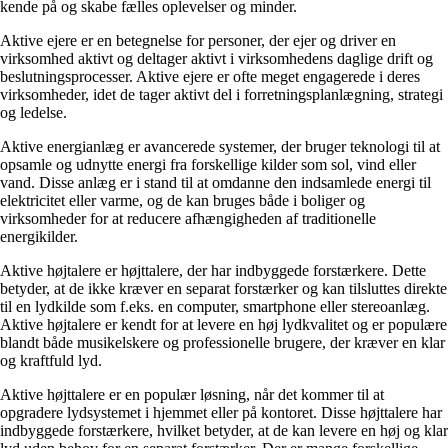
kende på og skabe fælles oplevelser og minder.
Aktive ejere er en betegnelse for personer, der ejer og driver en
virksomhed aktivt og deltager aktivt i virksomhedens daglige drift og
beslutningsprocesser. Aktive ejere er ofte meget engagerede i deres
virksomheder, idet de tager aktivt del i forretningsplanlægning, strategi
og ledelse.
Aktive energianlæg er avancerede systemer, der bruger teknologi til at
opsamle og udnytte energi fra forskellige kilder som sol, vind eller
vand. Disse anlæg er i stand til at omdanne den indsamlede energi til
elektricitet eller varme, og de kan bruges både i boliger og
virksomheder for at reducere afhængigheden af traditionelle
energikilder.
Aktive højtalere er højttalere, der har indbyggede forstærkere. Dette
betyder, at de ikke kræver en separat forstærker og kan tilsluttes direkte
til en lydkilde som f.eks. en computer, smartphone eller stereoanlæg.
Aktive højtalere er kendt for at levere en høj lydkvalitet og er populære
blandt både musikelskere og professionelle brugere, der kræver en klar
og kraftfuld lyd.
Aktive højttalere er en populær løsning, når det kommer til at
opgradere lydsystemet i hjemmet eller på kontoret. Disse højttalere har
indbyggede forstærkere, hvilket betyder, at de kan levere en høj og klar