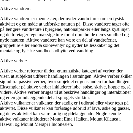
Aktive vandrere:
Aktive vandrere er mennesker, der nyder vandreture som en fysisk
aktivitet og en måde at udforske naturen på. Disse vandrere tager ofte
på længere vandreture i bjergene, nationalparker eller langs kystlinjer,
og de foretager regelmæssige ture for at opretholde deres sundhed og
nyde naturen. Aktive vandrere kan være en del af vandreferier,
gruppeture eller endda soloeventyr og nyder fællesskabet og det
mentale og fysiske sundhedsudbytte ved vandring.
Aktive verber:
Aktive verber refererer til den grammatiske kategori af verber, der
viser, at subjektet udfører handlingen i sætningen. Aktive verber skiller
sig ud fra passive verber, hvor subjektet er genstanden for handlingen.
Eksempler på aktive verber inkluderer løbe, spise, skrive, hoppe og så
videre. Aktive verber bruges til at beskrive handlinger og interaktioner
og er en grundlæggende del af sprogets struktur.
Aktive vulkaner er vulkaner, der stadig er i udbrud eller viser tegn på
aktivitet. Disse vulkaner kan forårsage udbrud af lava, aske og gasser,
og deres aktivitet kan være farlig og ødelæggende. Nogle kendte
aktive vulkaner inkluderer Mount Etna i Italien, Mount Kilauea i
Hawaii og Mount Merapi i Indonesien.