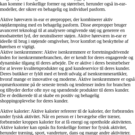
kan komme i forskellige former og størrelser, herunder også in-ear-
modeller, der sikrer en behagelig og individuel pasform.
Aktive høreværn in-ear er ørepropper, der kombinerer aktiv
støjdæmpning med en behagelig pasform. Disse ørepropper bruger
avanceret teknologi til at analysere omgivende støj og generere en
modsatrettet lyd, der neutraliserer støjen. Aktive høreværn in-ear er
ideelle til brug i støjende omgivelser, hvor komfort og beskyttelse af
hørelsen er vigtigt.
Aktive isenkræmmere: Aktive isenkræmmere er forretningsdrivende
inden for isenkræmmerbranchen, der er kendt for deres engagerede og
dynamiske tilgang til deres arbejde. De er aktive i deres bestræbelser
for at levere kvalitetsprodukter og god kundeservice til deres kunder.
Deres butikker er fyldt med et bredt udvalg af isenkræmmerartikler,
hvoraf mange er innovative og moderne. Aktive isenkræmmere er også
opmærksomme på de seneste trends og tendenser inden for branchen
og tilbyder derfor ofte nye og spændende produkter til deres kunder.
De er dedikerede til at skabe en positiv og behagelig
shoppingoplevelse for deres kunder.
Aktive kalorier: Aktive kalorier refererer til de kalorier, der forbrændes
under fysisk aktivitet. Når en person er i bevægelse eller træner,
forbrænder kroppen kalorier for at få energi og opretholde aktiviteten.
Aktive kalorier kan opnås fra forskellige former for fysisk aktivitet,
herunder træning, sport, vandreture, dans og mange andre aktiviteter.