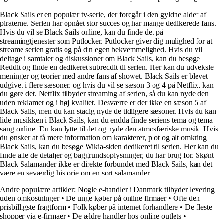
Black Sails er en populær tv-serie, der foregår i den gyldne alder af
piraterne. Serien har opnået stor succes og har mange dedikerede fans.
Hvis du vil se Black Sails online, kan du finde det på
streamingtjenester som Putlocker. Putlocker giver dig mulighed for at
streame serien gratis og på din egen bekvemmelighed. Hvis du vil
deltage i samtaler og diskussioner om Black Sails, kan du besøge
Reddit og finde en dedikeret subreddit til serien. Her kan du udveksle
meninger og teorier med andre fans af showet. Black Sails er blevet
udgivet i flere sæsoner, og hvis du vil se sæson 3 og 4 på Netflix, kan
du gøre det. Netflix tilbyder streaming af serien, så du kan nyde den
uden reklamer og i høj kvalitet. Desværre er der ikke en sæson 5 af
Black Sails, men du kan stadig nyde de tidligere sæsoner. Hvis du kan
lide musikken i Black Sails, kan du endda finde seriens tema og tema
sang online. Du kan lytte til det og nyde den atmosfæriske musik. Hvis
du ønsker at få mere information om karakterer, plot og alt omkring
Black Sails, kan du besøge Wikia-siden dedikeret til serien. Her kan du
finde alle de detaljer og baggrundsoplysninger, du har brug for. Skønt
Black Salamander ikke er direkte forbundet med Black Sails, kan det
være en seværdig historie om en sort salamander.
Andre populære artikler:
Nogle e-handler i Danmark tilbyder levering
uden omkostninger
•
De unge køber på online firmaer
•
Ofte den
prisbilligste fragtform
•
Folk køber på internet forhandlere
•
De fleste
shopper via e-firmaer
•
De ældre handler hos online outlets
•