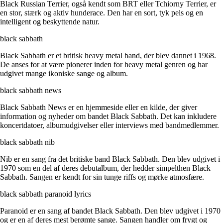
Black Russian Terrier, også kendt som BRT eller Tchiorny Terrier, er
en stor, stærk og aktiv hunderace. Den har en sort, tyk pels og en
intelligent og beskyttende natur.
black sabbath
Black Sabbath er et britisk heavy metal band, der blev dannet i 1968.
De anses for at være pionerer inden for heavy metal genren og har
udgivet mange ikoniske sange og album.
black sabbath news
Black Sabbath News er en hjemmeside eller en kilde, der giver
information og nyheder om bandet Black Sabbath. Det kan inkludere
koncertdatoer, albumudgivelser eller interviews med bandmedlemmer.
black sabbath nib
Nib er en sang fra det britiske band Black Sabbath. Den blev udgivet i
1970 som en del af deres debutalbum, der hedder simpelthen Black
Sabbath. Sangen er kendt for sin tunge riffs og mørke atmosfære.
black sabbath paranoid lyrics
Paranoid er en sang af bandet Black Sabbath. Den blev udgivet i 1970
og er en af deres mest berømte sange. Sangen handler om frygt og