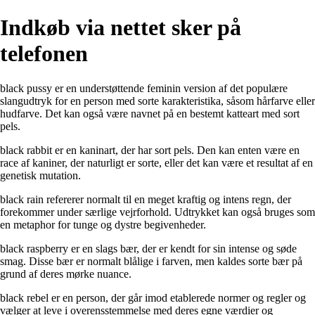
Indkøb via nettet sker på
telefonen
black pussy er en understøttende feminin version af det populære
slangudtryk for en person med sorte karakteristika, såsom hårfarve eller
hudfarve. Det kan også være navnet på en bestemt katteart med sort
pels.
black rabbit er en kaninart, der har sort pels. Den kan enten være en
race af kaniner, der naturligt er sorte, eller det kan være et resultat af en
genetisk mutation.
black rain refererer normalt til en meget kraftig og intens regn, der
forekommer under særlige vejrforhold. Udtrykket kan også bruges som
en metaphor for tunge og dystre begivenheder.
black raspberry er en slags bær, der er kendt for sin intense og søde
smag. Disse bær er normalt blålige i farven, men kaldes sorte bær på
grund af deres mørke nuance.
black rebel er en person, der går imod etablerede normer og regler og
vælger at leve i overensstemmelse med deres egne værdier og