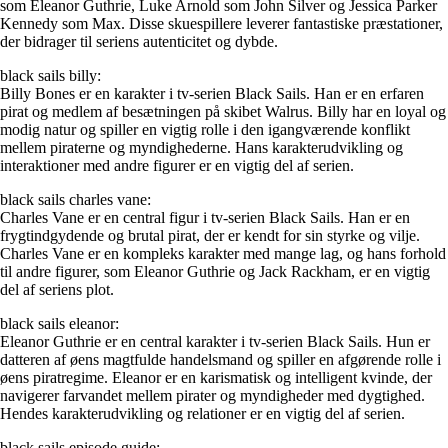
som Eleanor Guthrie, Luke Arnold som John Silver og Jessica Parker
Kennedy som Max. Disse skuespillere leverer fantastiske præstationer,
der bidrager til seriens autenticitet og dybde.
black sails billy:
Billy Bones er en karakter i tv-serien Black Sails. Han er en erfaren
pirat og medlem af besætningen på skibet Walrus. Billy har en loyal og
modig natur og spiller en vigtig rolle i den igangværende konflikt
mellem piraterne og myndighederne. Hans karakterudvikling og
interaktioner med andre figurer er en vigtig del af serien.
black sails charles vane:
Charles Vane er en central figur i tv-serien Black Sails. Han er en
frygtindgydende og brutal pirat, der er kendt for sin styrke og vilje.
Charles Vane er en kompleks karakter med mange lag, og hans forhold
til andre figurer, som Eleanor Guthrie og Jack Rackham, er en vigtig
del af seriens plot.
black sails eleanor:
Eleanor Guthrie er en central karakter i tv-serien Black Sails. Hun er
datteren af ​​øens magtfulde handelsmand og spiller en afgørende rolle i
øens piratregime. Eleanor er en karismatisk og intelligent kvinde, der
navigerer farvandet mellem pirater og myndigheder med dygtighed.
Hendes karakterudvikling og relationer er en vigtig del af serien.
black sails episode guide: