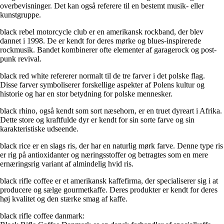
overbevisninger. Det kan også referere til en bestemt musik- eller
kunstgruppe.
black rebel motorcycle club er en amerikansk rockband, der blev
dannet i 1998. De er kendt for deres mørke og blues-inspirerede
rockmusik. Bandet kombinerer ofte elementer af garagerock og post-
punk revival.
black red white refererer normalt til de tre farver i det polske flag.
Disse farver symboliserer forskellige aspekter af Polens kultur og
historie og har en stor betydning for polske mennesker.
black rhino, også kendt som sort næsehorn, er en truet dyreart i Afrika.
Dette store og kraftfulde dyr er kendt for sin sorte farve og sin
karakteristiske udseende.
black rice er en slags ris, der har en naturlig mørk farve. Denne type ris
er rig på antioxidanter og næringsstoffer og betragtes som en mere
ernæringsrig variant af almindelig hvid ris.
black rifle coffee er et amerikansk kaffefirma, der specialiserer sig i at
producere og sælge gourmetkaffe. Deres produkter er kendt for deres
høj kvalitet og den stærke smag af kaffe.
black rifle coffee danmark: