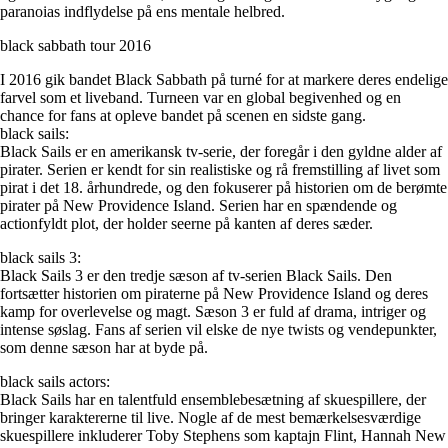
paranoias indflydelse på ens mentale helbred.
black sabbath tour 2016
I 2016 gik bandet Black Sabbath på turné for at markere deres endelige
farvel som et liveband. Turneen var en global begivenhed og en
chance for fans at opleve bandet på scenen en sidste gang.
black sails:
Black Sails er en amerikansk tv-serie, der foregår i den gyldne alder af
pirater. Serien er kendt for sin realistiske og rå fremstilling af livet som
pirat i det 18. århundrede, og den fokuserer på historien om de berømte
pirater på New Providence Island. Serien har en spændende og
actionfyldt plot, der holder seerne på kanten af ​​deres sæder.
black sails 3:
Black Sails 3 er den tredje sæson af tv-serien Black Sails. Den
fortsætter historien om piraterne på New Providence Island og deres
kamp for overlevelse og magt. Sæson 3 er fuld af drama, intriger og
intense søslag. Fans af serien vil elske de nye twists og vendepunkter,
som denne sæson har at byde på.
black sails actors:
Black Sails har en talentfuld ensemblebesætning af skuespillere, der
bringer karaktererne til live. Nogle af de mest bemærkelsesværdige
skuespillere inkluderer Toby Stephens som kaptajn Flint, Hannah New