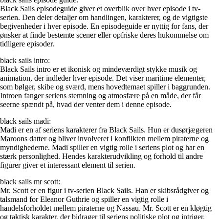
Black Sails episodeguide giver et overblik over hver episode i tv-
serien. Den deler detaljer om handlingen, karakterer, og de vigtigste
begivenheder i hver episode. En episodeguide er nyttig for fans, der
ønsker at finde bestemte scener eller opfriske deres hukommelse om
tidligere episoder.
black sails intro:
Black Sails intro er et ikonisk og mindeværdigt stykke musik og
animation, der indleder hver episode. Det viser maritime elementer,
som bølger, skibe og sværd, mens hovedtemaet spiller i baggrunden.
Introen fanger seriens stemning og atmosfære på en måde, der får
seerne spændt på, hvad der venter dem i denne episode.
black sails madi:
Madi er en af ​​seriens karakterer fra Black Sails. Hun er dusørjægeren
Maroons datter og bliver involveret i konflikten mellem piraterne og
myndighederne. Madi spiller en vigtig rolle i seriens plot og har en
stærk personlighed. Hendes karakterudvikling og forhold til andre
figurer giver et interessant element til serien.
black sails mr scott:
Mr. Scott er en figur i tv-serien Black Sails. Han er skibsrådgiver og
talsmand for Eleanor Guthrie og spiller en vigtig rolle i
handelsforholdet mellem piraterne og Nassau. Mr. Scott er en kløgtig
og taktisk karakter, der bidrager til seriens politiske plot og intriger.