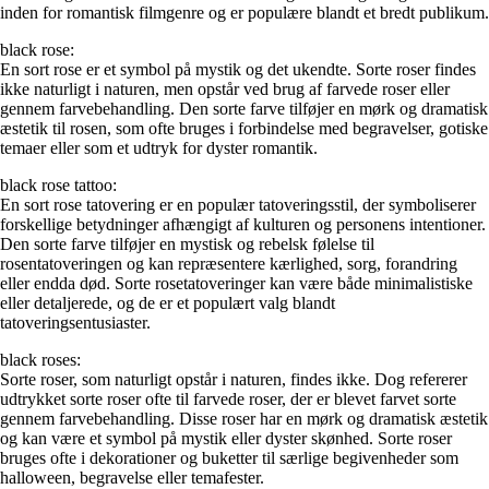
inden for romantisk filmgenre og er populære blandt et bredt publikum.
black rose:
En sort rose er et symbol på mystik og det ukendte. Sorte roser findes
ikke naturligt i naturen, men opstår ved brug af farvede roser eller
gennem farvebehandling. Den sorte farve tilføjer en mørk og dramatisk
æstetik til rosen, som ofte bruges i forbindelse med begravelser, gotiske
temaer eller som et udtryk for dyster romantik.
black rose tattoo:
En sort rose tatovering er en populær tatoveringsstil, der symboliserer
forskellige betydninger afhængigt af kulturen og personens intentioner.
Den sorte farve tilføjer en mystisk og rebelsk følelse til
rosentatoveringen og kan repræsentere kærlighed, sorg, forandring
eller endda død. Sorte rosetatoveringer kan være både minimalistiske
eller detaljerede, og de er et populært valg blandt
tatoveringsentusiaster.
black roses:
Sorte roser, som naturligt opstår i naturen, findes ikke. Dog refererer
udtrykket sorte roser ofte til farvede roser, der er blevet farvet sorte
gennem farvebehandling. Disse roser har en mørk og dramatisk æstetik
og kan være et symbol på mystik eller dyster skønhed. Sorte roser
bruges ofte i dekorationer og buketter til særlige begivenheder som
halloween, begravelse eller temafester.