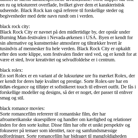
en ru og tekstureret overflade, hvilket giver dem et karakteristisk
udseende. Black Rock kan også referere til forskellige steder og
begivenheder med dette navn rundt om i verden.
black rock city:
Black Rock City er navnet på den midlertidige by, der opstår under
Burning Man-festivalen i Nevada-ørkenen i USA. Byen er kendt for
sin alternative og kunstneriske atmosfære og tiltrækker hvert år
tusindvis af mennesker fra hele verden. Black Rock City er opkaldt
efter den sorte klippe, som festivalen finder sted ved, og er kendt for at
være et sted, hvor kreativitet og selvudfoldelse er i centrum.
black rolex:
En sort Rolex er en variant af de luksuriøse ure fra mærket Rolex, der
er kendt for deres høje kvalitet og prestige. Sorte Rolex-ure har en
tidløs elegance og tilføjer et sofistikeret touch til ethvert outfit. De fås i
forskellige modeller og designs, så der er noget, der passer til enhver
smag og stil.
black romance movies:
Sorte romancefilm refererer til romantiske film, der har
afroamerikanske skuespillere og handler om kærlighed og relationer
inden for den sorte kultur. Disse film har ofte et unikt perspektiv og
fokuserer på temaer som identitet, race og samfundsmæssige
udfordringer. Sorte romancefilm har bidraget til mangfoldigheden