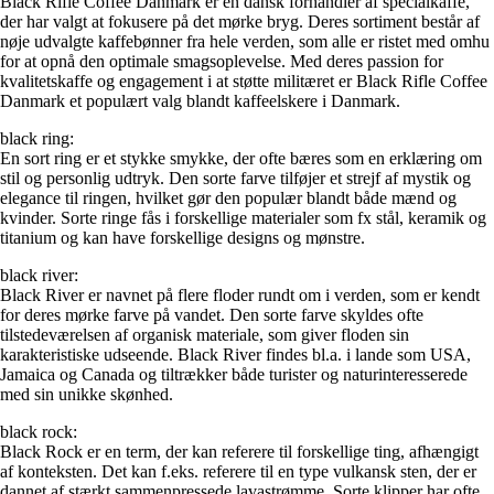
Black Rifle Coffee Danmark er en dansk forhandler af specialkaffe,
der har valgt at fokusere på det mørke bryg. Deres sortiment består af
nøje udvalgte kaffebønner fra hele verden, som alle er ristet med omhu
for at opnå den optimale smagsoplevelse. Med deres passion for
kvalitetskaffe og engagement i at støtte militæret er Black Rifle Coffee
Danmark et populært valg blandt kaffeelskere i Danmark.
black ring:
En sort ring er et stykke smykke, der ofte bæres som en erklæring om
stil og personlig udtryk. Den sorte farve tilføjer et strejf af mystik og
elegance til ringen, hvilket gør den populær blandt både mænd og
kvinder. Sorte ringe fås i forskellige materialer som fx stål, keramik og
titanium og kan have forskellige designs og mønstre.
black river:
Black River er navnet på flere floder rundt om i verden, som er kendt
for deres mørke farve på vandet. Den sorte farve skyldes ofte
tilstedeværelsen af organisk materiale, som giver floden sin
karakteristiske udseende. Black River findes bl.a. i lande som USA,
Jamaica og Canada og tiltrækker både turister og naturinteresserede
med sin unikke skønhed.
black rock:
Black Rock er en term, der kan referere til forskellige ting, afhængigt
af konteksten. Det kan f.eks. referere til en type vulkansk sten, der er
dannet af stærkt sammenpressede lavastrømme. Sorte klipper har ofte