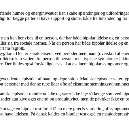
kiftende humør og energiniveauer kan skabe spændinger og udfordringer
gtigt for begge parter at have support og støtte, både fra hinanden og fra
, men kan henvises til en person, der har både bipolar lidelse og en pers
ler sig fra sociale normer. Når en person har både bipolar lidelse og e
rt fra fagfolk.
sygdom. Den er karakteriseret ved perioder med mani (overskud af energi,
r lidelse kan variere fra person til person, men typiske symptomer inkl
. Der findes også forskellige tests til at evaluere bipolar symptomer og 
lbagevendende episoder af mani og depression. Maniske episoder varer ty
, og personer med denne type lider ofte af ekstreme stemningssvingninger
 maniske episoder mindre udtalte og varer ikke lige så længe som ved bi
soder kan give øget energi og produktivitet, men de påvirker ikke en 
 at tage en bipolar test for at få en mere præcis vurdering af symptomer
 at have lidelsen. På dansk kaldes en bipolar test også en maniodepressiv