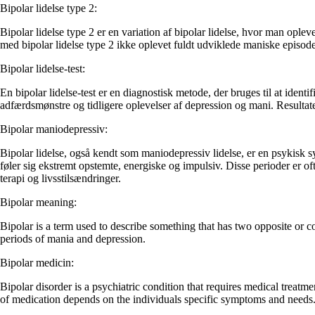
Bipolar lidelse type 2:
Bipolar lidelse type 2 er en variation af bipolar lidelse, hvor man opl
med bipolar lidelse type 2 ikke oplevet fuldt udviklede maniske episod
Bipolar lidelse-test:
En bipolar lidelse-test er en diagnostisk metode, der bruges til at ide
adfærdsmønstre og tidligere oplevelser af depression og mani. Resultate
Bipolar maniodepressiv:
Bipolar lidelse, også kendt som maniodepressiv lidelse, er en psykisk 
føler sig ekstremt opstemte, energiske og impulsiv. Disse perioder er of
terapi og livsstilsændringer.
Bipolar meaning:
Bipolar is a term used to describe something that has two opposite or con
periods of mania and depression.
Bipolar medicin:
Bipolar disorder is a psychiatric condition that requires medical treatm
of medication depends on the individuals specific symptoms and needs. I