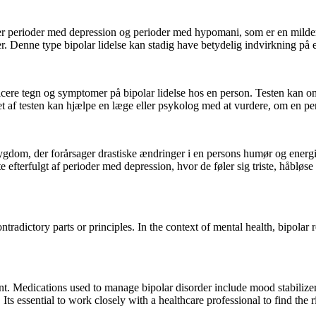
ever perioder med depression og perioder med hypomani, som er en milder
er. Denne type bipolar lidelse kan stadig have betydelig indvirkning på
ntificere tegn og symptomer på bipolar lidelse hos en person. Testen ka
t af testen kan hjælpe en læge eller psykolog med at vurdere, om en pers
sygdom, der forårsager drastiske ændringer i en persons humør og energ
te efterfulgt af perioder med depression, hvor de føler sig triste, håblø
tradictory parts or principles. In the context of mental health, bipolar r
ent. Medications used to manage bipolar disorder include mood stabilizer
ts essential to work closely with a healthcare professional to find the