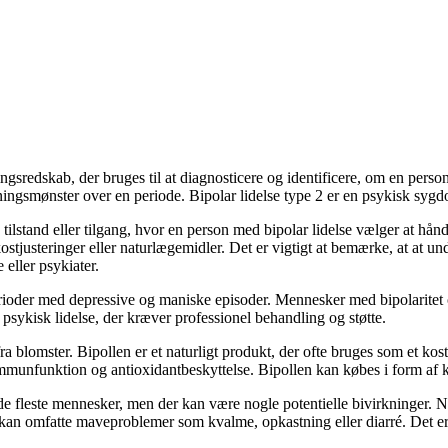
ingsredskab, der bruges til at diagnosticere og identificere, om en perso
ingsmønster over en periode. Bipolar lidelse type 2 er en psykisk sy
 tilstand eller tilgang, hvor en person med bipolar lidelse vælger at h
stjusteringer eller naturlægemidler. Det er vigtigt at bemærke, at at und
eller psykiater.
e perioder med depressive og maniske episoder. Mennesker med bipolarit
ig psykisk lidelse, der kræver professionel behandling og støtte.
 fra blomster. Bipollen er et naturligt produkt, der ofte bruges som et k
unfunktion og antioxidantbeskyttelse. Bipollen kan købes i form af kapsl
 de fleste mennesker, men der kan være nogle potentielle bivirkninger.
an omfatte maveproblemer som kvalme, opkastning eller diarré. Det er v