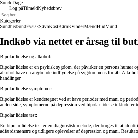
Sunde
Dage
Log på
Tilmeld
Nyhedsbrev
Kategorier
Sundhed
Sind
Fysisk
Søvn
Kost
Børn
Kvinder
Mænd
Hud
Mund
Indkøb via nettet er årsag til bu
Bipolar lidelse og alkohol:
Bipolar lidelse er en psykisk sygdom, der påvirker en persons humør og
alkohol have en afgørende indflydelse på sygdommens forløb. Alkohol k
handlinger.
Bipolar lidelse symptomer:
Bipolar lidelse er kendetegnet ved at have perioder med mani og perio
anden side, symptomerne på depression ved bipolar lidelse inkluderer tr
Bipolar lidelse test:
En bipolar lidelse test er en diagnostisk metode, der bruges til at ide
adfærdsmønstre og tidligere oplevelser af depression og mani. Resultate