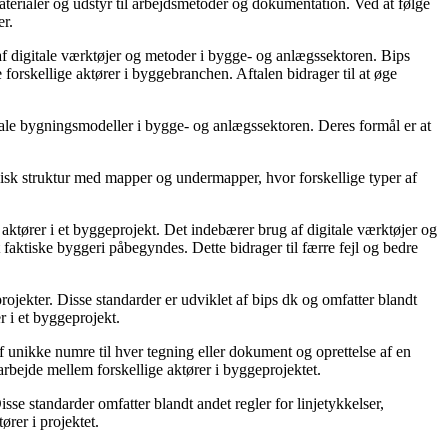
 materialer og udstyr til arbejdsmetoder og dokumentation. Ved at følge
er.
f digitale værktøjer og metoder i bygge- og anlægssektoren. Bips
orskellige aktører i byggebranchen. Aftalen bidrager til at øge
tale bygningsmodeller i bygge- og anlægssektoren. Deres formål er at
rkisk struktur med mapper og undermapper, hvor forskellige typer af
 aktører i et byggeprojekt. Det indebærer brug af digitale værktøjer og
t faktiske byggeri påbegyndes. Dette bidrager til færre fejl og bedre
ojekter. Disse standarder er udviklet af bips dk og omfatter blandt
r i et byggeprojekt.
 unikke numre til hver tegning eller dokument og oprettelse af en
arbejde mellem forskellige aktører i byggeprojektet.
sse standarder omfatter blandt andet regler for linjetykkelser,
ører i projektet.