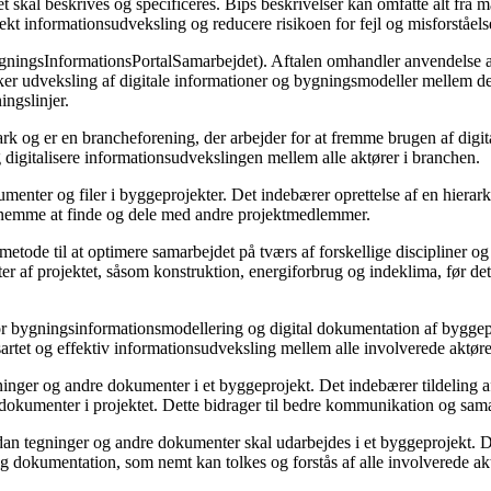
iet skal beskrives og specificeres. Bips beskrivelser kan omfatte alt fra
ekt informationsudveksling og reducere risikoen for fejl og misforståels
ygningsInformationsPortalSamarbejdet). Aftalen omhandler anvendelse a
er udveksling af digitale informationer og bygningsmodeller mellem de f
ingslinjer.
rk og er en brancheforening, der arbejder for at fremme brugen af digi
g digitalisere informationsudvekslingen mellem alle aktører i branchen.
umenter og filer i byggeprojekter. Det indebærer oprettelse af en hiera
r nemme at finde og dele med andre projektmedlemmer.
etode til at optimere samarbejdet på tværs af forskellige discipliner og
kter af projektet, såsom konstruktion, energiforbrug og indeklima, før de
 for bygningsinformationsmodellering og digital dokumentation af byggepr
nsartet og effektiv informationsudveksling mellem alle involverede aktøre
nger og andre dokumenter i et byggeprojekt. Det indebærer tildeling af
e dokumenter i projektet. Dette bidrager til bedre kommunikation og sam
rdan tegninger og andre dokumenter skal udarbejdes i et byggeprojekt. Di
lig dokumentation, som nemt kan tolkes og forstås af alle involverede akt