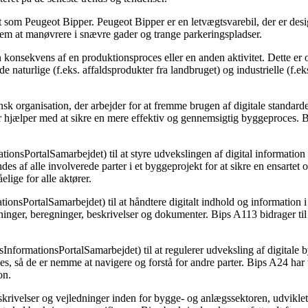
endt som Peugeot Bipper. Peugeot Bipper er en letvægtsvarebil, der er de
nem at manøvrere i snævre gader og trange parkeringspladser.
 en konsekvens af en produktionsproces eller en anden aktivitet. Dette e
 naturlige (f.eks. affaldsprodukter fra landbruget) og industrielle (f.ek
sk organisation, der arbejder for at fremme brugen af digitale standar
der hjælper med at sikre en mere effektiv og gennemsigtig byggeproces.
ionsPortalSamarbejdet) til at styre udvekslingen af digital informatio
s af alle involverede parter i et byggeprojekt for at sikre en ensartet 
lige for alle aktører.
ionsPortalSamarbejdet) til at håndtere digitalt indhold og information 
egninger, beregninger, beskrivelser og dokumenter. Bips A113 bidrager t
sInformationsPortalSamarbejdet) til at regulerer udveksling af digital
 så de er nemme at navigere og forstå for andre parter. Bips A24 har til
on.
beskrivelser og vejledninger inden for bygge- og anlægssektoren, udvikl