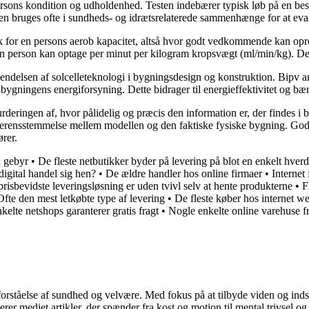
n persons kondition og udholdenhed. Testen indebærer typisk løb på en be
testen bruges ofte i sundheds- og idrætsrelaterede sammenhænge for at ev
ryk for en persons aerob kapacitet, altså hvor godt vedkommende kan opr
lt, en person kan optage per minut per kilogram kropsvægt (ml/min/kg). D
vendelsen af solcelleteknologi i bygningsdesign og konstruktion. Bipv a
l bygningens energiforsyning. Dette bidrager til energieffektivitet og bæ
vurderingen af, hvor pålidelig og præcis den information er, der findes 
erensstemmelse mellem modellen og den faktiske fysiske bygning. God b
rer.
n gebyr
•
De fleste netbutikker byder på levering på blot en enkelt hver
igital handel sig hen?
•
De ældre handler hos online firmaer
•
Internet
risbevidste leveringsløsning er uden tvivl selv at hente produkterne
•
F
Ofte den mest letkøbte type af levering
•
De fleste køber hos internet w
kelte netshops garanterer gratis fragt
•
Nogle enkelte online varehuse 
orståelse af sundhed og velvære. Med fokus på at tilbyde viden og indsig
r mediet artikler, der spænder fra kost og motion til mental trivsel og 