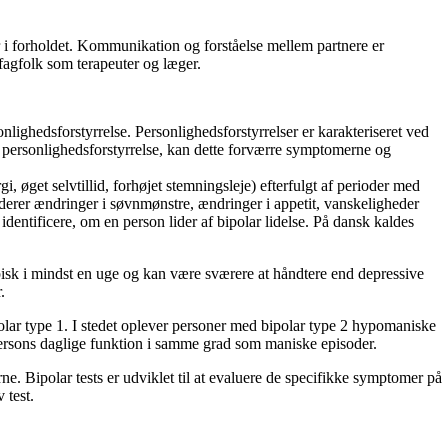
 i forholdet. Kommunikation og forståelse mellem partnere er
 fagfolk som terapeuter og læger.
onlighedsforstyrrelse. Personlighedsforstyrrelser er karakteriseret ved
n personlighedsforstyrrelse, kan dette forværre symptomerne og
 øget selvtillid, forhøjet stemningsleje) efterfulgt af perioder med
uderer ændringer i søvnmønstre, ændringer i appetit, vanskeligheder
identificere, om en person lider af bipolar lidelse. På dansk kaldes
pisk i mindst en uge og kan være sværere at håndtere end depressive
.
polar type 1. I stedet oplever personer med bipolar type 2 hypomaniske
persons daglige funktion i samme grad som maniske episoder.
ne. Bipolar tests er udviklet til at evaluere de specifikke symptomer på
 test.