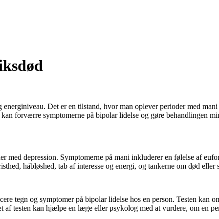
tiksdød
 energiniveau. Det er en tilstand, hvor man oplever perioder med mani 
an forværre symptomerne på bipolar lidelse og gøre behandlingen mindr
der med depression. Symptomerne på mani inkluderer en følelse af eufo
isthed, håbløshed, tab af interesse og energi, og tankerne om død eller
ntificere tegn og symptomer på bipolar lidelse hos en person. Testen ka
t af testen kan hjælpe en læge eller psykolog med at vurdere, om en pers