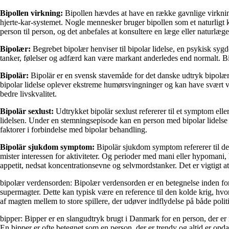
Bipollen virkning:
Bipollen hævdes at have en række gavnlige virknin
hjerte-kar-systemet. Nogle mennesker bruger bipollen som et naturligt ko
person til person, og det anbefales at konsultere en læge eller naturlæ
Bipolær:
Begrebet bipolær henviser til bipolar lidelse, en psykisk sy
tanker, følelser og adfærd kan være markant anderledes end normalt. Bi
Bipolär:
Bipolär er en svensk stavemåde for det danske udtryk bipolær
bipolar lidelse oplever ekstreme humørsvingninger og kan have svært ve
bedre livskvalitet.
Bipolär sexlust:
Udtrykket bipolär sexlust refererer til et symptom eller
lidelsen. Under en stemningsepisode kan en person med bipolar lidelse o
faktorer i forbindelse med bipolar behandling.
Bipolär sjukdom symptom:
Bipolär sjukdom symptom refererer til de 
mister interessen for aktiviteter. Og perioder med mani eller hypoman
appetit, nedsat koncentrationsevne og selvmordstanker. Det er vigtigt 
bipolær verdensorden: Bipolær verdensorden er en betegnelse inden for 
supermagter. Dette kan typisk være en reference til den kolde krig, 
af magten mellem to store spillere, der udøver indflydelse på både pol
bipper: Bipper er en slangudtryk brugt i Danmark for en person, der e
En bipper er ofte betegnet som en person, der er trendy og altid er opda