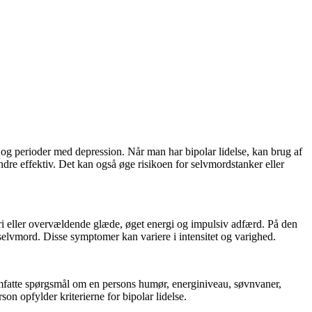
og perioder med depression. Når man har bipolar lidelse, kan brug af
e effektiv. Det kan også øge risikoen for selvmordstanker eller
ri eller overvældende glæde, øget energi og impulsiv adfærd. På den
 selvmord. Disse symptomer kan variere i intensitet og varighed.
n omfatte spørgsmål om en persons humør, energiniveau, søvnvaner,
on opfylder kriterierne for bipolar lidelse.