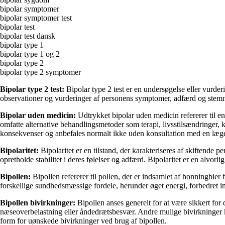
bipolar symptomer
bipolar symptomer test
bipolar test
bipolar test dansk
bipolar type 1
bipolar type 1 og 2
bipolar type 2
bipolar type 2 symptomer
Bipolar type 2 test:
Bipolar type 2 test er en undersøgelse eller vurder
observationer og vurderinger af personens symptomer, adfærd og stemn
Bipolar uden medicin:
Udtrykket bipolar uden medicin refererer til en
omfatte alternative behandlingsmetoder som terapi, livsstilsændringer, ko
konsekvenser og anbefales normalt ikke uden konsultation med en læge 
Bipolaritet:
Bipolaritet er en tilstand, der karakteriseres af skiftend
opretholde stabilitet i deres følelser og adfærd. Bipolaritet er en alvorl
Bipollen:
Bipollen refererer til pollen, der er indsamlet af honningbier
forskellige sundhedsmæssige fordele, herunder øget energi, forbedret imm
Bipollen bivirkninger:
Bipollen anses generelt for at være sikkert for
næseoverbelastning eller åndedrætsbesvær. Andre mulige bivirkninger k
form for uønskede bivirkninger ved brug af bipollen.