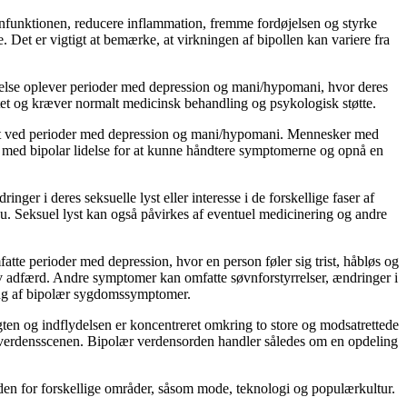
nfunktionen, reducere inflammation, fremme fordøjelsen og styrke
 Det er vigtigt at bemærke, at virkningen af bipollen kan variere fra
idelse oplever perioder med depression og mani/hypomani, hvor deres
itet og kræver normalt medicinsk behandling og psykologisk støtte.
egnet ved perioder med depression og mani/hypomani. Mennesker med
on med bipolar lidelse for at kunne håndtere symptomerne og opnå en
ger i deres seksuelle lyst eller interesse i de forskellige faser af
au. Seksuel lyst kan også påvirkes af eventuel medicinering og andre
tte perioder med depression, hvor en person føler sig trist, håbløs og
iv adfærd. Andre symptomer kan omfatte søvnforstyrrelser, ændringer i
dling af bipolær sygdomssymptomer.
gten og indflydelsen er koncentreret omkring to store og modsatrettede
å verdensscenen. Bipolær verdensorden handler således om en opdeling
den for forskellige områder, såsom mode, teknologi og populærkultur.