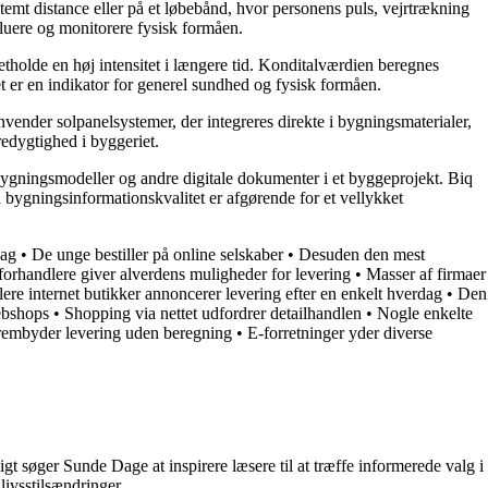
stemt distance eller på et løbebånd, hvor personens puls, vejrtrækning
aluere og monitorere fysisk formåen.
etholde en høj intensitet i længere tid. Konditalværdien beregnes
et er en indikator for generel sundhed og fysisk formåen.
nvender solpanelsystemer, der integreres direkte i bygningsmaterialer,
redygtighed i byggeriet.
i bygningsmodeller og andre digitale dokumenter i et byggeprojekt. Biq
ygningsinformationskvalitet er afgørende for et vellykket
dag
•
De unge bestiller på online selskaber
•
Desuden den mest
 forhandlere giver alverdens muligheder for levering
•
Masser af firmaer
lere internet butikker annoncerer levering efter en enkelt hverdag
•
Den
ebshops
•
Shopping via nettet udfordrer detailhandlen
•
Nogle enkelte
frembyder levering uden beregning
•
E-forretninger yder diverse
t søger Sunde Dage at inspirere læsere til at træffe informerede valg i
livsstilsændringer.