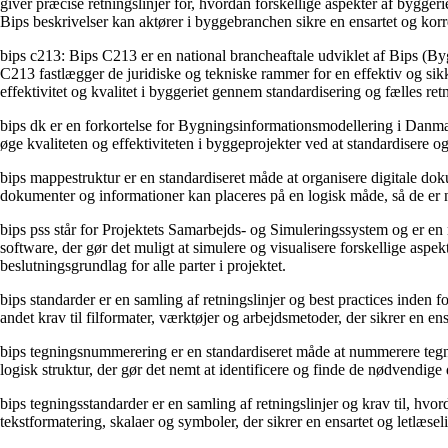
giver præcise retningslinjer for, hvordan forskellige aspekter af bygger
Bips beskrivelser kan aktører i byggebranchen sikre en ensartet og korr
bips c213: Bips C213 er en national brancheaftale udviklet af Bips (B
C213 fastlægger de juridiske og tekniske rammer for en effektiv og sikk
effektivitet og kvalitet i byggeriet gennem standardisering og fælles retn
bips dk er en forkortelse for Bygningsinformationsmodellering i Danma
øge kvaliteten og effektiviteten i byggeprojekter ved at standardisere o
bips mappestruktur er en standardiseret måde at organisere digitale dok
dokumenter og informationer kan placeres på en logisk måde, så de e
bips pss står for Projektets Samarbejds- og Simuleringssystem og er en m
software, der gør det muligt at simulere og visualisere forskellige aspe
beslutningsgrundlag for alle parter i projektet.
bips standarder er en samling af retningslinjer og best practices inden
andet krav til filformater, værktøjer og arbejdsmetoder, der sikrer en e
bips tegningsnummerering er en standardiseret måde at nummerere tegni
logisk struktur, der gør det nemt at identificere og finde de nødvendig
bips tegningsstandarder er en samling af retningslinjer og krav til, hvo
tekstformatering, skalaer og symboler, der sikrer en ensartet og letlæse