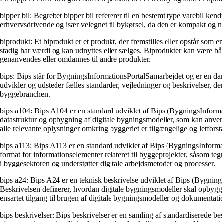
bipper bil: Begrebet bipper bil refererer til en bestemt type varebil k
erhvervsdrivende og især velegnet til bykørsel, da den er kompakt og 
biprodukt: Et biprodukt er et produkt, der fremstilles eller opstår som
stadig har værdi og kan udnyttes eller sælges. Biprodukter kan være både
genanvendes eller omdannes til andre produkter.
bips: Bips står for BygningsInformationsPortalSamarbejdet og er en dan
udvikler og udsteder fælles standarder, vejledninger og beskrivelser, 
byggebranchen.
bips a104: Bips A104 er en standard udviklet af Bips (BygningsInformat
datastruktur og opbygning af digitale bygningsmodeller, som kan anvende
alle relevante oplysninger omkring byggeriet er tilgængelige og letforståe
bips a113: Bips A113 er en standard udviklet af Bips (BygningsInformat
format for informationselementer relateret til byggeprojekter, såsom t
i byggesektoren og understøtter digitale arbejdsmetoder og processer.
bips a24: Bips A24 er en teknisk beskrivelse udviklet af Bips (Bygning
Beskrivelsen definerer, hvordan digitale bygningsmodeller skal opbygges,
ensartet tilgang til brugen af digitale bygningsmodeller og dokumentati
bips beskrivelser: Bips beskrivelser er en samling af standardiserede 