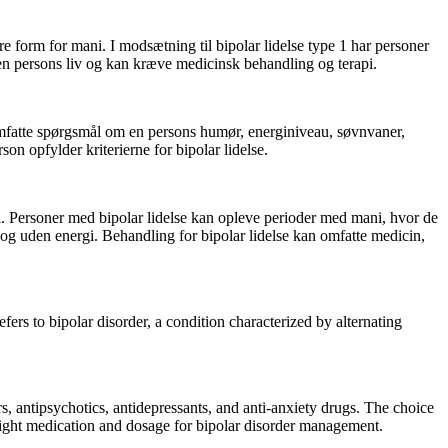
e form for mani. I modsætning til bipolar lidelse type 1 har personer
 en persons liv og kan kræve medicinsk behandling og terapi.
n omfatte spørgsmål om en persons humør, energiniveau, søvnvaner,
on opfylder kriterierne for bipolar lidelse.
i. Personer med bipolar lidelse kan opleve perioder med mani, hvor de
se og uden energi. Behandling for bipolar lidelse kan omfatte medicin,
efers to bipolar disorder, a condition characterized by alternating
s, antipsychotics, antidepressants, and anti-anxiety drugs. The choice
 right medication and dosage for bipolar disorder management.