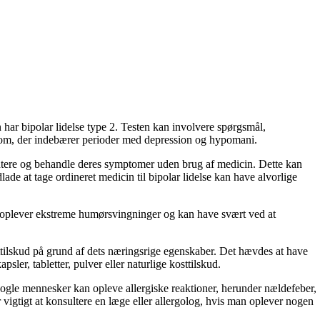
n har bipolar lidelse type 2. Testen kan involvere spørgsmål,
gdom, der indebærer perioder med depression og hypomani.
åndtere og behandle deres symptomer uden brug af medicin. Dette kan
lade at tage ordineret medicin til bipolar lidelse kan have alvorlige
et oplever ekstreme humørsvingninger og kan have svært ved at
osttilskud på grund af dets næringsrige egenskaber. Det hævdes at have
er, tabletter, pulver eller naturlige kosttilskud.
 Nogle mennesker kan opleve allergiske reaktioner, herunder nældefeber,
igtigt at konsultere en læge eller allergolog, hvis man oplever nogen