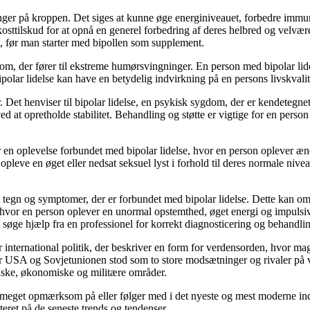
ger på kroppen. Det siges at kunne øge energiniveauet, forbedre immu
sttilskud for at opnå en generel forbedring af deres helbred og velvære.
ge, før man starter med bipollen som supplement.
gdom, der fører til ekstreme humørsvingninger. En person med bipolar l
polar lidelse kan have en betydelig indvirkning på en persons livskval
. Det henviser til bipolar lidelse, en psykisk sygdom, der er kendet
d at opretholde stabilitet. Behandling og støtte er vigtige for en pers
 en oplevelse forbundet med bipolar lidelse, hvor en person oplever ændrin
pleve en øget eller nedsat seksuel lyst i forhold til deres normale nive
tegn og symptomer, der er forbundet med bipolar lidelse. Dette kan omfa
i, hvor en person oplever en unormal opstemthed, øget energi og impuls
at søge hjælp fra en professionel for korrekt diagnosticering og behan
international politik, der beskriver en form for verdensorden, hvor ma
hvor USA og Sovjetunionen stod som to store modsætninger og rivaler p
itiske, økonomiske og militære områder.
r meget opmærksom på eller følger med i det nyeste og mest moderne in
teret på de seneste trends og tendenser.