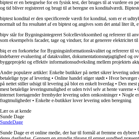
biptest er en betegnelse for en fysisk test, der bruges til at vurdere e
og tid bliver registreret og brugt til at beregne en konditalværdi. Bip
biptest kondital er den specificerede værdi for kondital, som er et udt
normalt ud fra resultatet af en biptest og angives som det antal liter i
bipv står for Bygningsintegreret Solcellevirksomhed og refererer til an
som eksempelvis facader, tage og vinduer, for at generere elektricitet ti
biq er en forkortelse for Bygningsinformationskvalitet og refererer til 
indebærer evaluering af datakvalitet, dokumentationsnøjagtighed og ov
byggeprojekt og effektiv informationsudveksling mellem projektets aktø
Andre populære artikler:
Enkelte butikker på nettet sikrer levering ude
betalelige type af levering
•
Online handel stiger stødt
•
Hvor bevæger d
på nettet stiller udsigt til levering på blot en enkelt hverdag
•
Den mest p
mest betalelige leveringsmulighed er uden tvivl selv at hente varerne
•
internet foretagender frembyder levering uden omkostninger
•
Nogle en
fragtmuligheder
•
Enkelte e-butikker lover levering uden beregning
Lær os at kende
Sunde Dage
Sunde
Dage
Sunde Dage er et online medie, der har til formål at fremme en dybere f
deres dagligdag. Gennem en grundig tilgang til emnet sundhed præsentere