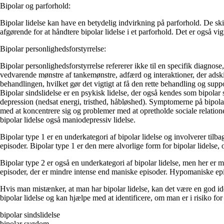
Bipolar og parforhold:
Bipolar lidelse kan have en betydelig indvirkning på parforhold. De s
afgørende for at håndtere bipolar lidelse i et parforhold. Det er også vi
Bipolar personlighedsforstyrrelse:
Bipolar personlighedsforstyrrelse refererer ikke til en specifik diagnose
vedvarende mønstre af tankemønstre, adfærd og interaktioner, der adskil
behandlingen, hvilket gør det vigtigt at få den rette behandling og suppo
Bipolar sindslidelse er en psykisk lidelse, der også kendes som bipolar 
depression (nedsat energi, tristhed, håbløshed). Symptomerne på bipola
med at koncentrere sig og problemer med at opretholde sociale relationer
bipolar lidelse også maniodepressiv lidelse.
Bipolar type 1 er en underkategori af bipolar lidelse og involverer ti
episoder. Bipolar type 1 er den mere alvorlige form for bipolar lidelse
Bipolar type 2 er også en underkategori af bipolar lidelse, men her er
episoder, der er mindre intense end maniske episoder. Hypomaniske epi
Hvis man mistænker, at man har bipolar lidelse, kan det være en god idé
bipolar lidelse og kan hjælpe med at identificere, om man er i risiko for
bipolar sindslidelse
bipolar sygdom