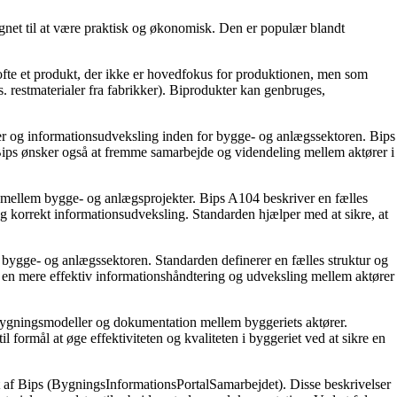
signet til at være praktisk og økonomisk. Den er populær blandt
r ofte et produkt, der ikke er hovedfokus for produktionen, men som
s. restmaterialer fra fabrikker). Biprodukter kan genbruges,
der og informationsudveksling inden for bygge- og anlægssektoren. Bips
 Bips ønsker også at fremme samarbejde og videndeling mellem aktører i
n mellem bygge- og anlægsprojekter. Bips A104 beskriver en fælles
og korrekt informationsudveksling. Standarden hjælper med at sikre, at
i bygge- og anlægssektoren. Standarden definerer en fælles struktur og
il en mere effektiv informationshåndtering og udveksling mellem aktører
e bygningsmodeller og dokumentation mellem byggeriets aktører.
 formål at øge effektiviteten og kvaliteten i byggeriet ved at sikre en
et af Bips (BygningsInformationsPortalSamarbejdet). Disse beskrivelser