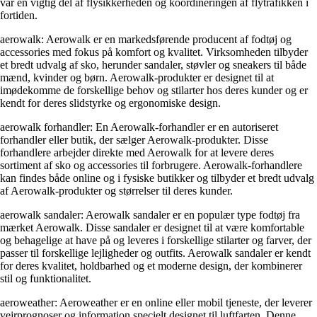
var en vigtig del af flysikkerheden og koordineringen af flytrafikken i
fortiden.
aerowalk: Aerowalk er en markedsførende producent af fodtøj og
accessories med fokus på komfort og kvalitet. Virksomheden tilbyder
et bredt udvalg af sko, herunder sandaler, støvler og sneakers til både
mænd, kvinder og børn. Aerowalk-produkter er designet til at
imødekomme de forskellige behov og stilarter hos deres kunder og er
kendt for deres slidstyrke og ergonomiske design.
aerowalk forhandler: En Aerowalk-forhandler er en autoriseret
forhandler eller butik, der sælger Aerowalk-produkter. Disse
forhandlere arbejder direkte med Aerowalk for at levere deres
sortiment af sko og accessories til forbrugere. Aerowalk-forhandlere
kan findes både online og i fysiske butikker og tilbyder et bredt udvalg
af Aerowalk-produkter og størrelser til deres kunder.
aerowalk sandaler: Aerowalk sandaler er en populær type fodtøj fra
mærket Aerowalk. Disse sandaler er designet til at være komfortable
og behagelige at have på og leveres i forskellige stilarter og farver, der
passer til forskellige lejligheder og outfits. Aerowalk sandaler er kendt
for deres kvalitet, holdbarhed og et moderne design, der kombinerer
stil og funktionalitet.
aeroweather: Aeroweather er en online eller mobil tjeneste, der leverer
vejrprognoser og information specielt designet til luftfarten. Denne