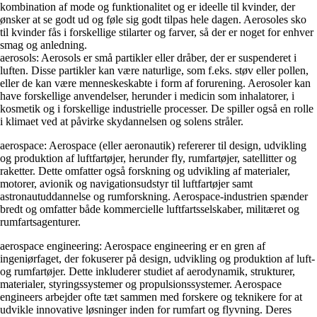
kombination af mode og funktionalitet og er ideelle til kvinder, der
ønsker at se godt ud og føle sig godt tilpas hele dagen. Aerosoles sko
til kvinder fås i forskellige stilarter og farver, så der er noget for enhver
smag og anledning.
aerosols: Aerosols er små partikler eller dråber, der er suspenderet i
luften. Disse partikler kan være naturlige, som f.eks. støv eller pollen,
eller de kan være menneskeskabte i form af forurening. Aerosoler kan
have forskellige anvendelser, herunder i medicin som inhalatorer, i
kosmetik og i forskellige industrielle processer. De spiller også en rolle
i klimaet ved at påvirke skydannelsen og solens stråler.
aerospace: Aerospace (eller aeronautik) refererer til design, udvikling
og produktion af luftfartøjer, herunder fly, rumfartøjer, satellitter og
raketter. Dette omfatter også forskning og udvikling af materialer,
motorer, avionik og navigationsudstyr til luftfartøjer samt
astronautuddannelse og rumforskning. Aerospace-industrien spænder
bredt og omfatter både kommercielle luftfartsselskaber, militæret og
rumfartsagenturer.
aerospace engineering: Aerospace engineering er en gren af
ingeniørfaget, der fokuserer på design, udvikling og produktion af luft-
og rumfartøjer. Dette inkluderer studiet af aerodynamik, strukturer,
materialer, styringssystemer og propulsionssystemer. Aerospace
engineers arbejder ofte tæt sammen med forskere og teknikere for at
udvikle innovative løsninger inden for rumfart og flyvning. Deres