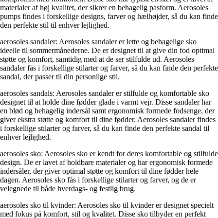
materialer af høj kvalitet, der sikrer en behagelig pasform. Aerosoles
pumps findes i forskellige designs, farver og hælhøjder, så du kan finde
den perfekte stil til enhver lejlighed.
aerosoles sandaler: Aerosoles sandaler er lette og behagelige sko
ideelle til sommermånederne. De er designet til at give din fod optimal
støtte og komfort, samtidig med at de ser stilfulde ud. Aerosoles
sandaler fås i forskellige stilarter og farver, så du kan finde den perfekte
sandal, der passer til din personlige stil.
aerosoles sandals: Aerosoles sandaler er stilfulde og komfortable sko
designet til at holde dine fødder glade i varmt vejr. Disse sandaler har
en blød og behagelig indersål samt ergonomisk formede fodsenge, der
giver ekstra støtte og komfort til dine fødder. Aerosoles sandaler findes
i forskellige stilarter og farver, så du kan finde den perfekte sandal til
enhver lejlighed.
aerosoles sko: Aerosoles sko er kendt for deres komfortable og stilfulde
design. De er lavet af holdbare materialer og har ergonomisk formede
indersåler, der giver optimal støtte og komfort til dine fødder hele
dagen. Aerosoles sko fås i forskellige stilarter og farver, og de er
velegnede til både hverdags- og festlig brug.
aerosoles sko til kvinder: Aerosoles sko til kvinder er designet specielt
med fokus på komfort, stil og kvalitet. Disse sko tilbyder en perfekt