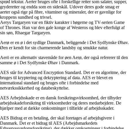
sprød tekstur. Aerter bruges ofte i forskellige retter som salater, supper,
gryderetter og endda som en sideskål. Udover deres gode smag er
aerter også rige på fibre, vitaminer og mineraler, der er gavnlige for
kroppens sundhed og trivsel.
Aerys Targaryen var en fiktiv karakter i bøgerne og TV-serien Game
of Thrones. Han var den gale konge af Westeros og blev efterfulgt af
sin søn, Rhaegar Targaryen.
Aerø er en ø i det sydlige Danmark, beliggende i Det Sydfynske Øhav.
Øen er kendt for sin charmerende landsby og smukke natur.
Aerö er en alternativ stavemåde for øen Aerø, der også refererer til den
samme ø i Det Sydfynske Øhav i Danmark.
AES står for Advanced Encryption Standard. Det er en algoritme, der
bruges til kryptering og dekryptering af data. AES er blevet en
international standard og bruges ofte i forbindelse med
netværkssikkerhed og databeskyttelse.
AES Arbejdsskade er en dansk forsikringsvirksomhed, der tilbyder
arbejdsskadeforsikring til virksomheder og deres medarbejdere. De
hjælper med at dække omkostninger i tilfælde af arbejdsskader.
AES Bidrag er en betaling, der skal foretages af arbejdsgivere i
Danmark. Det er et bidrag til AES (Arbejdsmarkedets
Erhvervssygdomsforsikring), der dækker omkostninger i forbindelse