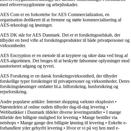
med erhvervssygdomme og arbejdsskader.
AES Com er en forkortelse for AES Commercialization, en
organisation dedikeret til at fremme og støtte kommercialisering af
AES-teknologi og løsninger.
AES DK står for AES Danmark. Det er et forsikringsselskab, der
tilbyder en bred vifte af forsikringsprodukter til både privatpersoner og
virksomheder.
AES Encryption er en metode til at kryptere og sikre data ved brug af
AES-algoritmen. Det bruges til at beskytte følsomme oplysninger mod
uautoriseret adgang og tyveri.
AES Forsikring er en dansk forsikringsvirksomhed, der tilbyder
forskellige typer forsikringer til privatpersoner og virksomheder. Deres
forsikringsløsninger omfatter bl.a. bilforsikring, husforsikring og
rejseforsikring.
Andre populære artikler:
Internet shopping vækster eksplosivt
•
Størstedelen af online outlets tilbyder dag-til-dag levering
•
Webbutikker i Danmark tildeler diverse leveringsmidler
•
I mange
tilfælde den billigste mulighed for levering
•
Mange bestiller via
netshops
•
Mange gange den billigste løsning til levering
•
Enkelte e-
forhandlere yder gebyrfri levering
•
Hvor er vi på vej hen med e-