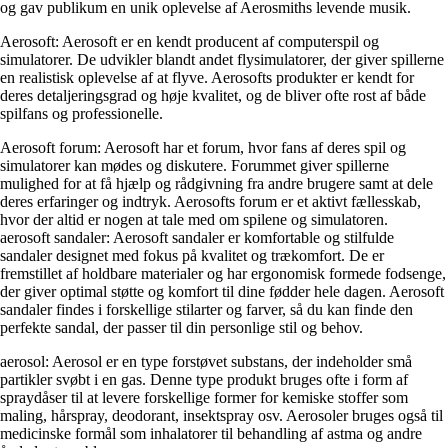
og gav publikum en unik oplevelse af Aerosmiths levende musik.
Aerosoft: Aerosoft er en kendt producent af computerspil og
simulatorer. De udvikler blandt andet flysimulatorer, der giver spillerne
en realistisk oplevelse af at flyve. Aerosofts produkter er kendt for
deres detaljeringsgrad og høje kvalitet, og de bliver ofte rost af både
spilfans og professionelle.
Aerosoft forum: Aerosoft har et forum, hvor fans af deres spil og
simulatorer kan mødes og diskutere. Forummet giver spillerne
mulighed for at få hjælp og rådgivning fra andre brugere samt at dele
deres erfaringer og indtryk. Aerosofts forum er et aktivt fællesskab,
hvor der altid er nogen at tale med om spilene og simulatoren.
aerosoft sandaler: Aerosoft sandaler er komfortable og stilfulde
sandaler designet med fokus på kvalitet og trækomfort. De er
fremstillet af holdbare materialer og har ergonomisk formede fodsenge,
der giver optimal støtte og komfort til dine fødder hele dagen. Aerosoft
sandaler findes i forskellige stilarter og farver, så du kan finde den
perfekte sandal, der passer til din personlige stil og behov.
aerosol: Aerosol er en type forstøvet substans, der indeholder små
partikler svøbt i en gas. Denne type produkt bruges ofte i form af
spraydåser til at levere forskellige former for kemiske stoffer som
maling, hårspray, deodorant, insektspray osv. Aerosoler bruges også til
medicinske formål som inhalatorer til behandling af astma og andre