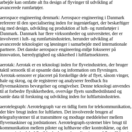
arbejde kan omfatte alt fra design af flyvinger til udvikling af
avancerede rumfartøjer.
aerospace engineering denmark: Aerospace engineering i Danmark
refererer til den specialisering inden for ingeniørfaget, der beskæftiger
sig med design, udvikling og produktion af luft- og rumfartøjer i
Danmark. Danmark har flere virksomheder og universiteter, der er
involveret i luft- og rumfartsindustrien, herunder udvikling af
avancerede teknologier og løsninger i samarbejde med internationale
partnere. Det danske aerospace engineering-miljø fokuserer på
innovation, bæredygtighed og sikkerhed i luftfartssektoren.
aerotak: Aerotak er en teknologi inden for flyveindustrien, der bruger
taktil sensorik til at opsamle data og information om flyvningen.
Aerotak-sensorer er placeret på forskellige dele af flyet, såsom vinger,
hale og skrog, og de registrerer og analyserer feedback fra
flyvemaskinens bevægelser og omgivelser. Denne teknologi anvendes
til at forbedre flysikkerheden, overvåge flyets sundhedstilstand og
samle data til forskning og udvikling inden for luftfartsindustrien.
aerotelegraph: Aerotelegraph var en tidlig form for telekommunikation,
der blev brugt inden for luftfarten. Det involverede brugen af
telegrafsystemer til at transmittere og modtage meddelelser mellem
flyvemaskiner og jordstationer. Aerotelegraph-systemet blev brugt til
kommunikation mellem piloter og lufthavne eller kontroltårne, og det