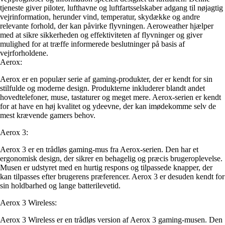
tjeneste giver piloter, lufthavne og luftfartsselskaber adgang til nøjagtig
vejrinformation, herunder vind, temperatur, skydække og andre
relevante forhold, der kan påvirke flyvningen. Aeroweather hjælper
med at sikre sikkerheden og effektiviteten af flyvninger og giver
mulighed for at træffe informerede beslutninger på basis af
vejrforholdene.
Aerox:
Aerox er en populær serie af gaming-produkter, der er kendt for sin
stilfulde og moderne design. Produkterne inkluderer blandt andet
hovedtelefoner, muse, tastaturer og meget mere. Aerox-serien er kendt
for at have en høj kvalitet og ydeevne, der kan imødekomme selv de
mest krævende gamers behov.
Aerox 3:
Aerox 3 er en trådløs gaming-mus fra Aerox-serien. Den har et
ergonomisk design, der sikrer en behagelig og præcis brugeroplevelse.
Musen er udstyret med en hurtig respons og tilpassede knapper, der
kan tilpasses efter brugerens præferencer. Aerox 3 er desuden kendt for
sin holdbarhed og lange batterilevetid.
Aerox 3 Wireless:
Aerox 3 Wireless er en trådløs version af Aerox 3 gaming-musen. Den