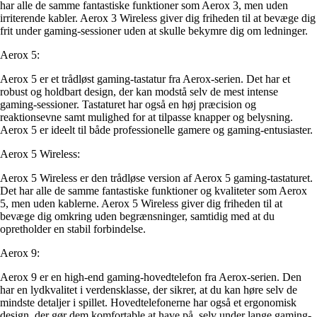
har alle de samme fantastiske funktioner som Aerox 3, men uden
irriterende kabler. Aerox 3 Wireless giver dig friheden til at bevæge dig
frit under gaming-sessioner uden at skulle bekymre dig om ledninger.
Aerox 5:
Aerox 5 er et trådløst gaming-tastatur fra Aerox-serien. Det har et
robust og holdbart design, der kan modstå selv de mest intense
gaming-sessioner. Tastaturet har også en høj præcision og
reaktionsevne samt mulighed for at tilpasse knapper og belysning.
Aerox 5 er ideelt til både professionelle gamere og gaming-entusiaster.
Aerox 5 Wireless:
Aerox 5 Wireless er den trådløse version af Aerox 5 gaming-tastaturet.
Det har alle de samme fantastiske funktioner og kvaliteter som Aerox
5, men uden kablerne. Aerox 5 Wireless giver dig friheden til at
bevæge dig omkring uden begrænsninger, samtidig med at du
opretholder en stabil forbindelse.
Aerox 9:
Aerox 9 er en high-end gaming-hovedtelefon fra Aerox-serien. Den
har en lydkvalitet i verdensklasse, der sikrer, at du kan høre selv de
mindste detaljer i spillet. Hovedtelefonerne har også et ergonomisk
design, der gør dem komfortable at have på, selv under lange gaming-