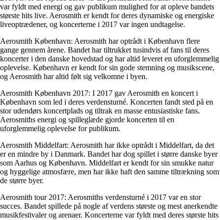
var fyldt med energi og gav publikum mulighed for at opleve bandets
største hits live. Aerosmith er kendt for deres dynamiske og energiske
liveoptrædener, og koncerterne i 2017 var ingen undtagelse.
Aerosmith København: Aerosmith har optrådt i København flere
gange gennem årene. Bandet har tiltrukket tusindvis af fans til deres
koncerter i den danske hovedstad og har altid leveret en uforglemmelig
oplevelse. København er kendt for sin gode stemning og musikscene,
og Aerosmith har altid følt sig velkomne i byen.
Aerosmith København 2017: I 2017 gav Aerosmith en koncert i
København som led i deres verdensturné. Koncerten fandt sted på en
stor udendørs koncertplads og tiltrak en masse entusiastiske fans.
Aerosmiths energi og spilleglæde gjorde koncerten til en
uforglemmelig oplevelse for publikum.
Aerosmith Middelfart: Aerosmith har ikke optrådt i Middelfart, da det
er en mindre by i Danmark. Bandet har dog spillet i større danske byer
som Aarhus og København. Middelfart er kendt for sin smukke natur
og hyggelige atmosfære, men har ikke haft den samme tiltrækning som
de større byer.
Aerosmith tour 2017: Aerosmiths verdensturné i 2017 var en stor
succes. Bandet spillede på nogle af verdens største og mest anerkendte
musikfestivaler og arenaer. Koncerterne var fyldt med deres største hits