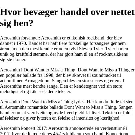
Hvor bevæger handel over nettet
sig hen?
Aerosmith forsanger: Aerosmith er et ikonisk rockband, der blev
dannet i 1970. Bandet har haft flere forskellige forsangere gennem
årene, men den mest kendte er uden tvivl Steven Tyler. Tyler har en
unik og kraftfuld stemme, der har gjort ham til en af rockmusikkens
største ikoner.
Aerosmith i Dont Want to Miss a Thing: Dont Want to Miss a Thing er
en populær ballade fra 1998, der blev skrevet til soundtracket til
actionfilmen Armageddon. Sangen blev en stor succes og er en af
Aerosmiths mest kendte sange. Den er kendetegnet ved sin store
melodiøsitet og følelsesladede tekster.
Aerosmith Dont Want to Miss a Thing lyrics: Her kan du finde teksten
til Aerosmiths romantiske ballade Dont Want to Miss a Thing. Sangen
handler om at værdsætte og nyde hvert øjeblik i livet. Teksten er fuld
af følelser og giver lytteren en følelse af intensitet og kærlighed.
Aerosmith koncert 2017: Aerosmith annoncerede en verdensturné i
2017, hvor de fejrede deres 45-års jubilæum som band. Koncerterne