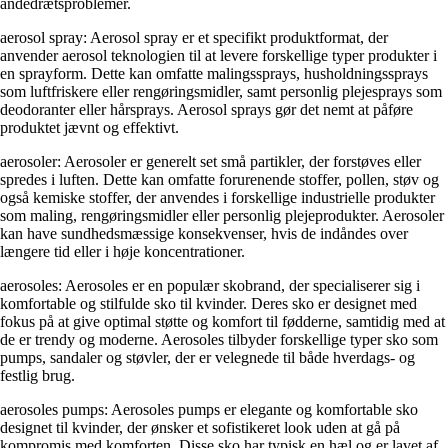
åndedrætsproblemer.
aerosol spray: Aerosol spray er et specifikt produktformat, der
anvender aerosol teknologien til at levere forskellige typer produkter i
en sprayform. Dette kan omfatte malingssprays, husholdningssprays
som luftfriskere eller rengøringsmidler, samt personlig plejesprays som
deodoranter eller hårsprays. Aerosol sprays gør det nemt at påføre
produktet jævnt og effektivt.
aerosoler: Aerosoler er generelt set små partikler, der forstøves eller
spredes i luften. Dette kan omfatte forurenende stoffer, pollen, støv og
også kemiske stoffer, der anvendes i forskellige industrielle produkter
som maling, rengøringsmidler eller personlig plejeprodukter. Aerosoler
kan have sundhedsmæssige konsekvenser, hvis de indåndes over
længere tid eller i høje koncentrationer.
aerosoles: Aerosoles er en populær skobrand, der specialiserer sig i
komfortable og stilfulde sko til kvinder. Deres sko er designet med
fokus på at give optimal støtte og komfort til fødderne, samtidig med at
de er trendy og moderne. Aerosoles tilbyder forskellige typer sko som
pumps, sandaler og støvler, der er velegnede til både hverdags- og
festlig brug.
aerosoles pumps: Aerosoles pumps er elegante og komfortable sko
designet til kvinder, der ønsker et sofistikeret look uden at gå på
kompromis med komforten. Disse sko har typisk en hæl og er lavet af