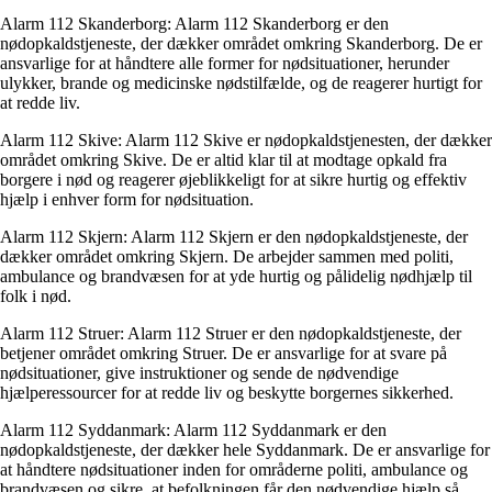
Alarm 112 Skanderborg: Alarm 112 Skanderborg er den
nødopkaldstjeneste, der dækker området omkring Skanderborg. De er
ansvarlige for at håndtere alle former for nødsituationer, herunder
ulykker, brande og medicinske nødstilfælde, og de reagerer hurtigt for
at redde liv.
Alarm 112 Skive: Alarm 112 Skive er nødopkaldstjenesten, der dækker
området omkring Skive. De er altid klar til at modtage opkald fra
borgere i nød og reagerer øjeblikkeligt for at sikre hurtig og effektiv
hjælp i enhver form for nødsituation.
Alarm 112 Skjern: Alarm 112 Skjern er den nødopkaldstjeneste, der
dækker området omkring Skjern. De arbejder sammen med politi,
ambulance og brandvæsen for at yde hurtig og pålidelig nødhjælp til
folk i nød.
Alarm 112 Struer: Alarm 112 Struer er den nødopkaldstjeneste, der
betjener området omkring Struer. De er ansvarlige for at svare på
nødsituationer, give instruktioner og sende de nødvendige
hjælperessourcer for at redde liv og beskytte borgernes sikkerhed.
Alarm 112 Syddanmark: Alarm 112 Syddanmark er den
nødopkaldstjeneste, der dækker hele Syddanmark. De er ansvarlige for
at håndtere nødsituationer inden for områderne politi, ambulance og
brandvæsen og sikre, at befolkningen får den nødvendige hjælp så