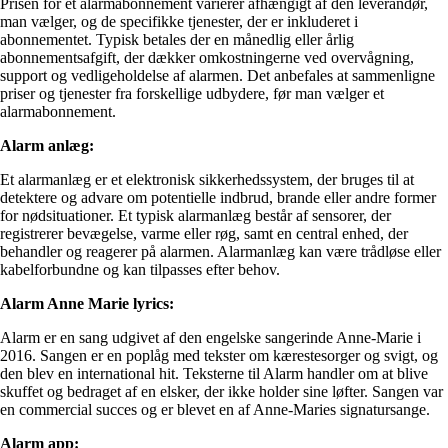
Prisen for et alarmabonnement varierer afhængigt af den leverandør,
man vælger, og de specifikke tjenester, der er inkluderet i
abonnementet. Typisk betales der en månedlig eller årlig
abonnementsafgift, der dækker omkostningerne ved overvågning,
support og vedligeholdelse af alarmen. Det anbefales at sammenligne
priser og tjenester fra forskellige udbydere, før man vælger et
alarmabonnement.
Alarm anlæg:
Et alarmanlæg er et elektronisk sikkerhedssystem, der bruges til at
detektere og advare om potentielle indbrud, brande eller andre former
for nødsituationer. Et typisk alarmanlæg består af sensorer, der
registrerer bevægelse, varme eller røg, samt en central enhed, der
behandler og reagerer på alarmen. Alarmanlæg kan være trådløse eller
kabelforbundne og kan tilpasses efter behov.
Alarm Anne Marie lyrics:
Alarm er en sang udgivet af den engelske sangerinde Anne-Marie i
2016. Sangen er en poplåg med tekster om kærestesorger og svigt, og
den blev en international hit. Teksterne til Alarm handler om at blive
skuffet og bedraget af en elsker, der ikke holder sine løfter. Sangen var
en commercial succes og er blevet en af Anne-Maries signatursange.
Alarm app: