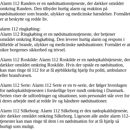
Alarm 112 Randers er en nødsituationstjeneste, der dækker området
omkring Randers. Den tilbyder hurtig alarm og reaktion på
nødsituationer som brande, ulykker og medicinske hændelser. Formålet
er at beskytte og redde liv.
alarm 112 ringkøbing:
Alarm 112 Ringkøbing er en nødsituationstjeneste, der betjener
området omkring Ringkøbing. Den leverer hurtig alarm og respons i
tilfælde af brande, ulykker og medicinske nødsituationer. Formålet er at
sikre borgernes sikkerhed og trivsel.
Alarm 112 Roskilde: Alarm 112 Roskilde er en nødopkaldstjeneste, der
dækker området omkring Roskilde. Hvis der opstår en nødsituation,
kan man ringe til 112 for at få øjeblikkelig hjælp fra politi, ambulance
eller brandvæsen.
Alarm 112 Serie: Alarm 112 Serie er en tv-serie, der følger hverdagen
for nødopkaldstjenesten i forskellige byer rundt omkring i Danmark.
Serien viser de udfordringer og situationer, som personalet står over for
i deres arbejde med at redde liv og håndtere nødsituationer.
Alarm 112 Silkeborg: Alarm 112 Silkeborg er den nødopkaldstjeneste,
der dækker området omkring Silkeborg. Ligesom alle andre alarm 112-
tjenester kan man ringe til dem i en nødsituation for at få hjælp så
hurtigt som muligt.