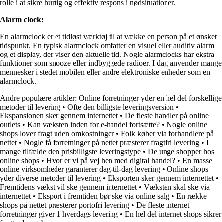
rolle i at sikre hurtig og effektiv respons i nødsituationer.
Alarm clock:
En alarmclock er et tidløst værktøj til at vække en person på et ønsket
tidspunkt. En typisk alarmclock omfatter en visuel eller auditiv alarm
og et display, der viser den aktuelle tid. Nogle alarmclocks har ekstra
funktioner som snooze eller indbyggede radioer. I dag anvender mange
mennesker i stedet mobilen eller andre elektroniske enheder som en
alarmclock.
Andre populære artikler:
Online forretninger yder en hel del forskellige
metoder til levering
•
Ofte den billigste leveringsversion
•
Ekspansionen sker gennem internettet
•
De fleste handler på online
outlets
•
Kan væksten inden for e-handel fortsætte?
•
Nogle online
shops lover fragt uden omkostninger
•
Folk køber via forhandlere på
nettet
•
Nogle få forretninger på nettet præsterer fragtfri levering
•
I
mange tilfælde den prisbilligste leveringstype
•
De unge shopper hos
online shops
•
Hvor er vi på vej hen med digital handel?
•
En masse
online virksomheder garanterer dag-til-dag levering
•
Online shops
yder diverse metoder til levering
•
Eksporten sker gennem internettet
•
Fremtidens vækst vil ske gennem internettet
•
Væksten skal ske via
internettet
•
Eksport i fremtiden bør ske via online salg
•
En række
shops på nettet præsterer portofri levering
•
De fleste internet
forretninger giver 1 hverdags levering
•
En hel del internet shops sikrer