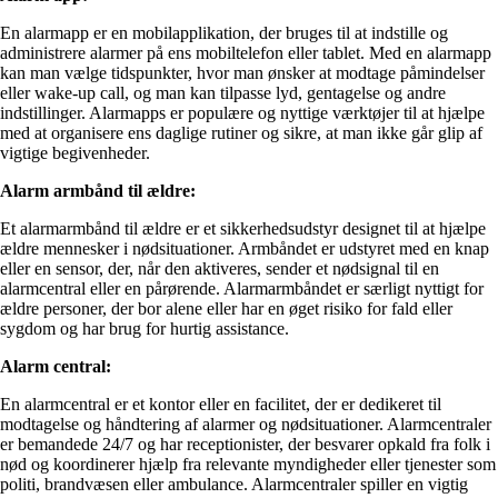
En alarmapp er en mobilapplikation, der bruges til at indstille og
administrere alarmer på ens mobiltelefon eller tablet. Med en alarmapp
kan man vælge tidspunkter, hvor man ønsker at modtage påmindelser
eller wake-up call, og man kan tilpasse lyd, gentagelse og andre
indstillinger. Alarmapps er populære og nyttige værktøjer til at hjælpe
med at organisere ens daglige rutiner og sikre, at man ikke går glip af
vigtige begivenheder.
Alarm armbånd til ældre:
Et alarmarmbånd til ældre er et sikkerhedsudstyr designet til at hjælpe
ældre mennesker i nødsituationer. Armbåndet er udstyret med en knap
eller en sensor, der, når den aktiveres, sender et nødsignal til en
alarmcentral eller en pårørende. Alarmarmbåndet er særligt nyttigt for
ældre personer, der bor alene eller har en øget risiko for fald eller
sygdom og har brug for hurtig assistance.
Alarm central:
En alarmcentral er et kontor eller en facilitet, der er dedikeret til
modtagelse og håndtering af alarmer og nødsituationer. Alarmcentraler
er bemandede 24/7 og har receptionister, der besvarer opkald fra folk i
nød og koordinerer hjælp fra relevante myndigheder eller tjenester som
politi, brandvæsen eller ambulance. Alarmcentraler spiller en vigtig