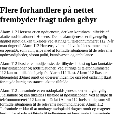
Flere forhandlere på nettet
frembyder fragt uden gebyr
Alarm 112 Horsens er en nødtjeneste, der kan kontaktes i tilfælde af
akutte nødsituationer i Horsens. Denne alarmtjeneste er tilgængelig
døgnet rundt og kan tilkaldes ved at ringe til telefonnummeret 112. Når
man ringer til Alarm 112 Horsens, vil man blive koblet sammen med
en operatør, som vil hjælpe med at formidle situationen til de relevante
nødmyndigheder, såsom politi, brandvæsen og ambulance.
Alarm 112 Ikast er en nødtjeneste, der tilbydes i Ikast og kan kontaktes
i hastesituationer og nødsituationer. Ved at ringe til telefonnummeret
112 kan man tilkalde hjælp fra Alarm 112 Ikast. Alarm 112 Ikast er
tilgængelig døgnet rundt og opererer inden for området omkring Ikast
for at yde hurtig assistance i akutte tilfælde.
Alarm 112 Juelsminde er en nødopkaldstjeneste, der er tilgængelig i
Juelsminde og kan tilkaldes i tilfælde af nødsituationer. Ved at ringe til
telefonnummeret 112 kan man få fat i Alarm 112 Juelsminde, som vil
formidle situationen til de relevante nødmyndigheder. Alarm 112
Juelsminde er klar til at modtage nødopkald døgnet rundt og reagerer
hurtigt for at yde nødhjælp til indbyggere og besøgende i Juelsminde.