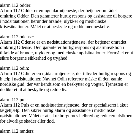
alarm 112 odder:
Alarm 112 Odder er en nødalarmtjeneste, der betjener området
omkring Odder. Den garanterer hurtig respons og assistance til borgere
i nødsituationer, herunder brande, ulykker og medicinske
krisesituationer. Målet er at beskytte og redde menneskeliv.
alarm 112 odense:
Alarm 112 Odense er en nødsituationstjeneste, der betjener området
omkring Odense. Den garanterer hurtig respons og alarmreaktion i
tilfælde af brande, ulykker og medicinske nødsituationer. Formålet er at
sikre borgerne sikkerhed og tryghed.
alarm 112 odin:
Alarm 112 Odin er en nødalarmtjeneste, der tilbyder hurtig respons og
hjælp i nødsituationer. Navnet Odin refererer måske til den gamle
nordiske gud, der var kendt som en beskytter og vogter. Tjenesten er
dedikeret til at beskytte og redde liv.
alarm 112 puls:
Alarm 112 Puls er en nødsituationstjeneste, der er specialiseret i akut
lægehjælp. Den sikrer hurtig alarm og assistance i medicinske
nødsituationer. Målet er at sikre borgernes helbred og reducere risikoen
for alvorlige skader eller død.
alarm 112 randers: