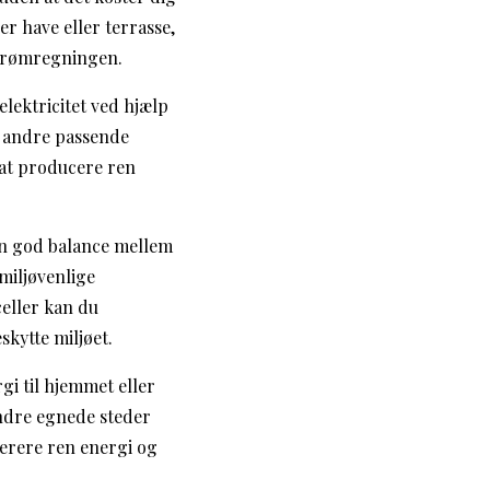
er have eller terrasse,
strømregningen.
elektricitet ved hjælp
er andre passende
l at producere ren
 en god balance mellem
miljøvenlige
celler kan du
skytte miljøet.
gi til hjemmet eller
andre egnede steder
enerere ren energi og