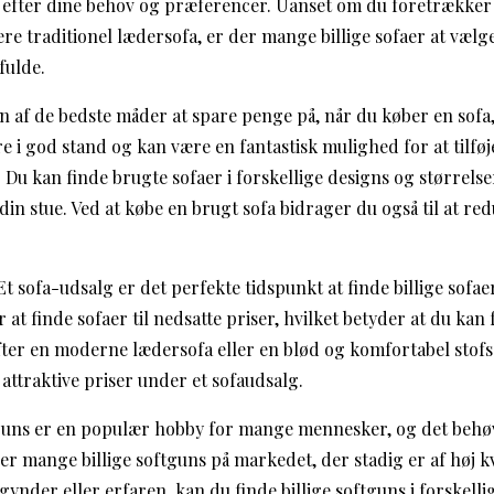
alt efter dine behov og præferencer. Uanset om du foretrækk
re traditionel lædersofa, er der mange billige sofaer at vælg
fulde.
En af de bedste måder at spare penge på, når du køber en sofa
 i god stand og kan være en fantastisk mulighed for at tilføje 
Du kan finde brugte sofaer i forskellige designs og størrelser
 din stue. Ved at købe en brugt sofa bidrager du også til at re
: Et sofa-udsalg er det perfekte tidspunkt at finde billige sofae
 at finde sofaer til nedsatte priser, hvilket betyder at du kan
ter en moderne lædersofa eller en blød og komfortabel stofs
attraktive priser under et sofaudsalg.
tguns er en populær hobby for mange mennesker, og det behøv
r mange billige softguns på markedet, der stadig er af høj kva
nder eller erfaren, kan du finde billige softguns i forskelli