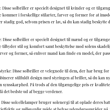
: Disse solbriller er specielt designet til kvinder og er tilgæng
e kommer i forskellige stilarter, farver og former for at i
 er stadig god, selvom prisen er lav, så du kan stadig beskytte
e: Disse solbriller er specielt designet til mænd og er tilgængel
tilbyder stil og komfort samt beskyttelse mod solens skadelig
farver og former, så enhver mand kan finde en model, der pass
 styrke: Disse solbriller er velegnede til dem, der har brug fo
mbinerer stilfuldt design med styringen af briller, så du kan n
synsskarphed. På trods af den tilgængelige pris er kvaliteten
få det bedste ud af begge verdener.
: Disse solcellelamper bruger solenergi til at oplade deres bat
gieffektiv og miljøvenlig måde at belyse udendørsområder på, 