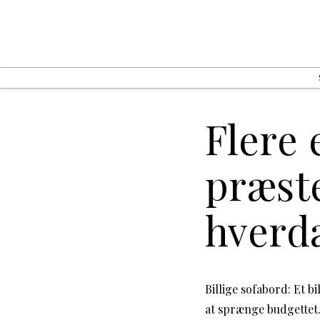
Flere
præste
hverd
Billige sofabord: Et bi
at sprænge budgettet. 