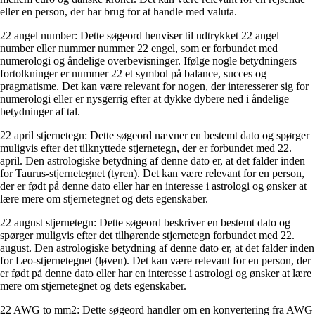
eller en person, der har brug for at handle med valuta.
22 angel number: Dette søgeord henviser til udtrykket 22 angel
number eller nummer nummer 22 engel, som er forbundet med
numerologi og åndelige overbevisninger. Ifølge nogle betydningers
fortolkninger er nummer 22 et symbol på balance, succes og
pragmatisme. Det kan være relevant for nogen, der interesserer sig for
numerologi eller er nysgerrig efter at dykke dybere ned i åndelige
betydninger af tal.
22 april stjernetegn: Dette søgeord nævner en bestemt dato og spørger
muligvis efter det tilknyttede stjernetegn, der er forbundet med 22.
april. Den astrologiske betydning af denne dato er, at det falder inden
for Taurus-stjernetegnet (tyren). Det kan være relevant for en person,
der er født på denne dato eller har en interesse i astrologi og ønsker at
lære mere om stjernetegnet og dets egenskaber.
22 august stjernetegn: Dette søgeord beskriver en bestemt dato og
spørger muligvis efter det tilhørende stjernetegn forbundet med 22.
august. Den astrologiske betydning af denne dato er, at det falder inden
for Leo-stjernetegnet (løven). Det kan være relevant for en person, der
er født på denne dato eller har en interesse i astrologi og ønsker at lære
mere om stjernetegnet og dets egenskaber.
22 AWG to mm2: Dette søgeord handler om en konvertering fra AWG