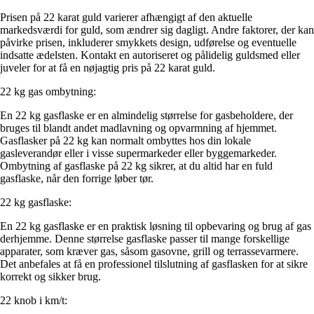
Prisen på 22 karat guld varierer afhængigt af den aktuelle
markedsværdi for guld, som ændrer sig dagligt. Andre faktorer, der kan
påvirke prisen, inkluderer smykkets design, udførelse og eventuelle
indsatte ædelsten. Kontakt en autoriseret og pålidelig guldsmed eller
juveler for at få en nøjagtig pris på 22 karat guld.
22 kg gas ombytning:
En 22 kg gasflaske er en almindelig størrelse for gasbeholdere, der
bruges til blandt andet madlavning og opvarmning af hjemmet.
Gasflasker på 22 kg kan normalt ombyttes hos din lokale
gasleverandør eller i visse supermarkeder eller byggemarkeder.
Ombytning af gasflaske på 22 kg sikrer, at du altid har en fuld
gasflaske, når den forrige løber tør.
22 kg gasflaske:
En 22 kg gasflaske er en praktisk løsning til opbevaring og brug af gas
derhjemme. Denne størrelse gasflaske passer til mange forskellige
apparater, som kræver gas, såsom gasovne, grill og terrassevarmere.
Det anbefales at få en professionel tilslutning af gasflasken for at sikre
korrekt og sikker brug.
22 knob i km/t: