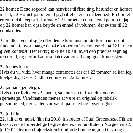
22 hornet: Dette søgeord kan henviser til flere ting, herunder en hornet
insekt, 22 Hornet-patronen til jagt riffel eller en måleenhed. En hornet
er en social hvepsart, Hornady 22 Hornet er en velkendt patron til jagt
og 22 hornet kan også betyde en enhed af volumen, der svarer til 22
cubiksnøer.
22 in dkk: Ved at søge efter denne kombination ønsker man nok at
finde ud af, hvor mange danske kroner en bestemt værdi på 22 har i en
given kontekst. Det er dog ikke helt klart, hvad den præcise søgning
referer til, og derfor kan resultatet variere afhængigt af konteksten.
22 inches in cm:
Hvis du vil vide, hvor mange centimeter der er i 22 tommer, så kan jeg
hjælpe dig. Der er 55,88 centimeter i 22 tommer.
22 januar stjernetegn:
Hvis du er født den 22. januar, så hører du til i Vandmandens
stjernetegn. Vandmanden menes at være en original og rebelsk
personlighed, der sætter stor værdi på frihed og nysgerrighed.
22 juli film:
22. juli er en norsk film fra 2018, instrueret af Paul Greengrass. Filmen
beskriver de forfærdelige begivenheder, der fandt sted i Norge den 22.
juli 2011, hvor en højreekstremist udførte bombeangreb i Oslo og et