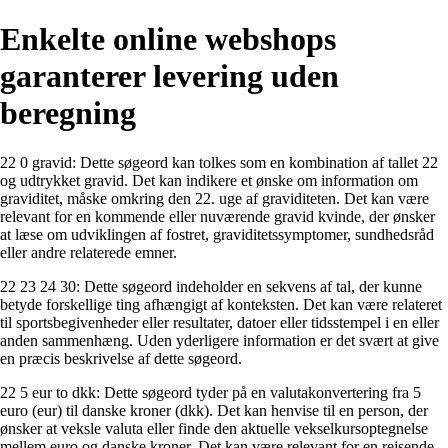
Enkelte online webshops
garanterer levering uden
beregning
22 0 gravid: Dette søgeord kan tolkes som en kombination af tallet 22
og udtrykket gravid. Det kan indikere et ønske om information om
graviditet, måske omkring den 22. uge af graviditeten. Det kan være
relevant for en kommende eller nuværende gravid kvinde, der ønsker
at læse om udviklingen af ​​fostret, graviditetssymptomer, sundhedsråd
eller andre relaterede emner.
22 23 24 30: Dette søgeord indeholder en sekvens af tal, der kunne
betyde forskellige ting afhængigt af konteksten. Det kan være relateret
til sportsbegivenheder eller resultater, datoer eller tidsstempel i en eller
anden sammenhæng. Uden yderligere information er det svært at give
en præcis beskrivelse af dette søgeord.
22 5 eur to dkk: Dette søgeord tyder på en valutakonvertering fra 5
euro (eur) til danske kroner (dkk). Det kan henvise til en person, der
ønsker at veksle valuta eller finde den aktuelle vekselkursoptegnelse
mellem euro og danske kroner. Det kan være relevant for en rejsende