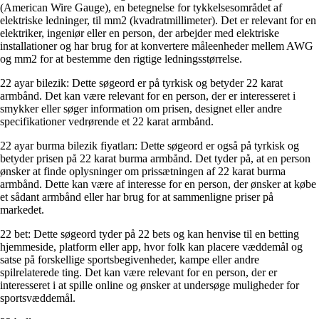
(American Wire Gauge), en betegnelse for tykkelsesområdet af
elektriske ledninger, til mm2 (kvadratmillimeter). Det er relevant for en
elektriker, ingeniør eller en person, der arbejder med elektriske
installationer og har brug for at konvertere måleenheder mellem AWG
og mm2 for at bestemme den rigtige ledningsstørrelse.
22 ayar bilezik: Dette søgeord er på tyrkisk og betyder 22 karat
armbånd. Det kan være relevant for en person, der er interesseret i
smykker eller søger information om prisen, designet eller andre
specifikationer vedrørende et 22 karat armbånd.
22 ayar burma bilezik fiyatları: Dette søgeord er også på tyrkisk og
betyder prisen på 22 karat burma armbånd. Det tyder på, at en person
ønsker at finde oplysninger om prissætningen af ​​22 karat burma
armbånd. Dette kan være af interesse for en person, der ønsker at købe
et sådant armbånd eller har brug for at sammenligne priser på
markedet.
22 bet: Dette søgeord tyder på 22 bets og kan henvise til en betting
hjemmeside, platform eller app, hvor folk kan placere væddemål og
satse på forskellige sportsbegivenheder, kampe eller andre
spilrelaterede ting. Det kan være relevant for en person, der er
interesseret i at spille online og ønsker at undersøge muligheder for
sportsvæddemål.