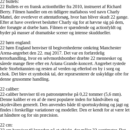
22 bullets:
22 Bullets er en fransk actionthriller fra 2010, instrueret af Richard
Berry. Filmen handler om en tidligere mafiaboss ved navn Charly
Matteï, der overlever et attentatforsøg, hvor han bliver skudt 22 gange.
Efter at have overlevet beslutter Charly sig for at hævne sig på dem,
der forsøgte at dræbe ham. Filmen er spændende og actionfyldt og
byder på masser af dramatiske scener og intense skuddueller.
22 børn england:
22 børn England henviser til begivenhederne omkring Manchester
Arena-angrebet den 22. maj 2017. Det var en forfærdelig
terrorhandling, hvor en selvmordsbomber dræbte 22 mennesker og
sårede mange flere efter en Ariana Grande-koncert. Angrebet rystede
hele Storbritannien og resten af verden og efterlod en by i sorg og
chok. Det blev et symbolsk tal, der repræsenterer de uskyldige ofre for
denne grusomme handling.
22 caliber:
22-caliber henviser til en patronstørrelse på 0,22 tommer (5,6 mm).
Denne kaliber er en af de mest populære inden for håndvåben og
skydevåben generelt. Den anvendes både til sportsskydning og jagt og
findes i forskellige variationer og modeller. Den er kendt for at være let
at håndtere og for sin præcision.
22 cm: