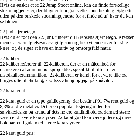
Hvis du ønsker at se 22 Jump Street online, kan du finde forskellige
streamingtjenester, der tilbyder film gratis eller mod betaling. Søg efter
titlen på den ønskede streamingtjeneste for at finde ud af, hvor du kan
se filmen.
22 juni stjernetegn:
Hvis du er født den 22. juni, tilhører du Krebsens stjernetegn. Krebsen
menes at være følelsesmæssigt følsom og beskyttende over for sine
kære, og de siges at have en intuitiv og omsorgsfuld natur.
22 kaliber:
22 kaliber refererer til .22-kaliberen, der er en måleenhed for
diameteren af ammunitionsprojektiler, specifikt til riffel- eller
pistolkaliberammunition. .22-kaliberen er kendt for at være lille og
bruges ofte til plinking, sportsskydning og jagt på småvildt.
22 karat guld:
22 karat guld er en type guldlegering, der består af 91,7% rent guld og
8,3% andre metaller. Det er en populær legering inden for
smykkedesign på grund af dets højere guldindhold og dermed større
værdi end lavere karatstyrker. 22 karat guld kan være gulere og mere
holdbart end guld med lavere karatstyrker.
22 karat guld pris: