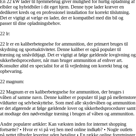
En 22 kW lader til hjemmebrug giver mulighed for hurtig opladning af
elbiler og hybridbiler i dit eget hjem. Denne type lader kræver en
dedikeret kreds og en professionel installation for korrekt tilslutning.
Det er vigtigt at vælge en lader, der er kompatibel med din bil og
passer til dine opladningsbehov.
22 lr:
22 lr er en kaliberbetegnelse for ammunition, der primært bruges til
skydning og sportsaktiviteter. Denne kaliber er også populær til
træning og småvildtjagt. Det er vigtigt at følge gældende lovgivning og
sikkerhedsprocedurer, når man bruger ammunition af enhver art.
Konsulter altid en specialist for at få vejledning om korrekt brug og
opbevaring.
22 magnum:
22 Magnum er en kaliberbetegnelse for ammunition, der bruges i
våben af samme navn. Denne kaliber er populær til jagt på mellemstore
vildtarter og selvbeskyttelse. Som med alle skydevåben og ammunition
er det afgørende at følge gældende lover og sikkerhedsprocedurer samt
at modtage den nødvendige træning i brugen af våben og ammunition.
Andre populære artikler:
Kan væksten inden for internet shopping
fortsætte?
•
Hvor er vi på vej hen med online indkøb?
•
Nogle outlets
på nettet tilbyder levering uden betaling
•
En række online forretninger