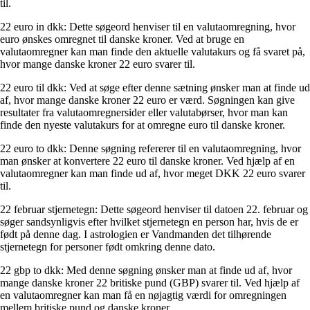
til.
22 euro in dkk: Dette søgeord henviser til en valutaomregning, hvor
euro ønskes omregnet til danske kroner. Ved at bruge en
valutaomregner kan man finde den aktuelle valutakurs og få svaret på,
hvor mange danske kroner 22 euro svarer til.
22 euro til dkk: Ved at søge efter denne sætning ønsker man at finde ud
af, hvor mange danske kroner 22 euro er værd. Søgningen kan give
resultater fra valutaomregnersider eller valutabørser, hvor man kan
finde den nyeste valutakurs for at omregne euro til danske kroner.
22 euro to dkk: Denne søgning refererer til en valutaomregning, hvor
man ønsker at konvertere 22 euro til danske kroner. Ved hjælp af en
valutaomregner kan man finde ud af, hvor meget DKK 22 euro svarer
til.
22 februar stjernetegn: Dette søgeord henviser til datoen 22. februar og
søger sandsynligvis efter hvilket stjernetegn en person har, hvis de er
født på denne dag. I astrologien er Vandmanden det tilhørende
stjernetegn for personer født omkring denne dato.
22 gbp to dkk: Med denne søgning ønsker man at finde ud af, hvor
mange danske kroner 22 britiske pund (GBP) svarer til. Ved hjælp af
en valutaomregner kan man få en nøjagtig værdi for omregningen
mellem britiske pund og danske kroner.