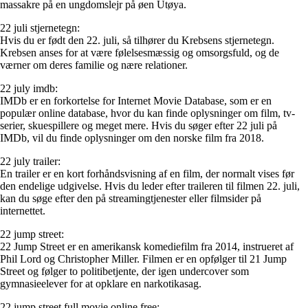
massakre på en ungdomslejr på øen Utøya.
22 juli stjernetegn:
Hvis du er født den 22. juli, så tilhører du Krebsens stjernetegn.
Krebsen anses for at være følelsesmæssig og omsorgsfuld, og de
værner om deres familie og nære relationer.
22 july imdb:
IMDb er en forkortelse for Internet Movie Database, som er en
populær online database, hvor du kan finde oplysninger om film, tv-
serier, skuespillere og meget mere. Hvis du søger efter 22 juli på
IMDb, vil du finde oplysninger om den norske film fra 2018.
22 july trailer:
En trailer er en kort forhåndsvisning af en film, der normalt vises før
den endelige udgivelse. Hvis du leder efter traileren til filmen 22. juli,
kan du søge efter den på streamingtjenester eller filmsider på
internettet.
22 jump street:
22 Jump Street er en amerikansk komediefilm fra 2014, instrueret af
Phil Lord og Christopher Miller. Filmen er en opfølger til 21 Jump
Street og følger to politibetjente, der igen undercover som
gymnasieelever for at opklare en narkotikasag.
22 jump street full movie online free: