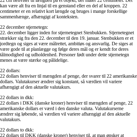
22 cm henviser til længden på et objekt, der måler 22 centimeter. Det
kan være alt fra en linjal til en genstand eller en del af kroppen. 22
centimeter er en relativt kort længde og bruges i mange forskellige
sammenhænge, afhængigt af konteksten.
22 december stjernetegn:
22. december ligger inden for stjernetegnet Stenbukken. Stjernetegnet
strækker sig fra den 22. december til den 19. januar. Stenbukken er et
jordtegn og siges at være målrettet, ambitiøs og ansvarlig. De siges at
være gode til at planlægge og følge deres mål og er kendt for deres
tålmodighed og udholdenhed. Personer født under dette stjernetegn
menes at være stærke og pålidelige.
22 dollars:
22 dollars henviser til mængden af penge, der svarer til 22 amerikanske
dollars. Valutakurser ændrer sig konstant, så værdien vil variere
afhængigt af den aktuelle valutakurs.
22 dollars in dkk:
22 dollars i DKK (danske kroner) henviser til mængden af penge, 22
amerikanske dollars er værd i den danske valuta. Valutakurserne
ændrer sig løbende, så værdien vil variere afhængigt af den aktuelle
valutakurs.
22 dollars to dkk:
22 dollars til DKK (danske kroner) henviser til, at man ønsker at