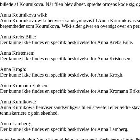
billede af Kournikova. Når filen blev åbnet, spredte ormens kode sig og 
Anna Kournikova wiki:
Anna Kournikova-wiki henviser sandsynligvis til Anna Kournikovas si
berømtheder som Kournikova. Wiki-sider giver en oversigt over en perso
Anna Krebs Bille:
Der kunne ikke findes en specifik beskrivelse for Anna Krebs Bille.
Anna Kristensen:
Der kunne ikke findes en specifik beskrivelse for Anna Kristensen.
Anna Krogh:
Der kunne ikke findes en specifik beskrivelse for Anna Krogh.
Anna Kromann Eriksen:
Der kunne ikke findes en specifik beskrivelse for Anna Kromann Eriks
Anna Kurnikowa:
Anna Kurnikowa henviser sandsynligvis til en stavefejl eller ældre st
tenniskarriere og sin skønhed.
Anna Lamberg:
Der kunne ikke findes en specifik beskrivelse for Anna Lamberg.
anna lannerhjelm: Anna Lannerhjelm er en svensk forfatter og journali