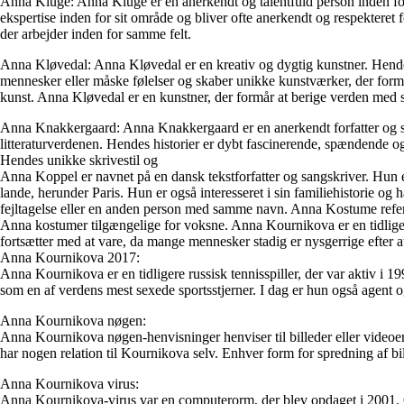
Anna Kluge: Anna Kluge er en anerkendt og talentfuld person inden for e
ekspertise inden for sit område og bliver ofte anerkendt og respekteret
der arbejder inden for samme felt.
Anna Kløvedal: Anna Kløvedal er en kreativ og dygtig kunstner. Hendes 
mennesker eller måske følelser og skaber unikke kunstværker, der formår
kunst. Anna Kløvedal er en kunstner, der formår at berige verden med s
Anna Knakkergaard: Anna Knakkergaard er en anerkendt forfatter og s
litteraturverdenen. Hendes historier er dybt fascinerende, spændende og
Hendes unikke skrivestil og
Anna Koppel er navnet på en dansk tekstforfatter og sangskriver. Hun e
lande, herunder Paris. Hun er også interesseret i sin familiehistorie 
fejltagelse eller en anden person med samme navn. Anna Kostume referere
Anna kostumer tilgængelige for voksne. Anna Kournikova er en tidligere
fortsætter med at vare, da mange mennesker stadig er nysgerrige efter 
Anna Kournikova 2017:
Anna Kournikova er en tidligere russisk tennisspiller, der var aktiv i
som en af verdens mest sexede sportsstjerner. I dag er hun også agent og
Anna Kournikova nøgen:
Anna Kournikova nøgen-henvisninger henviser til billeder eller videoer,
har nogen relation til Kournikova selv. Enhver form for spredning af bil
Anna Kournikova virus:
Anna Kournikova-virus var en computerorm, der blev opdaget i 2001. Orm