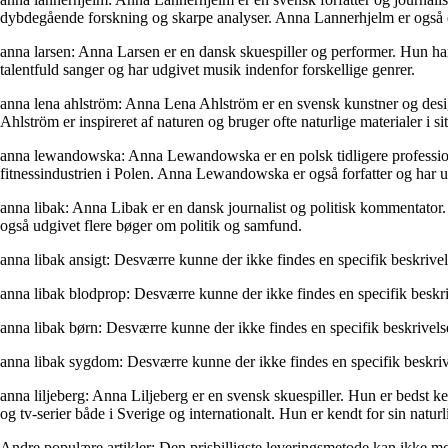
dybdegående forskning og skarpe analyser. Anna Lannerhjelm er også en 
anna larsen: Anna Larsen er en dansk skuespiller og performer. Hun har me
talentfuld sanger og har udgivet musik indenfor forskellige genrer.
anna lena ahlström: Anna Lena Ahlström er en svensk kunstner og desig
Ahlström er inspireret af naturen og bruger ofte naturlige materialer i si
anna lewandowska: Anna Lewandowska er en polsk tidligere professionel k
fitnessindustrien i Polen. Anna Lewandowska er også forfatter og har u
anna libak: Anna Libak er en dansk journalist og politisk kommentator. 
også udgivet flere bøger om politik og samfund.
anna libak ansigt: Desværre kunne der ikke findes en specifik beskrivels
anna libak blodprop: Desværre kunne der ikke findes en specifik beskri
anna libak børn: Desværre kunne der ikke findes en specifik beskrivels
anna libak sygdom: Desværre kunne der ikke findes en specifik beskriv
anna liljeberg: Anna Liljeberg er en svensk skuespiller. Hun er bedst ke
og tv-serier både i Sverige og internationalt. Hun er kendt for sin naturl
Andre populære artikler:
Den prisbilligste leveringsmetode kan ikke mo