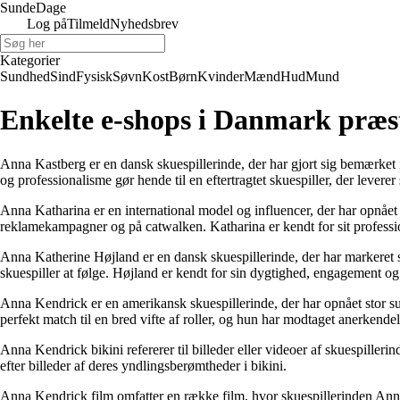
Sunde
Dage
Log på
Tilmeld
Nyhedsbrev
Kategorier
Sundhed
Sind
Fysisk
Søvn
Kost
Børn
Kvinder
Mænd
Hud
Mund
Enkelte e-shops i Danmark præs
Anna Kastberg er en dansk skuespillerinde, der har gjort sig bemærket i b
og professionalisme gør hende til en eftertragtet skuespiller, der levere
Anna Katharina er en international model og influencer, der har opnået 
reklamekampagner og på catwalken. Katharina er kendt for sit profession
Anna Katherine Højland er en dansk skuespillerinde, der har markeret si
skuespiller at følge. Højland er kendt for sin dygtighed, engagement og
Anna Kendrick er en amerikansk skuespillerinde, der har opnået stor suc
perfekt match til en bred vifte af roller, og hun har modtaget anerkendels
Anna Kendrick bikini refererer til billeder eller videoer af skuespiller
efter billeder af deres yndlingsberømtheder i bikini.
Anna Kendrick film omfatter en række film, hvor skuespillerinden Anna 