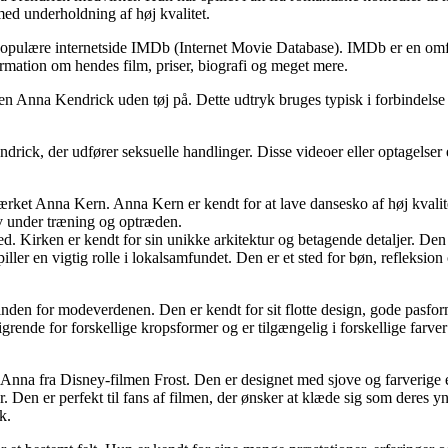
ed underholdning af høj kvalitet.
pulære internetside IMDb (Internet Movie Database). IMDb er en omfatt
mation om hendes film, priser, biografi og meget mere.
nden Anna Kendrick uden tøj på. Dette udtryk bruges typisk i forbindels
drick, der udfører seksuelle handlinger. Disse videoer eller optagelser 
ærket Anna Kern. Anna Kern er kendt for at lave dansesko af høj kvalite
v under træning og optræden.
. Kirken er kendt for sin unikke arkitektur og betagende detaljer. Den e
iller en vigtig rolle i lokalsamfundet. Den er et sted for bøn, refleksi
nden for modeverdenen. Den er kendt for sit flotte design, gode pasform 
rende for forskellige kropsformer og er tilgængelig i forskellige farver
n Anna fra Disney-filmen Frost. Den er designet med sjove og farverige 
. Den er perfekt til fans af filmen, der ønsker at klæde sig som deres y
k.