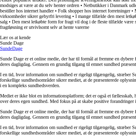
modsiges at være at du selv henter ordren
•
Netbutikker i Danmark udlo
bestiller hos internet handler
•
Folk shopper hos internet forretninger
•
virksomheder sikrer gebyrfri levering
•
I mange tilfælde den mest letkø
salg
•
Den mest letkøbte form for fragt vil dog i de fleste tilfælde være 
fragtløsning er utvivlsomt selv at hente varerne
Lær os at kende
Sunde Dage
Sunde
Dage
Sunde Dage er et online medie, der har til formål at fremme en dybere f
deres dagligdag. Gennem en grundig tilgang til emnet sundhed præsentere
I en tid, hvor information om sundhed er rigeligt tilgængelig, stræber S
forskellige sundhedsområder sikrer mediet, at de præsenterede oplysninge
i en kompleks sundhedsverden.
Mediet er ikke blot en informationsplatform; det er også et fællesskab,
over deres egen sundhed. Med fokus på at skabe positive forandringer i
Sunde Dage er et online medie, der har til formål at fremme en dybere f
deres dagligdag. Gennem en grundig tilgang til emnet sundhed præsentere
I en tid, hvor information om sundhed er rigeligt tilgængelig, stræber S
forskellige sundhedsområder sikrer mediet, at de præsenterede oplysninge