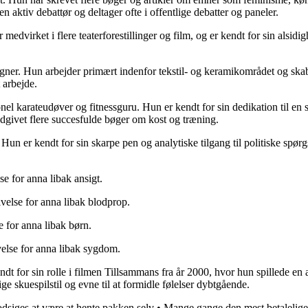
aktiv debattør og deltager ofte i offentlige debatter og paneler.
dvirket i flere teaterforestillinger og film, og er kendt for sin alsidig
ner. Hun arbejder primært indenfor tekstil- og keramikområdet og skab
t arbejde.
arateudøver og fitnessguru. Hun er kendt for sin dedikation til en sund
dgivet flere succesfulde bøger om kost og træning.
Hun er kendt for sin skarpe pen og analytiske tilgang til politiske spø
e for anna libak ansigt.
velse for anna libak blodprop.
e for anna libak børn.
else for anna libak sygdom.
ndt for sin rolle i filmen Tillsammans fra år 2000, hvor hun spillede en
ige skuespilstil og evne til at formidle følelser dybtgående.
dsiges at være at hente pakken selv
•
Mange gange den mest betalelige 