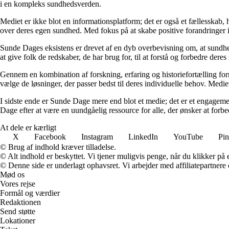
i en kompleks sundhedsverden.
Mediet er ikke blot en informationsplatform; det er også et fællesskab,
over deres egen sundhed. Med fokus på at skabe positive forandringer i
Sunde Dages eksistens er drevet af en dyb overbevisning om, at sundhe
at give folk de redskaber, de har brug for, til at forstå og forbedre der
Gennem en kombination af forskning, erfaring og historiefortælling fo
vælge de løsninger, der passer bedst til deres individuelle behov. Medie
I sidste ende er Sunde Dage mere end blot et medie; det er et engageme
Dage efter at være en uundgåelig ressource for alle, der ønsker at for
At dele er kærligt
X
Facebook
Instagram
LinkedIn
YouTube
Pin
© Brug af indhold kræver tilladelse.
© Alt indhold er beskyttet. Vi tjener muligvis penge, når du klikker på e
© Denne side er underlagt ophavsret. Vi arbejder med affiliatepartnere 
Mød os
Vores rejse
Formål og værdier
Redaktionen
Send støtte
Lokationer