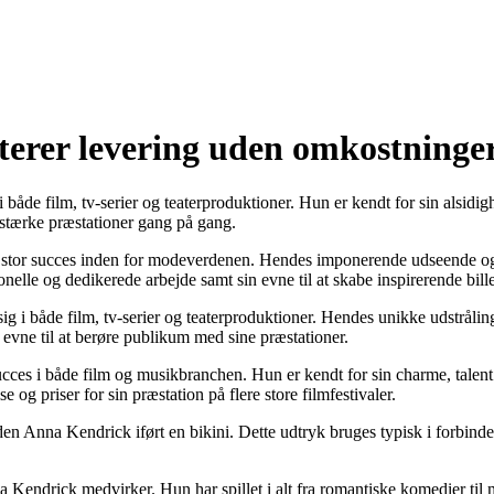
terer levering uden omkostninge
åde film, tv-serier og teaterproduktioner. Hun er kendt for sin alsidighed
r stærke præstationer gang på gang.
stor succes inden for modeverdenen. Hendes imponerende udseende og krea
elle og dedikerede arbejde samt sin evne til at skabe inspirerende bille
g i både film, tv-serier og teaterproduktioner. Hendes unikke udstrålin
 evne til at berøre publikum med sine præstationer.
ces i både film og musikbranchen. Hun er kendt for sin charme, talent o
e og priser for sin præstation på flere store filmfestivaler.
inden Anna Kendrick iført en bikini. Dette udtryk bruges typisk i forbin
Kendrick medvirker. Hun har spillet i alt fra romantiske komedier til 