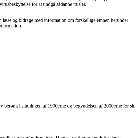
virusbeskyttelse for at undgå sådanne trusler.
n læse og bidrage med information om forskellige emner, herunder
information.
ev berømt i slutningen af 1990erne og begyndelsen af 2000erne for sin
nsroller og samfundsanalyse. Hendes værker er kendt for deres