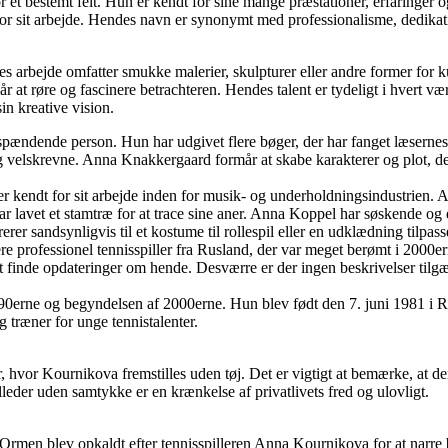
t bestemt felt. Hun er kendt for sine mange præstationer, erfaringer og
 for sit arbejde. Hendes navn er synonymt med professionalisme, dedikati
arbejde omfatter smukke malerier, skulpturer eller andre former for ku
 at røre og fascinere betrachteren. Hendes talent er tydeligt i hvert v
in kreative vision.
pændende person. Hun har udgivet flere bøger, der har fanget læserne
 velskrevne. Anna Knakkergaard formår at skabe karakterer og plot, der f
r kendt for sit arbejde inden for musik- og underholdningsindustrien. A
og har lavet et stamtræ for at trace sine aner. Anna Koppel har søskend
r sandsynligvis til et kostume til rollespil eller en udklædning tilpass
 professionel tennisspiller fra Rusland, der var meget berømt i 2000ern
at finde opdateringer om hende. Desværre er der ingen beskrivelser til
 1990erne og begyndelsen af 2000erne. Hun blev født den 7. juni 1981 i 
 træner for unge tennistalenter.
 hvor Kournikova fremstilles uden tøj. Det er vigtigt at bemærke, at de
leder uden samtykke er en krænkelse af privatlivets fred og ulovligt.
en blev opkaldt efter tennisspilleren Anna Kournikova for at narre brug