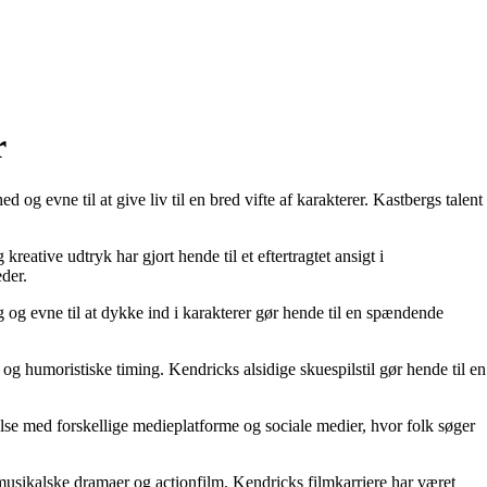
r
 og evne til at give liv til en bred vifte af karakterer. Kastbergs talent
tive udtryk har gjort hende til et eftertragtet ansigt i
der.
g og evne til at dykke ind i karakterer gør hende til en spændende
g humoristiske timing. Kendricks alsidige skuespilstil gør hende til en
delse med forskellige medieplatforme og sociale medier, hvor folk søger
musikalske dramaer og actionfilm. Kendricks filmkarriere har været