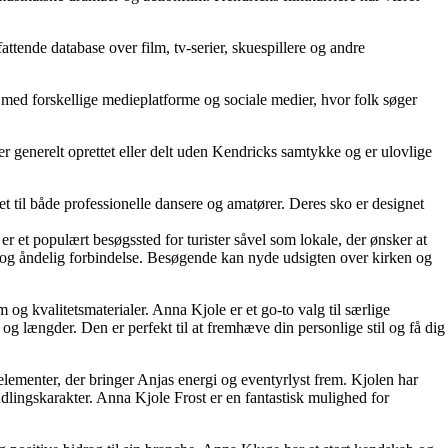
ende database over film, tv-serier, skuespillere og andre
e med forskellige medieplatforme og sociale medier, hvor folk søger
er generelt oprettet eller delt uden Kendricks samtykke og er ulovlige
t til både professionelle dansere og amatører. Deres sko er designet
r et populært besøgssted for turister såvel som lokale, der ønsker at
on og åndelig forbindelse. Besøgende kan nyde udsigten over kirken og
og kvalitetsmaterialer. Anna Kjole er et go-to valg til særlige
 og længder. Den er perfekt til at fremhæve din personlige stil og få dig
elementer, der bringer Anjas energi og eventyrlyst frem. Kjolen har
ndlingskarakter. Anna Kjole Frost er en fantastisk mulighed for