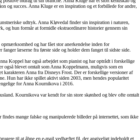
 positive bidrag til sin branche. Anna Kluge har et stort kendskab og
on og succes. Anna Kluge er en inspiration og et forbillede for andre,
nstneriske udtryk. Anna Kløvedal finder sin inspiration i naturen,
ærk, og hun formår at formidle ekstraordinære historier gennem sin
s opmærksomhed og har fået stor anerkendelse inden for
anger læserne fra første side og holder dem fanget til sidste side.
nna Koppel har også arbejdet som pianist og har optrådt i forskellige
e og er også blevet omtalt som Anna Koppelmann, muligvis som en
et karakteren Anna fra Disneys Frost. Der er forskellige versioner af
e. Hun har ikke spillet aktivt siden 2003, men hendes popularitet
gængelige for Anna Kournikova i 2016.
Rusland. Kournikova var kendt for sin store skønhed og blev ofte omtalt
r findes mange falske og manipulerede billeder på internettet, som ikke
ere til at åbne en e-mail vedhæftet fil, der angiveligt indeholdt et