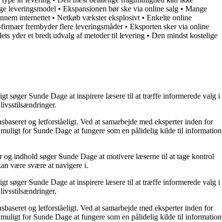
ige leveringsmodel
•
Ekspansionen bør ske via online salg
•
Mange
nnem internettet
•
Netkøb vækster eksplosivt
•
Enkelte online
-firmaer frembyder flere leveringsmåder
•
Eksporten sker via online
ets yder et bredt udvalg af metoder til levering
•
Den mindst kostelige
t søger Sunde Dage at inspirere læsere til at træffe informerede valg i
livsstilsændringer.
nsbaseret og letforståeligt. Ved at samarbejde med eksperter inden for
 muligt for Sunde Dage at fungere som en pålidelig kilde til information
r og indhold søger Sunde Dage at motivere læserne til at tage kontrol
kan være svære at navigere i.
t søger Sunde Dage at inspirere læsere til at træffe informerede valg i
livsstilsændringer.
nsbaseret og letforståeligt. Ved at samarbejde med eksperter inden for
 muligt for Sunde Dage at fungere som en pålidelig kilde til information