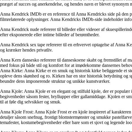
præget af succes og anerkendelse, og hendes navn er blevet synonym m
Anna Kendrick IMDb er en reference til Anna Kendricks side på den po
filmrelaterede oplysninger. Anna Kendricks IMDb-side indeholder infor
Anna Kendrick nude refererer til billeder eller videoer af skuespilleri
efter eksponerede eller intime billeder af berømtheder.
Anna Kendrick sex tape refererer til en erhvervet optagelse af Anna Ken
og krænker hendes privatliv.
Anna Kern dansesko refererer til danseskoene skabt og fremstillet af m
med fokus på både stil og komfort for at imødekomme dansernes beho
Anna Kirke: Anna Kirke er en smuk og historisk kirke beliggende et sted
opleve dens skønhed og ro. Kirken har en stor historisk betydning og sp
beundre dens imponerende struktur og unikke kunstværker.
Anna Kjole: Anna Kjole er en elegant og stilfuld kjole, der er populær i
begivenheder såsom fester, bryllupper eller gallamiddage. Kjolen er smig
til at føle dig selvsikker og smuk.
Anna Kjole Frost: Anna Kjole Frost er en kjole inspireret af karaktere
detaljer såsom snefnug, frostigt blomstermønster og smukke pastelfarver
temafester, kostumebegivenheder eller bare som et sjovt og legende loo