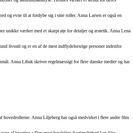
hed og evne til at fordybe sig i sine roller. Anna Larsen er også en
er unikke værker med et skarpt øje for detaljer og æstetik. Anna Lena
 livsstil og er en af ​​de mest indflydelsesrige personer indenfor
rgsmål. Anna Libak skriver regelmæssigt for flere danske medier og har
 af hovedrollerne. Anna Liljeberg har også medvirket i flere andre film
type af levering
•
Den mest betalelige fragtmulighed kan ikke