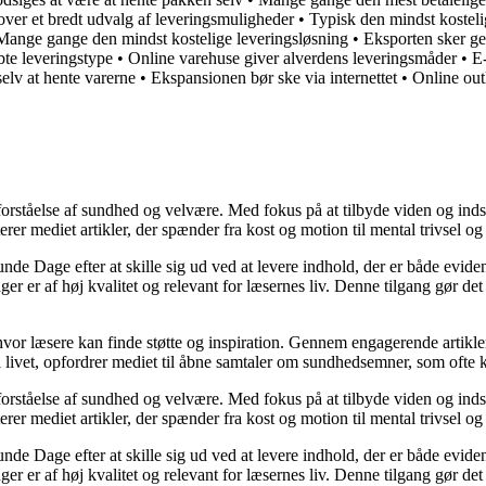
ver et bredt udvalg af leveringsmuligheder
•
Typisk den mindst kostel
Mange gange den mindst kostelige leveringsløsning
•
Eksporten sker ge
bte leveringstype
•
Online varehuse giver alverdens leveringsmåder
•
E
selv at hente varerne
•
Ekspansionen bør ske via internettet
•
Online outl
orståelse af sundhed og velvære. Med fokus på at tilbyde viden og indsig
r mediet artikler, der spænder fra kost og motion til mental trivsel og 
unde Dage efter at skille sig ud ved at levere indhold, der er både evide
r er af høj kvalitet og relevant for læsernes liv. Denne tilgang gør det
 hvor læsere kan finde støtte og inspiration. Gennem engagerende artikle
 livet, opfordrer mediet til åbne samtaler om sundhedsemner, som ofte 
orståelse af sundhed og velvære. Med fokus på at tilbyde viden og indsig
r mediet artikler, der spænder fra kost og motion til mental trivsel og 
unde Dage efter at skille sig ud ved at levere indhold, der er både evide
r er af høj kvalitet og relevant for læsernes liv. Denne tilgang gør det