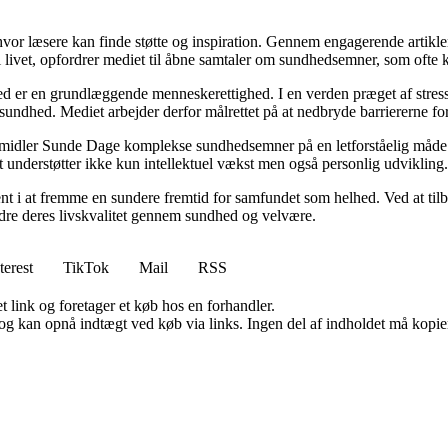
 hvor læsere kan finde støtte og inspiration. Gennem engagerende artikle
 livet, opfordrer mediet til åbne samtaler om sundhedsemner, som ofte 
d er en grundlæggende menneskerettighed. I en verden præget af stress
es sundhed. Mediet arbejder derfor målrettet på at nedbryde barriererne f
rmidler Sunde Dage komplekse sundhedsemner på en letforståelig måde. D
t understøtter ikke kun intellektuel vækst men også personlig udvikling.
nt i at fremme en sundere fremtid for samfundet som helhed. Ved at tilb
bedre deres livskvalitet gennem sundhed og velvære.
terest
TikTok
Mail
RSS
t link og foretager et køb hos en forhandler.
og kan opnå indtægt ved køb via links. Ingen del af indholdet må kopiere