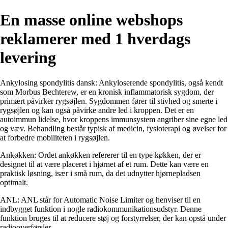
En masse online webshops
reklamerer med 1 hverdags
levering
Ankylosing spondylitis dansk: Ankyloserende spondylitis, også kendt
som Morbus Bechterew, er en kronisk inflammatorisk sygdom, der
primært påvirker rygsøjlen. Sygdommen fører til stivhed og smerte i
rygsøjlen og kan også påvirke andre led i kroppen. Det er en
autoimmun lidelse, hvor kroppens immunsystem angriber sine egne led
og væv. Behandling består typisk af medicin, fysioterapi og øvelser for
at forbedre mobiliteten i rygsøjlen.
Ankøkken: Ordet ankøkken refererer til en type køkken, der er
designet til at være placeret i hjørnet af et rum. Dette kan være en
praktisk løsning, især i små rum, da det udnytter hjørnepladsen
optimalt.
ANL: ANL står for Automatic Noise Limiter og henviser til en
indbygget funktion i nogle radiokommunikationsudstyr. Denne
funktion bruges til at reducere støj og forstyrrelser, der kan opstå under
radiooverførsler.