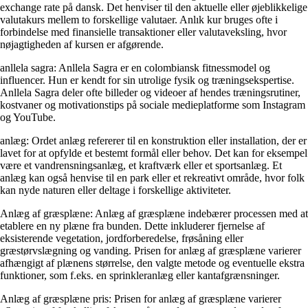
exchange rate på dansk. Det henviser til den aktuelle eller øjeblikkelige
valutakurs mellem to forskellige valutaer. Anlık kur bruges ofte i
forbindelse med finansielle transaktioner eller valutaveksling, hvor
nøjagtigheden af kursen er afgørende.
anllela sagra: Anllela Sagra er en colombiansk fitnessmodel og
influencer. Hun er kendt for sin utrolige fysik og træningsekspertise.
Anllela Sagra deler ofte billeder og videoer af hendes træningsrutiner,
kostvaner og motivationstips på sociale medieplatforme som Instagram
og YouTube.
anlæg: Ordet anlæg refererer til en konstruktion eller installation, der er
lavet for at opfylde et bestemt formål eller behov. Det kan for eksempel
være et vandrensningsanlæg, et kraftværk eller et sportsanlæg. Et
anlæg kan også henvise til en park eller et rekreativt område, hvor folk
kan nyde naturen eller deltage i forskellige aktiviteter.
Anlæg af græsplæne: Anlæg af græsplæne indebærer processen med at
etablere en ny plæne fra bunden. Dette inkluderer fjernelse af
eksisterende vegetation, jordforberedelse, frøsåning eller
græstørvslægning og vanding. Prisen for anlæg af græsplæne varierer
afhængigt af plænens størrelse, den valgte metode og eventuelle ekstra
funktioner, som f.eks. en sprinkleranlæg eller kantafgrænsninger.
Anlæg af græsplæne pris: Prisen for anlæg af græsplæne varierer