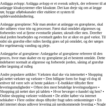
Anlägga avlopp: Anlägga avlopp er et svensk udtryk, der refererer til at
anlægge kloaksystemer eller kloakrør. Det kan dreje sig om at lægge
rør, bygge afløbskanaler eller etablere et system til
spildevandshåndtering.
Anlægge græsplæne: Når man ønsker at anlægge en græsplæne, skal
der udføres visse trin og processer. Først skal området afgrænses og
forberedes ved at fjerne eventuelle planter, ukrudt eller sten. Derefter
skal jorden bearbejdes og eventuelt gødes for at sikre en god vækst. Til
sidst sås græsfrø eller rulles færdig græs ud på området, og der sørges
for regelmæssig vanding og pleje.
Anlæggelse af græsplæne: Anlæggelse af græsplæne refererer til den
proces, hvor man skaber en ny græsplæne på et bestemt område. Dette
indebærer normalt at afgrænse og forberede jorden, såning af græsfrø
eller lægning af rulleg
Andre populære artikler:
Væksten skal ske via internettet
•
Shopping
på nettet vækster og vækster
•
Den billigste form for fragt vil dog til
enhver tid være selv at hente pakken
•
E-butikker tilbyder flere
leveringsmuligheder
•
Oftest den mest betalelige leveringsudgave
•
Shopping på nettet sker på tablets
•
Hvor bevæger e-handel sig hen?
•
Online shopping vækster voldsomt
•
De ældre køber via internet
selskaber
•
Flere online shops tilbyder fragt uden omkostninger
•
En
del internet shops udlover levering på næstkommende hverdag
•
Nogle