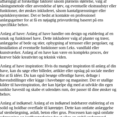
afhængigt af forskellige faktorer såsom plænens størrelse, valg af
såningsmetode eller anvendelse af tørv, og eventuelle ekstraudstyr eller
funktioner, der ønskes inkluderet, såsom kantafgrænsninger eller
sprinklersystemer. Det er bedst at kontakte en professionel
anlægsgartner for at få en nøjagtig prisvurdering baseret på ens
specifikke behov.
Anlæg af have: Anlæg af have handler om design og etablering af en
smuk og funktionel have. Dette inkluderer valg af planter og træer,
anlæggelse af bede og stier, opbygning af terrasser eller pergolaer, og
installation af eventuelle funktioner som f.eks. vandfald eller
kunstværker. Anlæg af en have kan være en kompleks proces, der
kræver både kreativitet og teknisk viden.
Anlæg af have inspiration: Hvis du mangler inspiration til anlæg af din
have, kan du søge efter billeder, artikler eller opslag på sociale medier
for at få idéer. Du kan også besøge offentlige haver, deltage i
haveudstillinger eller kigge i havebøger og magasiner. Der er utallige
kilder til haveinspiration, der kan hjælpe dig med at udvikle din egen
unikke havestil og skabe et udendørs rum, der passer til dine ønsker og
behov.
Anlæg af indkørsel: Anlæg af en indkørsel indebærer etablering af en
solid og holdbar overflade til køretøjer. Dette kan omfatte anlæggelse
af stenbelægning, asfalt, beton eller grus. Processen kan også omfatte