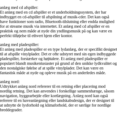
anlæg med cd afspiller:
Et anlæg med en cd afspiller er et underholdningssystem, der har
indbygget en cd-afspiller til afspilning af musik-cder. Det kan også
have funktioner som radio, Bluetooth-tilslutning eller endda mulighed
for at streame musik via internettet. Et anlæg med cd afspiller er en
praktisk og nem måde at nyde din yndlingsmusik på og kan være en
perfekt tilføjelse til ethvert hjem eller kontor.
anlæg med pladespiller:
Et anlæg med pladespiller er en type lydanlæg, der er specifikt designet
til at afspille vinylplader. Det er ofte udstyret med sin egen indbyggede
pladespiller, forstærker og højttalere. Et anlæg med pladespiller er
populært blandt musikentusiaster på grund af den unikke lydkvalitet og
den nostalgiske følelse af at spille vinylplader. Det kan være en
fantastisk måde at nyde og opleve musik på en anderledes måde.
anlæg nord:
Udtrykket anlæg nord refererer til en retning eller placering mod
nordlig retning. Det kan anvendes i forskellige sammenhænge, såsom
navigation, byggearbejde eller kortlægning. Anlæg nord kan også
referere til en haveanlægning eller landskabsdesign, der er designet til
at udnytte de lysforhold og klimaforhold, der er særlige for nordlige
breddegrader.