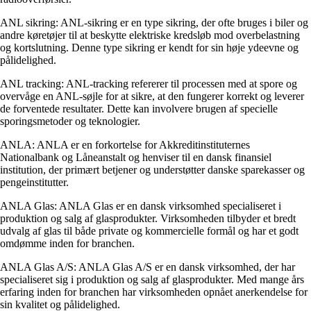
ANL sikring: ANL-sikring er en type sikring, der ofte bruges i biler og
andre køretøjer til at beskytte elektriske kredsløb mod overbelastning
og kortslutning. Denne type sikring er kendt for sin høje ydeevne og
pålidelighed.
ANL tracking: ANL-tracking refererer til processen med at spore og
overvåge en ANL-søjle for at sikre, at den fungerer korrekt og leverer
de forventede resultater. Dette kan involvere brugen af ​​specielle
sporingsmetoder og teknologier.
ANLA: ANLA er en forkortelse for Akkreditinstituternes
Nationalbank og Låneanstalt og henviser til en dansk finansiel
institution, der primært betjener og understøtter danske sparekasser og
pengeinstitutter.
ANLA Glas: ANLA Glas er en dansk virksomhed specialiseret i
produktion og salg af glasprodukter. Virksomheden tilbyder et bredt
udvalg af glas til både private og kommercielle formål og har et godt
omdømme inden for branchen.
ANLA Glas A/S: ANLA Glas A/S er en dansk virksomhed, der har
specialiseret sig i produktion og salg af glasprodukter. Med mange års
erfaring inden for branchen har virksomheden opnået anerkendelse for
sin kvalitet og pålidelighed.