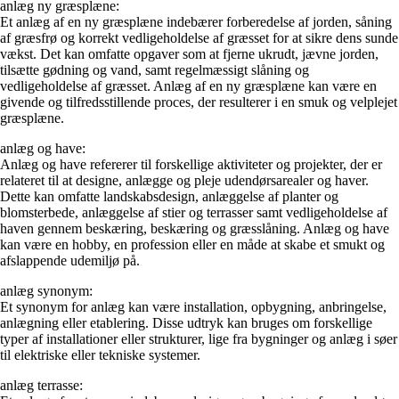
anlæg ny græsplæne:
Et anlæg af en ny græsplæne indebærer forberedelse af jorden, såning
af græsfrø og korrekt vedligeholdelse af græsset for at sikre dens sunde
vækst. Det kan omfatte opgaver som at fjerne ukrudt, jævne jorden,
tilsætte gødning og vand, samt regelmæssigt slåning og
vedligeholdelse af græsset. Anlæg af en ny græsplæne kan være en
givende og tilfredsstillende proces, der resulterer i en smuk og velplejet
græsplæne.
anlæg og have:
Anlæg og have refererer til forskellige aktiviteter og projekter, der er
relateret til at designe, anlægge og pleje udendørsarealer og haver.
Dette kan omfatte landskabsdesign, anlæggelse af planter og
blomsterbede, anlæggelse af stier og terrasser samt vedligeholdelse af
haven gennem beskæring, beskæring og græsslåning. Anlæg og have
kan være en hobby, en profession eller en måde at skabe et smukt og
afslappende udemiljø på.
anlæg synonym:
Et synonym for anlæg kan være installation, opbygning, anbringelse,
anlægning eller etablering. Disse udtryk kan bruges om forskellige
typer af installationer eller strukturer, lige fra bygninger og anlæg i søer
til elektriske eller tekniske systemer.
anlæg terrasse: