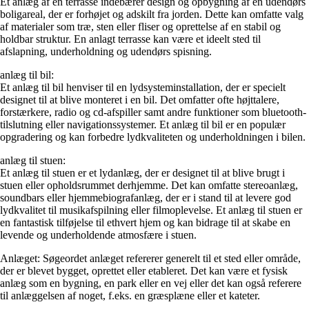
Et anlæg af en terrasse indebærer design og opbygning af en udendørs
boligareal, der er forhøjet og adskilt fra jorden. Dette kan omfatte valg
af materialer som træ, sten eller fliser og oprettelse af en stabil og
holdbar struktur. En anlagt terrasse kan være et ideelt sted til
afslapning, underholdning og udendørs spisning.
anlæg til bil:
Et anlæg til bil henviser til en lydsysteminstallation, der er specielt
designet til at blive monteret i en bil. Det omfatter ofte højttalere,
forstærkere, radio og cd-afspiller samt andre funktioner som bluetooth-
tilslutning eller navigationssystemer. Et anlæg til bil er en populær
opgradering og kan forbedre lydkvaliteten og underholdningen i bilen.
anlæg til stuen:
Et anlæg til stuen er et lydanlæg, der er designet til at blive brugt i
stuen eller opholdsrummet derhjemme. Det kan omfatte stereoanlæg,
soundbars eller hjemmebiografanlæg, der er i stand til at levere god
lydkvalitet til musikafspilning eller filmoplevelse. Et anlæg til stuen er
en fantastisk tilføjelse til ethvert hjem og kan bidrage til at skabe en
levende og underholdende atmosfære i stuen.
Anlæget: Søgeordet anlæget refererer generelt til et sted eller område,
der er blevet bygget, oprettet eller etableret. Det kan være et fysisk
anlæg som en bygning, en park eller en vej eller det kan også referere
til anlæggelsen af noget, f.eks. en græsplæne eller et kateter.