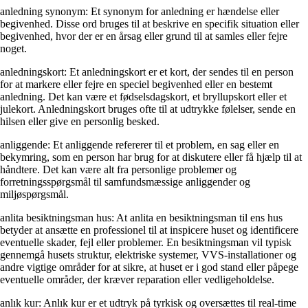
anledning synonym: Et synonym for anledning er hændelse eller
begivenhed. Disse ord bruges til at beskrive en specifik situation eller
begivenhed, hvor der er en årsag eller grund til at samles eller fejre
noget.
anledningskort: Et anledningskort er et kort, der sendes til en person
for at markere eller fejre en speciel begivenhed eller en bestemt
anledning. Det kan være et fødselsdagskort, et bryllupskort eller et
julekort. Anledningskort bruges ofte til at udtrykke følelser, sende en
hilsen eller give en personlig besked.
anliggende: Et anliggende refererer til et problem, en sag eller en
bekymring, som en person har brug for at diskutere eller få hjælp til at
håndtere. Det kan være alt fra personlige problemer og
forretningsspørgsmål til samfundsmæssige anliggender og
miljøspørgsmål.
anlita besiktningsman hus: At anlita en besiktningsman til ens hus
betyder at ansætte en professionel til at inspicere huset og identificere
eventuelle skader, fejl eller problemer. En besiktningsman vil typisk
gennemgå husets struktur, elektriske systemer, VVS-installationer og
andre vigtige områder for at sikre, at huset er i god stand eller påpege
eventuelle områder, der kræver reparation eller vedligeholdelse.
anlık kur: Anlık kur er et udtryk på tyrkisk og oversættes til real-time