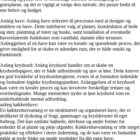
græsplæne, og det er vigtigt at vælge den metode, der passer bedst til
ens behov og budget.
Anlæg have: Anlæg have refererer til processen med at designe og
etablere en have. Dette indebærer valg af planter, konstruktion af bede
og stier, plantning af træer og buske, samt installation af eventuelle
haverelaterede funktioner som vandfald, damme eller terrasser.
Anlæggelsen af en have kan være en kreativ og spændende proces, der
giver mulighed for at skabe et udendørs rum, der er både smukt og
funktionelt.
Anlæg krydsord: Anlæg krydsord handler om at skabe en
krydsordopgave, der er både udfordrende og sjov at løse. Dette kræver
en god forståelse af krydsordsreglerne, evnen til at formulere ledetråde
og formulere logiske krydsningspunkter. Anlæggelsen af et krydsord
kan være en kreativ proces og kan involvere forskellige temaer og
sværhedsgrader. Mange mennesker nyder at løse krydsord som en
underholdende mental udfordring.
anlæg køkkenhave:
En køkkenhaveanlæg er en struktureret og organiseret have, der er
dedikeret til dyrkning af frugt, grøntsager og krydderurter til eget
forbrug. Det kan omfatte højbede, drivhuse og andre former for
enheder til at plante og pleje afgrøder. Køkkenhaveanlæg er ofte meget
praktiske og effektive i deres indretning, og de kan være en fantastisk
måde at nyde friske og sunde produkter fra din egen have.