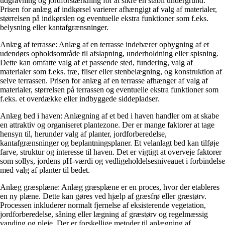
udgravning og jordforstærkning for at sikre en stabil undergrund.
Prisen for anlæg af indkørsel varierer afhængigt af valg af materialer,
størrelsen på indkørslen og eventuelle ekstra funktioner som f.eks.
belysning eller kantafgrænsninger.
Anlæg af terrasse: Anlæg af en terrasse indebærer opbygning af et
udendørs opholdsområde til afslapning, underholdning eller spisning.
Dette kan omfatte valg af et passende sted, fundering, valg af
materialer som f.eks. træ, fliser eller stenbelægning, og konstruktion af
selve terrassen. Prisen for anlæg af en terrasse afhænger af valg af
materialer, størrelsen på terrassen og eventuelle ekstra funktioner som
f.eks. et overdække eller indbyggede siddepladser.
Anlæg bed i haven: Anlægning af et bed i haven handler om at skabe
en attraktiv og organiseret plantezone. Der er mange faktorer at tage
hensyn til, herunder valg af planter, jordforberedelse,
kantafgrænsninger og beplantningsplaner. Et velanlagt bed kan tilføje
farve, struktur og interesse til haven. Det er vigtigt at overveje faktorer
som sollys, jordens pH-værdi og vedligeholdelsesniveauet i forbindelse
med valg af planter til bedet.
Anlæg græsplæne: Anlæg græsplæne er en proces, hvor der etableres
en ny plæne. Dette kan gøres ved hjælp af græsfrø eller græstørv.
Processen inkluderer normalt fjernelse af eksisterende vegetation,
jordforberedelse, såning eller lægning af græstørv og regelmæssig
vanding og pleje. Der er forskellige metoder til anlægning af