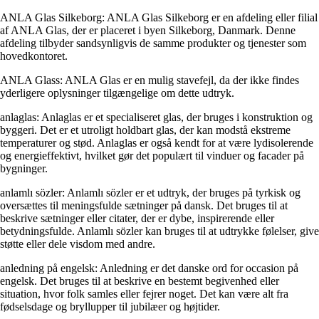
ANLA Glas Silkeborg: ANLA Glas Silkeborg er en afdeling eller filial
af ANLA Glas, der er placeret i byen Silkeborg, Danmark. Denne
afdeling tilbyder sandsynligvis de samme produkter og tjenester som
hovedkontoret.
ANLA Glass: ANLA Glas er en mulig stavefejl, da der ikke findes
yderligere oplysninger tilgængelige om dette udtryk.
anlaglas: Anlaglas er et specialiseret glas, der bruges i konstruktion og
byggeri. Det er et utroligt holdbart glas, der kan modstå ekstreme
temperaturer og stød. Anlaglas er også kendt for at være lydisolerende
og energieffektivt, hvilket gør det populært til vinduer og facader på
bygninger.
anlamlı sözler: Anlamlı sözler er et udtryk, der bruges på tyrkisk og
oversættes til meningsfulde sætninger på dansk. Det bruges til at
beskrive sætninger eller citater, der er dybe, inspirerende eller
betydningsfulde. Anlamlı sözler kan bruges til at udtrykke følelser, give
støtte eller dele visdom med andre.
anledning på engelsk: Anledning er det danske ord for occasion på
engelsk. Det bruges til at beskrive en bestemt begivenhed eller
situation, hvor folk samles eller fejrer noget. Det kan være alt fra
fødselsdage og bryllupper til jubilæer og højtider.