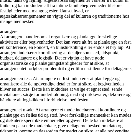
musik, dans og fejring. Ægteskabsarrangementer varierer fra kultur til
kultur og kan inkludere alt fra intime familiebegivenheder til store
festligheder med mange gæster. Uanset hvad, er
ægteskabsarrangementer en vigtig del af kulturen og traditionerne hos
mange mennesker.
arrangere:
At arrangere handler om at organisere og planlægge forskellige
aktiviteter eller begivenheder. Det kan være alt fra at planlægge en fest,
en konference, en koncert, en kunstudstilling eller endda et bryllup. At
arrangere indebærer koordinering af detaljer som sted, tidspunkt,
budget, deltagere og logistik. Det er vigtigt at have gode
organisatoriske og planlægningsfærdigheder for at sikre, at
arrangementet forløber problemfrit og er tilfredsstillende for deltagerne.
arrangere en fest: At arrangere en fest indebærer at planlægge og
organisere alle de nødvendige detaljer for at sikre, at begivenheden
bliver en succes. Dette kan inkludere at vælge et egnet sted, sende
invitationer, sørge for underholdning, mad og drikkevarer, dekorere og
håndtere alt logistikken i forbindelse med festen.
arrangere et møde: At arrangere et møde indebærer at koordinere og
planlægge en fælles tid og sted, hvor forskellige mennesker kan mødes
og diskutere specifikke emner eller opgaver. Dette kan indebære at
finde en passende mødelokale, give deltagerne besked om dato og
tidspunkt, oprette en dagsorden for mødet og sikre, at alle nødvendige