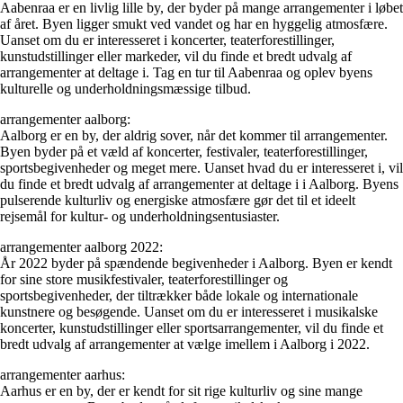
Aabenraa er en livlig lille by, der byder på mange arrangementer i løbet
af året. Byen ligger smukt ved vandet og har en hyggelig atmosfære.
Uanset om du er interesseret i koncerter, teaterforestillinger,
kunstudstillinger eller markeder, vil du finde et bredt udvalg af
arrangementer at deltage i. Tag en tur til Aabenraa og oplev byens
kulturelle og underholdningsmæssige tilbud.
arrangementer aalborg:
Aalborg er en by, der aldrig sover, når det kommer til arrangementer.
Byen byder på et væld af koncerter, festivaler, teaterforestillinger,
sportsbegivenheder og meget mere. Uanset hvad du er interesseret i, vil
du finde et bredt udvalg af arrangementer at deltage i i Aalborg. Byens
pulserende kulturliv og energiske atmosfære gør det til et ideelt
rejsemål for kultur- og underholdningsentusiaster.
arrangementer aalborg 2022:
År 2022 byder på spændende begivenheder i Aalborg. Byen er kendt
for sine store musikfestivaler, teaterforestillinger og
sportsbegivenheder, der tiltrækker både lokale og internationale
kunstnere og besøgende. Uanset om du er interesseret i musikalske
koncerter, kunstudstillinger eller sportsarrangementer, vil du finde et
bredt udvalg af arrangementer at vælge imellem i Aalborg i 2022.
arrangementer aarhus:
Aarhus er en by, der er kendt for sit rige kulturliv og sine mange