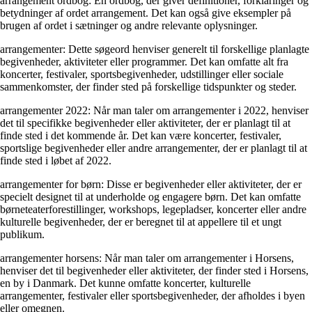
arrangement ordbog: En ordbog, der giver definitioner, forklaringer og
betydninger af ordet arrangement. Det kan også give eksempler på
brugen af ordet i sætninger og andre relevante oplysninger.
arrangementer: Dette søgeord henviser generelt til forskellige planlagte
begivenheder, aktiviteter eller programmer. Det kan omfatte alt fra
koncerter, festivaler, sportsbegivenheder, udstillinger eller sociale
sammenkomster, der finder sted på forskellige tidspunkter og steder.
arrangementer 2022: Når man taler om arrangementer i 2022, henviser
det til specifikke begivenheder eller aktiviteter, der er planlagt til at
finde sted i det kommende år. Det kan være koncerter, festivaler,
sportslige begivenheder eller andre arrangementer, der er planlagt til at
finde sted i løbet af 2022.
arrangementer for børn: Disse er begivenheder eller aktiviteter, der er
specielt designet til at underholde og engagere børn. Det kan omfatte
børneteaterforestillinger, workshops, legepladser, koncerter eller andre
kulturelle begivenheder, der er beregnet til at appellere til et ungt
publikum.
arrangementer horsens: Når man taler om arrangementer i Horsens,
henviser det til begivenheder eller aktiviteter, der finder sted i Horsens,
en by i Danmark. Det kunne omfatte koncerter, kulturelle
arrangementer, festivaler eller sportsbegivenheder, der afholdes i byen
eller omegnen.