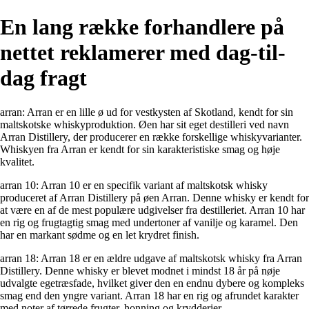
En lang række forhandlere på
nettet reklamerer med dag-til-
dag fragt
arran: Arran er en lille ø ud for vestkysten af Skotland, kendt for sin
maltskotske whiskyproduktion. Øen har sit eget destilleri ved navn
Arran Distillery, der producerer en række forskellige whiskyvarianter.
Whiskyen fra Arran er kendt for sin karakteristiske smag og høje
kvalitet.
arran 10: Arran 10 er en specifik variant af maltskotsk whisky
produceret af Arran Distillery på øen Arran. Denne whisky er kendt for
at være en af de mest populære udgivelser fra destilleriet. Arran 10 har
en rig og frugtagtig smag med undertoner af vanilje og karamel. Den
har en markant sødme og en let krydret finish.
arran 18: Arran 18 er en ældre udgave af maltskotsk whisky fra Arran
Distillery. Denne whisky er blevet modnet i mindst 18 år på nøje
udvalgte egetræsfade, hvilket giver den en endnu dybere og kompleks
smag end den yngre variant. Arran 18 har en rig og afrundet karakter
med noter af tørrede frugter, honning og krydderier.