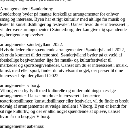
Arrangementer i Sønderborg:
Sønderborg byder på mange forskellige arrangementer for enhver
smag og interesse. Byen har et rigt kulturliv med alt lige fra musik og
teater til kunstudstillinger og festivaler. Uanset hvad du er interesseret i,
vil der være arrangementer i Sønderborg, der kan give dig spændende
og berigende oplevelser.
arrangementer sønderjylland 2022:
Hvis du leder efter spændende arrangementer i Sønderjylland i 2022,
så er du kommet til det rette sted. Sønderjylland byder på et væld af
forskellige begivenheder, lige fra musik- og kulturfestivaler til
markeder og sportsbegivenheder. Uanset om du er interesseret i musik,
kunst, mad eller sport, finder du utvivlsomt noget, der passer til dine
interesser i Sønderjylland i 2022.
arrangementer viborg:
Viborg er en by fyldt med kulturelle og underholdningsmæssige
arrangementer. Uanset om du er interesseret i koncerter,
teaterforestillinger, kunstudstillinger eller festivaler, vil du finde et bredt
udvalg af arrangementer at vælge imellem i Viborg. Byen er kendt for
sit rige kulturliv, og der er altid noget spændende at opleve, uanset
hvornår du besøger Viborg.
arrangementer aabenraa: