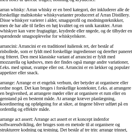
arran whisky: Arran whisky er en bred kategori, der inkluderer alle de
forskellige maltskotske whiskyvarianter produceret af Arran Distillery.
Disse whiskyer varierer i alder, smagsprofil og modningsteknikker,
men de har alle til fælles en høj kvalitet og en unik karakter. Arran
whiskyer kan være frugtagtige, krydrede eller røgede, og de tilbyder en
spændende smagsoplevelse for whiskyelskere.
arrancini: Arrancini er en traditionel italiensk ret, der består af
risbollede, som er fyldt med forskellige ingredienser og derefter paneret
og friteret. Den mest klassiske variant af arrancini er fyldt med
mozzarella og kødsovs, men der findes også mange andre variationer,
f.eks. med spinat, svampe eller ost. Arrancini er en lækker og populær
appetizer eller snack.
arrange: Arrange er et engelsk verbum, der betyder at organisere eller
ordne noget. Det kan bruges i forskellige kontekster, f.eks. at arrangere
en begivenhed, at arrangere møder eller at organisere et rum eller en
genstand på en bestemt måde. At arrange kræver planlægning,
koordinering og opfølgning for at sikre, at tingene bliver udført på en
ordentlig og effektiv måde.
arrange act assert: Arrange act assert er et koncept indenfor
softwareudvikling, der bruges som en metode til at organisere og
strukturere kodning og testning. Det består af tre trin: arrange trinnet,