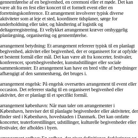
gennemførelse af en begivenhed, en ceremoni eller et møde. Det kan
være alt fra en fest eller koncert til et formelt event eller en
forretningskonference. Et arrangement involverer typisk diverse
aktiviteter som at leje et sted, koordinere tidsplaner, sørge for
underholdning eller taler, og håndtering af logistik og
deltagerregistrering. Et vellykket arrangement kræver omhyggelig
planlægning, organisering og gennemførelse.
arrangement betydning: Et arrangement refererer typisk til en planlagt
begivenhed, aktivitet eller begivenhed, der er organiseret for at opfylde
et bestemt formål eller mål. Det kan være alt fra koncerter, festivaler,
konferencer, sportsbegivenheder, kunstudstillinger eller sociale
sammenkomster. Et arrangement kan have en bred vifte af betydninger
afhængigt af den sammenhæng, det bruges i.
arrangement engelsk: På engelsk oversættes arrangement til event eller
occasion. Det refererer stadig til en organiseret begivenhed eller
aktivitet, der er planlagt til et specifikt formål.
arrangement københavn: Når man taler om arrangementer i
København, henviser det til planlagte begivenheder eller aktiviteter, der
finder sted i København, hovedstaden i Danmark. Det kan omfatte
koncerter, teaterforestillinger, udstillinger, kulturelle begivenheder eller
festivaler, der afholdes i byen.