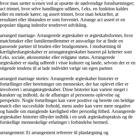
hvor man sætter scenen ved at opsætte de nødvendige forudsætninger;
act trinnet, hvor selve handlingen udføres, f.eks. en funktion kaldes
eller en metode kører; og assert trinnet, hvor man bekræfter, at
resultatet eller tilstanden er som forventet. Arrange act assert er en
populær tilgang indenfor testdrevet udvikling.
arranged marriage: Arrangerede ægteskaber er ægteskabsformer, hvor
matchmaker eller familiemedlemmer er ansvarlige for at finde en
passende partner til bruden eller brudgommen. I modsætning til
kærlighedsægteskaber er arrangørægteskaber baseret på kriterier som
f.eks. sociale, økonomiske eller religiøse status. Arrangerede
ægteskaber er stadig udbredt i visse kulturer og lande, selvom der er en
stigende tendens til at lade individet vælge sin egen partner.
arranged marriage stories: Arrangerede ægteskaber historier er
fortællinger eller beretninger om mennesker, der har oplevet eller er
involveret i arrangørægteskaber. Disse historier kan variere meget i
karakter og indhold, da de afhænger af personens oplevelse og
perspektiv. Nogle fortællinger kan være positive og berette om heldige
match eller succesfulde forhold, mens andre kan være mere negative
og handle om manglende kærlighed eller personlig frihed. Arrangerede
ægteskaber historier tilbyder indblik i en unik ægteskabspraksis og de
forskellige menneskelige erfaringer i forbindelse hermed.
arrangement: Et arrangement refererer til planlægning og