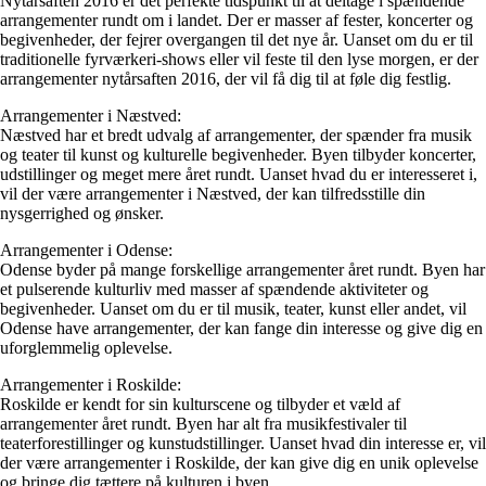
Nytårsaften 2016 er det perfekte tidspunkt til at deltage i spændende
arrangementer rundt om i landet. Der er masser af fester, koncerter og
begivenheder, der fejrer overgangen til det nye år. Uanset om du er til
traditionelle fyrværkeri-shows eller vil feste til den lyse morgen, er der
arrangementer nytårsaften 2016, der vil få dig til at føle dig festlig.
Arrangementer i Næstved:
Næstved har et bredt udvalg af arrangementer, der spænder fra musik
og teater til kunst og kulturelle begivenheder. Byen tilbyder koncerter,
udstillinger og meget mere året rundt. Uanset hvad du er interesseret i,
vil der være arrangementer i Næstved, der kan tilfredsstille din
nysgerrighed og ønsker.
Arrangementer i Odense:
Odense byder på mange forskellige arrangementer året rundt. Byen har
et pulserende kulturliv med masser af spændende aktiviteter og
begivenheder. Uanset om du er til musik, teater, kunst eller andet, vil
Odense have arrangementer, der kan fange din interesse og give dig en
uforglemmelig oplevelse.
Arrangementer i Roskilde:
Roskilde er kendt for sin kulturscene og tilbyder et væld af
arrangementer året rundt. Byen har alt fra musikfestivaler til
teaterforestillinger og kunstudstillinger. Uanset hvad din interesse er, vil
der være arrangementer i Roskilde, der kan give dig en unik oplevelse
og bringe dig tættere på kulturen i byen.