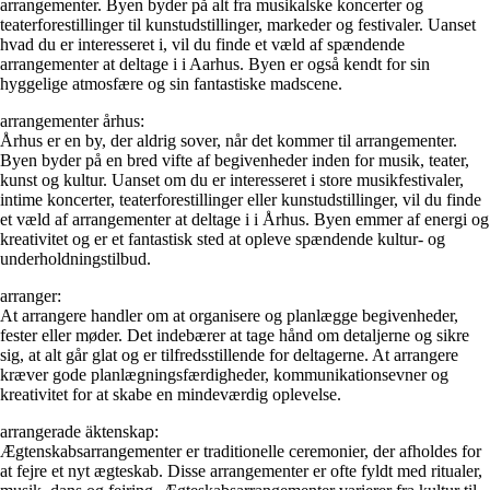
arrangementer. Byen byder på alt fra musikalske koncerter og
teaterforestillinger til kunstudstillinger, markeder og festivaler. Uanset
hvad du er interesseret i, vil du finde et væld af spændende
arrangementer at deltage i i Aarhus. Byen er også kendt for sin
hyggelige atmosfære og sin fantastiske madscene.
arrangementer århus:
Århus er en by, der aldrig sover, når det kommer til arrangementer.
Byen byder på en bred vifte af begivenheder inden for musik, teater,
kunst og kultur. Uanset om du er interesseret i store musikfestivaler,
intime koncerter, teaterforestillinger eller kunstudstillinger, vil du finde
et væld af arrangementer at deltage i i Århus. Byen emmer af energi og
kreativitet og er et fantastisk sted at opleve spændende kultur- og
underholdningstilbud.
arranger:
At arrangere handler om at organisere og planlægge begivenheder,
fester eller møder. Det indebærer at tage hånd om detaljerne og sikre
sig, at alt går glat og er tilfredsstillende for deltagerne. At arrangere
kræver gode planlægningsfærdigheder, kommunikationsevner og
kreativitet for at skabe en mindeværdig oplevelse.
arrangerade äktenskap:
Ægtenskabsarrangementer er traditionelle ceremonier, der afholdes for
at fejre et nyt ægteskab. Disse arrangementer er ofte fyldt med ritualer,