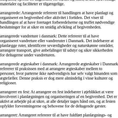
materialer og faciliteter er tilgængelige.
arrangerede: Arrangerede refererer til handlingen at have planlagt og
organiseret en begivenhed eller aktivitet i fortiden. Det viser til
handlingen af at have foretaget forberedelserne og truffet nødvendige
beslutninger for at sikre en smidig afvikling af begivenheden.
arrangerede vandreture i danmark: Dette refererer til at have
organiseret vandreture eller vandreruter i Danmark. Det indebærer at
planlægge ruter, identificere seværdigheder og naturskønne områder,
arrangere transport, give anbefalinger til udstyr og sikre sikkerheden
for deltagerne under vandreturen.
arrangerede ægteskaber i danmark: Arrangerede ægteskaber i Danmark
refererer til praksissen med at arrangere ægteskaber mellem to
personer, hvor parterne ikke nødvendigvis har selv valgt hinanden som
ægtefæller. Denne praksis er dog mere almindelig i visse kulturer og
religioner.
arrangerer en fest: At arrangere en fest indebærer i øjeblikket at være
involveret i planlægningen og organiseringen af en begivenhed. Det er
aktivt at arbejde på at sikre, at alle detaljer tages hånd om, og at festen
opfylder forventningerne og behovene for de deltagende gæster.
arrangeret: Arrangeret refererer til at have fuldført planlægnings- og