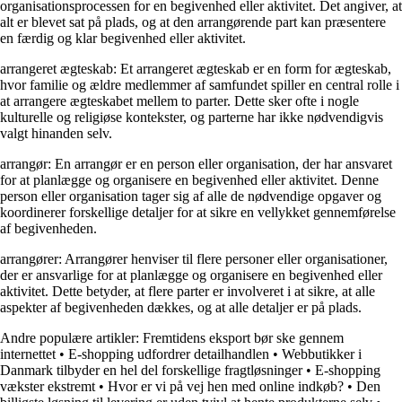
organisationsprocessen for en begivenhed eller aktivitet. Det angiver, at
alt er blevet sat på plads, og at den arrangørende part kan præsentere
en færdig og klar begivenhed eller aktivitet.
arrangeret ægteskab: Et arrangeret ægteskab er en form for ægteskab,
hvor familie og ældre medlemmer af samfundet spiller en central rolle i
at arrangere ægteskabet mellem to parter. Dette sker ofte i nogle
kulturelle og religiøse kontekster, og parterne har ikke nødvendigvis
valgt hinanden selv.
arrangør: En arrangør er en person eller organisation, der har ansvaret
for at planlægge og organisere en begivenhed eller aktivitet. Denne
person eller organisation tager sig af alle de nødvendige opgaver og
koordinerer forskellige detaljer for at sikre en vellykket gennemførelse
af begivenheden.
arrangører: Arrangører henviser til flere personer eller organisationer,
der er ansvarlige for at planlægge og organisere en begivenhed eller
aktivitet. Dette betyder, at flere parter er involveret i at sikre, at alle
aspekter af begivenheden dækkes, og at alle detaljer er på plads.
Andre populære artikler:
Fremtidens eksport bør ske gennem
internettet
•
E-shopping udfordrer detailhandlen
•
Webbutikker i
Danmark tilbyder en hel del forskellige fragtløsninger
•
E-shopping
vækster ekstremt
•
Hvor er vi på vej hen med online indkøb?
•
Den