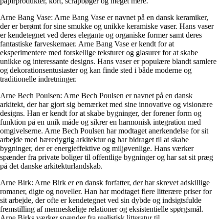
papirprodukter, kort, scrapbøger og meget mere.
Arne Bang Vase: Arne Bang Vase er navnet på en dansk keramiker,
der er berømt for sine smukke og unikke keramiske vaser. Hans vaser
er kendetegnet ved deres elegante og organiske former samt deres
fantastiske farveskemaer. Arne Bang Vase er kendt for at
eksperimentere med forskellige teksturer og glasurer for at skabe
unikke og interessante designs. Hans vaser er populære blandt samlere
og dekorationsentusiaster og kan finde sted i både moderne og
traditionelle indretninger.
Arne Bech Poulsen: Arne Bech Poulsen er navnet på en dansk
arkitekt, der har gjort sig bemærket med sine innovative og visionære
designs. Han er kendt for at skabe bygninger, der forener form og
funktion på en unik måde og sikrer en harmonisk integration med
omgivelserne. Arne Bech Poulsen har modtaget anerkendelse for sit
arbejde med bæredygtig arkitektur og har bidraget til at skabe
bygninger, der er energieffektive og miljøvenlige. Hans værker
spænder fra private boliger til offentlige bygninger og har sat sit præg
på det danske arkitekturlandskab.
Arne Birk: Arne Birk er en dansk forfatter, der har skrevet adskillige
romaner, digte og noveller. Han har modtaget flere litterære priser for
sit arbejde, der ofte er kendetegnet ved sin dybde og indsigtsfulde
fremstilling af menneskelige relationer og eksistentielle spørgsmål.
Arne Birks værker spænder fra realistisk litteratur til