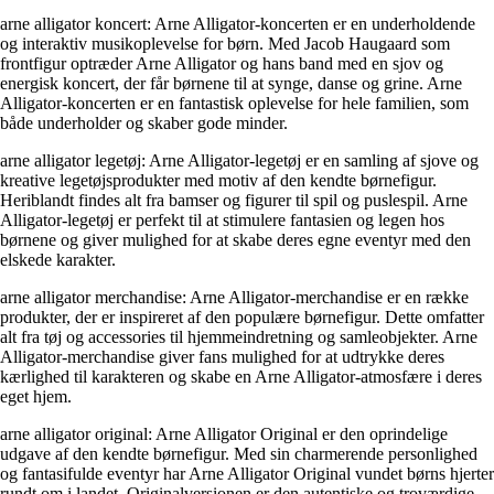
arne alligator koncert: Arne Alligator-koncerten er en underholdende
og interaktiv musikoplevelse for børn. Med Jacob Haugaard som
frontfigur optræder Arne Alligator og hans band med en sjov og
energisk koncert, der får børnene til at synge, danse og grine. Arne
Alligator-koncerten er en fantastisk oplevelse for hele familien, som
både underholder og skaber gode minder.
arne alligator legetøj: Arne Alligator-legetøj er en samling af sjove og
kreative legetøjsprodukter med motiv af den kendte børnefigur.
Heriblandt findes alt fra bamser og figurer til spil og puslespil. Arne
Alligator-legetøj er perfekt til at stimulere fantasien og legen hos
børnene og giver mulighed for at skabe deres egne eventyr med den
elskede karakter.
arne alligator merchandise: Arne Alligator-merchandise er en række
produkter, der er inspireret af den populære børnefigur. Dette omfatter
alt fra tøj og accessories til hjemmeindretning og samleobjekter. Arne
Alligator-merchandise giver fans mulighed for at udtrykke deres
kærlighed til karakteren og skabe en Arne Alligator-atmosfære i deres
eget hjem.
arne alligator original: Arne Alligator Original er den oprindelige
udgave af den kendte børnefigur. Med sin charmerende personlighed
og fantasifulde eventyr har Arne Alligator Original vundet børns hjerter
rundt om i landet. Originalversionen er den autentiske og troværdige