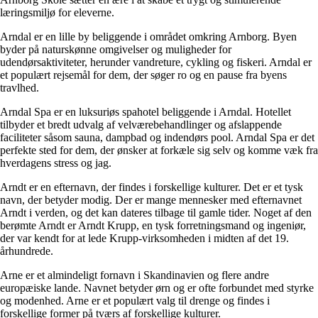
læringsmiljø for eleverne.
Arndal er en lille by beliggende i området omkring Arnborg. Byen
byder på naturskønne omgivelser og muligheder for
udendørsaktiviteter, herunder vandreture, cykling og fiskeri. Arndal er
et populært rejsemål for dem, der søger ro og en pause fra byens
travlhed.
Arndal Spa er en luksuriøs spahotel beliggende i Arndal. Hotellet
tilbyder et bredt udvalg af velværebehandlinger og afslappende
faciliteter såsom sauna, dampbad og indendørs pool. Arndal Spa er det
perfekte sted for dem, der ønsker at forkæle sig selv og komme væk fra
hverdagens stress og jag.
Arndt er en efternavn, der findes i forskellige kulturer. Det er et tysk
navn, der betyder modig. Der er mange mennesker med efternavnet
Arndt i verden, og det kan dateres tilbage til gamle tider. Noget af den
berømte Arndt er Arndt Krupp, en tysk forretningsmand og ingeniør,
der var kendt for at lede Krupp-virksomheden i midten af det 19.
århundrede.
Arne er et almindeligt fornavn i Skandinavien og flere andre
europæiske lande. Navnet betyder ørn og er ofte forbundet med styrke
og modenhed. Arne er et populært valg til drenge og findes i
forskellige former på tværs af forskellige kulturer.