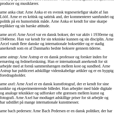
producer og musiklærer.
arne anka citat: Arne Anka er en svensk tegneseriefigur skabt af Jan
Lööf. Arne er en kritisk og satirisk and, der kommenterer samfundet og
politik på en humoristisk måde. Arne Anka er kendt for sine skarpe
replikker og sin barske attitude.
arne arcel: Arne Arcel var en dansk bokser, der var aktiv i 1930erne og
1940erne. Han var kendt for sin tekniske kunnen og sin disciplin. Arne
Arcel vandt flere danske og internationale boksetitler og er stadig
anerkendt som en af Danmarks bedste boksere gennem tiderne.
arne astrup: Arne Astrup er en dansk professor og forsker inden for
ernæring og fedmeforskning. Han er internationalt anerkendt for sit
arbejde med at forstå sammenhængen mellem kost og sundhed. Arne
Astrup har publiceret adskillige videnskabelige artikler og er en hyppig
foredragsholder.
arne axel: Arne Axel er en dansk kunstfotograf, der er kendt for sine
unikke og eksperimenterende billeder. Han arbejder med både digitale
og analoge teknikker og udforsker ofte grænsen mellem kunst og
fotografi. Arne Axel har modtaget adskillige priser for sit arbejde og
har udstillet på mange internationale kunstmesser.
arne bach pedersen: Arne Bach Pedersen er en dansk politiker, der har