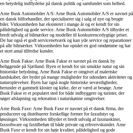
en betydelig indflydelse på dansk politik og samfundet som helhed.
Arne Busk Automobiler A/S: Arne Busk Automobiler A/S er navnet på
en dansk bilforhandler, der specialiserer sig i salg af nye og brugte
biler. Virksomheden har eksisteret i mange år og er kendt for sin
pålidelighed og gode service. Arne Busk Automobiler A/S tilbyder et
bredt udvalg af bilmærker og modeller til konkurrencedygtige priser.
De har også et godt servicenetværk og kan yde service og reparationer
på alle bilmærker. Virksomheden har opnået en god omdømme og har
et stort antal tilfredse kunder.
Arne Busk Fakse: Arne Busk Fakse er navnet på en dansk by
beliggende på Sjælland. Byen er kendt for sin smukke natur og sin
historiske betydning. Arne Busk Fakse er omgivet af maleriske
landskaber, der byder på mange muligheder for udendørs aktiviteter og
naturoplevelser. Byen har også nogle historiske seværdigheder,
herunder et gammelt kloster og kirke, der er værd at besøge. Arne
Busk Fakse er et populært sted for både indbyggere og turister, der
søger afslapning og rekreation i naturskønne omgivelser.
Arne Busk Faxe: Arne Busk Faxe er navnet på et dansk firma, der
producerer og distribuerer forskellige former for faxudstyr og
løsninger. Virksomheden tilbyder et bredt udvalg af faxmaskiner,
faxsoftware og faxtilbehør til både private og erhvervskunder. Arne
Busk Faxe er kendt for sin høje kvalitet, pålidelighed og gode