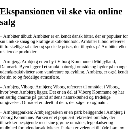
Ekspansionen vil ske via online
salg
– Arnbitter tilbud: Arnbitter er en kendt dansk bitter, der er populær for
sin unikke smag og kraftige alkoholindhold. Arnbitter tilbud refererer
til forskellige rabatter og specielle priser, der tilbydes på Arnbitter eller
relaterede produkter.
– Arnbjerg: Arnbjerg er en by i Viborg Kommune i Midtjylland,
Danmark. Byen ligger i et smukt naturrigt område og byder på mange
udendørsaktiviteter som vandreture og cykling. Arnbjerg er også kendt
for sin ro og fredelige atmosfære.
– Arnbjerg Viborg: Arnbjerg Viborg refererer til området i Viborg,
hvor byen Arnbjerg ligger. Det er en del af Viborg Kommune og har
en særlig charme på grund af dens naturskønhed og fredelige
omgivelser. Området er ideelt til dem, der søger ro og natur.
– Arnbjergparken: Arnbjergparken er en park beliggende i Arnbjerg i
Viborg Kommune. Parken er et populært rekreativt område, der
tiltrækker besøgende med sine grønne områder, legepladser og
mulighed for udendørsaktiviteter. Parken er velegnet til både børn og