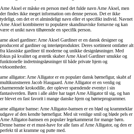
Arne Aksel er måske en person med det fulde navn Arne Aksel, men
der findes ikke meget information om denne person. Det er ikke
tydeligt, om det er et almindeligt navn eller et specifikt individ. Navnet
Arne Aksel kombinerer to populære skandinaviske fornavne og kan
være et unikt navn tilhørende en specifik person.
arne aksel gardiner: Arne Aksel Gardiner er en dansk designer og
producent af gardiner og interiørprodukter. Deres sortiment omfatter alt
fra klassiske gardiner til moderne og unikke designløsninger. Med
fokus på kvalitet og æstetik skaber Arne Aksel Gardiner smukke og
funktionelle indretningsløsninger til både private hjem og
virksomheder.
arne alligator: Arne Alligator er en populær dansk børnefigur, skabt af
multikunstneren Jacob Haugaard. Arne Alligator er en venlig og
charmerende krokodille, der oplever spændende eventyr i sin
fantasiverden. Børn i alle aldre har taget Arne Alligator til sig, og han
er blevet en fast favorit i mange danske hjem og børneprogrammer.
arne alligator bamse: Arne Alligator-bamsen er en blød og krammeklar
udgave af den kendte børnefigur. Med sit venlige smil og bløde pels er
Arne Alligator-bamsen en populær legekammerat for mange børn.
Denne bamse er et must-have for alle fans af Arne Alligator, og den er
perfekt til at kramme og putte med.