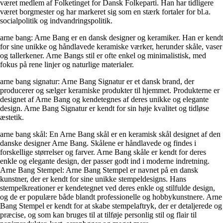
været medlem af Folketinget for Dansk Folkeparti. Han har tidligere
været borgmester og har markeret sig som en stærk fortaler for bl.a.
socialpolitik og indvandringspolitik.
arne bang: Arne Bang er en dansk designer og keramiker. Han er kendt
for sine unikke og håndlavede keramiske værker, herunder skåle, vaser
og tallerkener. Arne Bangs stil er ofte enkel og minimalistisk, med
fokus på rene linjer og naturlige materialer.
arne bang signatur: Arne Bang Signatur er et dansk brand, der
producerer og sælger keramiske produkter til hjemmet. Produkterne er
designet af Arne Bang og kendetegnes af deres unikke og elegante
design. Arne Bang Signatur er kendt for sin høje kvalitet og tidløse
æstetik.
arne bang skål: En Arne Bang skål er en keramisk skål designet af den
danske designer Arne Bang. Skålene er håndlavede og findes i
forskellige størrelser og farver. Arne Bang skåle er kendt for deres
enkle og elegante design, der passer godt ind i moderne indretning.
Arne Bang Stempel: Arne Bang Stempel er navnet på en dansk
kunstner, der er kendt for sine unikke stempeldesigns. Hans
stempelkreationer er kendetegnet ved deres enkle og stilfulde design,
og de er populære både blandt professionelle og hobbykunstnere. Arne
Bang Stempel er kendt for at skabe stempelaftryk, der er detaljerede og
præcise, og som kan bruges til at tilføje personlig stil og flair til