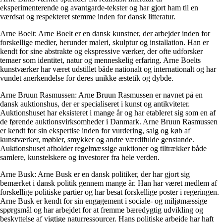
eksperimenterende og avantgarde-tekster og har gjort ham til en
værdsat og respekteret stemme inden for dansk litteratur.
Arne Boelt: Arne Boelt er en dansk kunstner, der arbejder inden for
forskellige medier, herunder maleri, skulptur og installation. Han er
kendt for sine abstrakte og ekspressive værker, der ofte udforsker
temaer som identitet, natur og menneskelig erfaring. Arne Boelts
kunstværker har været udstillet både nationalt og internationalt og har
vundet anerkendelse for deres unikke æstetik og dybde.
Arne Bruun Rasmussen: Arne Bruun Rasmussen er navnet på en
dansk auktionshus, der er specialiseret i kunst og antikviteter.
Auktionshuset har eksisteret i mange år og har etableret sig som en af
de førende auktionsvirksomheder i Danmark. Arne Bruun Rasmussen
er kendt for sin ekspertise inden for vurdering, salg og køb af
kunstværker, møbler, smykker og andre værdifulde genstande.
Auktionshuset afholder regelmæssige auktioner og tiltrækker både
samlere, kunstelskere og investorer fra hele verden.
Arne Busk: Arne Busk er en dansk politiker, der har gjort sig
bemærket i dansk politik gennem mange år. Han har været medlem af
forskellige politiske partier og har besat forskellige poster i regeringen.
Arne Busk er kendt for sin engagement i sociale- og miljømæssige
spørgsmål og har arbejdet for at fremme bæredygtig udvikling og
beskyttelse af vigtige naturressourcer. Hans politiske arbejde har haft