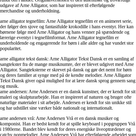
udgave af Arne Alligator, som har inspireret til efterfølgende
merchandise og underholdning.
arne alligator tegnefilm: Arne Alligator tegnefilm er en animeret serie,
der følger den sjove og fantasifulde krokodille i hans eventyr. Her kan
børnene følge med Arne Alligator og hans venner på spændende og
lærerige eventyr i tegnefilmformat. Arne Alligator tegnefilm er
underholdende og engagerende for børn i alle aldre og har vundet stor
popularitet.
arne alligator tekst dansk: Arne Alligator Tekst Dansk er en samling af
sangtekster fra de mange musiknumre, der er blevet udgivet med Arne
Alligator. Sangteksterne er skrevet på dansk og gør det nemt for børn
og deres familier at synge med på de kendte melodier. Arne Alligator
Tekst Dansk giver også mulighed for at lære dansk sprog gennem sang
og musik.
arne andersen: Arne Andersen er en dansk kunstner, der er kendt for sit
maleri og skulpturarbejde. Han er inspireret af naturen og bruger ofte
naturlige materialer i sit arbejde. Andersen er kendt for sin unikke stil
og har udstillet sine værker både nationalt og internationalt.
arne andersen vrå: Arne Andersen Vrå er en dansk musiker og
komponist. Han er bedst kendt for at spille keyboard i popgruppen Vrå
i 1980erne. Bandet blev kendt for deres energiske liveoptrædener og
catchy popmelodier. Arne Andersen Vrå har efterfølgende arbejdet som