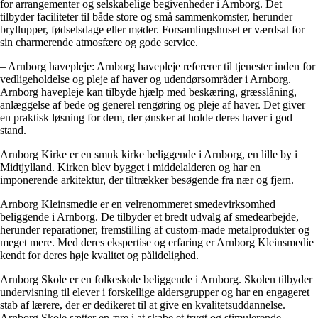
for arrangementer og selskabelige begivenheder i Arnborg. Det
tilbyder faciliteter til både store og små sammenkomster, herunder
bryllupper, fødselsdage eller møder. Forsamlingshuset er værdsat for
sin charmerende atmosfære og gode service.
– Arnborg havepleje: Arnborg havepleje refererer til tjenester inden for
vedligeholdelse og pleje af haver og udendørsområder i Arnborg.
Arnborg havepleje kan tilbyde hjælp med beskæring, græsslåning,
anlæggelse af bede og generel rengøring og pleje af haver. Det giver
en praktisk løsning for dem, der ønsker at holde deres haver i god
stand.
Arnborg Kirke er en smuk kirke beliggende i Arnborg, en lille by i
Midtjylland. Kirken blev bygget i middelalderen og har en
imponerende arkitektur, der tiltrækker besøgende fra nær og fjern.
Arnborg Kleinsmedie er en velrenommeret smedevirksomhed
beliggende i Arnborg. De tilbyder et bredt udvalg af smedearbejde,
herunder reparationer, fremstilling af custom-made metalprodukter og
meget mere. Med deres ekspertise og erfaring er Arnborg Kleinsmedie
kendt for deres høje kvalitet og pålidelighed.
Arnborg Skole er en folkeskole beliggende i Arnborg. Skolen tilbyder
undervisning til elever i forskellige aldersgrupper og har en engageret
stab af lærere, der er dedikeret til at give en kvalitetsuddannelse.
Arnborg Skole sætter en ære i at skabe et trygt og stimulerende