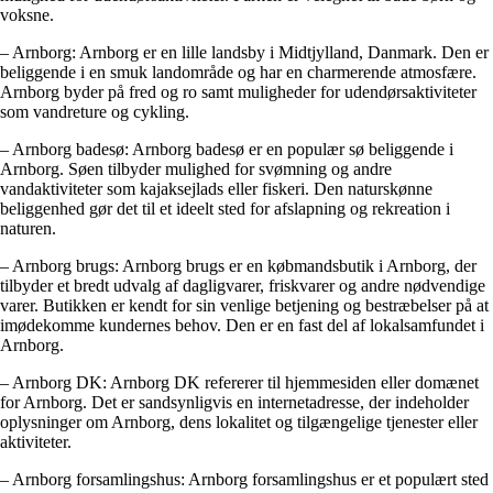
voksne.
– Arnborg: Arnborg er en lille landsby i Midtjylland, Danmark. Den er
beliggende i en smuk landområde og har en charmerende atmosfære.
Arnborg byder på fred og ro samt muligheder for udendørsaktiviteter
som vandreture og cykling.
– Arnborg badesø: Arnborg badesø er en populær sø beliggende i
Arnborg. Søen tilbyder mulighed for svømning og andre
vandaktiviteter som kajaksejlads eller fiskeri. Den naturskønne
beliggenhed gør det til et ideelt sted for afslapning og rekreation i
naturen.
– Arnborg brugs: Arnborg brugs er en købmandsbutik i Arnborg, der
tilbyder et bredt udvalg af dagligvarer, friskvarer og andre nødvendige
varer. Butikken er kendt for sin venlige betjening og bestræbelser på at
imødekomme kundernes behov. Den er en fast del af lokalsamfundet i
Arnborg.
– Arnborg DK: Arnborg DK refererer til hjemmesiden eller domænet
for Arnborg. Det er sandsynligvis en internetadresse, der indeholder
oplysninger om Arnborg, dens lokalitet og tilgængelige tjenester eller
aktiviteter.
– Arnborg forsamlingshus: Arnborg forsamlingshus er et populært sted