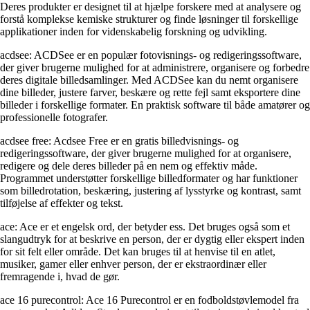
Deres produkter er designet til at hjælpe forskere med at analysere og
forstå komplekse kemiske strukturer og finde løsninger til forskellige
applikationer inden for videnskabelig forskning og udvikling.
acdsee: ACDSee er en populær fotovisnings- og redigeringssoftware,
der giver brugerne mulighed for at administrere, organisere og forbedre
deres digitale billedsamlinger. Med ACDSee kan du nemt organisere
dine billeder, justere farver, beskære og rette fejl samt eksportere dine
billeder i forskellige formater. En praktisk software til både amatører og
professionelle fotografer.
acdsee free: Acdsee Free er en gratis billedvisnings- og
redigeringssoftware, der giver brugerne mulighed for at organisere,
redigere og dele deres billeder på en nem og effektiv måde.
Programmet understøtter forskellige billedformater og har funktioner
som billedrotation, beskæring, justering af lysstyrke og kontrast, samt
tilføjelse af effekter og tekst.
ace: Ace er et engelsk ord, der betyder ess. Det bruges også som et
slangudtryk for at beskrive en person, der er dygtig eller ekspert inden
for sit felt eller område. Det kan bruges til at henvise til en atlet,
musiker, gamer eller enhver person, der er ekstraordinær eller
fremragende i, hvad de gør.
ace 16 purecontrol: Ace 16 Purecontrol er en fodboldstøvlemodel fra