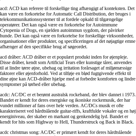
acd: ACD kan referere til forskellige ting afhængigt af konteksten. Det
kan være en forkortelse for Automatic Call Distribution, der bruges i
telekommunikationssystemer til at fordele opkald til tilgængelige
operatører. Det kan også være en forkortelse for Autoimmune
Cytopenia of Dogs, en sjælden autoimmun sygdom, der påvirker
hunde. Det kan også være en forkortelse for forskellige virksomheder,
organisationer eller produkter, og specificeringen af det nøjagtige emne
afhænger af den specifikke brug af søgeordet.
acd dråber: ACD dråber er et populært produkt inden for øjenpleje.
Disse dråber, kendt som Artificial Tears eller kunstige tårer, anvendes
til at lindre tørre øjne, ubehag og irritation forårsaget af miljømæssige
faktorer eller øjenforhold. Ved at tilføje en blød fugtgivende effekt til
dine øjne kan ACD-dråber hjælpe med at forbedre komforten og lindre
symptomer på tørhed eller ubehag.
acdc: AC/DC er et berømt australsk rockeband, der blev dannet i 1973.
Bandet er kendt for deres energiske og ikoniske rockemusik, der har
vundet millioner af fans over hele verden. AC/DCs musik er ofte
karakteriseret ved hårdtslående guitar-riffs, kraftfulde vokaler og en høj
energiniveau, der skaber en markant og genkendelig lyd. Bandet er
kendt for hits som Highway to Hell, Thunderstruck og Back in Black.
acdc christmas song: AC/DC er primært kendt for deres hårdtslående