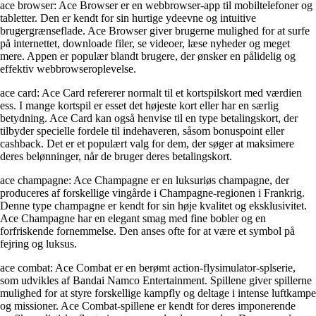
ace browser: Ace Browser er en webbrowser-app til mobiltelefoner og
tabletter. Den er kendt for sin hurtige ydeevne og intuitive
brugergrænseflade. Ace Browser giver brugerne mulighed for at surfe
på internettet, downloade filer, se videoer, læse nyheder og meget
mere. Appen er populær blandt brugere, der ønsker en pålidelig og
effektiv webbrowseroplevelse.
ace card: Ace Card refererer normalt til et kortspilskort med værdien
ess. I mange kortspil er esset det højeste kort eller har en særlig
betydning. Ace Card kan også henvise til en type betalingskort, der
tilbyder specielle fordele til indehaveren, såsom bonuspoint eller
cashback. Det er et populært valg for dem, der søger at maksimere
deres belønninger, når de bruger deres betalingskort.
ace champagne: Ace Champagne er en luksuriøs champagne, der
produceres af forskellige vingårde i Champagne-regionen i Frankrig.
Denne type champagne er kendt for sin høje kvalitet og eksklusivitet.
Ace Champagne har en elegant smag med fine bobler og en
forfriskende fornemmelse. Den anses ofte for at være et symbol på
fejring og luksus.
ace combat: Ace Combat er en berømt action-flysimulator-splserie,
som udvikles af Bandai Namco Entertainment. Spillene giver spillerne
mulighed for at styre forskellige kampfly og deltage i intense luftkampe
og missioner. Ace Combat-spillene er kendt for deres imponerende