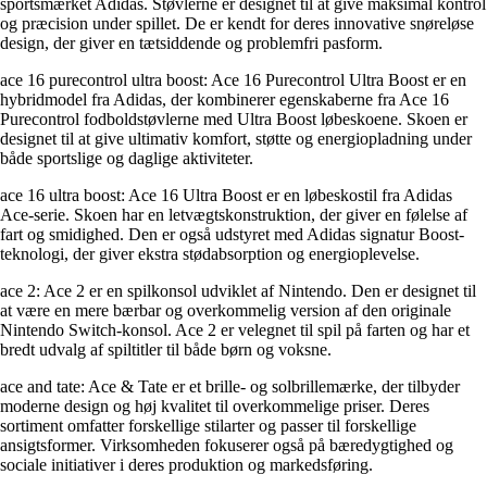
sportsmærket Adidas. Støvlerne er designet til at give maksimal kontrol
og præcision under spillet. De er kendt for deres innovative snøreløse
design, der giver en tætsiddende og problemfri pasform.
ace 16 purecontrol ultra boost: Ace 16 Purecontrol Ultra Boost er en
hybridmodel fra Adidas, der kombinerer egenskaberne fra Ace 16
Purecontrol fodboldstøvlerne med Ultra Boost løbeskoene. Skoen er
designet til at give ultimativ komfort, støtte og energiopladning under
både sportslige og daglige aktiviteter.
ace 16 ultra boost: Ace 16 Ultra Boost er en løbeskostil fra Adidas
Ace-serie. Skoen har en letvægtskonstruktion, der giver en følelse af
fart og smidighed. Den er også udstyret med Adidas signatur Boost-
teknologi, der giver ekstra stødabsorption og energioplevelse.
ace 2: Ace 2 er en spilkonsol udviklet af Nintendo. Den er designet til
at være en mere bærbar og overkommelig version af den originale
Nintendo Switch-konsol. Ace 2 er velegnet til spil på farten og har et
bredt udvalg af spiltitler til både børn og voksne.
ace and tate: Ace & Tate er et brille- og solbrillemærke, der tilbyder
moderne design og høj kvalitet til overkommelige priser. Deres
sortiment omfatter forskellige stilarter og passer til forskellige
ansigtsformer. Virksomheden fokuserer også på bæredygtighed og
sociale initiativer i deres produktion og markedsføring.