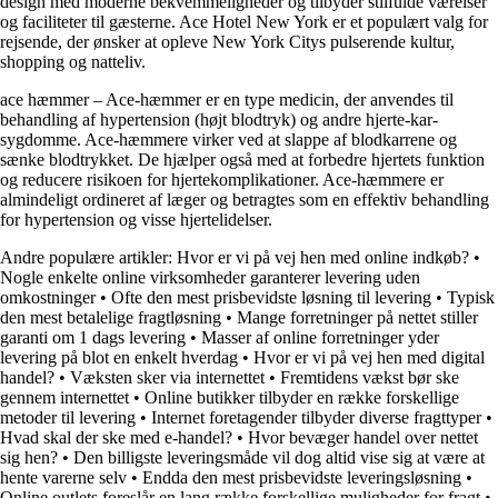
design med moderne bekvemmeligheder og tilbyder stilfulde værelser
og faciliteter til gæsterne. Ace Hotel New York er et populært valg for
rejsende, der ønsker at opleve New York Citys pulserende kultur,
shopping og natteliv.
ace hæmmer – Ace-hæmmer er en type medicin, der anvendes til
behandling af hypertension (højt blodtryk) og andre hjerte-kar-
sygdomme. Ace-hæmmere virker ved at slappe af blodkarrene og
sænke blodtrykket. De hjælper også med at forbedre hjertets funktion
og reducere risikoen for hjertekomplikationer. Ace-hæmmere er
almindeligt ordineret af læger og betragtes som en effektiv behandling
for hypertension og visse hjertelidelser.
Andre populære artikler:
Hvor er vi på vej hen med online indkøb?
•
Nogle enkelte online virksomheder garanterer levering uden
omkostninger
•
Ofte den mest prisbevidste løsning til levering
•
Typisk
den mest betalelige fragtløsning
•
Mange forretninger på nettet stiller
garanti om 1 dags levering
•
Masser af online forretninger yder
levering på blot en enkelt hverdag
•
Hvor er vi på vej hen med digital
handel?
•
Væksten sker via internettet
•
Fremtidens vækst bør ske
gennem internettet
•
Online butikker tilbyder en række forskellige
metoder til levering
•
Internet foretagender tilbyder diverse fragttyper
•
Hvad skal der ske med e-handel?
•
Hvor bevæger handel over nettet
sig hen?
•
Den billigste leveringsmåde vil dog altid vise sig at være at
hente varerne selv
•
Endda den mest prisbevidste leveringsløsning
•
Online outlets foreslår en lang række forskellige muligheder for fragt
•