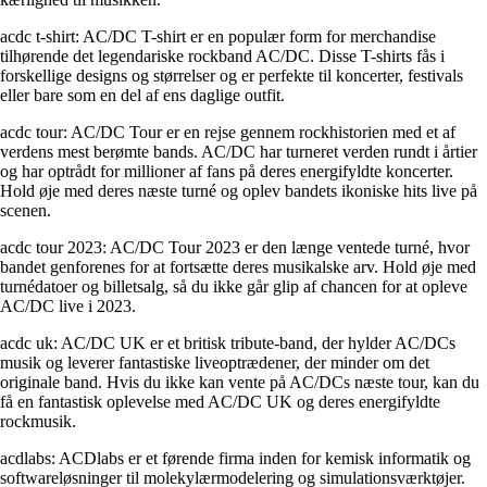
acdc t-shirt: AC/DC T-shirt er en populær form for merchandise
tilhørende det legendariske rockband AC/DC. Disse T-shirts fås i
forskellige designs og størrelser og er perfekte til koncerter, festivals
eller bare som en del af ens daglige outfit.
acdc tour: AC/DC Tour er en rejse gennem rockhistorien med et af
verdens mest berømte bands. AC/DC har turneret verden rundt i årtier
og har optrådt for millioner af fans på deres energifyldte koncerter.
Hold øje med deres næste turné og oplev bandets ikoniske hits live på
scenen.
acdc tour 2023: AC/DC Tour 2023 er den længe ventede turné, hvor
bandet genforenes for at fortsætte deres musikalske arv. Hold øje med
turnédatoer og billetsalg, så du ikke går glip af chancen for at opleve
AC/DC live i 2023.
acdc uk: AC/DC UK er et britisk tribute-band, der hylder AC/DCs
musik og leverer fantastiske liveoptrædener, der minder om det
originale band. Hvis du ikke kan vente på AC/DCs næste tour, kan du
få en fantastisk oplevelse med AC/DC UK og deres energifyldte
rockmusik.
acdlabs: ACDlabs er et førende firma inden for kemisk informatik og
softwareløsninger til molekylærmodelering og simulationsværktøjer.