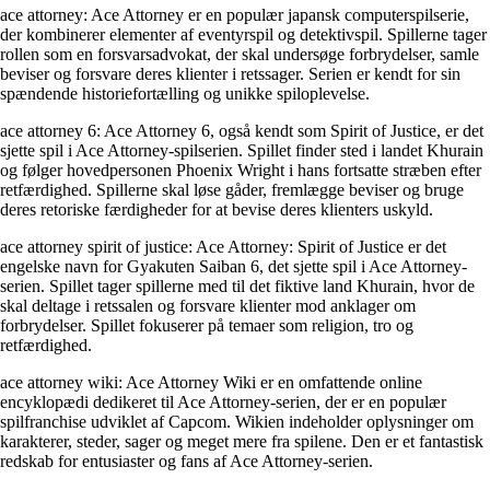
ace attorney: Ace Attorney er en populær japansk computerspilserie,
der kombinerer elementer af eventyrspil og detektivspil. Spillerne tager
rollen som en forsvarsadvokat, der skal undersøge forbrydelser, samle
beviser og forsvare deres klienter i retssager. Serien er kendt for sin
spændende historiefortælling og unikke spiloplevelse.
ace attorney 6: Ace Attorney 6, også kendt som Spirit of Justice, er det
sjette spil i Ace Attorney-spilserien. Spillet finder sted i landet Khurain
og følger hovedpersonen Phoenix Wright i hans fortsatte stræben efter
retfærdighed. Spillerne skal løse gåder, fremlægge beviser og bruge
deres retoriske færdigheder for at bevise deres klienters uskyld.
ace attorney spirit of justice: Ace Attorney: Spirit of Justice er det
engelske navn for Gyakuten Saiban 6, det sjette spil i Ace Attorney-
serien. Spillet tager spillerne med til det fiktive land Khurain, hvor de
skal deltage i retssalen og forsvare klienter mod anklager om
forbrydelser. Spillet fokuserer på temaer som religion, tro og
retfærdighed.
ace attorney wiki: Ace Attorney Wiki er en omfattende online
encyklopædi dedikeret til Ace Attorney-serien, der er en populær
spilfranchise udviklet af Capcom. Wikien indeholder oplysninger om
karakterer, steder, sager og meget mere fra spilene. Den er et fantastisk
redskab for entusiaster og fans af Ace Attorney-serien.