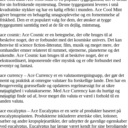
for sin forfriskende myntesmag. Denne tyggegummi leveres i små
kvadratiske stykker og har en kølig effekt i munden. Ace Cool Mint
giver brugerne en behagelig smagsoplevelse og en fornemmelse af
friskhed. Den er et populært valg for dem, der ønsker at tygge
tyggegummi samtidig med at de får en dejlig, mintsmag.
ace cosmic: Ace Cosmic er en betegnelse, der ofte bruges til at
beskrive noget, der er forbundet med det kosmiske univers. Det kan
henvise til science fiction-litteratur, film, musik og meget mere, der
omhandler emner relateret til rummet, stjernerne, planeterne og det
ukendte. Ace Cosmic kan bruges til at beskrive noget, der er
ekstraordinært, imponerende eller mystisk og er ofte forbundet med
eventyr og fantasi.
ace currency – Ace Currency er en valutaomregningsapp, der gør det
nemt og praktisk at omregne valutaer fra forskellige lande. Den har en
brugervenlig grænseflade og opdateres regelmæssigt for at sikre
nøjagtighed i valutakurserne. Med Ace Currency kan du hurtigt og
nøjagtigt finde ud af, hvor meget din valuta er værd i forhold til en
anden valuta.
ace eucalyptus – Ace Eucalyptus er en serie af produkter baseret på
eucalyptusplanten. Produkterne inkluderer æteriske olier, lotioner,
sæber og andre kropsplejeartikler, der udnytter de gavnlige egenskaber
ved eucalyptus. Eucalyptus har længe været kendt for sine beroligende