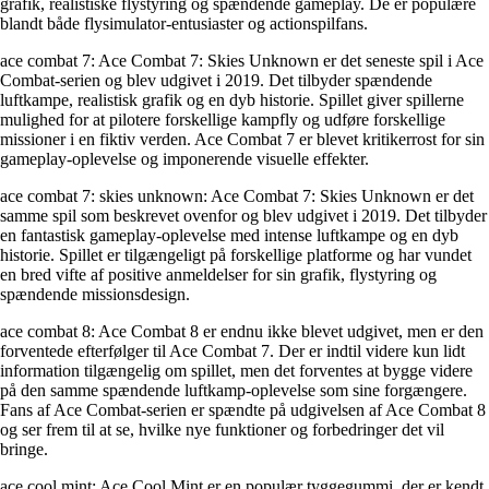
grafik, realistiske flystyring og spændende gameplay. De er populære
blandt både flysimulator-entusiaster og actionspilfans.
ace combat 7: Ace Combat 7: Skies Unknown er det seneste spil i Ace
Combat-serien og blev udgivet i 2019. Det tilbyder spændende
luftkampe, realistisk grafik og en dyb historie. Spillet giver spillerne
mulighed for at pilotere forskellige kampfly og udføre forskellige
missioner i en fiktiv verden. Ace Combat 7 er blevet kritikerrost for sin
gameplay-oplevelse og imponerende visuelle effekter.
ace combat 7: skies unknown: Ace Combat 7: Skies Unknown er det
samme spil som beskrevet ovenfor og blev udgivet i 2019. Det tilbyder
en fantastisk gameplay-oplevelse med intense luftkampe og en dyb
historie. Spillet er tilgængeligt på forskellige platforme og har vundet
en bred vifte af positive anmeldelser for sin grafik, flystyring og
spændende missionsdesign.
ace combat 8: Ace Combat 8 er endnu ikke blevet udgivet, men er den
forventede efterfølger til Ace Combat 7. Der er indtil videre kun lidt
information tilgængelig om spillet, men det forventes at bygge videre
på den samme spændende luftkamp-oplevelse som sine forgængere.
Fans af Ace Combat-serien er spændte på udgivelsen af Ace Combat 8
og ser frem til at se, hvilke nye funktioner og forbedringer det vil
bringe.
ace cool mint: Ace Cool Mint er en populær tyggegummi, der er kendt