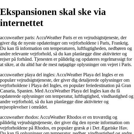
Ekspansionen skal ske via
internettet
accuweather paris: AccuWeather Paris er en vejrudsigtstjeneste, der
giver dig de nyeste opdateringer om vejrforholdene i Paris, Frankrig.
Du kan få information om temperaturen, luftfugtigheden, nedbøren og
andre relevante vejrforhold, så du kan planlægge dine aktiviteter og
rejser på forhånd. Tjenesten er pålidelig og opdateres regelmæssigt for
at sikre, at du altid har de mest nøjagtige oplysninger om vejret i Paris.
accuweather playa del ingles: AccuWeather Playa del Ingles er en
populær vejrudsigtstjeneste, der giver dig detaljerede oplysninger om
vejrforholdene i Playa del Ingles, en populær feriedestination på Gran
Canaria, Spanien. Med AccuWeather Playa del Ingles kan du få
opdaterede oplysninger om temperatur, luftfugtighed, vindhastighed og
andre vejrforhold, så du kan planlægge dine aktiviteter og
rejseoplevelser i området.
accuweather rhodos: AccuWeather Rhodos er en troværdig og
pålidelig vejrudsigtstjeneste, der giver dig den nyeste information om
vejrforholdene på Rhodos, en populær græsk ø i Det Ægæiske Hav.
Du kan få oplysninger om temperatur, nedbør, vindhastighed og andre