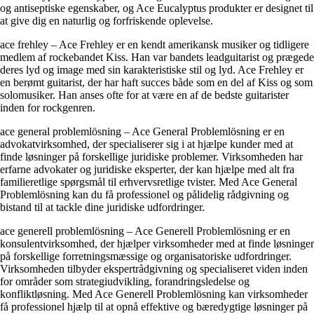
og antiseptiske egenskaber, og Ace Eucalyptus produkter er designet til
at give dig en naturlig og forfriskende oplevelse.
ace frehley – Ace Frehley er en kendt amerikansk musiker og tidligere
medlem af rockebandet Kiss. Han var bandets leadguitarist og prægede
deres lyd og image med sin karakteristiske stil og lyd. Ace Frehley er
en berømt guitarist, der har haft succes både som en del af Kiss og som
solomusiker. Han anses ofte for at være en af de bedste guitarister
inden for rockgenren.
ace general problemlösning – Ace General Problemlösning er en
advokatvirksomhed, der specialiserer sig i at hjælpe kunder med at
finde løsninger på forskellige juridiske problemer. Virksomheden har
erfarne advokater og juridiske eksperter, der kan hjælpe med alt fra
familieretlige spørgsmål til erhvervsretlige tvister. Med Ace General
Problemlösning kan du få professionel og pålidelig rådgivning og
bistand til at tackle dine juridiske udfordringer.
ace generell problemlösning – Ace Generell Problemlösning er en
konsulentvirksomhed, der hjælper virksomheder med at finde løsninger
på forskellige forretningsmæssige og organisatoriske udfordringer.
Virksomheden tilbyder ekspertrådgivning og specialiseret viden inden
for områder som strategiudvikling, forandringsledelse og
konfliktløsning. Med Ace Generell Problemlösning kan virksomheder
få professionel hjælp til at opnå effektive og bæredygtige løsninger på