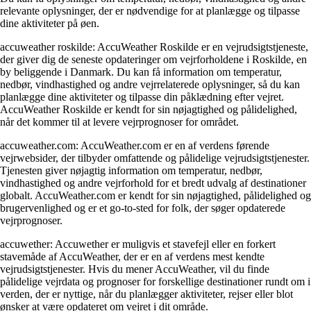
relevante oplysninger, der er nødvendige for at planlægge og tilpasse
dine aktiviteter på øen.
accuweather roskilde: AccuWeather Roskilde er en vejrudsigtstjeneste,
der giver dig de seneste opdateringer om vejrforholdene i Roskilde, en
by beliggende i Danmark. Du kan få information om temperatur,
nedbør, vindhastighed og andre vejrrelaterede oplysninger, så du kan
planlægge dine aktiviteter og tilpasse din påklædning efter vejret.
AccuWeather Roskilde er kendt for sin nøjagtighed og pålidelighed,
når det kommer til at levere vejrprognoser for området.
accuweather.com: AccuWeather.com er en af verdens førende
vejrwebsider, der tilbyder omfattende og pålidelige vejrudsigtstjenester.
Tjenesten giver nøjagtig information om temperatur, nedbør,
vindhastighed og andre vejrforhold for et bredt udvalg af destinationer
globalt. AccuWeather.com er kendt for sin nøjagtighed, pålidelighed og
brugervenlighed og er et go-to-sted for folk, der søger opdaterede
vejrprognoser.
accuwether: Accuwether er muligvis et stavefejl eller en forkert
stavemåde af AccuWeather, der er en af verdens mest kendte
vejrudsigtstjenester. Hvis du mener AccuWeather, vil du finde
pålidelige vejrdata og prognoser for forskellige destinationer rundt om i
verden, der er nyttige, når du planlægger aktiviteter, rejser eller blot
ønsker at være opdateret om vejret i dit område.