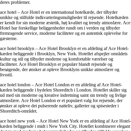
deres problemer.
ace hotel – Ace Hotel er en international hotelkæde, der tilbyder
unikke og stilfulde indkvarteringsmuligheder til rejsende. Hotelkæden
er kendt for sin moderne æstetik, høj kvalitet og trendy atmosfære. Ace
Hotel har forskellige beliggenheder rundt om i verden og tilbyder
fremragende service, moderne faciliteter og en autentisk oplevelse for
gæsterne.
ace hotel brooklyn – Ace Hotel Brooklyn er en afdeling af Ace Hotel-
kæden beliggende i Brooklyn, New York. Hotellet afspejler områdets
kultur og stil og tilbyder moderne og komfortable værelser og
faciliteter. Ace Hotel Brooklyn er populær blandt rejsende og
besøgende, der ønsker at opleve Brooklyns unikke atmosfære og
livsstil.
ace hotel london – Ace Hotel London er en afdeling af Ace Hotel-
kæden beliggende i bydelen Shoreditch i London. Hotellet skiller sig
ud med sin moderne og kreative indretning samt sin trendy og livlige
atmosfære. Ace Hotel London er et populært valg for rejsende, der
ønsker at opleve det pulserende natteliv, gallerier og spisesteder i
Shoreditch-området.
ace hotel new york – Ace Hotel New York er en afdeling af Ace Hotel-
kæden beliggende i midt i New York City. Hotellet kombinerer elegant