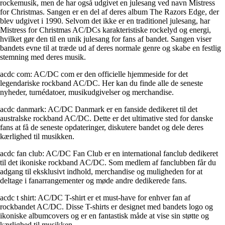
rockemusik, men de har også udgivet en julesang ved navn Mistress
for Christmas. Sangen er en del af deres album The Razors Edge, der
blev udgivet i 1990. Selvom det ikke er en traditionel julesang, har
Mistress for Christmas AC/DCs karakteristiske rockelyd og energi,
hvilket gør den til en unik julesang for fans af bandet. Sangen viser
bandets evne til at træde ud af deres normale genre og skabe en festlig
stemning med deres musik.
acdc com: AC/DC com er den officielle hjemmeside for det
legendariske rockband AC/DC. Her kan du finde alle de seneste
nyheder, turnédatoer, musikudgivelser og merchandise.
acdc danmark: AC/DC Danmark er en fanside dedikeret til det
australske rockband AC/DC. Dette er det ultimative sted for danske
fans at få de seneste opdateringer, diskutere bandet og dele deres
kærlighed til musikken.
acdc fan club: AC/DC Fan Club er en international fanclub dedikeret
til det ikoniske rockband AC/DC. Som medlem af fanclubben får du
adgang til eksklusivt indhold, merchandise og muligheden for at
deltage i fanarrangementer og møde andre dedikerede fans.
acdc t shirt: AC/DC T-shirt er et must-have for enhver fan af
rockbandet AC/DC. Disse T-shirts er designet med bandets logo og
ikoniske albumcovers og er en fantastisk måde at vise sin støtte og
kærlighed til musikken.