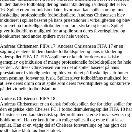
til den danske fodboldspiller og hans inkludering i videospillet FIFA
16. Spillet er en fodboldsimulator, hvor man kan spille som og mod
forskellige professionelle fodboldspillere. Andreas Christensen blev
inkluderet i spillet baseret på hans præstationer i virkeligheden og blev
vurderet på forskellige attributter som fart, styrke og teknik. Spillet
giver fodboldfans mulighed for at spille som deres favoritspillere og
konkurrere mod andre spillere over hele verden.
Andreas Christensen FIFA 17: Andreas Christensen FIFA 17 er en
søgning relateret til den danske fodboldspiller og hans inkludering i
videospillet FIFA 17. FIFA-spillene er kendt for deres realistiske
gameplay og inklusion af mange professionelle fodboldspillere fra hele
verden. Andreas Christensen var en del af spillet baseret på hans
præstationer i virkeligheden og blev vurderet på forskellige attributter
som pasning, forsvar og fysik. Spillet giver fodboldfans mulighed for
at leve deres drøm om at spille som deres favoritspillere og konkurrere
på det virtuelle fodboldstadion.
Andreas Christensen FIFA 18:
Andreas Christensen er en dansk fodboldspiller, der for tiden spiller for
den engelske klub Chelsea FC. I fodboldsimuleringsspillet FIFA 18 har
Christensen en karakteristisk spillerprofil med stærke forsvarsevner og
boldkontrol. Han er kendt for sin rolige spillestil og evne til at læse
spillet. Han er en vigtig del af Chelseas forsvarslinje og har gjort det
godt i både klub- og landsholdet.