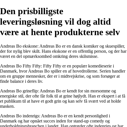
Den prisbilligste
leveringsløsning vil dog altid
være at hente produkterne selv
Andreas Bo ekskone: Andreas Bo er en dansk komiker og skuespiller,
der for nylig blev skilt. Hans ekskone er en offentlig person, og der har
været en del opmærksomhed omkring deres skilsmisse.
Andreas Bo Fifty Fifty: Fifty Fifty er en populær komedieserie i
Danmark, hvor Andreas Bo spiller en af hovedrollerne. Serien handler
om en gruppe mennesker, der er i midtvejskrise, og som forsøger at
finde balance i deres liv.
Andreas Bo grineflip: Andreas Bo er kendt for sin morsomme og
energiske stil, der ofte får folk til at grine højlydt. Han er ekspert i at få
et publikum til at have et godt grin og kan selv få svært ved at holde
masken.
Andreas Bo indenrigs: Andreas Bo er en kendt personlighed i
Danmark og har opnået succes inden for stand-up comedy og
underholdningsbranchen i landet. Han optræder ofte indenrigs og har