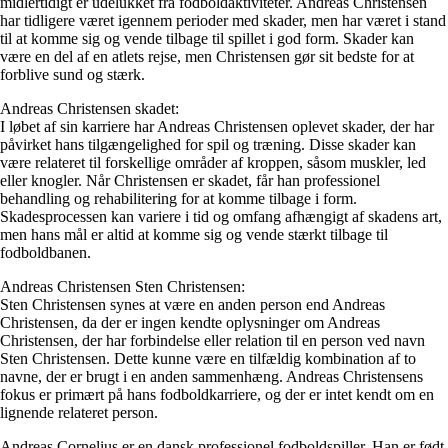
midlertidigt er udelukket fra fodboldaktiviteter. Andreas Christensen
har tidligere været igennem perioder med skader, men har været i stand
til at komme sig og vende tilbage til spillet i god form. Skader kan
være en del af en atlets rejse, men Christensen gør sit bedste for at
forblive sund og stærk.
Andreas Christensen skadet:
I løbet af sin karriere har Andreas Christensen oplevet skader, der har
påvirket hans tilgængelighed for spil og træning. Disse skader kan
være relateret til forskellige områder af kroppen, såsom muskler, led
eller knogler. Når Christensen er skadet, får han professionel
behandling og rehabilitering for at komme tilbage i form.
Skadesprocessen kan variere i tid og omfang afhængigt af skadens art,
men hans mål er altid at komme sig og vende stærkt tilbage til
fodboldbanen.
Andreas Christensen Sten Christensen:
Sten Christensen synes at være en anden person end Andreas
Christensen, da der er ingen kendte oplysninger om Andreas
Christensen, der har forbindelse eller relation til en person ved navn
Sten Christensen. Dette kunne være en tilfældig kombination af to
navne, der er brugt i en anden sammenhæng. Andreas Christensens
fokus er primært på hans fodboldkarriere, og der er intet kendt om en
lignende relateret person.
Andreas Cornelius er en dansk professionel fodboldspiller. Han er født