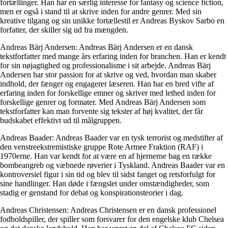
fortællinger. Han har en særlig interesse for fantasy og science fiction,
men er også i stand til at skrive inden for andre genrer. Med sin
kreative tilgang og sin unikke fortællestil er Andreas Byskov Sarbo en
forfatter, der skiller sig ud fra mængden.
Andreas Bärj Andersen: Andreas Bärj Andersen er en dansk
tekstforfatter med mange års erfaring inden for branchen. Han er kendt
for sin nøjagtighed og professionalisme i sit arbejde. Andreas Bärj
Andersen har stor passion for at skrive og ved, hvordan man skaber
indhold, der fænger og engagerer læseren. Han har en bred vifte af
erfaring inden for forskellige emner og skriver med lethed inden for
forskellige genrer og formater. Med Andreas Bärj Andersen som
tekstforfatter kan man forvente sig tekster af høj kvalitet, der får
budskabet effektivt ud til målgruppen.
Andreas Baader: Andreas Baader var en tysk terrorist og medstifter af
den venstreekstremistiske gruppe Rote Armee Fraktion (RAF) i
1970erne. Han var kendt for at være en af ​​hjernerne bag en række
bombeangreb og væbnede røverier i Tyskland. Andreas Baader var en
kontroversiel figur i sin tid og blev til sidst fanget og retsforfulgt for
sine handlinger. Han døde i fængslet under omstændigheder, som
stadig er genstand for debat og konspirationsteorier i dag.
Andreas Christensen: Andreas Christensen er en dansk professionel
fodboldspiller, der spiller som forsvarer for den engelske klub Chelsea