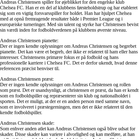
Andreas Christensen spiller for øjeblikket for den engelske klub
Chelsea FC. Han er en del af klubbens førsteholdstrup og har etableret
sig som en vigtig forsvarsspiller for holdet. Han har hjulpet Chelsea
med at opnå fremragende resultater både i Premier League og i
europæiske turneringer. Med sin talent og styrke har Christensen bevist
sin værdi inden for fodboldverdenen på klubbens øverste niveau.
Andreas Christensen pianette:
Der er ingen kendte oplysninger om Andreas Christensen og begrebet
pianette. Det kan være et begreb, der ikke er relateret til ham eller hans
interesser. Christensens primære fokus er på fodbold og hans
professionelle karriere i Chelsea FC. Det er derfor ukendt, hvad denne
referencen præcist henviser til.
Andreas Christensen præst:
Der er ingen kendte oplysninger om Andreas Christensen og rollen
som præst. Det er usandsynligt, at christensen er præst, da han er kendt
som en fodboldspiller og repræsenterer sin klub og nationalholdet i
sporten. Det er muligt, at der er en anden person med samme navn,
som er involveret i præstegerningen, men det er ikke relateret til den
kendte fodboldspiller.
Andreas Christensen skade:
Som enhver anden atlet kan Andreas Christensen også blive udsat for
skader. Disse skader kan variere i alvorlighed og kan medføre, at han