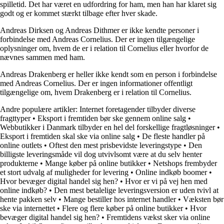
spilletid. Det har været en udfordring for ham, men han har klaret sig
godt og er kommet stærkt tilbage efter hver skade.
Andreas Dirksen og Andreas Dithmer er ikke kendte personer i
forbindelse med Andreas Cornelius. Der er ingen tilgængelige
oplysninger om, hvem de er i relation til Cornelius eller hvorfor de
nævnes sammen med ham.
Andreas Drakenberg er heller ikke kendt som en person i forbindelse
med Andreas Cornelius. Der er ingen informationer offentligt
tilgængelige om, hvem Drakenberg er i relation til Cornelius.
Andre populære artikler:
Internet foretagender tilbyder diverse
fragttyper
•
Eksport i fremtiden bør ske gennem online salg
•
Webbutikker i Danmark tilbyder en hel del forskellige fragtløsninger
•
Eksport i fremtiden skal ske via online salg
•
De fleste handler på
online outlets
•
Oftest den mest prisbevidste leveringstype
•
Den
billigste leveringsmåde vil dog utvivlsomt være at du selv henter
produkterne
•
Mange køber på online butikker
•
Netshops frembyder
et stort udvalg af muligheder for levering
•
Online indkøb boomer
•
Hvor bevæger digital handel sig hen?
•
Hvor er vi på vej hen med
online indkøb?
•
Den mest betalelige leveringsversion er uden tvivl at
hente pakken selv
•
Mange bestiller hos internet handler
•
Væksten bør
ske via internettet
•
Flere og flere køber på online butikker
•
Hvor
bevæger digital handel sig hen?
•
Fremtidens vækst sker via online