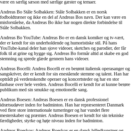
være en særlig sæson med særlige gæster og temaer.
Andreas Bo Ståle Solbakken: Ståle Solbakken er en norsk
fodboldtræner og ikke en del af Andreas Bos navn. Der kan være en
misforståelse, da Andreas Bo ikke har nogen direkte forbindelse til
Ståle Solbakken.
Andreas Bo YouTube: Andreas Bo er en dansk komiker og tv-vært,
der er kendt for sin underholdende og humoristiske stil. På hans
YouTube-kanal deler han sjove videoer, sketches og parodier, der får
folk til at grine og hygge sig. Andreas Bo formår altid at skabe en god
stemning og sprede glæde gennem hans videoer.
Andreas Bocelli: Andrea Bocelli er en berømt italiensk operasanger og
sangskriver, der er kendt for sin enestående stemme og talent. Han har
optrådt på verdenskendte operaer og koncertsteder og har en stor
fanbase over hele verden. Andreas Bocelli er kendt for at kunne berøre
publikum med sin smukke og emotionelle sang.
Andreas Boesen: Andreas Boesen er en dansk professionel
idrætsudøver inden for badminton. Han har repræsenteret Danmark
ved flere store internationale turneringer og har vundet flere
mesterskaber og præmier. Andreas Boesen er kendt for sin tekniske
færdigheder, styrke og høje niveau inden for badminton.
Andreas Boeskov: Andreas Boeskov er en dansk billedkunstner og