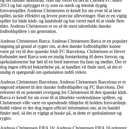
og det danske landshold. Han har været en del af Chelsea FC siden
2013 og har opbygget et ry som en stærk og teknisk dygtig
forsvarsspiller. Andreas Christensen er kendt for sin evne til at læse
spillet, tackle effektivt og levere præcise afleveringer. Han er en vigtig
spiller for både klub- og landshold og har været med til at vinde flere
titler. Andreas Christensen er en af ​​de mest talentfulde danske
fodboldspillere i sin generation.
Andreas Christensen Barca: Andreas Christensen Barca er en populær
søgning på grund af rygter om, at den danske fodboldspiller kunne
være på vej til den spanske klub FC Barcelona. Christensen er blevet
forbundet med Barca som en mulig forstærkning til deres forsvar, og
spekulationerne har ført til en bred interesse fra fans og medier. Der er
dog ingen officiel bekræftelse på, at handlen vil finde sted, så det er
stadig et spørgsmål om spekulation indtil videre.
Andreas Christensen Barcelona: Andreas Christensen Barcelona er et
søgeord relateret til den danske fodboldspiller og FC Barcelona. Det
refererer til en potentiel overgang for Christensen til den spanske klub.
Barca er kendt for sin evne til at tiltrække verdensklasse spillere, og
Christensen ville være en spændende tilføjelse til holdets forsvarslinje.
Indtil videre er der dog ingen officiel information om, at en handel
finder sted, så det er vigtigt at huske på, at dette er spekulationer og
rygter.
Andreas Christensen FIFA 16: Andreas Christensen FIFA 16 refererer