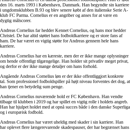
den 16. marts 1993 i København, Danmark. Han begyndte sin karriere
i ungdomsklubben B.93 og blev senere købt af den italienske Serie A-
klub FC Parma. Cornelius er en angriber og anses for at være en
dygtig målscorer.
Andreas Cornelius far hedder Kennet Cornelius, og hans mor hedder
Christel. De har altid støttet hans fodboldkarriere og er store fans af
ham. De har været en vigtig støtte for Andreas gennem hele hans
karriere.
Andreas Cornelius har en kæreste, men der er ikke mange oplysninger
om hende offentligt tilgængelige. Han holder sit privatliv meget privat,
og derfor er der ikke mange detaljer om hans forhold.
Angående Andreas Cornelius løn er der ikke offentliggjort konkrete
tal. Som professionel fodboldspiller på højt niveau forventes det dog, at
han tjener en betydelig sum penge.
Andreas Cornelius nuværende hold er FC København. Han vendte
tilbage til klubben i 2019 og har spillet en vigtig rolle i holdets angreb.
Han har hjulpet holdet med at opnå succes både i den danske Superliga
og i europæisk fodbold.
Andreas Cornelius har været uheldig med skader i sin karriere. Han
har oplevet flere længerevarende skadespauser, der har begrænset hans