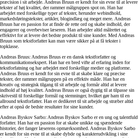
præcision i sit arbejde. Andreas Bruun er kendt for sin evne til at levere
tekster af høj kvalitet, der rammer målgruppen spot on. Han har
arbejdet med forskellige typer af tekster, herunder webindhold,
markedsføringstekster, artikler, blogindlæg og meget mere. Andreas
Bruun har en passion for at finde de rette ord og skabe indhold, der
engagerer og overbeviser læseren. Han arbejder altid målrettet og
effektivt for at levere det bedste produkt til sine kunder. Med Andreas
Bruun som tekstforfatter kan man være sikker på at få tekster i
topklasse.
Andreas Bruus: Andreas Bruus er en dansk tekstforfatter og
kommunikationsekspert. Han har en bred vifte af erfaring inden for
tekstforfatning og har arbejdet med forskellige medier og platforme.
Andreas Bruus er kendt for sin evne til at skabe klare og præcise
tekster, der rammer målgruppen på en effektiv måde. Han har en
kreativ og strategisk tilgang til sit arbejde og formår altid at levere
indhold af høj kvalitet. Andreas Bruus er også dygtig til at tilpasse sin
skrivestil til forskellige formål og stemninger, hvilket gør ham til en
allround tekstforfatter. Han er dedikeret til sit arbejde og stræber altid
efter at opnå de bedste resultater for sine kunder.
Andreas Byskov Sarbo: Andreas Byskov Sarbo er en ung og talentfuld
forfatter. Han har en passion for at skabe unikke og spændende
historier, der fanger læserens opmærksomhed. Andreas Byskov Sarbo
er kendt for sin evne til at skabe dybde og karakterudvikling i sine