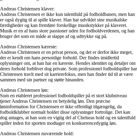
Andreas Christensen klaver:
Andreas Christensen er ikke kun talentfuld på fodboldbanen, men han
er også dygtig til at spille klaver. Han har udviklet sine musikalske
færdigheder og kan fremføre forskellige musikstykker på klaveret.
Musik er en af hans store passioner uden for fodboldverdenen, og han
bruger det som en måde at slappe af og udtrykke sig på.
Andreas Christensen kæreste:
Andreas Christensen er en privat person, og det er derfor ikke meget,
der er kendt om hans personlige forhold. Der findes imidlertid
oplysninger om, at han har en kæreste. Hendes identitet og detaljer om
deres forhold forbliver dog private. Som professionel fodboldspiller har
Christensen travlt med sit karrierefokus, men han finder tid til at være
sammen med sin partner og støtte hinanden.
Andreas Christensen løn:
Som en etableret professionel fodboldspiller på et stort klubniveau
tjener Andreas Christensen en betydelig løn. Den præcise
løninformation for Christensen er ikke offentligt tilgængelig, da
fodboldklubber normalt holder disse oplysninger fortrolige. Det kan
dog antages, at han som en vigtig del af Chelseas hold og en talentfuld
spiller inden for sporten modtager en konkurrencedygtig løn.
Andreas Christensen nuværende hold: