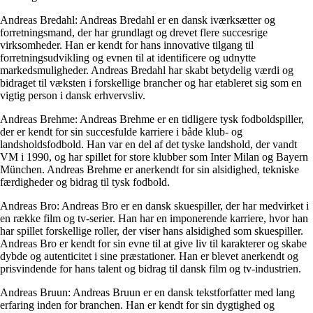
Andreas Bredahl: Andreas Bredahl er en dansk iværksætter og
forretningsmand, der har grundlagt og drevet flere succesrige
virksomheder. Han er kendt for hans innovative tilgang til
forretningsudvikling og evnen til at identificere og udnytte
markedsmuligheder. Andreas Bredahl har skabt betydelig værdi og
bidraget til væksten i forskellige brancher og har etableret sig som en
vigtig person i dansk erhvervsliv.
Andreas Brehme: Andreas Brehme er en tidligere tysk fodboldspiller,
der er kendt for sin succesfulde karriere i både klub- og
landsholdsfodbold. Han var en del af det tyske landshold, der vandt
VM i 1990, og har spillet for store klubber som Inter Milan og Bayern
München. Andreas Brehme er anerkendt for sin alsidighed, tekniske
færdigheder og bidrag til tysk fodbold.
Andreas Bro: Andreas Bro er en dansk skuespiller, der har medvirket i
en række film og tv-serier. Han har en imponerende karriere, hvor han
har spillet forskellige roller, der viser hans alsidighed som skuespiller.
Andreas Bro er kendt for sin evne til at give liv til karakterer og skabe
dybde og autenticitet i sine præstationer. Han er blevet anerkendt og
prisvindende for hans talent og bidrag til dansk film og tv-industrien.
Andreas Bruun: Andreas Bruun er en dansk tekstforfatter med lang
erfaring inden for branchen. Han er kendt for sin dygtighed og