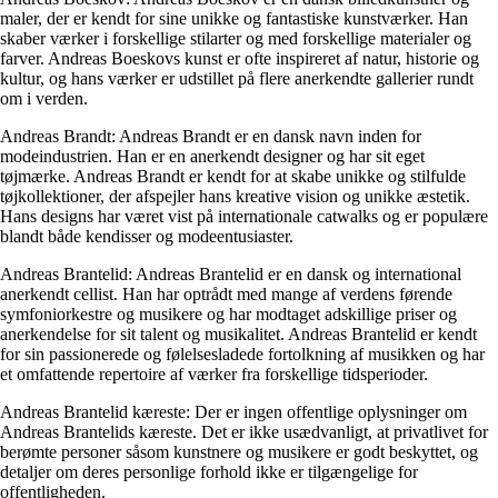
maler, der er kendt for sine unikke og fantastiske kunstværker. Han
skaber værker i forskellige stilarter og med forskellige materialer og
farver. Andreas Boeskovs kunst er ofte inspireret af natur, historie og
kultur, og hans værker er udstillet på flere anerkendte gallerier rundt
om i verden.
Andreas Brandt: Andreas Brandt er en dansk navn inden for
modeindustrien. Han er en anerkendt designer og har sit eget
tøjmærke. Andreas Brandt er kendt for at skabe unikke og stilfulde
tøjkollektioner, der afspejler hans kreative vision og unikke æstetik.
Hans designs har været vist på internationale catwalks og er populære
blandt både kendisser og modeentusiaster.
Andreas Brantelid: Andreas Brantelid er en dansk og international
anerkendt cellist. Han har optrådt med mange af verdens førende
symfoniorkestre og musikere og har modtaget adskillige priser og
anerkendelse for sit talent og musikalitet. Andreas Brantelid er kendt
for sin passionerede og følelsesladede fortolkning af musikken og har
et omfattende repertoire af værker fra forskellige tidsperioder.
Andreas Brantelid kæreste: Der er ingen offentlige oplysninger om
Andreas Brantelids kæreste. Det er ikke usædvanligt, at privatlivet for
berømte personer såsom kunstnere og musikere er godt beskyttet, og
detaljer om deres personlige forhold ikke er tilgængelige for
offentligheden.