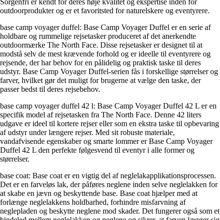
Sorgenfri er kendt for deres høje kvalitet og ekspertise inden for
outdoorprodukter og er et favoritsted for naturelskere og eventyrere.
base camp voyager duffel: Base Camp Voyager Duffel er en serie af
holdbare og rummelige rejsetasker produceret af det anerkendte
outdoormærke The North Face. Disse rejsetasker er designet til at
modstå selv de mest krævende forhold og er ideelle til eventyrere og
rejsende, der har behov for en pålidelig og praktisk taske til deres
udstyr. Base Camp Voyager Duffel-serien fås i forskellige størrelser og
farver, hvilket gør det muligt for brugerne at vælge den taske, der
passer bedst til deres rejsebehov.
base camp voyager duffel 42 l: Base Camp Voyager Duffel 42 L er en
specifik model af rejsetasken fra The North Face. Denne 42 liters
udgave er ideel til kortere rejser eller som en ekstra taske til opbevaring
af udstyr under længere rejser. Med sit robuste materiale,
vandafvisende egenskaber og smarte lommer er Base Camp Voyager
Duffel 42 L den perfekte følgesvend til eventyr i alle former og
størrelser.
base coat: Base coat er en vigtig del af neglelakapplikationsprocessen.
Det er en farveløs lak, der påføres neglene inden selve neglelakken for
at skabe en jævn og beskyttende base. Base coat hjælper med at
forlænge neglelakkens holdbarhed, forhindre misfarvning af
neglepladen og beskytte neglene mod skader. Det fungerer også som et
bindeled mellem neglelakken og neglene og sikrer, at farven lægger sig