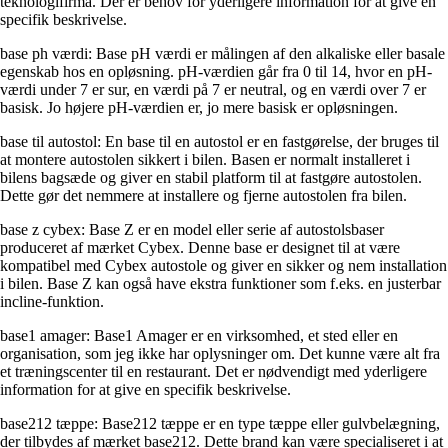
teknologifirma. Der er behov for yderligere information for at give en
specifik beskrivelse.
base ph værdi: Base pH værdi er målingen af den alkaliske eller basale
egenskab hos en opløsning. pH-værdien går fra 0 til 14, hvor en pH-
værdi under 7 er sur, en værdi på 7 er neutral, og en værdi over 7 er
basisk. Jo højere pH-værdien er, jo mere basisk er opløsningen.
base til autostol: En base til en autostol er en fastgørelse, der bruges til
at montere autostolen sikkert i bilen. Basen er normalt installeret i
bilens bagsæde og giver en stabil platform til at fastgøre autostolen.
Dette gør det nemmere at installere og fjerne autostolen fra bilen.
base z cybex: Base Z er en model eller serie af autostolsbaser
produceret af mærket Cybex. Denne base er designet til at være
kompatibel med Cybex autostole og giver en sikker og nem installation
i bilen. Base Z kan også have ekstra funktioner som f.eks. en justerbar
incline-funktion.
base1 amager: Base1 Amager er en virksomhed, et sted eller en
organisation, som jeg ikke har oplysninger om. Det kunne være alt fra
et træningscenter til en restaurant. Det er nødvendigt med yderligere
information for at give en specifik beskrivelse.
base212 tæppe: Base212 tæppe er en type tæppe eller gulvbelægning,
der tilbydes af mærket base212. Dette brand kan være specialiseret i at