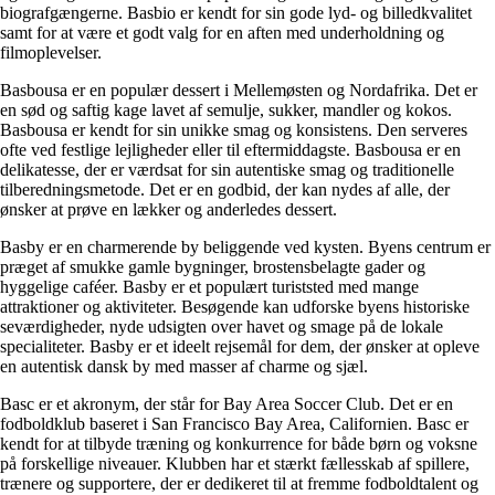
biografgængerne. Basbio er kendt for sin gode lyd- og billedkvalitet
samt for at være et godt valg for en aften med underholdning og
filmoplevelser.
Basbousa er en populær dessert i Mellemøsten og Nordafrika. Det er
en sød og saftig kage lavet af semulje, sukker, mandler og kokos.
Basbousa er kendt for sin unikke smag og konsistens. Den serveres
ofte ved festlige lejligheder eller til eftermiddagste. Basbousa er en
delikatesse, der er værdsat for sin autentiske smag og traditionelle
tilberedningsmetode. Det er en godbid, der kan nydes af alle, der
ønsker at prøve en lækker og anderledes dessert.
Basby er en charmerende by beliggende ved kysten. Byens centrum er
præget af smukke gamle bygninger, brostensbelagte gader og
hyggelige caféer. Basby er et populært turiststed med mange
attraktioner og aktiviteter. Besøgende kan udforske byens historiske
seværdigheder, nyde udsigten over havet og smage på de lokale
specialiteter. Basby er et ideelt rejsemål for dem, der ønsker at opleve
en autentisk dansk by med masser af charme og sjæl.
Basc er et akronym, der står for Bay Area Soccer Club. Det er en
fodboldklub baseret i San Francisco Bay Area, Californien. Basc er
kendt for at tilbyde træning og konkurrence for både børn og voksne
på forskellige niveauer. Klubben har et stærkt fællesskab af spillere,
trænere og supportere, der er dedikeret til at fremme fodboldtalent og