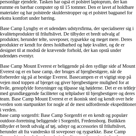
personlige ejendele. Tasken har også et polstret laptoprum, der kan
rumme en bærbar computer op til 15 tommer. Den er lavet af holdbare
materialer og har polstrede skulderstropper og et polstret bagpanel for
ekstra komfort under bæring.
Base Camp Lyngby er et udendørs udstyrsfirma, der specialiserer sig i
kvalitetsprodukter til friluftslivet. De tilbyder et bredt udvalg af
produkter, herunder telte, soveposer, rygsække og meget mere. Deres
produkter er kendt for deres holdbarhed og høje kvalitet, og de er
designet til at modstå de krævende forhold, der kan opstå under
udendørs eventyr.
Base Camp Mount Everest er beliggende på den sydlige side af Mount
Everest og er en base camp, der bruges af bjergbestigere, når de
forbereder sig på at bestige Everest. Basecampen er et vigtigt stop på
vejen mod toppen af ​​bjerget og giver bjergbestigere mulighed for at
hvile, genopfylde forsyninger og tilpasse sig højderne. Det er en teltlejr
med grundlæggende faciliteter og teltpladser til bjergbestigere og deres
team. Base Camp Mount Everest er et ikonisk sted og kendt over hele
verden som startpunktet for nogle af de mest udfordrende ekspeditioner
i verden.
base camp sorgenfri: Base Camp Sorgenfri er en kendt og populær
outdoor-forretning beliggende i Sorgenfri, Fredensborg. Butikken
tilbyder et bredt udvalg af tøj, udstyr og accessories til friluftslivet,
herunder alt fra vandresko til soveposer og rygsække. Base Camp