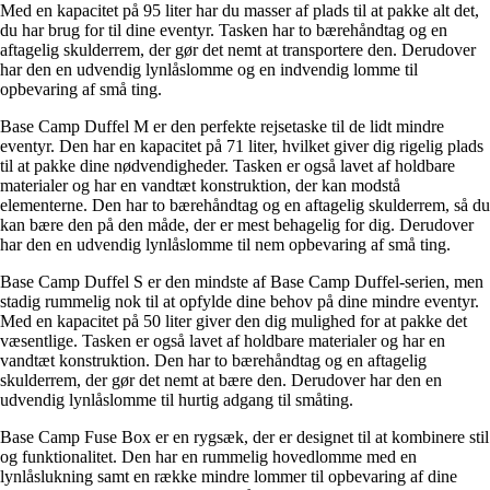
Med en kapacitet på 95 liter har du masser af plads til at pakke alt det,
du har brug for til dine eventyr. Tasken har to bærehåndtag og en
aftagelig skulderrem, der gør det nemt at transportere den. Derudover
har den en udvendig lynlåslomme og en indvendig lomme til
opbevaring af små ting.
Base Camp Duffel M er den perfekte rejsetaske til de lidt mindre
eventyr. Den har en kapacitet på 71 liter, hvilket giver dig rigelig plads
til at pakke dine nødvendigheder. Tasken er også lavet af holdbare
materialer og har en vandtæt konstruktion, der kan modstå
elementerne. Den har to bærehåndtag og en aftagelig skulderrem, så du
kan bære den på den måde, der er mest behagelig for dig. Derudover
har den en udvendig lynlåslomme til nem opbevaring af små ting.
Base Camp Duffel S er den mindste af Base Camp Duffel-serien, men
stadig rummelig nok til at opfylde dine behov på dine mindre eventyr.
Med en kapacitet på 50 liter giver den dig mulighed for at pakke det
væsentlige. Tasken er også lavet af holdbare materialer og har en
vandtæt konstruktion. Den har to bærehåndtag og en aftagelig
skulderrem, der gør det nemt at bære den. Derudover har den en
udvendig lynlåslomme til hurtig adgang til småting.
Base Camp Fuse Box er en rygsæk, der er designet til at kombinere stil
og funktionalitet. Den har en rummelig hovedlomme med en
lynlåslukning samt en række mindre lommer til opbevaring af dine