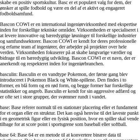
skabe en positiv sportskultur. Basc er et populært valg for dem, der
ønsker at spille fodbold og være en del af et aktivt og engageret
fodboldsamfund.
Bascon COWI er en international ingeniørvirksomhed med ekspertise
inden for forskellige tekniske områder. Virksomheden er specialiseret i
at levere innovative og bæredygtige løsninger til forskellige industrier
og samfundssektorer. Bascon COWI er kendt for deres professionelle
og erfarne team af ingeniører, der arbejder på projekter over hele
verden. Virksomheden fokuserer på at skabe langvarige værdier og
bidrage til en bæredygtig udvikling. Bascon COWI er et navn, der er
anerkendt og respekteret inden for ingeniørbranchen.
basculin: Basculin er en vandtype Pokemon, der første gang blev
introduceret i Pokemon Black og White-spillene. Den findes i to
former, en blå form og en rød form, og begge former har forskellige
statistikker og angreb. Basculin er kendt for sin aggressive adfærd og
er ofte set i store grupper, der svømmer rundt i vandet.
base: Base referer normalt til en stationær placering eller et fundament
for et organ eller en struktur. Det kan også henvise til det laveste punkt
i en geometrisk figur eller en fysisk position, hvor en spiller skal vende
tilbage for at score point i sportsgrene som baseball eller softball.
base 64: Base 64 er en metode til at konvertere binære data til