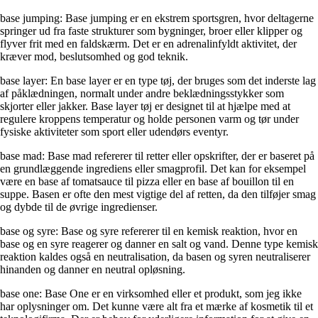
base jumping: Base jumping er en ekstrem sportsgren, hvor deltagerne
springer ud fra faste strukturer som bygninger, broer eller klipper og
flyver frit med en faldskærm. Det er en adrenalinfyldt aktivitet, der
kræver mod, beslutsomhed og god teknik.
base layer: En base layer er en type tøj, der bruges som det inderste lag
af påklædningen, normalt under andre beklædningsstykker som
skjorter eller jakker. Base layer tøj er designet til at hjælpe med at
regulere kroppens temperatur og holde personen varm og tør under
fysiske aktiviteter som sport eller udendørs eventyr.
base mad: Base mad refererer til retter eller opskrifter, der er baseret på
en grundlæggende ingrediens eller smagprofil. Det kan for eksempel
være en base af tomatsauce til pizza eller en base af bouillon til en
suppe. Basen er ofte den mest vigtige del af retten, da den tilføjer smag
og dybde til de øvrige ingredienser.
base og syre: Base og syre refererer til en kemisk reaktion, hvor en
base og en syre reagerer og danner en salt og vand. Denne type kemisk
reaktion kaldes også en neutralisation, da basen og syren neutraliserer
hinanden og danner en neutral opløsning.
base one: Base One er en virksomhed eller et produkt, som jeg ikke
har oplysninger om. Det kunne være alt fra et mærke af kosmetik til et