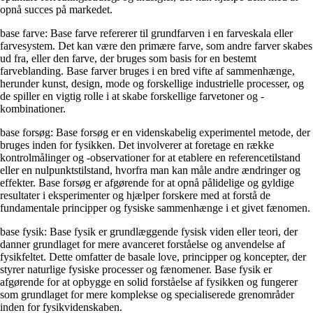
opnå succes på markedet.
base farve: Base farve refererer til grundfarven i en farveskala eller
farvesystem. Det kan være den primære farve, som andre farver skabes
ud fra, eller den farve, der bruges som basis for en bestemt
farveblanding. Base farver bruges i en bred vifte af sammenhænge,
herunder kunst, design, mode og forskellige industrielle processer, og
de spiller en vigtig rolle i at skabe forskellige farvetoner og -
kombinationer.
base forsøg: Base forsøg er en videnskabelig experimentel metode, der
bruges inden for fysikken. Det involverer at foretage en række
kontrolmålinger og -observationer for at etablere en referencetilstand
eller en nulpunktstilstand, hvorfra man kan måle andre ændringer og
effekter. Base forsøg er afgørende for at opnå pålidelige og gyldige
resultater i eksperimenter og hjælper forskere med at forstå de
fundamentale principper og fysiske sammenhænge i et givet fænomen.
base fysik: Base fysik er grundlæggende fysisk viden eller teori, der
danner grundlaget for mere avanceret forståelse og anvendelse af
fysikfeltet. Dette omfatter de basale love, principper og koncepter, der
styrer naturlige fysiske processer og fænomener. Base fysik er
afgørende for at opbygge en solid forståelse af fysikken og fungerer
som grundlaget for mere komplekse og specialiserede grenområder
inden for fysikvidenskaben.