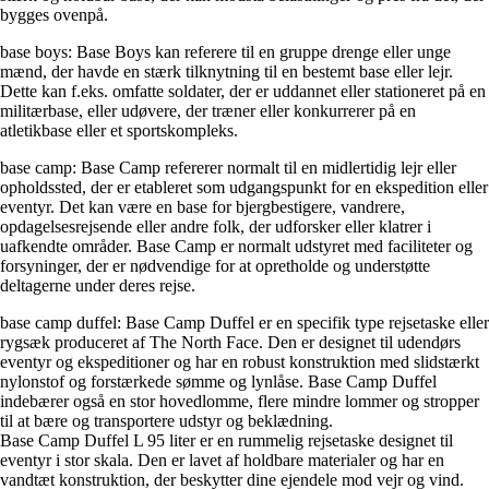
bygges ovenpå.
base boys: Base Boys kan referere til en gruppe drenge eller unge
mænd, der havde en stærk tilknytning til en bestemt base eller lejr.
Dette kan f.eks. omfatte soldater, der er uddannet eller stationeret på en
militærbase, eller udøvere, der træner eller konkurrerer på en
atletikbase eller et sportskompleks.
base camp: Base Camp refererer normalt til en midlertidig lejr eller
opholdssted, der er etableret som udgangspunkt for en ekspedition eller
eventyr. Det kan være en base for bjergbestigere, vandrere,
opdagelsesrejsende eller andre folk, der udforsker eller klatrer i
uafkendte områder. Base Camp er normalt udstyret med faciliteter og
forsyninger, der er nødvendige for at opretholde og understøtte
deltagerne under deres rejse.
base camp duffel: Base Camp Duffel er en specifik type rejsetaske eller
rygsæk produceret af The North Face. Den er designet til udendørs
eventyr og ekspeditioner og har en robust konstruktion med slidstærkt
nylonstof og forstærkede sømme og lynlåse. Base Camp Duffel
indebærer også en stor hovedlomme, flere mindre lommer og stropper
til at bære og transportere udstyr og beklædning.
Base Camp Duffel L 95 liter er en rummelig rejsetaske designet til
eventyr i stor skala. Den er lavet af holdbare materialer og har en
vandtæt konstruktion, der beskytter dine ejendele mod vejr og vind.