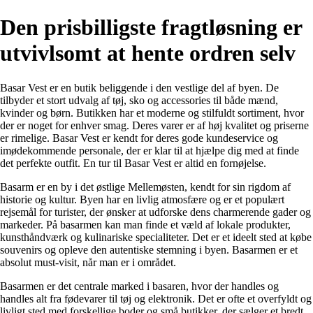
Den prisbilligste fragtløsning er
utvivlsomt at hente ordren selv
Basar Vest er en butik beliggende i den vestlige del af byen. De
tilbyder et stort udvalg af tøj, sko og accessories til både mænd,
kvinder og børn. Butikken har et moderne og stilfuldt sortiment, hvor
der er noget for enhver smag. Deres varer er af høj kvalitet og priserne
er rimelige. Basar Vest er kendt for deres gode kundeservice og
imødekommende personale, der er klar til at hjælpe dig med at finde
det perfekte outfit. En tur til Basar Vest er altid en fornøjelse.
Basarm er en by i det østlige Mellemøsten, kendt for sin rigdom af
historie og kultur. Byen har en livlig atmosfære og er et populært
rejsemål for turister, der ønsker at udforske dens charmerende gader og
markeder. På basarmen kan man finde et væld af lokale produkter,
kunsthåndværk og kulinariske specialiteter. Det er et ideelt sted at købe
souvenirs og opleve den autentiske stemning i byen. Basarmen er et
absolut must-visit, når man er i området.
Basarmen er det centrale marked i basaren, hvor der handles og
handles alt fra fødevarer til tøj og elektronik. Det er ofte et overfyldt og
livligt sted med forskellige boder og små butikker, der sælger et bredt