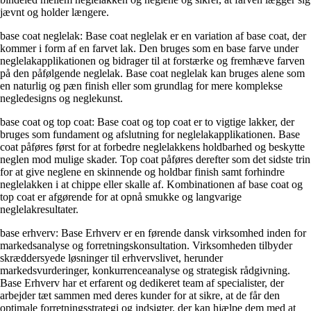
jævnt og holder længere.
base coat neglelak: Base coat neglelak er en variation af base coat, der
kommer i form af en farvet lak. Den bruges som en base farve under
neglelakapplikationen og bidrager til at forstærke og fremhæve farven
på den påfølgende neglelak. Base coat neglelak kan bruges alene som
en naturlig og pæn finish eller som grundlag for mere komplekse
negledesigns og neglekunst.
base coat og top coat: Base coat og top coat er to vigtige lakker, der
bruges som fundament og afslutning for neglelakapplikationen. Base
coat påføres først for at forbedre neglelakkens holdbarhed og beskytte
neglen mod mulige skader. Top coat påføres derefter som det sidste trin
for at give neglene en skinnende og holdbar finish samt forhindre
neglelakken i at chippe eller skalle af. Kombinationen af base coat og
top coat er afgørende for at opnå smukke og langvarige
neglelakresultater.
base erhverv: Base Erhverv er en førende dansk virksomhed inden for
markedsanalyse og forretningskonsultation. Virksomheden tilbyder
skræddersyede løsninger til erhvervslivet, herunder
markedsvurderinger, konkurrenceanalyse og strategisk rådgivning.
Base Erhverv har et erfarent og dedikeret team af specialister, der
arbejder tæt sammen med deres kunder for at sikre, at de får den
optimale forretningsstrategi og indsigter, der kan hjælpe dem med at