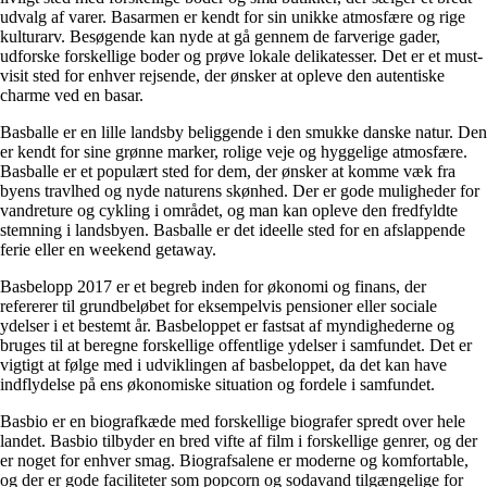
udvalg af varer. Basarmen er kendt for sin unikke atmosfære og rige
kulturarv. Besøgende kan nyde at gå gennem de farverige gader,
udforske forskellige boder og prøve lokale delikatesser. Det er et must-
visit sted for enhver rejsende, der ønsker at opleve den autentiske
charme ved en basar.
Basballe er en lille landsby beliggende i den smukke danske natur. Den
er kendt for sine grønne marker, rolige veje og hyggelige atmosfære.
Basballe er et populært sted for dem, der ønsker at komme væk fra
byens travlhed og nyde naturens skønhed. Der er gode muligheder for
vandreture og cykling i området, og man kan opleve den fredfyldte
stemning i landsbyen. Basballe er det ideelle sted for en afslappende
ferie eller en weekend getaway.
Basbelopp 2017 er et begreb inden for økonomi og finans, der
refererer til grundbeløbet for eksempelvis pensioner eller sociale
ydelser i et bestemt år. Basbeloppet er fastsat af myndighederne og
bruges til at beregne forskellige offentlige ydelser i samfundet. Det er
vigtigt at følge med i udviklingen af basbeloppet, da det kan have
indflydelse på ens økonomiske situation og fordele i samfundet.
Basbio er en biografkæde med forskellige biografer spredt over hele
landet. Basbio tilbyder en bred vifte af film i forskellige genrer, og der
er noget for enhver smag. Biografsalene er moderne og komfortable,
og der er gode faciliteter som popcorn og sodavand tilgængelige for