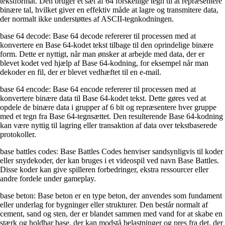
tekstformat. Den bruger et sæt af 64 forskellige tegn til at repræsentere
binære tal, hvilket giver en effektiv måde at lagre og transmitere data,
der normalt ikke understøttes af ASCII-tegnkodningen.
base 64 decode: Base 64 decode refererer til processen med at
konvertere en Base 64-kodet tekst tilbage til den oprindelige binære
form. Dette er nyttigt, når man ønsker at arbejde med data, der er
blevet kodet ved hjælp af Base 64-kodning, for eksempel når man
dekoder en fil, der er blevet vedhæftet til en e-mail.
base 64 encode: Base 64 encode refererer til processen med at
konvertere binære data til Base 64-kodet tekst. Dette gøres ved at
opdele de binære data i grupper af 6 bit og repræsentere hver gruppe
med et tegn fra Base 64-tegnsættet. Den resulterende Base 64-kodning
kan være nyttig til lagring eller transaktion af data over tekstbaserede
protokoller.
base battles codes: Base Battles Codes henviser sandsynligvis til koder
eller snydekoder, der kan bruges i et videospil ved navn Base Battles.
Disse koder kan give spilleren forbedringer, ekstra ressourcer eller
andre fordele under gameplay.
base beton: Base beton er en type beton, der anvendes som fundament
eller underlag for bygninger eller strukturer. Den består normalt af
cement, sand og sten, der er blandet sammen med vand for at skabe en
stærk og holdbar base, der kan modstå belastninger og pres fra det, der