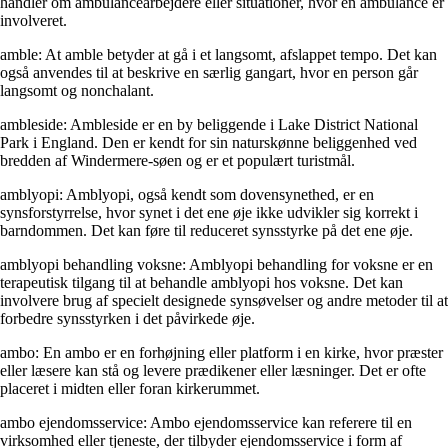
handler om ambulancearbejdere eller situationer, hvor en ambulance er
involveret.
amble: At amble betyder at gå i et langsomt, afslappet tempo. Det kan
også anvendes til at beskrive en særlig gangart, hvor en person går
langsomt og nonchalant.
ambleside: Ambleside er en by beliggende i Lake District National
Park i England. Den er kendt for sin naturskønne beliggenhed ved
bredden af Windermere-søen og er et populært turistmål.
amblyopi: Amblyopi, også kendt som dovensynethed, er en
synsforstyrrelse, hvor synet i det ene øje ikke udvikler sig korrekt i
barndommen. Det kan føre til reduceret synsstyrke på det ene øje.
amblyopi behandling voksne: Amblyopi behandling for voksne er en
terapeutisk tilgang til at behandle amblyopi hos voksne. Det kan
involvere brug af specielt designede synsøvelser og andre metoder til at
forbedre synsstyrken i det påvirkede øje.
ambo: En ambo er en forhøjning eller platform i en kirke, hvor præster
eller læsere kan stå og levere prædikener eller læsninger. Det er ofte
placeret i midten eller foran kirkerummet.
ambo ejendomsservice: Ambo ejendomsservice kan referere til en
virksomhed eller tjeneste, der tilbyder ejendomsservice i form af