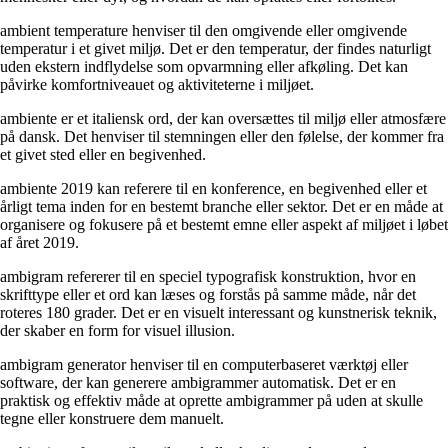
ambient temperature henviser til den omgivende eller omgivende
temperatur i et givet miljø. Det er den temperatur, der findes naturligt
uden ekstern indflydelse som opvarmning eller afkøling. Det kan
påvirke komfortniveauet og aktiviteterne i miljøet.
ambiente er et italiensk ord, der kan oversættes til miljø eller atmosfære
på dansk. Det henviser til stemningen eller den følelse, der kommer fra
et givet sted eller en begivenhed.
ambiente 2019 kan referere til en konference, en begivenhed eller et
årligt tema inden for en bestemt branche eller sektor. Det er en måde at
organisere og fokusere på et bestemt emne eller aspekt af miljøet i løbet
af året 2019.
ambigram refererer til en speciel typografisk konstruktion, hvor en
skrifttype eller et ord kan læses og forstås på samme måde, når det
roteres 180 grader. Det er en visuelt interessant og kunstnerisk teknik,
der skaber en form for visuel illusion.
ambigram generator henviser til en computerbaseret værktøj eller
software, der kan generere ambigrammer automatisk. Det er en
praktisk og effektiv måde at oprette ambigrammer på uden at skulle
tegne eller konstruere dem manuelt.