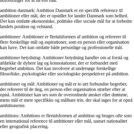
udfordringer for at nå ens mål.
ambition danmark: Ambition Danmark er en specifik reference til
ambitioner eller mål, der er opstillet for landet Danmark som helhed.
Det kan omfatte økonomiske, politiske eller sociale mål for at forbedre
landets position og velstand.
ambitioner: Ambitioner er flertalsformen af ambition og refererer til
flere forskellige mål og aspirationer, som en person eller organisation
kan have. Det kan omfatte både personlige og professionelle mål.
ambitioner betydning: Ambitioner betydning handler om at forstå og
afdække de dybere lag og konnotationer, der er forbundet med
begrebet ambition. Det kan involvere at undersøge forskellige
filosofiske, psykologiske eller sociologiske perspektiver på ambition.
ambitioner og mål: Ambitioner og mål er to tæt forbundne begreber,
der refererer til de ting, en person eller organisation stræber efter at
opnå. Ambitioner kan ses som de overordnede ønsker eller drømme,
mens mål er mere specifikke og målbare trin, der skal tages for at opnå
ambitionerne.
ambitions: Ambitions er flertalsformen af ambition og bruges ofte som
en international reference til ambitioner eller mål, uanset nationalitet
eller geografisk placering.