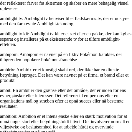
der reflekterer farver fra skærmen og skaber en mere behagelig visuel
oplevelse.
ambilight tv: Ambilight tv henviser til et fladskærms-tv, der er udstyret
med den førnævnte Ambilight-teknologi.
ambilight tv kit: Ambilight tv kit er et sæt eller en pakke, der kan købes
separat og installeres på et eksisterende tv for at tilføre ambilight-
effekten.
ambipom: Ambipom er navnet på en fiktiv Pokémon-karakter, der
tilhører den populære Pokémon-franchise.
ambirix: Ambirix er et kunstigt skabt ord, der ikke har en direkte
betydning i sproget. Det kan være navnet på et firma, et brand eller et
produkt.
ambit: En ambit er den grænse eller det område, der er inden for ens
evner, ønsker eller interesser. Det refererer til en persons eller en
organisations mål og stræben efter at opnå succes eller nå bestemte
resultater.
ambition: Ambition er et intens ønske eller en stærk motivation for at
opnå noget stort eller betydningsfuldt i livet. Det involverer normalt en
viljestyrke og beslutsomhed for at arbejde hårdt og overvinde