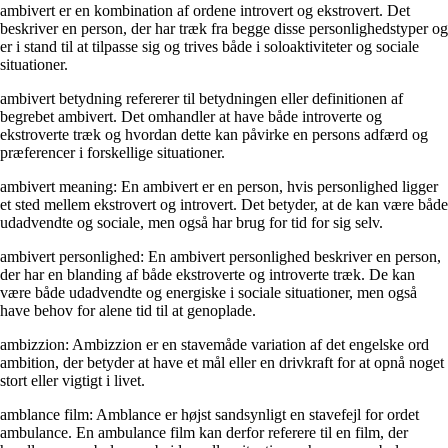
ambivert er en kombination af ordene introvert og ekstrovert. Det
beskriver en person, der har træk fra begge disse personlighedstyper og
er i stand til at tilpasse sig og trives både i soloaktiviteter og sociale
situationer.
ambivert betydning refererer til betydningen eller definitionen af
begrebet ambivert. Det omhandler at have både introverte og
ekstroverte træk og hvordan dette kan påvirke en persons adfærd og
præferencer i forskellige situationer.
ambivert meaning: En ambivert er en person, hvis personlighed ligger
et sted mellem ekstrovert og introvert. Det betyder, at de kan være både
udadvendte og sociale, men også har brug for tid for sig selv.
ambivert personlighed: En ambivert personlighed beskriver en person,
der har en blanding af både ekstroverte og introverte træk. De kan
være både udadvendte og energiske i sociale situationer, men også
have behov for alene tid til at genoplade.
ambizzion: Ambizzion er en stavemåde variation af det engelske ord
ambition, der betyder at have et mål eller en drivkraft for at opnå noget
stort eller vigtigt i livet.
amblance film: Amblance er højst sandsynligt en stavefejl for ordet
ambulance. En ambulance film kan derfor referere til en film, der