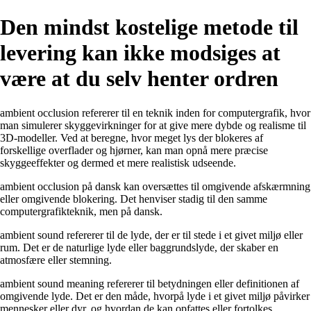
Den mindst kostelige metode til
levering kan ikke modsiges at
være at du selv henter ordren
ambient occlusion refererer til en teknik inden for computergrafik, hvor
man simulerer skyggevirkninger for at give mere dybde og realisme til
3D-modeller. Ved at beregne, hvor meget lys der blokeres af
forskellige overflader og hjørner, kan man opnå mere præcise
skyggeeffekter og dermed et mere realistisk udseende.
ambient occlusion på dansk kan oversættes til omgivende afskærmning
eller omgivende blokering. Det henviser stadig til den samme
computergrafikteknik, men på dansk.
ambient sound refererer til de lyde, der er til stede i et givet miljø eller
rum. Det er de naturlige lyde eller baggrundslyde, der skaber en
atmosfære eller stemning.
ambient sound meaning refererer til betydningen eller definitionen af
omgivende lyde. Det er den måde, hvorpå lyde i et givet miljø påvirker
mennesker eller dyr, og hvordan de kan opfattes eller fortolkes.