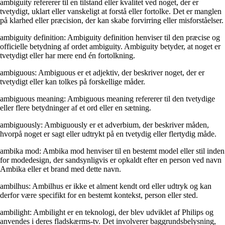
ambiguity refererer til en tilstand eller kvalitet ved noget, der er
tvetydigt, uklart eller vanskeligt at forstå eller fortolke. Det er manglen
på klarhed eller præcision, der kan skabe forvirring eller misforståelser.
ambiguity definition: Ambiguity definition henviser til den præcise og
officielle betydning af ordet ambiguity. Ambiguity betyder, at noget er
tvetydigt eller har mere end én fortolkning.
ambiguous: Ambiguous er et adjektiv, der beskriver noget, der er
tvetydigt eller kan tolkes på forskellige måder.
ambiguous meaning: Ambiguous meaning refererer til den tvetydige
eller flere betydninger af et ord eller en sætning.
ambiguously: Ambiguously er et adverbium, der beskriver måden,
hvorpå noget er sagt eller udtrykt på en tvetydig eller flertydig måde.
ambika mod: Ambika mod henviser til en bestemt model eller stil inden
for modedesign, der sandsynligvis er opkaldt efter en person ved navn
Ambika eller et brand med dette navn.
ambilhus: Ambilhus er ikke et alment kendt ord eller udtryk og kan
derfor være specifikt for en bestemt kontekst, person eller sted.
ambilight: Ambilight er en teknologi, der blev udviklet af Philips og
anvendes i deres fladskærms-tv. Det involverer baggrundsbelysning,