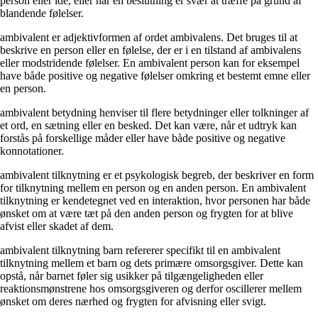
person eller idé, eller når en beslutning er svær at træffe på grund af
blandende følelser.
ambivalent er adjektivformen af ordet ambivalens. Det bruges til at
beskrive en person eller en følelse, der er i en tilstand af ambivalens
eller modstridende følelser. En ambivalent person kan for eksempel
have både positive og negative følelser omkring et bestemt emne eller
en person.
ambivalent betydning henviser til flere betydninger eller tolkninger af
et ord, en sætning eller en besked. Det kan være, når et udtryk kan
forstås på forskellige måder eller have både positive og negative
konnotationer.
ambivalent tilknytning er et psykologisk begreb, der beskriver en form
for tilknytning mellem en person og en anden person. En ambivalent
tilknytning er kendetegnet ved en interaktion, hvor personen har både
ønsket om at være tæt på den anden person og frygten for at blive
afvist eller skadet af dem.
ambivalent tilknytning barn refererer specifikt til en ambivalent
tilknytning mellem et barn og dets primære omsorgsgiver. Dette kan
opstå, når barnet føler sig usikker på tilgængeligheden eller
reaktionsmønstrene hos omsorgsgiveren og derfor oscillerer mellem
ønsket om deres nærhed og frygten for afvisning eller svigt.