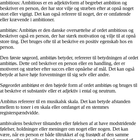
ambitious: Ambitious er en adjektivform af begrebet ambition og
beskriver en person, der har stor vilje og stræben efter at opnå noget
stort eller vigtigt. Det kan også referere til noget, der er omfattende
eller krævende i ambitioner.
ambitiøs: Ambitiøs er den danske oversættelse af ordet ambitious og
beskriver også en person, der har stærk motivation og vilje til at opnå
store ting. Det bruges ofte til at beskrive en positiv egenskab hos en
person.
Den første søgeord, ambitiøs betyder, refererer til betydningen af ordet
ambitiøs. Dette ord beskriver en person eller en handling, der er
motiveret og stræber efter succes eller opnåelse af mål. Det kan også
betyde at have høje forventninger til sig selv eller andre.
Søgeordet ambitiøst er den bøjede form af ordet ambitiøs og bruges til
at beskrive et substantiv eller et adjektiv i ental og neutrum.
Ambitus refererer til en musikalsk skala. Det kan betyde afstanden
mellem to toner i en skala eller omfanget af en stemmes
registerspændvidde.
ambivalens beskriver tilstanden eller følelsen af at have modstridende
følelser, holdninger eller meninger om noget eller nogen. Det kan
være, når en person er både tiltrukket af og frastødt af den samme