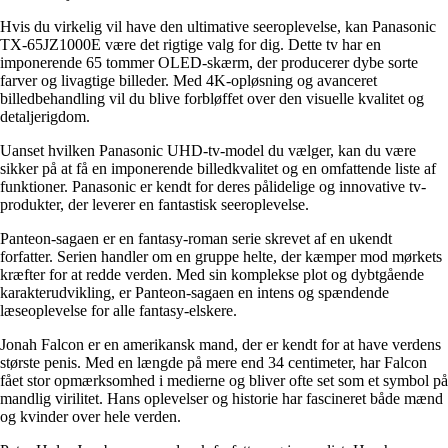
Hvis du virkelig vil have den ultimative seeroplevelse, kan Panasonic
TX-65JZ1000E være det rigtige valg for dig. Dette tv har en
imponerende 65 tommer OLED-skærm, der producerer dybe sorte
farver og livagtige billeder. Med 4K-opløsning og avanceret
billedbehandling vil du blive forbløffet over den visuelle kvalitet og
detaljerigdom.
Uanset hvilken Panasonic UHD-tv-model du vælger, kan du være
sikker på at få en imponerende billedkvalitet og en omfattende liste af
funktioner. Panasonic er kendt for deres pålidelige og innovative tv-
produkter, der leverer en fantastisk seeroplevelse.
Panteon-sagaen er en fantasy-roman serie skrevet af en ukendt
forfatter. Serien handler om en gruppe helte, der kæmper mod mørkets
kræfter for at redde verden. Med sin komplekse plot og dybtgående
karakterudvikling, er Panteon-sagaen en intens og spændende
læseoplevelse for alle fantasy-elskere.
Jonah Falcon er en amerikansk mand, der er kendt for at have verdens
største penis. Med en længde på mere end 34 centimeter, har Falcon
fået stor opmærksomhed i medierne og bliver ofte set som et symbol på
mandlig virilitet. Hans oplevelser og historie har fascineret både mænd
og kvinder over hele verden.