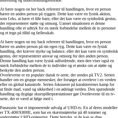
indretning og underholdningsområde.
At bære nogen on her back refererer til handlingen, hvor en person
bærer en anden person på ryggen. Dette kan være en fysisk aktion,
som f.eks. at bære et lille barn, eller det kan være en symbolisk gestus,
der repræsenterer støtte og omsorg. Uanset situationen er denne
handling ofte et udtryk for en stærk forbindelse mellem de to personer
og et tegn på tillid og fællesskab.
At bære nogen on my back refererer til handlingen, hvor en person
bærer en anden person på sin egen ryg. Dette kan være en fysisk
handling, der kræver styrke og balance, eller det kan være en symbolsk
gestus, der repræsenterer ansvar og omsorg for den anden person.
Denne handling kan være fysisk udfordrende, men den viser også en
stærk forbindelse mellem de to individer og et ønske om at støtte og
beskytte den anden person.
Overleverne er en populær dansk tv-serie, der sendes på TV2. Serien
handler om en gruppe mennesker, der forsøger at overleve i en verden
efter en global katastrofe. Serien fokuserer på karakterernes kamp for
at finde mad, vand og sikkerhed i en ødelagt verden. Den spændende
handling og dygtige skuespillerpræstationer gør Overleverne til en tv-
serie, der er værd at følge med i.
Panasonic har et imponerende udvalg af UHD-tv. En af deres modeller
er TX-40HX800E, som har en skærmstørrelse på 40 tommer og
understøtter UHD-opløsning. Dette betyder, at du kan se dine