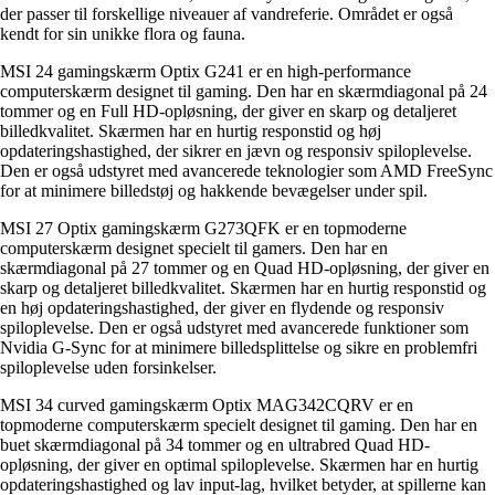
der passer til forskellige niveauer af vandreferie. Området er også
kendt for sin unikke flora og fauna.
MSI 24 gamingskærm Optix G241 er en high-performance
computerskærm designet til gaming. Den har en skærmdiagonal på 24
tommer og en Full HD-opløsning, der giver en skarp og detaljeret
billedkvalitet. Skærmen har en hurtig responstid og høj
opdateringshastighed, der sikrer en jævn og responsiv spiloplevelse.
Den er også udstyret med avancerede teknologier som AMD FreeSync
for at minimere billedstøj og hakkende bevægelser under spil.
MSI 27 Optix gamingskærm G273QFK er en topmoderne
computerskærm designet specielt til gamers. Den har en
skærmdiagonal på 27 tommer og en Quad HD-opløsning, der giver en
skarp og detaljeret billedkvalitet. Skærmen har en hurtig responstid og
en høj opdateringshastighed, der giver en flydende og responsiv
spiloplevelse. Den er også udstyret med avancerede funktioner som
Nvidia G-Sync for at minimere billedsplittelse og sikre en problemfri
spiloplevelse uden forsinkelser.
MSI 34 curved gamingskærm Optix MAG342CQRV er en
topmoderne computerskærm specielt designet til gaming. Den har en
buet skærmdiagonal på 34 tommer og en ultrabred Quad HD-
opløsning, der giver en optimal spiloplevelse. Skærmen har en hurtig
opdateringshastighed og lav input-lag, hvilket betyder, at spillerne kan