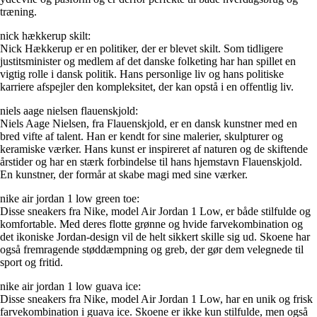
træning.
nick hækkerup skilt:
Nick Hækkerup er en politiker, der er blevet skilt. Som tidligere
justitsminister og medlem af det danske folketing har han spillet en
vigtig rolle i dansk politik. Hans personlige liv og hans politiske
karriere afspejler den kompleksitet, der kan opstå i en offentlig liv.
niels aage nielsen flauenskjold:
Niels Aage Nielsen, fra Flauenskjold, er en dansk kunstner med en
bred vifte af talent. Han er kendt for sine malerier, skulpturer og
keramiske værker. Hans kunst er inspireret af naturen og de skiftende
årstider og har en stærk forbindelse til hans hjemstavn Flauenskjold.
En kunstner, der formår at skabe magi med sine værker.
nike air jordan 1 low green toe:
Disse sneakers fra Nike, model Air Jordan 1 Low, er både stilfulde og
komfortable. Med deres flotte grønne og hvide farvekombination og
det ikoniske Jordan-design vil de helt sikkert skille sig ud. Skoene har
også fremragende støddæmpning og greb, der gør dem velegnede til
sport og fritid.
nike air jordan 1 low guava ice:
Disse sneakers fra Nike, model Air Jordan 1 Low, har en unik og frisk
farvekombination i guava ice. Skoene er ikke kun stilfulde, men også