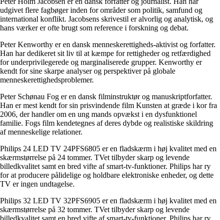
Peter Holm Jacobsen er en dansk forfatter og journalist. Han har
udgivet flere fagbøger inden for områder som politik, samfund og
international konflikt. Jacobsens skrivestil er alvorlig og analytisk, og
hans værker er ofte brugt som reference i forskning og debat.
Peter Kenworthy er en dansk menneskerettigheds-aktivist og forfatter.
Han har dedikeret sit liv til at kæmpe for rettigheder og retfærdighed
for underprivilegerede og marginaliserede grupper. Kenworthy er
kendt for sine skarpe analyser og perspektiver på globale
menneskerettighedsproblemer.
Peter Schønau Fog er en dansk filminstruktør og manuskriptforfatter.
Han er mest kendt for sin prisvindende film Kunsten at græde i kor fra
2006, der handler om en ung mands opvækst i en dysfunktionel
familie. Fogs film kendetegnes af deres dybde og realistiske skildring
af menneskelige relationer.
Philips 24 LED TV 24PFS6805 er en fladskærm i høj kvalitet med en
skærmstørrelse på 24 tommer. TVet tilbyder skarp og levende
billedkvalitet samt en bred vifte af smart-tv-funktioner. Philips har ry
for at producere pålidelige og holdbare elektroniske enheder, og dette
TV er ingen undtagelse.
Philips 32 LED TV 32PFS6905 er en fladskærm i høj kvalitet med en
skærmstørrelse på 32 tommer. TVet tilbyder skarp og levende
billedkvalitet samt en bred vifte af smart-tv-funktioner. Philips har ry