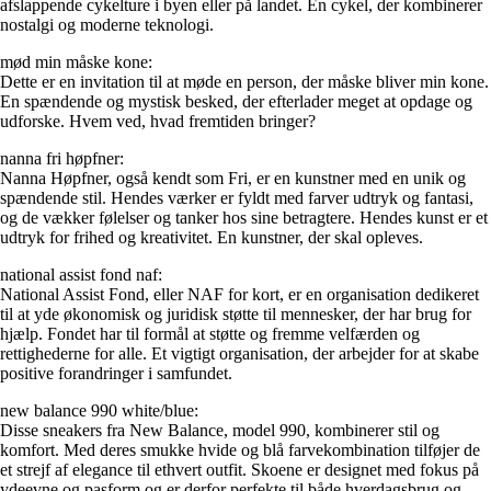
afslappende cykelture i byen eller på landet. En cykel, der kombinerer
nostalgi og moderne teknologi.
mød min måske kone:
Dette er en invitation til at møde en person, der måske bliver min kone.
En spændende og mystisk besked, der efterlader meget at opdage og
udforske. Hvem ved, hvad fremtiden bringer?
nanna fri høpfner:
Nanna Høpfner, også kendt som Fri, er en kunstner med en unik og
spændende stil. Hendes værker er fyldt med farver udtryk og fantasi,
og de vækker følelser og tanker hos sine betragtere. Hendes kunst er et
udtryk for frihed og kreativitet. En kunstner, der skal opleves.
national assist fond naf:
National Assist Fond, eller NAF for kort, er en organisation dedikeret
til at yde økonomisk og juridisk støtte til mennesker, der har brug for
hjælp. Fondet har til formål at støtte og fremme velfærden og
rettighederne for alle. Et vigtigt organisation, der arbejder for at skabe
positive forandringer i samfundet.
new balance 990 white/blue:
Disse sneakers fra New Balance, model 990, kombinerer stil og
komfort. Med deres smukke hvide og blå farvekombination tilføjer de
et strejf af elegance til ethvert outfit. Skoene er designet med fokus på
ydeevne og pasform og er derfor perfekte til både hverdagsbrug og