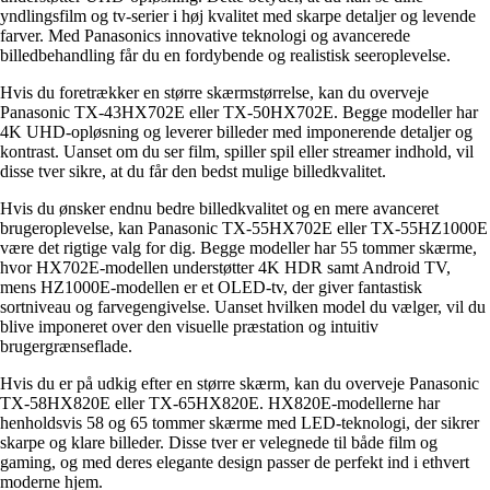
yndlingsfilm og tv-serier i høj kvalitet med skarpe detaljer og levende
farver. Med Panasonics innovative teknologi og avancerede
billedbehandling får du en fordybende og realistisk seeroplevelse.
Hvis du foretrækker en større skærmstørrelse, kan du overveje
Panasonic TX-43HX702E eller TX-50HX702E. Begge modeller har
4K UHD-opløsning og leverer billeder med imponerende detaljer og
kontrast. Uanset om du ser film, spiller spil eller streamer indhold, vil
disse tver sikre, at du får den bedst mulige billedkvalitet.
Hvis du ønsker endnu bedre billedkvalitet og en mere avanceret
brugeroplevelse, kan Panasonic TX-55HX702E eller TX-55HZ1000E
være det rigtige valg for dig. Begge modeller har 55 tommer skærme,
hvor HX702E-modellen understøtter 4K HDR samt Android TV,
mens HZ1000E-modellen er et OLED-tv, der giver fantastisk
sortniveau og farvegengivelse. Uanset hvilken model du vælger, vil du
blive imponeret over den visuelle præstation og intuitiv
brugergrænseflade.
Hvis du er på udkig efter en større skærm, kan du overveje Panasonic
TX-58HX820E eller TX-65HX820E. HX820E-modellerne har
henholdsvis 58 og 65 tommer skærme med LED-teknologi, der sikrer
skarpe og klare billeder. Disse tver er velegnede til både film og
gaming, og med deres elegante design passer de perfekt ind i ethvert
moderne hjem.