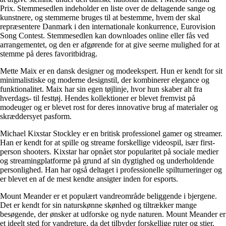
Prix. Stemmesedlen indeholder en liste over de deltagende sange og
kunstnere, og stemmerne bruges til at bestemme, hvem der skal
repræsentere Danmark i den internationale konkurrence, Eurovision
Song Contest. Stemmesedlen kan downloades online eller fås ved
arrangementet, og den er afgørende for at give seerne mulighed for at
stemme på deres favoritbidrag.
Mette Maix er en dansk designer og modeekspert. Hun er kendt for sit
minimalistiske og moderne designstil, der kombinerer elegance og
funktionalitet. Maix har sin egen tøjlinje, hvor hun skaber alt fra
hverdags- til festtøj. Hendes kollektioner er blevet fremvist på
modeuger og er blevet rost for deres innovative brug af materialer og
skræddersyet pasform.
Michael Kixstar Stockley er en britisk professionel gamer og streamer.
Han er kendt for at spille og streame forskellige videospil, især first-
person shooters. Kixstar har opnået stor popularitet på sociale medier
og streamingplatforme på grund af sin dygtighed og underholdende
personlighed. Han har også deltaget i professionelle spilturneringer og
er blevet en af de mest kendte ansigter inden for esports.
Mount Meander er et populært vandreområde beliggende i bjergene.
Det er kendt for sin naturskønne skønhed og tiltrækker mange
besøgende, der ønsker at udforske og nyde naturen. Mount Meander er
et ideelt sted for vandreture, da det tilbyder forskellige ruter og stier,