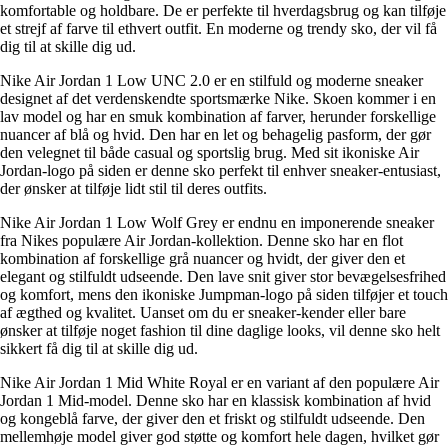
komfortable og holdbare. De er perfekte til hverdagsbrug og kan tilføje
et strejf af farve til ethvert outfit. En moderne og trendy sko, der vil få
dig til at skille dig ud.
Nike Air Jordan 1 Low UNC 2.0 er en stilfuld og moderne sneaker
designet af det verdenskendte sportsmærke Nike. Skoen kommer i en
lav model og har en smuk kombination af farver, herunder forskellige
nuancer af blå og hvid. Den har en let og behagelig pasform, der gør
den velegnet til både casual og sportslig brug. Med sit ikoniske Air
Jordan-logo på siden er denne sko perfekt til enhver sneaker-entusiast,
der ønsker at tilføje lidt stil til deres outfits.
Nike Air Jordan 1 Low Wolf Grey er endnu en imponerende sneaker
fra Nikes populære Air Jordan-kollektion. Denne sko har en flot
kombination af forskellige grå nuancer og hvidt, der giver den et
elegant og stilfuldt udseende. Den lave snit giver stor bevægelsesfrihed
og komfort, mens den ikoniske Jumpman-logo på siden tilføjer et touch
af ægthed og kvalitet. Uanset om du er sneaker-kender eller bare
ønsker at tilføje noget fashion til dine daglige looks, vil denne sko helt
sikkert få dig til at skille dig ud.
Nike Air Jordan 1 Mid White Royal er en variant af den populære Air
Jordan 1 Mid-model. Denne sko har en klassisk kombination af hvid
og kongeblå farve, der giver den et friskt og stilfuldt udseende. Den
mellemhøje model giver god støtte og komfort hele dagen, hvilket gør