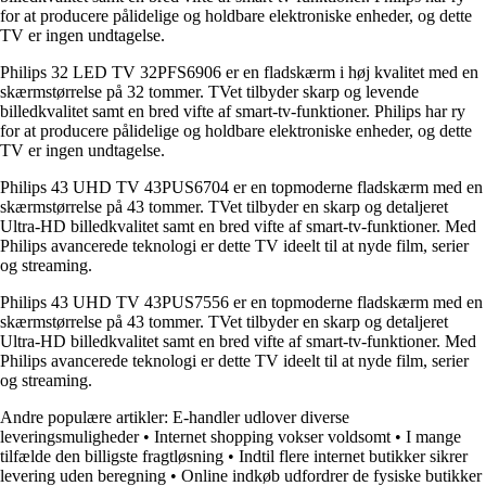
for at producere pålidelige og holdbare elektroniske enheder, og dette
TV er ingen undtagelse.
Philips 32 LED TV 32PFS6906 er en fladskærm i høj kvalitet med en
skærmstørrelse på 32 tommer. TVet tilbyder skarp og levende
billedkvalitet samt en bred vifte af smart-tv-funktioner. Philips har ry
for at producere pålidelige og holdbare elektroniske enheder, og dette
TV er ingen undtagelse.
Philips 43 UHD TV 43PUS6704 er en topmoderne fladskærm med en
skærmstørrelse på 43 tommer. TVet tilbyder en skarp og detaljeret
Ultra-HD billedkvalitet samt en bred vifte af smart-tv-funktioner. Med
Philips avancerede teknologi er dette TV ideelt til at nyde film, serier
og streaming.
Philips 43 UHD TV 43PUS7556 er en topmoderne fladskærm med en
skærmstørrelse på 43 tommer. TVet tilbyder en skarp og detaljeret
Ultra-HD billedkvalitet samt en bred vifte af smart-tv-funktioner. Med
Philips avancerede teknologi er dette TV ideelt til at nyde film, serier
og streaming.
Andre populære artikler:
E-handler udlover diverse
leveringsmuligheder
•
Internet shopping vokser voldsomt
•
I mange
tilfælde den billigste fragtløsning
•
Indtil flere internet butikker sikrer
levering uden beregning
•
Online indkøb udfordrer de fysiske butikker