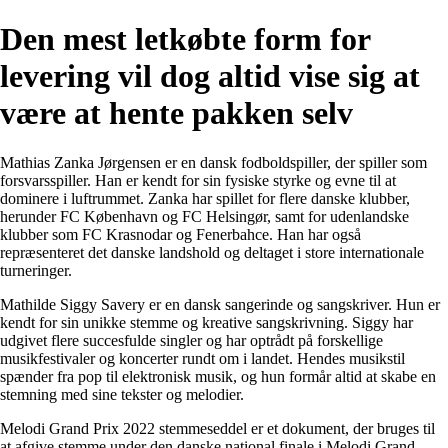
Den mest letkøbte form for
levering vil dog altid vise sig at
være at hente pakken selv
Mathias Zanka Jørgensen er en dansk fodboldspiller, der spiller som
forsvarsspiller. Han er kendt for sin fysiske styrke og evne til at
dominere i luftrummet. Zanka har spillet for flere danske klubber,
herunder FC København og FC Helsingør, samt for udenlandske
klubber som FC Krasnodar og Fenerbahce. Han har også
repræsenteret det danske landshold og deltaget i store internationale
turneringer.
Mathilde Siggy Savery er en dansk sangerinde og sangskriver. Hun er
kendt for sin unikke stemme og kreative sangskrivning. Siggy har
udgivet flere succesfulde singler og har optrådt på forskellige
musikfestivaler og koncerter rundt om i landet. Hendes musikstil
spænder fra pop til elektronisk musik, og hun formår altid at skabe en
stemning med sine tekster og melodier.
Melodi Grand Prix 2022 stemmeseddel er et dokument, der bruges til
at afgive stemme under den danske national finale i Melodi Grand