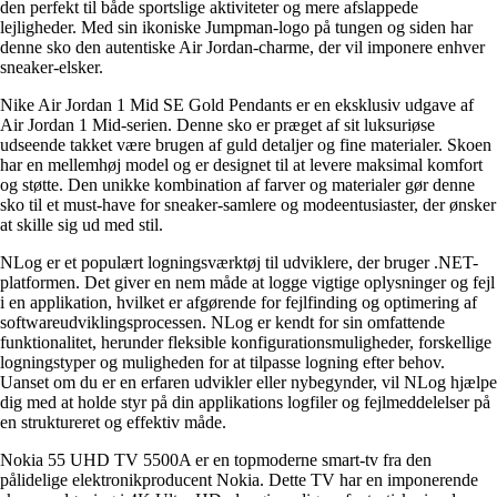
den perfekt til både sportslige aktiviteter og mere afslappede
lejligheder. Med sin ikoniske Jumpman-logo på tungen og siden har
denne sko den autentiske Air Jordan-charme, der vil imponere enhver
sneaker-elsker.
Nike Air Jordan 1 Mid SE Gold Pendants er en eksklusiv udgave af
Air Jordan 1 Mid-serien. Denne sko er præget af sit luksuriøse
udseende takket være brugen af guld detaljer og fine materialer. Skoen
har en mellemhøj model og er designet til at levere maksimal komfort
og støtte. Den unikke kombination af farver og materialer gør denne
sko til et must-have for sneaker-samlere og modeentusiaster, der ønsker
at skille sig ud med stil.
NLog er et populært logningsværktøj til udviklere, der bruger .NET-
platformen. Det giver en nem måde at logge vigtige oplysninger og fejl
i en applikation, hvilket er afgørende for fejlfinding og optimering af
softwareudviklingsprocessen. NLog er kendt for sin omfattende
funktionalitet, herunder fleksible konfigurationsmuligheder, forskellige
logningstyper og muligheden for at tilpasse logning efter behov.
Uanset om du er en erfaren udvikler eller nybegynder, vil NLog hjælpe
dig med at holde styr på din applikations logfiler og fejlmeddelelser på
en struktureret og effektiv måde.
Nokia 55 UHD TV 5500A er en topmoderne smart-tv fra den
pålidelige elektronikproducent Nokia. Dette TV har en imponerende