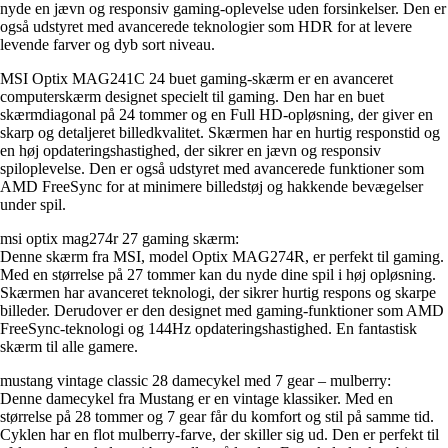
nyde en jævn og responsiv gaming-oplevelse uden forsinkelser. Den er
også udstyret med avancerede teknologier som HDR for at levere
levende farver og dyb sort niveau.
MSI Optix MAG241C 24 buet gaming-skærm er en avanceret
computerskærm designet specielt til gaming. Den har en buet
skærmdiagonal på 24 tommer og en Full HD-opløsning, der giver en
skarp og detaljeret billedkvalitet. Skærmen har en hurtig responstid og
en høj opdateringshastighed, der sikrer en jævn og responsiv
spiloplevelse. Den er også udstyret med avancerede funktioner som
AMD FreeSync for at minimere billedstøj og hakkende bevægelser
under spil.
msi optix mag274r 27 gaming skærm:
Denne skærm fra MSI, model Optix MAG274R, er perfekt til gaming.
Med en størrelse på 27 tommer kan du nyde dine spil i høj opløsning.
Skærmen har avanceret teknologi, der sikrer hurtig respons og skarpe
billeder. Derudover er den designet med gaming-funktioner som AMD
FreeSync-teknologi og 144Hz opdateringshastighed. En fantastisk
skærm til alle gamere.
mustang vintage classic 28 damecykel med 7 gear – mulberry:
Denne damecykel fra Mustang er en vintage klassiker. Med en
størrelse på 28 tommer og 7 gear får du komfort og stil på samme tid.
Cyklen har en flot mulberry-farve, der skiller sig ud. Den er perfekt til