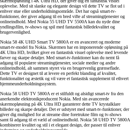
skærmopløsning i 4K Ultra HD, der giver dig en fantastisk visuel
oplevelse. Med sit slanke og elegante design vil dette TV se flot ud i
enhver stue eller underholdningsområde. Det har også smart-tv-
funktioner, der giver adgang til en bred vifte af streamingtjenester og
onlineindhold. Med Nokia 55 UHD TV 5500A kan du nyde dine
yndlingsfilm, tv-shows og spil med fantastisk billedekvalitet og
brugervenlighed.
Nokia 58 4K UHD Smart TV 5800A er en avanceret og moderne
smart-tv-model fra Nokia. Skærmen har en imponerende opløsning på
4K Ultra HD, hvilket giver en fantastisk visuel oplevelse med levende
farver og skarpe detaljer. Med smart-tv-funktioner kan du nemt få
adgang til populære streamingtjenester, sociale medier og andre
onlineindhold, alt sammen styret via en brugervenlig grænseflade.
Dette TV er designet til at levere en perfekt blanding af kvalitet,
funktionalitet og æstetik og vil være et fantastisk supplement til ethvert
hjemmeunderholdningssystem.
Nokia 58 UHD TV 5800A er et stilfuldt og alsidigt smart-tv fra den
anerkendte elektronikproducent Nokia. Med sin avancerede
skærmopløsning på 4K Ultra HD garanterer dette TV krystalklare
billeder og skarpe detaljer. Det er udstyret med smart-tv-funktioner, der
giver dig mulighed for at streame dine foretrukne film og tv-shows
samt få adgang til et væld af onlineindhold. Nokia 58 UHD TV 5800A
kombinerer kvalitet og stil i et elegant design, der passer til enhver