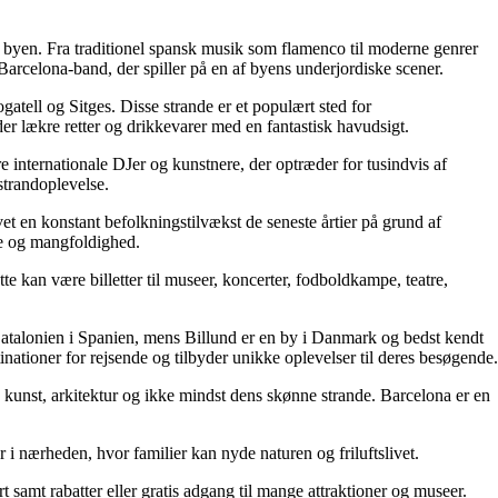
 byen. Fra traditionel spansk musik som flamenco til moderne genrer
rcelona-band, der spiller på en af ​​byens underjordiske scener.
atell og Sitges. Disse strande er et populært sted for
er lækre retter og drikkevarer med en fantastisk havudsigt.
re internationale DJer og kunstnere, der optræder for tusindvis af
strandoplevelse.
t en konstant befolkningstilvækst de seneste årtier på grund af
re og mangfoldighed.
ette kan være billetter til museer, koncerter, fodboldkampe, teatre,
Catalonien i Spanien, mens Billund er en by i Danmark og bedst kendt
inationer for rejsende og tilbyder unikke oplevelser til deres besøgende.
r, kunst, arkitektur og ikke mindst dens skønne strande. Barcelona er en
 nærheden, hvor familier kan nyde naturen og friluftslivet.
 samt rabatter eller gratis adgang til mange attraktioner og museer.