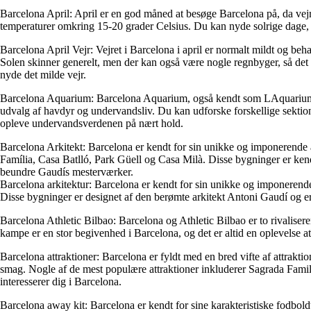
Barcelona April: April er en god måned at besøge Barcelona på, da vej
temperaturer omkring 15-20 grader Celsius. Du kan nyde solrige dage, 
Barcelona April Vejr: Vejret i Barcelona i april er normalt mildt og beh
Solen skinner generelt, men der kan også være nogle regnbyger, så det a
nyde det milde vejr.
Barcelona Aquarium: Barcelona Aquarium, også kendt som LAquarium de B
udvalg af havdyr og undervandsliv. Du kan udforske forskellige sekti
opleve undervandsverdenen på nært hold.
Barcelona Arkitekt: Barcelona er kendt for sin unikke og imponerende 
Família, Casa Batlló, Park Güell og Casa Milà. Disse bygninger er kend
beundre Gaudís mesterværker.
Barcelona arkitektur: Barcelona er kendt for sin unikke og imponerend
Disse bygninger er designet af den berømte arkitekt Antoni Gaudí og er 
Barcelona Athletic Bilbao: Barcelona og Athletic Bilbao er to rivalis
kampe er en stor begivenhed i Barcelona, og det er altid en oplevelse 
Barcelona attraktioner: Barcelona er fyldt med en bred vifte af attrakt
smag. Nogle af de mest populære attraktioner inkluderer Sagrada Familia
interesserer dig i Barcelona.
Barcelona away kit: Barcelona er kendt for sine karakteristiske fodbol