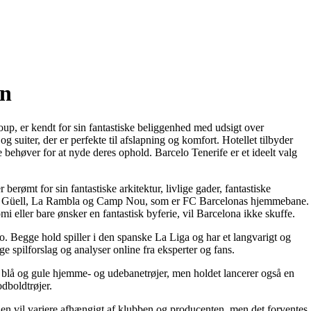
en
oup, er kendt for sin fantastiske beliggenhed med udsigt over
suiter, der er perfekte til afslapning og komfort. Hotellet tilbyder
de behøver for at nyde deres ophold. Barcelo Tenerife er et ideelt valg
erømt for sin fantastiske arkitektur, livlige gader, fantastiske
Park Güell, La Rambla og Camp Nou, som er FC Barcelonas hjemmebane.
mi eller bare ønsker en fantastisk byferie, vil Barcelona ikke skuffe.
. Begge hold spiller i den spanske La Liga og har et langvarigt og
ge spilforslag og analyser online fra eksperter og fans.
e, blå og gule hjemme- og udebanetrøjer, men holdet lancerer også en
odboldtrøjer.
jen vil variere afhængigt af klubben og producenten, men det forventes