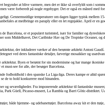
ret begynder at blive varmere, men det er ikke så overfyldt som i som
men være forberedt på nogle regnbyger. Det er også en måned med forsk
ageligt. Gennemsnitlige temperaturer om dagen ligger typisk mellem 15-20
nbefales at medbringe en paraply eller en let regnjakke. April er en god
arcelona, er et populært turiststed, især for familier og dyreelskere.
oner som Middelhavet, Det Caribiske Hav og De Tropiske Oceaner, og d
arkitektur, der inkluderer værker af den berømte arkitekt Antoni Gaudí
etegnet ved deres fantastiske detaljer, farverige mosaikker og usædvanl
e arkitektur. Byen er berømt for sin modernisme og har mange ikoniske
et must-see for alle, der besøger Barcelona.
erende fodboldhold i den spanske La Liga-liga. Deres kampe er altid sp
at se de to hold konkurrere mod hinanden.
ioner og seværdigheder. Fra imponerende arkitektur til fantastiske musee
, Park Güell, Picasso-museet, La Rambla og Barri Gòtic-distriktet. Uanse
dtrøjer, både hjemme- og udebanetrøjer. Barcelona away kit er den trøje