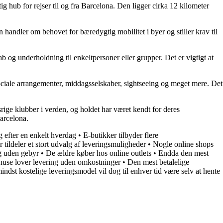
g hub for rejser til og fra Barcelona. Den ligger cirka 12 kilometer
handler om behovet for bæredygtig mobilitet i byer og stiller krav til
kab og underholdning til enkeltpersoner eller grupper. Det er vigtigt at
l sociale arrangementer, middagsselskaber, sightseeing og meget mere. Det
ige klubber i verden, og holdet har været kendt for deres
arcelona.
ng efter en enkelt hverdag
•
E-butikker tilbyder flere
 tildeler et stort udvalg af leveringsmuligheder
•
Nogle online shops
ng uden gebyr
•
De ældre køber hos online outlets
•
Endda den mest
ehuse lover levering uden omkostninger
•
Den mest betalelige
ndst kostelige leveringsmodel vil dog til enhver tid være selv at hente