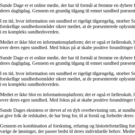
Sunde Dage er et online medie, der har til formål at fremme en dybere f
deres dagligdag. Gennem en grundig tilgang til emnet sundhed præsentere
I en tid, hvor information om sundhed er rigeligt tilgængelig, stræber S
forskellige sundhedsområder sikrer mediet, at de præsenterede oplysninge
i en kompleks sundhedsverden.
Mediet er ikke blot en informationsplatform; det er også et fællesskab,
over deres egen sundhed. Med fokus på at skabe positive forandringer i
Sunde Dage er et online medie, der har til formål at fremme en dybere f
deres dagligdag. Gennem en grundig tilgang til emnet sundhed præsentere
I en tid, hvor information om sundhed er rigeligt tilgængelig, stræber S
forskellige sundhedsområder sikrer mediet, at de præsenterede oplysninge
i en kompleks sundhedsverden.
Mediet er ikke blot en informationsplatform; det er også et fællesskab,
over deres egen sundhed. Med fokus på at skabe positive forandringer i
Sunde Dages eksistens er drevet af en dyb overbevisning om, at sundhe
at give folk de redskaber, de har brug for, til at forstå og forbedre der
Gennem en kombination af forskning, erfaring og historiefortælling fo
vælge de løsninger, der passer bedst til deres individuelle behov. Medie