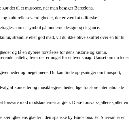
e gør det til et must-see, når man besøger Barcelona.
e og kulturelle seværdigheder, der er værd at udforske.
betragtes som et symbol på moderne design og elegance.
tur, strandliv eller god mad, vil du ikke blive skuffet over en tur til
der og få en dybere forståelse for dens historie og kultur.
lserende natteliv, hvor der er noget for enhver smag. Uanset om du leder
egivenheder og meget mere. Du kan finde oplysninger om transport,
valg af koncerter og musikbegivenheder, lige fra store internationale
 at forsvare mod modstandernes angreb. Disse forsvarsspillere spiller en
leve kærlighedens glæder i den spanske by Barcelona. Ed Sheeran er en