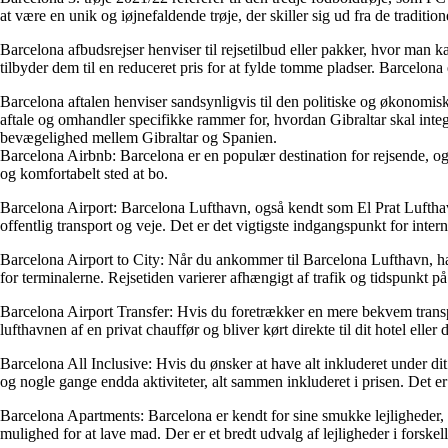
at være en unik og iøjnefaldende trøje, der skiller sig ud fra de traditi
Barcelona afbudsrejser henviser til rejsetilbud eller pakker, hvor man kan 
tilbyder dem til en reduceret pris for at fylde tomme pladser. Barcelona
Barcelona aftalen henviser sandsynligvis til den politiske og økonomis
aftale og omhandler specifikke rammer for, hvordan Gibraltar skal inte
bevægelighed mellem Gibraltar og Spanien.
Barcelona Airbnb: Barcelona er en populær destination for rejsende, og 
og komfortabelt sted at bo.
Barcelona Airport: Barcelona Lufthavn, også kendt som El Prat Luftha
offentlig transport og veje. Det er det vigtigste indgangspunkt for inte
Barcelona Airport to City: Når du ankommer til Barcelona Lufthavn, har 
for terminalerne. Rejsetiden varierer afhængigt af trafik og tidspunkt
Barcelona Airport Transfer: Hvis du foretrækker en mere bekvem transp
lufthavnen af en privat chauffør og bliver kørt direkte til dit hotel elle
Barcelona All Inclusive: Hvis du ønsker at have alt inkluderet under dit
og nogle gange endda aktiviteter, alt sammen inkluderet i prisen. Det 
Barcelona Apartments: Barcelona er kendt for sine smukke lejligheder, der
mulighed for at lave mad. Der er et bredt udvalg af lejligheder i forske