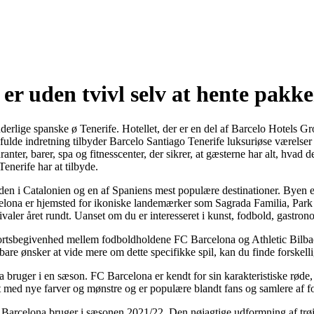
 er uden tvivl selv at hente pakk
erlige spanske ø Tenerife. Hotellet, der er en del af Barcelo Hotels Gr
e indretning tilbyder Barcelo Santiago Tenerife luksuriøse værelser og 
anter, barer, spa og fitnesscenter, der sikrer, at gæsterne har alt, hvad 
Tenerife har at tilbyde.
en i Catalonien og en af Spaniens mest populære destinationer. Byen er b
rcelona er hjemsted for ikoniske landemærker som Sagrada Familia, 
valer året rundt. Uanset om du er interesseret i kunst, fodbold, gastrono
sportsbegivenhed mellem fodboldholdene FC Barcelona og Athletic Bilbao
bare ønsker at vide mere om dette specifikke spil, kan du finde forskelli
na bruger i en sæson. FC Barcelona er kendt for sin karakteristiske rød
gnet med nye farver og mønstre og er populære blandt fans og samlere af f
FC Barcelona bruger i sæsonen 2021/22. Den nøjagtige udformning af trø