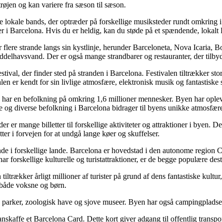
øjen og kan variere fra sæson til sæson.
lokale bands, der optræder på forskellige musiksteder rundt omkring i
 i Barcelona. Hvis du er heldig, kan du støde på et spændende, lokalt Ba
lere strande langs sin kystlinje, herunder Barceloneta, Nova Icaria, Bog
iddelhavsvand. Der er også mange strandbarer og restauranter, der tilbyd
ival, der finder sted på stranden i Barcelona. Festivalen tiltrækker sto
n er kendt for sin livlige atmosfære, elektronisk musik og fantastiske 
 har en befolkning på omkring 1,6 millioner mennesker. Byen har opleve
lle og diverse befolkning i Barcelona bidrager til byens unikke atmosfæ
er er mange billetter til forskellige aktiviteter og attraktioner i byen. D
tter i forvejen for at undgå lange køer og skuffelser.
nde i forskellige lande. Barcelona er hovedstad i den autonome region 
r forskellige kulturelle og turistattraktioner, er de begge populære dest
ltrækker årligt millioner af turister på grund af dens fantastiske kultu
 både voksne og børn.
parker, zoologisk have og sjove museer. Byen har også campingpladser i
kaffe et Barcelona Card. Dette kort giver adgang til offentlig transport