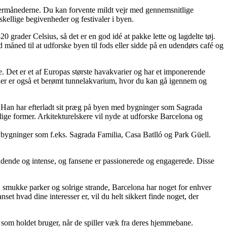
mermånederne. Du kan forvente mildt vejr med gennemsnitlige
ellige begivenheder og festivaler i byen.
 grader Celsius, så det er en god idé at pakke lette og lagdelte tøj.
 måned til at udforske byen til fods eller sidde på en udendørs café og
 Det er et af Europas største havakvarier og har et imponerende
er er også et berømt tunnelakvarium, hvor du kan gå igennem og
. Han har efterladt sit præg på byen med bygninger som Sagrada
ige former. Arkitekturelskere vil nyde at udforske Barcelona og
 bygninger som f.eks. Sagrada Familia, Casa Batlló og Park Güell.
ændende og intense, og fansene er passionerede og engagerede. Disse
r, smukke parker og solrige strande, Barcelona har noget for enhver
t hvad dine interesser er, vil du helt sikkert finde noget, der
, som holdet bruger, når de spiller væk fra deres hjemmebane.