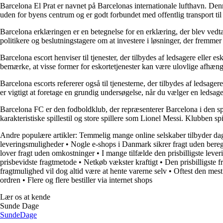
Barcelona El Prat er navnet på Barcelonas internationale lufthavn. Denn
uden for byens centrum og er godt forbundet med offentlig transport til 
Barcelona erklæringen er en betegnelse for en erklæring, der blev vedt
politikere og beslutningstagere om at investere i løsninger, der fremmer 
Barcelona escort henviser til tjenester, der tilbydes af ledsagere eller e
bemærke, at visse former for eskortetjenester kan være ulovlige afhæng
Barcelona escorts refererer også til tjenesterne, der tilbydes af ledsage
er vigtigt at foretage en grundig undersøgelse, når du vælger en ledsage
Barcelona FC er den fodboldklub, der repræsenterer Barcelona i den sp
karakteristiske spillestil og store spillere som Lionel Messi. Klubben
Andre populære artikler:
Temmelig mange online selskaber tilbyder dag-
leveringsmuligheder
•
Nogle e-shops i Danmark sikrer fragt uden bere
lover fragt uden omkostninger
•
I mange tilfælde den prisbilligste leve
prisbevidste fragtmetode
•
Netkøb vækster kraftigt
•
Den prisbilligste 
fragtmulighed vil dog altid være at hente varerne selv
•
Oftest den mest
ordren
•
Flere og flere bestiller via internet shops
Lær os at kende
Sunde Dage
Sunde
Dage