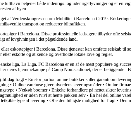
e lufthavn betjener både indenrigs- og udenrigsflyvninger og er en vigti
resten af byen.
aget af Verdenskongressen om Mobilitet i Barcelona i 2019. Erklæringen 
miljøvenlig transport og reducerer biltrafikken.
skortepiger i Barcelona. Disse professionelle ledsagere tilbyder ofte sels
igt af lovgivningen i det pågældende land.
re eller eskortepiger i Barcelona. Disse tjenester kan omfatte selskab ti
r eller eskorte og at kende og overholde lokale love og regler.
anske liga, La Liga. FC Barcelona er en af de mest populære og succesr
 spiller deres hjemmekampe på Camp Nou-stadionet, der er beliggende i B
til-dag fragt
•
En stor portion online butikker stiller garanti om leveri
gning
•
Online varehuse giver alverdens leveringsmåder
•
Online firmaer
ringstype
•
Netkøb boomer
•
Enkelte forhandlere på nettet sikrer leveri
fragtmulighed er uden tvivl at hente pakken selv
•
En hel del online var
 letkøbte type af levering
•
Ofte den billigste mulighed for fragt
•
Den mi