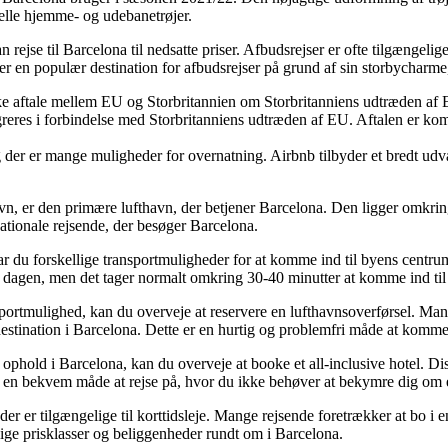
onelle hjemme- og udebanetrøjer.
rejse til Barcelona til nedsatte priser. Afbudsrejser er ofte tilgængelige,
 er en populær destination for afbudsrejser på grund af sin storbycharme
ke aftale mellem EU og Storbritannien om Storbritanniens udtræden af E
greres i forbindelse med Storbritanniens udtræden af EU. Aftalen er ko
der er mange muligheder for overnatning. Airbnb tilbyder et bredt udval
vn, er den primære lufthavn, der betjener Barcelona. Den ligger omkri
rnationale rejsende, der besøger Barcelona.
du forskellige transportmuligheder for at komme ind til byens centrum. 
 på dagen, men det tager normalt omkring 30-40 minutter at komme ind ti
ortmulighed, kan du overveje at reservere en lufthavnsoverførsel. Mang
r destination i Barcelona. Dette er en hurtig og problemfri måde at komme 
 ophold i Barcelona, kan du overveje at booke et all-inclusive hotel. Dis
er en bekvem måde at rejse på, hvor du ikke behøver at bekymre dig om e
 er tilgængelige til korttidsleje. Mange rejsende foretrækker at bo i en l
llige prisklasser og beliggenheder rundt om i Barcelona.