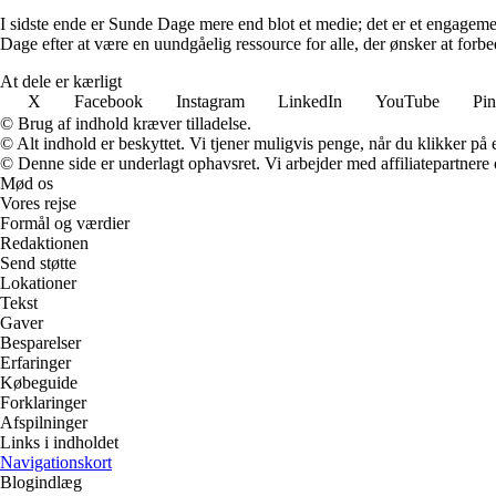
I sidste ende er Sunde Dage mere end blot et medie; det er et engageme
Dage efter at være en uundgåelig ressource for alle, der ønsker at for
At dele er kærligt
X
Facebook
Instagram
LinkedIn
YouTube
Pin
© Brug af indhold kræver tilladelse.
© Alt indhold er beskyttet. Vi tjener muligvis penge, når du klikker på e
© Denne side er underlagt ophavsret. Vi arbejder med affiliatepartnere 
Mød os
Vores rejse
Formål og værdier
Redaktionen
Send støtte
Lokationer
Tekst
Gaver
Besparelser
Erfaringer
Købeguide
Forklaringer
Afspilninger
Links i indholdet
Navigationskort
Blogindlæg