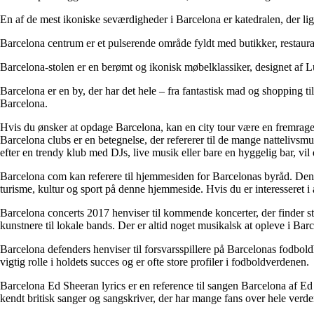
En af de mest ikoniske seværdigheder i Barcelona er katedralen, der lig
Barcelona centrum er et pulserende område fyldt med butikker, restauran
Barcelona-stolen er en berømt og ikonisk møbelklassiker, designet af 
Barcelona er en by, der har det hele – fra fantastisk mad og shopping ti
Barcelona.
Hvis du ønsker at opdage Barcelona, kan en city tour være en fremragen
Barcelona clubs er en betegnelse, der refererer til de mange nattelivsmu
efter en trendy klub med DJs, live musik eller bare en hyggelig bar, vil 
Barcelona com kan referere til hjemmesiden for Barcelonas byråd. Den
turisme, kultur og sport på denne hjemmeside. Hvis du er interesseret i 
Barcelona concerts 2017 henviser til kommende koncerter, der finder ste
kunstnere til lokale bands. Der er altid noget musikalsk at opleve i Barc
Barcelona defenders henviser til forsvarsspillere på Barcelonas fodboldh
vigtig rolle i holdets succes og er ofte store profiler i fodboldverdenen.
Barcelona Ed Sheeran lyrics er en reference til sangen Barcelona af E
kendt britisk sanger og sangskriver, der har mange fans over hele verde