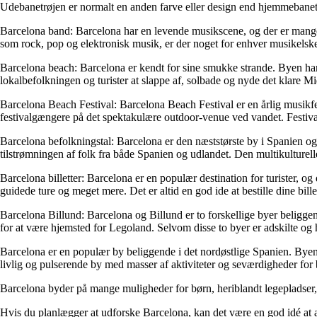
Udebanetrøjen er normalt en anden farve eller design end hjemmebanetr
Barcelona band: Barcelona har en levende musikscene, og der er mange 
som rock, pop og elektronisk musik, er der noget for enhver musikelsker
Barcelona beach: Barcelona er kendt for sine smukke strande. Byen har f
lokalbefolkningen og turister at slappe af, solbade og nyde det klare M
Barcelona Beach Festival: Barcelona Beach Festival er en årlig musikfest
festivalgængere på det spektakulære outdoor-venue ved vandet. Festivale
Barcelona befolkningstal: Barcelona er den næststørste by i Spanien og
tilstrømningen af ​​folk fra både Spanien og udlandet. Den multikulture
Barcelona billetter: Barcelona er en populær destination for turister, og d
guidede ture og meget mere. Det er altid en god ide at bestille dine bille
Barcelona Billund: Barcelona og Billund er to forskellige byer beligge
for at være hjemsted for Legoland. Selvom disse to byer er adskilte og ha
Barcelona er en populær by beliggende i det nordøstlige Spanien. Byen ti
livlig og pulserende by med masser af aktiviteter og seværdigheder for
Barcelona byder på mange muligheder for børn, heriblandt legepladser, 
Hvis du planlægger at udforske Barcelona, kan det være en god idé at ans