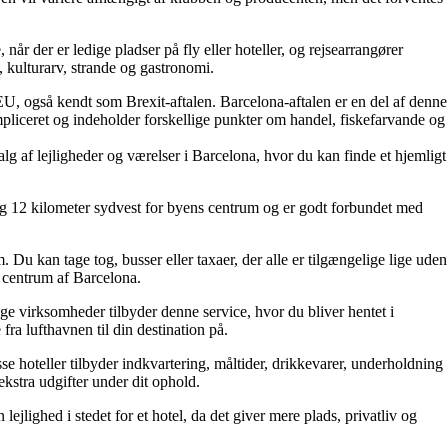
 når der er ledige pladser på fly eller hoteller, og rejsearrangører
, kulturarv, strande og gastronomi.
U, også kendt som Brexit-aftalen. Barcelona-aftalen er en del af denne
mpliceret og indeholder forskellige punkter om handel, fiskefarvande og
g af lejligheder og værelser i Barcelona, hvor du kan finde et hjemligt
ng 12 kilometer sydvest for byens centrum og er godt forbundet med
Du kan tage tog, busser eller taxaer, der alle er tilgængelige lige uden
l centrum af Barcelona.
e virksomheder tilbyder denne service, hvor du bliver hentet i
fra lufthavnen til din destination på.
se hoteller tilbyder indkvartering, måltider, drikkevarer, underholdning
kstra udgifter under dit ophold.
ejlighed i stedet for et hotel, da det giver mere plads, privatliv og