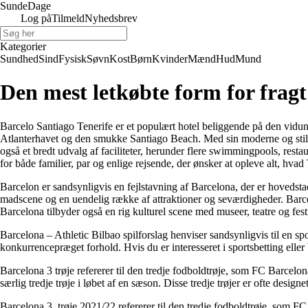
Sunde
Dage
Log på
Tilmeld
Nyhedsbrev
Kategorier
Sundhed
Sind
Fysisk
Søvn
Kost
Børn
Kvinder
Mænd
Hud
Mund
Den mest letkøbte form for fragt
Barcelo Santiago Tenerife er et populært hotel beliggende på den vidund
Atlanterhavet og den smukke Santiago Beach. Med sin moderne og stilfuld
også et bredt udvalg af faciliteter, herunder flere swimmingpools, restaur
for både familier, par og enlige rejsende, der ønsker at opleve alt, hvad 
Barcelon er sandsynligvis en fejlstavning af Barcelona, der er hovedstad
madscene og en uendelig række af attraktioner og seværdigheder. Ba
Barcelona tilbyder også en rig kulturel scene med museer, teatre og festi
Barcelona – Athletic Bilbao spilforslag henviser sandsynligvis til en 
konkurrencepræget forhold. Hvis du er interesseret i sportsbetting eller 
Barcelona 3 trøje refererer til den tredje fodboldtrøje, som FC Barcelo
særlig tredje trøje i løbet af en sæson. Disse tredje trøjer er ofte desi
Barcelona 3. trøje 2021/22 refererer til den tredje fodboldtrøje, som 