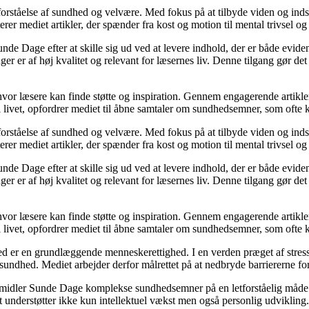
orståelse af sundhed og velvære. Med fokus på at tilbyde viden og indsig
r mediet artikler, der spænder fra kost og motion til mental trivsel og 
unde Dage efter at skille sig ud ved at levere indhold, der er både evide
r er af høj kvalitet og relevant for læsernes liv. Denne tilgang gør det
 hvor læsere kan finde støtte og inspiration. Gennem engagerende artikle
 livet, opfordrer mediet til åbne samtaler om sundhedsemner, som ofte 
orståelse af sundhed og velvære. Med fokus på at tilbyde viden og indsig
r mediet artikler, der spænder fra kost og motion til mental trivsel og 
unde Dage efter at skille sig ud ved at levere indhold, der er både evide
r er af høj kvalitet og relevant for læsernes liv. Denne tilgang gør det
 hvor læsere kan finde støtte og inspiration. Gennem engagerende artikle
 livet, opfordrer mediet til åbne samtaler om sundhedsemner, som ofte 
d er en grundlæggende menneskerettighed. I en verden præget af stress
es sundhed. Mediet arbejder derfor målrettet på at nedbryde barriererne f
rmidler Sunde Dage komplekse sundhedsemner på en letforståelig måde. D
t understøtter ikke kun intellektuel vækst men også personlig udvikling.