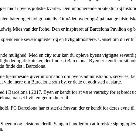
ger midt i byens gotiske kvarter. Den imponerende arkitektur og histori
ter, barer og et livligt natteliv. Området byder også på mange historisk
Ludwig Mies van der Rohe. Den er inspireret af Barcelona Pavilion og 
l spændende seværdigheder og en livlig atmosfære. Uanset om du er til kul
de mulighed. Med en city tour kan du opleve byens vigtigste seværdighe
ligheder og diskoteker, der findes i Barcelona. Byen er kendt for sit pu
du finde det i Barcelona.
ne hjemmeside giver information om byens administration, services, b
at vide mere om Barcelona som by, er dette et godt sted at starte.
d i Barcelona i 2017. Byen er kendt for at være værtsby for et bredt ud
elona, uanset hvilken genre du er til.
old. FC Barcelona har et stærkt forsvar, der er kendt for deres evne til
d Sheeran og teksterne dertil. Sangen handler om at forelske sig og op
n.