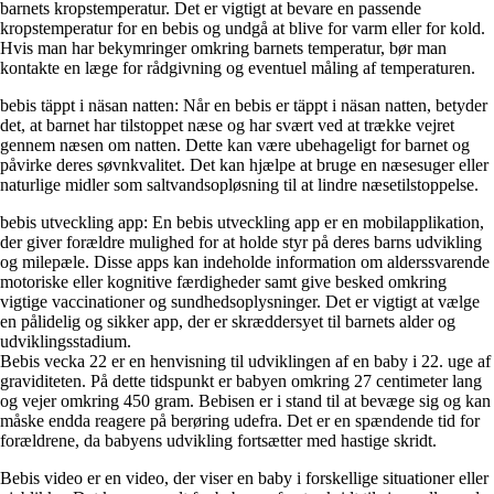
barnets kropstemperatur. Det er vigtigt at bevare en passende
kropstemperatur for en bebis og undgå at blive for varm eller for kold.
Hvis man har bekymringer omkring barnets temperatur, bør man
kontakte en læge for rådgivning og eventuel måling af temperaturen.
bebis täppt i näsan natten: Når en bebis er täppt i näsan natten, betyder
det, at barnet har tilstoppet næse og har svært ved at trække vejret
gennem næsen om natten. Dette kan være ubehageligt for barnet og
påvirke deres søvnkvalitet. Det kan hjælpe at bruge en næsesuger eller
naturlige midler som saltvandsopløsning til at lindre næsetilstoppelse.
bebis utveckling app: En bebis utveckling app er en mobilapplikation,
der giver forældre mulighed for at holde styr på deres barns udvikling
og milepæle. Disse apps kan indeholde information om alderssvarende
motoriske eller kognitive færdigheder samt give besked omkring
vigtige vaccinationer og sundhedsoplysninger. Det er vigtigt at vælge
en pålidelig og sikker app, der er skræddersyet til barnets alder og
udviklingsstadium.
Bebis vecka 22 er en henvisning til udviklingen af en baby i 22. uge af
graviditeten. På dette tidspunkt er babyen omkring 27 centimeter lang
og vejer omkring 450 gram. Bebisen er i stand til at bevæge sig og kan
måske endda reagere på berøring udefra. Det er en spændende tid for
forældrene, da babyens udvikling fortsætter med hastige skridt.
Bebis video er en video, der viser en baby i forskellige situationer eller