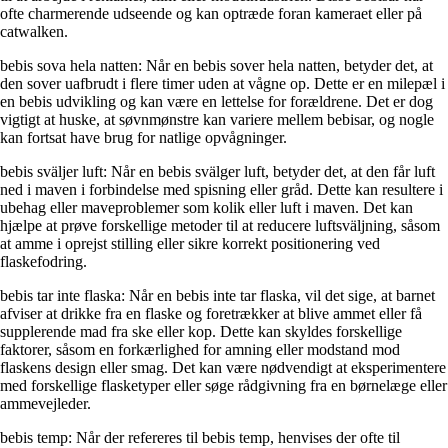
ofte charmerende udseende og kan optræde foran kameraet eller på
catwalken.
bebis sova hela natten: Når en bebis sover hela natten, betyder det, at
den sover uafbrudt i flere timer uden at vågne op. Dette er en milepæl i
en bebis udvikling og kan være en lettelse for forældrene. Det er dog
vigtigt at huske, at søvnmønstre kan variere mellem bebisar, og nogle
kan fortsat have brug for natlige opvågninger.
bebis sväljer luft: Når en bebis svälger luft, betyder det, at den får luft
ned i maven i forbindelse med spisning eller gråd. Dette kan resultere i
ubehag eller maveproblemer som kolik eller luft i maven. Det kan
hjælpe at prøve forskellige metoder til at reducere luftsväljning, såsom
at amme i oprejst stilling eller sikre korrekt positionering ved
flaskefodring.
bebis tar inte flaska: Når en bebis inte tar flaska, vil det sige, at barnet
afviser at drikke fra en flaske og foretrækker at blive ammet eller få
supplerende mad fra ske eller kop. Dette kan skyldes forskellige
faktorer, såsom en forkærlighed for amning eller modstand mod
flaskens design eller smag. Det kan være nødvendigt at eksperimentere
med forskellige flasketyper eller søge rådgivning fra en børnelæge eller
ammevejleder.
bebis temp: Når der refereres til bebis temp, henvises der ofte til