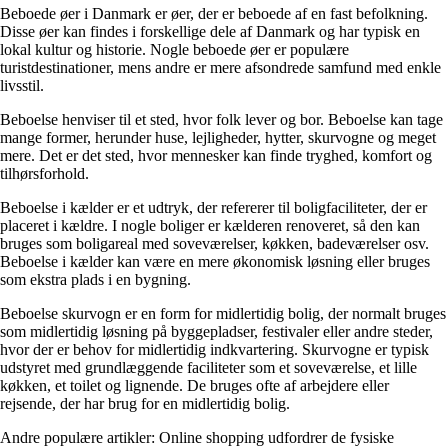
Beboede øer i Danmark er øer, der er beboede af en fast befolkning.
Disse øer kan findes i forskellige dele af Danmark og har typisk en
lokal kultur og historie. Nogle beboede øer er populære
turistdestinationer, mens andre er mere afsondrede samfund med enkle
livsstil.
Beboelse henviser til et sted, hvor folk lever og bor. Beboelse kan tage
mange former, herunder huse, lejligheder, hytter, skurvogne og meget
mere. Det er det sted, hvor mennesker kan finde tryghed, komfort og
tilhørsforhold.
Beboelse i kælder er et udtryk, der refererer til boligfaciliteter, der er
placeret i kældre. I nogle boliger er kælderen renoveret, så den kan
bruges som boligareal med soveværelser, køkken, badeværelser osv.
Beboelse i kælder kan være en mere økonomisk løsning eller bruges
som ekstra plads i en bygning.
Beboelse skurvogn er en form for midlertidig bolig, der normalt bruges
som midlertidig løsning på byggepladser, festivaler eller andre steder,
hvor der er behov for midlertidig indkvartering. Skurvogne er typisk
udstyret med grundlæggende faciliteter som et soveværelse, et lille
køkken, et toilet og lignende. De bruges ofte af arbejdere eller
rejsende, der har brug for en midlertidig bolig.
Andre populære artikler:
Online shopping udfordrer de fysiske