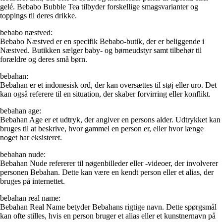
gelé. Bebabo Bubble Tea tilbyder forskellige smagsvarianter og
toppings til deres drikke.
bebabo næstved:
Bebabo Næstved er en specifik Bebabo-butik, der er beliggende i
Næstved. Butikken sælger baby- og børneudstyr samt tilbehør til
forældre og deres små børn.
bebahan:
Bebahan er et indonesisk ord, der kan oversættes til støj eller uro. Det
kan også referere til en situation, der skaber forvirring eller konflikt.
bebahan age:
Bebahan Age er et udtryk, der angiver en persons alder. Udtrykket kan
bruges til at beskrive, hvor gammel en person er, eller hvor længe
noget har eksisteret.
bebahan nude:
Bebahan Nude refererer til nøgenbilleder eller -videoer, der involverer
personen Bebahan. Dette kan være en kendt person eller et alias, der
bruges på internettet.
bebahan real name:
Bebahan Real Name betyder Bebahans rigtige navn. Dette spørgsmål
kan ofte stilles, hvis en person bruger et alias eller et kunstnernavn på