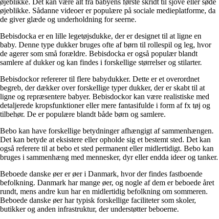
øjeblikke. Det kan være alt fra babyens første skridt til sjove eller søde
øjeblikke. Sådanne videoer er populære på sociale medieplatforme, da
de giver glæde og underholdning for seerne.
Bebisdocka er en lille legetøjsdukke, der er designet til at ligne en
baby. Denne type dukker bruges ofte af børn til rollespil og leg, hvor
de agerer som små forældre. Bebisdocka er også populær blandt
samlere af dukker og kan findes i forskellige størrelser og stilarter.
Bebisdockor refererer til flere babydukker. Dette er et overordnet
begreb, der dækker over forskellige typer dukker, der er skabt til at
ligne og repræsentere babyer. Bebisdockor kan være realistiske med
detaljerede kropsfunktioner eller mere fantasifulde i form af fx tøj og
tilbehør. De er populære blandt både børn og samlere.
Bebo kan have forskellige betydninger afhængigt af sammenhængen.
Det kan betyde at eksistere eller opholde sig et bestemt sted. Det kan
også referere til at bebo et sted permanent eller midlertidigt. Bebo kan
bruges i sammenhæng med mennesker, dyr eller endda ideer og tanker.
Beboede danske øer er øer i Danmark, hvor der findes fastboende
befolkning. Danmark har mange øer, og nogle af dem er beboede året
rundt, mens andre kun har en midlertidig befolkning om sommeren.
Beboede danske øer har typisk forskellige faciliteter som skoler,
butikker og anden infrastruktur, der understøtter beboerne.