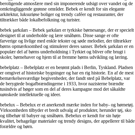
beroligende atmosfære med sin imponerende udsigt over vandet og de
omkringliggende grønne områder. Bebek er kendt for sin elegante
arkitektur, luksuriøse boliger og trendy caféer og restauranter, der
tiltrækker både lokalbefolkning og turister.
bebek şarkıları – Bebek şarkıları er tyrkiske børnesange, der er specielt
designet til at underholde og lære småbørn. Disse sange er ofte
farverige og livlige med enkle tekster og søde melodier, der tiltrækker
børns opmærksomhed og stimulerer deres sanser. Bebek şarkıları er en
populær del af børns underholdning i Tyrkiet og bliver ofte brugt i
skoler, børnehaver og hjem til at fremme børns udvikling og læring.
bebelplatz – Bebelplatz er en berømt plads i Berlin, Tyskland. Pladsen
er omgivet af historiske bygninger og har en rig historie. En af de mest
bemærkelsesværdige begivenheder, der fandt sted på Bebelplatz, var
de berygtede bogafbrændingerne i 1933, hvor nazisterne brændte
tusindvis af bøger som en del af deres kampagne mod det såkaldte
uønskede intellektuelle og ideer.
bebelux – Bebelux er et anerkendt mærke inden for baby- og børnetøj.
Virksomheden tilbyder et bredt udvalg af produkter, herunder tøj, sko
og tilbehør til babyer og småbørn. Bebelux er kendt for sin høje
kvalitet, behagelige materialer og trendy designs, der appellerer til både
forældre og børn.