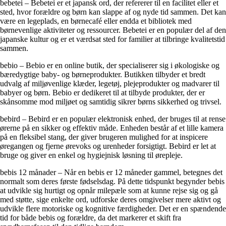
bebetei – Bebetei er et japansk ord, der refererer til en facilitet eller et
sted, hvor forældre og børn kan slappe af og nyde tid sammen. Det kan
være en legeplads, en børnecafé eller endda et bibliotek med
børnevenlige aktiviteter og ressourcer. Bebetei er en populær del af den
japanske kultur og er et værdsat sted for familier at tilbringe kvalitetstid
sammen.
bebio – Bebio er en online butik, der specialiserer sig i økologiske og
bæredygtige baby- og børneprodukter. Butikken tilbyder et bredt
udvalg af miljøvenlige klæder, legetøj, plejeprodukter og madvarer til
babyer og børn. Bebio er dedikeret til at tilbyde produkter, der er
skånsomme mod miljøet og samtidig sikrer børns sikkerhed og trivsel.
bebird – Bebird er en populær elektronisk enhed, der bruges til at rense
ørerne på en sikker og effektiv måde. Enheden består af et lille kamera
på en fleksibel stang, der giver brugeren mulighed for at inspicere
øregangen og fjerne ørevoks og urenheder forsigtigt. Bebird er let at
bruge og giver en enkel og hygiejnisk løsning til ørepleje.
bebis 12 månader – Når en bebis er 12 måneder gammel, betegnes det
normalt som deres første fødselsdag. På dette tidspunkt begynder bebis
at udvikle sig hurtigt og opnår milepæle som at kunne rejse sig og gå
med støtte, sige enkelte ord, udforske deres omgivelser mere aktivt og
udvikle flere motoriske og kognitive færdigheder. Det er en spændende
tid for både bebis og forældre, da det markerer et skift fra