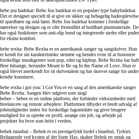
bebe jou badekar: Bebe Jou badekar er en populær type babybadekar.
Det er designet specielt til at give en sikker og behagelig badeoplevelse
til spædbørn og små børn. Bebe Jou badekar kommer i forskellige
størrelser og designs og er ofte fremstillet af holdbart plastmateriale. De
har også funktioner som anti-slip bund og integrerede sæder eller puder
for ekstra komfort.
bebe rexha: Bebe Rexha er en amerikansk sanger og sangskriver. Hun
er kendt for sin karakteristiske stemme og hendes evne til at fusionere
forskellige musikgenrer som pop, edm og hiphop. Bebe Rexha har haft
flere hitsange, herunder Meant to Be og In the Name of Love. Hun er
også blevet anerkendt for sit skrivetalent og har skrevet sange for andre
kendte kunstnere.
bebe rexha i got you: I Got You er en sang af den amerikanske sanger
Bebe Rexha. Sangen blev udgivet som singl
bebee – bebee er en online platform, der forbinder virksomheder med
freelancere og remote arbejdere. Platformen tilbyder et bredt udvalg af
jobmuligheder inden for forskellige fagområder og giver brugere
mulighed for at oprette en profil, ansøge om job, og arbejde på
projekter fra hvor som helst i verden.
bebek istanbul – Bebek er en prestigefyldt bydel i Istanbul, Tyrkiet.
Beliggende ved kysten af ​​det Sorte Hav, skaber Bebek en smuk og