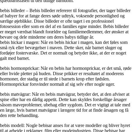
spædbarnsfasen til den tidlige barndom.
bebis billeder – Bebis billeder refererer til fotografier, der tager billeder
af babyer for at fange deres søde udtryk, voksende personlighed og
særlige øjeblikke. Disse billeder er ofte taget i en professionel
fotosession eller som en del af en families egne minder. Bebis billeder
er meget værdsat blandt forældre og familiemedlemmer, der ønsker at
bevare og dele minderne om deres babys tidlige år.
bebis hickar i magen: Når en bebis hickar i magen, kan det føles som
små ryk eller bevægelser i maven. Dette sker, når barnet sluger og
fordøjer fostervæske. Det er normalt og betyder ikke, at der er noget
galt med barnet.
bebis hormonprickar: Når en bebis har hormonprickar, er det små, røde
eller hvide pletter på huden. Disse prikker er resultatet af moderens
hormoner, der stadig er til stede i barnets krop efter fødslen.
Hormonprickar forsvinder normalt af sig selv efter nogle uger.
bebis matvägrar: Når en bebis matvägrar, betyder det, at den afviser at
spise eller har en dårlig appetit. Dette kan skyldes forskellige årsager
såsom maveproblemer, ubehag eller sygdom. Det er vigtigt at tale med
en læge, hvis barnet matvägrar i længere tid for at finde årsagen og få
den rette behandling.
bebis modell: Nogle bebisar anses for at være modeller og bliver hyret
til at arbejde i reklamer, film eller modeindustrien. Disse bebisar har