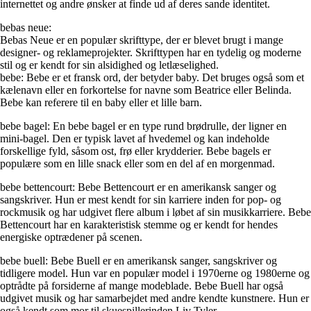
internettet og andre ønsker at finde ud af deres sande identitet.
bebas neue:
Bebas Neue er en populær skrifttype, der er blevet brugt i mange
designer- og reklameprojekter. Skrifttypen har en tydelig og moderne
stil og er kendt for sin alsidighed og letlæselighed.
bebe: Bebe er et fransk ord, der betyder baby. Det bruges også som et
kælenavn eller en forkortelse for navne som Beatrice eller Belinda.
Bebe kan referere til en baby eller et lille barn.
bebe bagel: En bebe bagel er en type rund brødrulle, der ligner en
mini-bagel. Den er typisk lavet af hvedemel og kan indeholde
forskellige fyld, såsom ost, frø eller krydderier. Bebe bagels er
populære som en lille snack eller som en del af en morgenmad.
bebe bettencourt: Bebe Bettencourt er en amerikansk sanger og
sangskriver. Hun er mest kendt for sin karriere inden for pop- og
rockmusik og har udgivet flere album i løbet af sin musikkarriere. Bebe
Bettencourt har en karakteristisk stemme og er kendt for hendes
energiske optrædener på scenen.
bebe buell: Bebe Buell er en amerikansk sanger, sangskriver og
tidligere model. Hun var en populær model i 1970erne og 1980erne og
optrådte på forsiderne af mange modeblade. Bebe Buell har også
udgivet musik og har samarbejdet med andre kendte kunstnere. Hun er
også kendt som mor til skuespillerinden Liv Tyler.