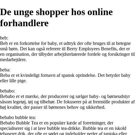
De unge shopper hos online
forhandlere
beb:
Beb er en forkortelse for baby, et udtryk der ofte bruges til at betegne
små børn. Det kan også referere til Berry Employees Benefits, der er
en organisation, der tilbyder arbejdsrelaterede fordele og forsikringer til
medarbejdere.
beba:
Beba er et kvindeligt fornavn af spansk oprindelse. Det betyder baby
eller lille pige.
bebabo:
Bebabo er et mærke, der producerer og sælger baby- og børneudstyr
såsom legetøj, tøj og tilbehør. De fokuserer på at fremstille produkter af
høj kvalitet, der passer til børnenes behov og sikkerhed.
bebabo bubble tea:
Bebabo Bubble Tea er en populær kæde af forretninger, der
specialiserer sig i at lave bubble tea-drikke. Bubble tea er en iskold
tebaseret drik, der ofte er sødet og indeholder perler af tapioka eller